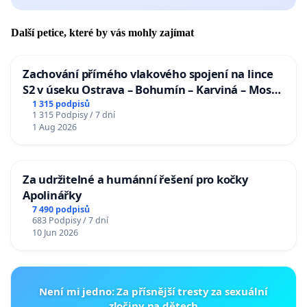
Další petice, které by vás mohly zajímat
Zachování přímého vlakového spojení na lince
S2 v úseku Ostrava – Bohumín – Karviná – Mosty
u Jablunkova
1 315 podpisů
1 315 Podpisy / 7 dní
1 Aug 2026
Za udržitelné a humánní řešení pro kočky
Apolinářky
7 490 podpisů
683 Podpisy / 7 dní
10 Jun 2026
Není mi jedno: Za přísnější tresty za sexuální
zločiny na dětech