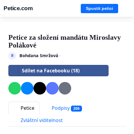
Petice.com
Spustit petici
Petice za složení mandátu Miroslavy
Polákové
Bohdana Smržová
·
B
Sdílet na Facebooku (18)
Petice
Podpisy
206
Zvláštní viditelnost