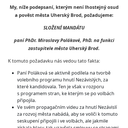
My, níže podepsaní, kterým není lhostejný osud
a pověst města Uherský Brod, požadujeme:
SLOŽENÍ MANDÁTU
paní PhDr. Miroslavy Polákové, PhD.
na funkci
zastupitele města Uherský Brod.
K tomuto požadavku nás vedou tato fakta:
Paní Poláková se aktivně podílela na tvorbě
volebního programu hnutí Nezávislých, za
které kandidovala. Ten je však v rozporu
s programem stran, ke kterým se po volbách
připojila.
Ve svém propagačním videu za hnutí Nezávislí
za rozvoj města nabádá, aby se voliči k tomuto
seskupení připojili i ve volbách, ale jakmile
získala hlasy, tak uzavřela smlouvu se stranami