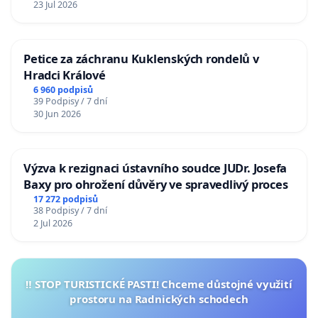
23 Jul 2026
Petice za záchranu Kuklenských rondelů v
Hradci Králové
6 960 podpisů
39 Podpisy / 7 dní
30 Jun 2026
Výzva k rezignaci ústavního soudce JUDr. Josefa
Baxy pro ohrožení důvěry ve spravedlivý proces
17 272 podpisů
38 Podpisy / 7 dní
2 Jul 2026
‼️ STOP TURISTICKÉ PASTI! Chceme důstojné využití
prostoru na Radnických schodech