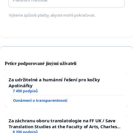
Nezávislých
.
Vyberte způsob platby, abyste mohli pokračovat.
Petice podporované jinými uživateli
Za udržitelné a humánní řešení pro kočky
Apolinářky
7 490 podpisů
Oznámení o transparentnosti
Za záchranu oboru translatologie na FF UK / Save
Translation Studies at the Faculty of Arts, Charles
University
8 200 podpisů