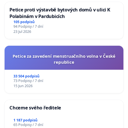
Petice proti výstavbě bytových domů v ulici K
Polabinám v Pardubicích
105 podpisů
94 Podpisy / 7 dní
23 Jul 2026
Petice za zavedení menstruačního volna v České
republice
33 504 podpisů
73 Podpisy / 7 dní
15 Jun 2026
Chceme svého ředitele
1 187 podpisů
65 Podpisy / 7 dní