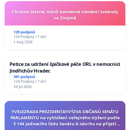
Chceme zelené, nikoli kamenné náměstí Svobody
ve Znojmě
129 podpisů
129 Podpisy / 7 dní
1 Aug 2026
Petice za udržení špičkové péče ORL v nemocnici
Jindřichův Hradec
391 podpisů
124 Podpisy / 7 dní
29 Jul 2026
‼️VELEZRADA PREZIDENTA‼️VÝZVA OBČANŮ SENÁTU
PARLAMENTU na vyhlášení veřejného slyšení podle
§ 144 jednacího řádu Senátu k návrhu na přijetí
usnesení k podání ústavní žaloby na prezidenta