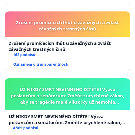
Zrušení promlčecích lhůt u závažných a zvlášť
závažných trestných činů
Zrušení promlčecích lhůt u závažných a zvlášť
závažných trestných činů
162 podpisů
Oznámení o transparentnosti
UŽ NIKDY SMRT NEVINNÉHO DÍTĚTE ! Výzva
poslancům a senátorům: Změňte urychleně zákon,
aby se tragédie malé Viktorky už nemohla
opakovat!
UŽ NIKDY SMRT NEVINNÉHO DÍTĚTE ! Výzva
poslancům a senátorům: Změňte urychleně zákon,
aby se tragédie malé Viktorky už nemohla opakovat!
4 565 podpisů