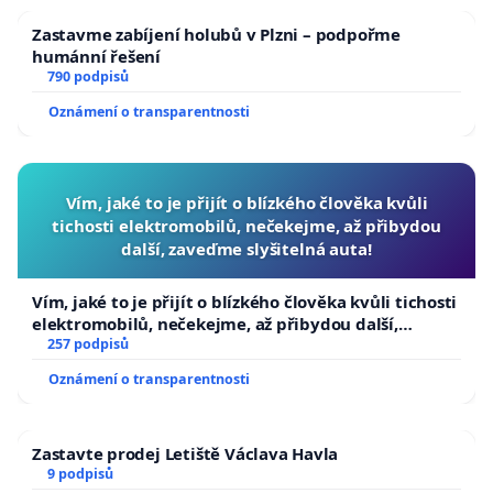
Zastavme zabíjení holubů v Plzni – podpořme
humánní řešení
790 podpisů
Oznámení o transparentnosti
Vím, jaké to je přijít o blízkého člověka kvůli
tichosti elektromobilů, nečekejme, až přibydou
další, zaveďme slyšitelná auta!
Vím, jaké to je přijít o blízkého člověka kvůli tichosti
elektromobilů, nečekejme, až přibydou další,
zaveďme slyšitelná auta!
257 podpisů
Oznámení o transparentnosti
Zastavte prodej Letiště Václava Havla
9 podpisů