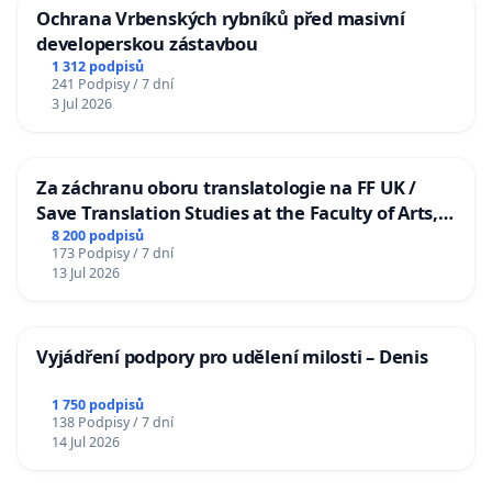
Ochrana Vrbenských rybníků před masivní
developerskou zástavbou
1 312 podpisů
241 Podpisy / 7 dní
3 Jul 2026
Za záchranu oboru translatologie na FF UK /
Save Translation Studies at the Faculty of Arts,
Charles University
8 200 podpisů
173 Podpisy / 7 dní
13 Jul 2026
Vyjádření podpory pro udělení milosti – Denis
1 750 podpisů
138 Podpisy / 7 dní
14 Jul 2026