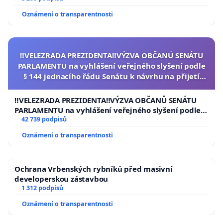
Oznámení o transparentnosti
‼️VELEZRADA PREZIDENTA‼️VÝZVA OBČANŮ SENÁTU
PARLAMENTU na vyhlášení veřejného slyšení podle
§ 144 jednacího řádu Senátu k návrhu na přijetí
usnesení k podání ústavní žaloby na prezidenta
republiky
‼️VELEZRADA PREZIDENTA‼️VÝZVA OBČANŮ SENÁTU
PARLAMENTU na vyhlášení veřejného slyšení podle §
144 jednacího řádu Senátu k návrhu na přijetí
42 739 podpisů
usnesení k podání ústavní žaloby na prezidenta
Oznámení o transparentnosti
republiky
Ochrana Vrbenských rybníků před masivní
developerskou zástavbou
1 312 podpisů
Oznámení o transparentnosti