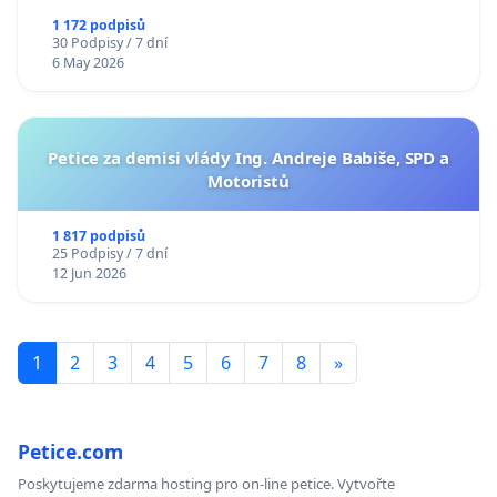
1 172 podpisů
30 Podpisy / 7 dní
6 May 2026
Petice za demisi vlády Ing. Andreje Babiše, SPD a
Motoristů
1 817 podpisů
25 Podpisy / 7 dní
12 Jun 2026
1
2
3
4
5
6
7
8
»
Petice.com
Poskytujeme zdarma hosting pro on-line petice. Vytvořte