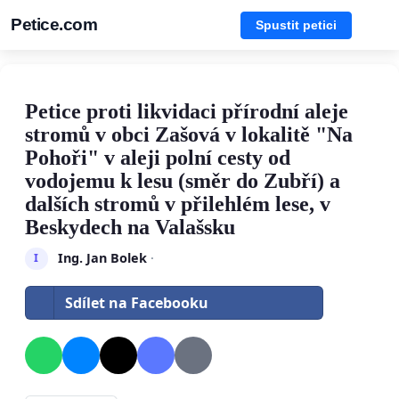
Petice.com
Spustit petici
Petice proti likvidaci přírodní aleje
stromů v obci Zašová v lokalitě "Na
Pohoři" v aleji polní cesty od
vodojemu k lesu (směr do Zubří) a
dalších stromů v přilehlém lese, v
Beskydech na Valašsku
Ing. Jan Bolek
·
I
Sdílet na Facebooku