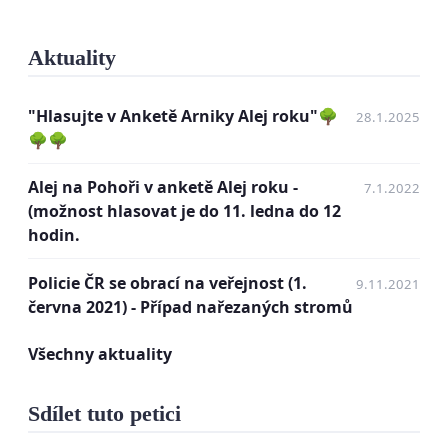
Vážení představitelé pozemkového úřadu ČR - pobočka pro ZLK
Aktuality
na Vsetíně,
Vážení představitelé obce Zašová, obecního úřadu v Zašové,
"Hlasujte v Anketě Arniky Alej roku"🌳
28.1.2025
🌳🌳
Vážení představitelé projekční kanceláře AGPOL, z Olomouce
Alej na Pohoři v anketě Alej roku -
7.1.2022
Vážení představitelé zhotovitele - společnosti STRABAG
(možnost hlasovat je do 11. ledna do 12
hodin.
dále na vědomí
Ministerstvo životního prostředí
Policie ČR se obrací na veřejnost (1.
9.11.2021
června 2021) - Případ nařezaných stromů
Ministerstvo zemědělství
Všechny aktuality
Ministerstvo pro místní rozvoj
Sdílet tuto petici