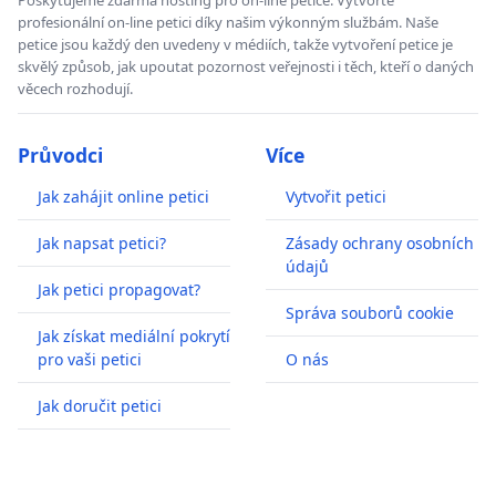
Poskytujeme zdarma hosting pro on-line petice. Vytvořte
profesionální on-line petici díky našim výkonným službám. Naše
petice jsou každý den uvedeny v médiích, takže vytvoření petice je
skvělý způsob, jak upoutat pozornost veřejnosti i těch, kteří o daných
věcech rozhodují.
Průvodci
Více
Jak zahájit online petici
Vytvořit petici
Jak napsat petici?
Zásady ochrany osobních
údajů
Jak petici propagovat?
Správa souborů cookie
Jak získat mediální pokrytí
pro vaši petici
O nás
Jak doručit petici