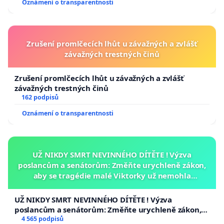
střed a dolní část obce, kde je při větších deštích již
Oznámení o transparentnosti
dnes a odjakživa riziko jak vylití potoka, tak
kolaps/přetížení kanalizačního řadu.
Zrušení promlčecích lhůt u závažných a zvlášť
závažných trestných činů
Děkujeme za pochopení a věříme, že zvítězí zdravý rozum, ohled
Zrušení promlčecích lhůt u závažných a zvlášť
závažných trestných činů
ke krajině a tedy i úcta vůči práci a dědictví našich předků
162 podpisů
Oznámení o transparentnosti
---------------------------------------------------------------------------------------
UŽ NIKDY SMRT NEVINNÉHO DÍTĚTE ! Výzva
---------------------------------------------------------------------------------------
poslancům a senátorům: Změňte urychleně zákon,
aby se tragédie malé Viktorky už nemohla
* Pozn. (vysvětlení:6.11.2020 Zde je třeba v rámci objektivnosti
opakovat!
doplnit, že tento odstavec nám pan místostarosta Vlastimil Těhan
UŽ NIKDY SMRT NEVINNÉHO DÍTĚTE ! Výzva
důrazně vytkl (v pondělí 2.11.2020, kdy jsem se byl ptát na OÚ na
poslancům a senátorům: Změňte urychleně zákon,
podrobnosti) že to přece není pravda, dle jeho vyjádření se má
aby se tragédie malé Viktorky už nemohla opakovat!
4 565 podpisů