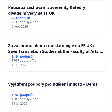
Petice za zachování suverenity Katedry
divadelní vědy na FF UK
253 podpisů
253 Podpisy / 7 dní
6 Aug 2026
Za záchranu oboru translatologie na FF UK /
Save Translation Studies at the Faculty of Arts,
Charles University
8 194 podpisů
176 Podpisy / 7 dní
13 Jul 2026
Vyjádření podpory pro udělení milosti – Denis
1 749 podpisů
138 Podpisy / 7 dní
14 Jul 2026