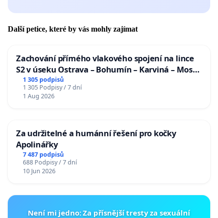
Další petice, které by vás mohly zajímat
Zachování přímého vlakového spojení na lince
S2 v úseku Ostrava – Bohumín – Karviná – Mosty
u Jablunkova
1 305 podpisů
1 305 Podpisy / 7 dní
1 Aug 2026
Za udržitelné a humánní řešení pro kočky
Apolinářky
7 487 podpisů
688 Podpisy / 7 dní
10 Jun 2026
Není mi jedno: Za přísnější tresty za sexuální