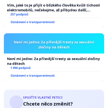
Vím, jaké to je přijít o blízkého člověka kvůli tichosti
elektromobilů, nečekejme, až přibydou další,
zaveďme slyšitelná auta!
257 podpisů
Oznámení o transparentnosti
Není mi jedno: Za přísnější tresty za sexuální
zločiny na dětech
Není mi jedno: Za přísnější tresty za sexuální zločiny
na dětech
1 996 podpisů
Oznámení o transparentnosti
SPUSŤTE VLASTNÍ PETICI
Chcete něco změnit?