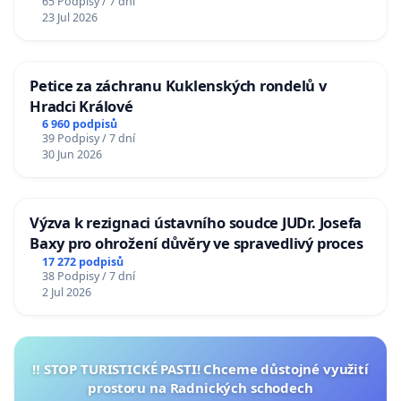
65 Podpisy / 7 dní
23 Jul 2026
Petice za záchranu Kuklenských rondelů v
Hradci Králové
6 960 podpisů
39 Podpisy / 7 dní
30 Jun 2026
Výzva k rezignaci ústavního soudce JUDr. Josefa
Baxy pro ohrožení důvěry ve spravedlivý proces
17 272 podpisů
38 Podpisy / 7 dní
2 Jul 2026
‼️ STOP TURISTICKÉ PASTI! Chceme důstojné využití
prostoru na Radnických schodech