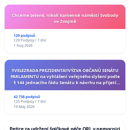
Chceme zelené, nikoli kamenné náměstí Svobody
ve Znojmě
129 podpisů
129 Podpisy / 7 dní
1 Aug 2026
‼️VELEZRADA PREZIDENTA‼️VÝZVA OBČANŮ SENÁTU
PARLAMENTU na vyhlášení veřejného slyšení podle
§ 144 jednacího řádu Senátu k návrhu na přijetí
usnesení k podání ústavní žaloby na prezidenta
republiky
42 738 podpisů
125 Podpisy / 7 dní
19 May 2026
Petice za udržení špičkové péče ORL v nemocnici