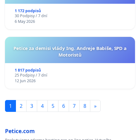
1 172 podpisů
30 Podpisy / 7 dní
6 May 2026
Petice za demisi vlády Ing. Andreje Babiše, SPD a
Motoristů
1 817 podpisů
25 Podpisy / 7 dní
12 Jun 2026
1
2
3
4
5
6
7
8
»
Petice.com