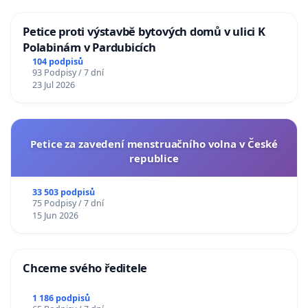
Petice proti výstavbě bytových domů v ulici K
Polabinám v Pardubicích
104 podpisů
93 Podpisy / 7 dní
23 Jul 2026
Petice za zavedení menstruačního volna v České
republice
33 503 podpisů
75 Podpisy / 7 dní
15 Jun 2026
Chceme svého ředitele
1 186 podpisů