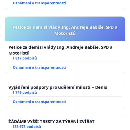
Oznámení o transparentnosti
(Doplnění 6.1.2021 - Toto se však ukázalo jako nepravdivá
informace, protože dotyčný, pan, což dokazuje i následná omluva
tomuto pánovi v prosincovém čísle Zašovských novin pánovi a
Petice za demisi vlády Ing. Andreje Babiše, SPD a
jeho rodině v článku ze strany starosty obce.)
Motoristů
Petice za demisi vlády Ing. Andreje Babiše, SPD a
Motoristů
1 817 podpisů
Oznámení o transparentnosti
Vyjádření podpory pro udělení milosti – Denis
1 749 podpisů
Oznámení o transparentnosti
ŽÁDÁME VYŠŠÍ TRESTY ZA TÝRÁNÍ ZVÍŘAT
153 675 podpisů