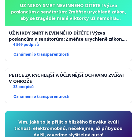
UŽ NIKDY SMRT NEVINNÉHO DÍTĚTE ! Výzva
poslancům a senátorům: Změňte urychleně zákon,
aby se tragédie malé Viktorky už nemohla
opakovat!
UŽ NIKDY SMRT NEVINNÉHO DÍTĚTE ! Výzva
poslancům a senátorům: Změňte urychleně zákon,
aby se tragédie malé Viktorky už nemohla opakovat!
4 569 podpisů
Oznámení o transparentnosti
PETICE ZA RYCHLEJŠÍ A ÚČINNĚJŠÍ OCHRANU ZVÍŘAT
V OHROŽE
33 podpisů
Oznámení o transparentnosti
Vím, jaké to je přijít o blízkého člověka kvůli
tichosti elektromobilů, nečekejme, až přibydou
další, zaveďme slyšitelná auta!