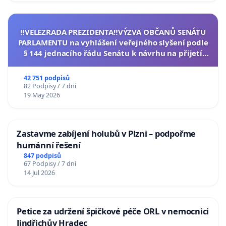
‼️VELEZRADA PREZIDENTA‼️VÝZVA OBČANŮ SENÁTU
PARLAMENTU na vyhlášení veřejného slyšení podle
§ 144 jednacího řádu Senátu k návrhu na přijetí
usnesení k podání ústavní žaloby na prezidenta
republiky
42 751 podpisů
82 Podpisy / 7 dní
19 May 2026
Zastavme zabíjení holubů v Plzni – podpořme
humánní řešení
847 podpisů
67 Podpisy / 7 dní
14 Jul 2026
Petice za udržení špičkové péče ORL v nemocnici
Jindřichův Hradec