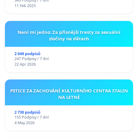
343 Podpisy / 7 dní
11 Feb 2025
Není mi jedno: Za přísnější tresty za sexuální
zločiny na dětech
2 049 podpisů
247 Podpisy / 7 dní
22 Apr 2026
PETICE ZA ZACHOVÁNÍ KULTURNÍHO CENTRA STALIN
NA LETNÉ
2 730 podpisů
155 Podpisy / 7 dní
4 May 2026