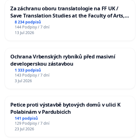
Za záchranu oboru translatologie na FF UK /
Save Translation Studies at the Faculty of Arts,
Charles University
8 234 podpisů
144 Podpisy / 7 dní
13 Jul 2026
Ochrana Vrbenských rybníků před masivní
developerskou zástavbou
1 333 podpisů
143 Podpisy / 7 dní
3 Jul 2026
Petice proti výstavbě bytových domů v ulici K
Polabinám v Pardubicích
141 podpisů
129 Podpisy / 7 dní
23 Jul 2026