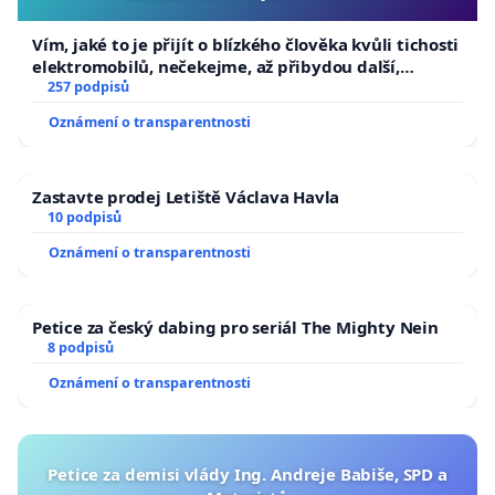
Vím, jaké to je přijít o blízkého člověka kvůli tichosti
elektromobilů, nečekejme, až přibydou další,
zaveďme slyšitelná auta!
257 podpisů
Oznámení o transparentnosti
Zastavte prodej Letiště Václava Havla
10 podpisů
Oznámení o transparentnosti
Petice za český dabing pro seriál The Mighty Nein
8 podpisů
Oznámení o transparentnosti
Petice za demisi vlády Ing. Andreje Babiše, SPD a