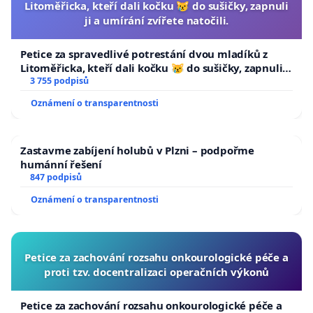
Litoměřicka, kteří dali kočku 😿 do sušičky, zapnuli
ji a umírání zvířete natočili.
Petice za spravedlivé potrestání dvou mladíků z
Litoměřicka, kteří dali kočku 😿 do sušičky, zapnuli ji
a umírání zvířete natočili.
3 755 podpisů
Oznámení o transparentnosti
Zastavme zabíjení holubů v Plzni – podpořme
humánní řešení
847 podpisů
Oznámení o transparentnosti
Petice za zachování rozsahu onkourologické péče a
proti tzv. docentralizaci operačních výkonů
Petice za zachování rozsahu onkourologické péče a