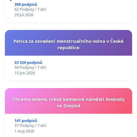
398 podpisů
62 Podpisy / 7 dní
29 Jul 2026
Petice za zavedení menstruačního volna v České
republice
33 529 podpisů
59 Podpisy / 7 dní
15 Jun 2026
Chceme zelené, nikoli kamenné náměstí Svobody
ve Znojmě
141 podpisů
37 Podpisy / 7 dní
1 Aug 2026