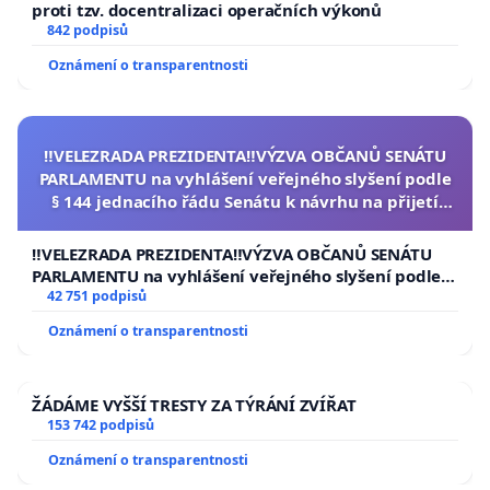
proti tzv. docentralizaci operačních výkonů
842 podpisů
Oznámení o transparentnosti
‼️VELEZRADA PREZIDENTA‼️VÝZVA OBČANŮ SENÁTU
PARLAMENTU na vyhlášení veřejného slyšení podle
§ 144 jednacího řádu Senátu k návrhu na přijetí
usnesení k podání ústavní žaloby na prezidenta
republiky
‼️VELEZRADA PREZIDENTA‼️VÝZVA OBČANŮ SENÁTU
PARLAMENTU na vyhlášení veřejného slyšení podle §
144 jednacího řádu Senátu k návrhu na přijetí
42 751 podpisů
usnesení k podání ústavní žaloby na prezidenta
Oznámení o transparentnosti
republiky
ŽÁDÁME VYŠŠÍ TRESTY ZA TÝRÁNÍ ZVÍŘAT
153 742 podpisů
Oznámení o transparentnosti