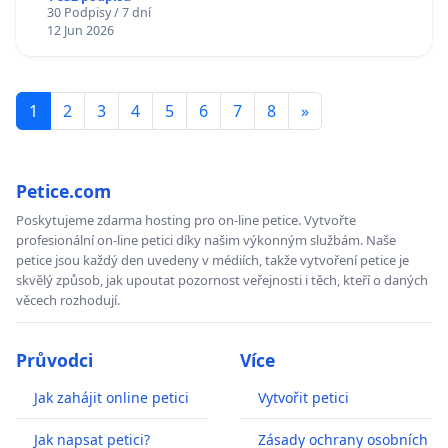
30 Podpisy / 7 dní
12 Jun 2026
1
2
3
4
5
6
7
8
»
Petice.com
Poskytujeme zdarma hosting pro on-line petice. Vytvořte
profesionální on-line petici díky našim výkonným službám. Naše
petice jsou každý den uvedeny v médiích, takže vytvoření petice je
skvělý způsob, jak upoutat pozornost veřejnosti i těch, kteří o daných
věcech rozhodují.
Průvodci
Více
Jak zahájit online petici
Vytvořit petici
Jak napsat petici?
Zásady ochrany osobních