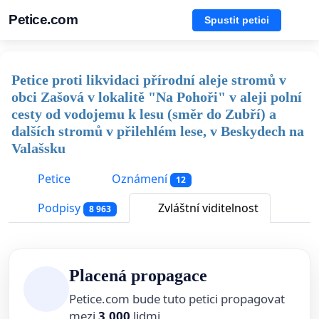
Petice.com
Spustit petici
Petice proti likvidaci přírodní aleje stromů v
obci Zašová v lokalitě "Na Pohoři" v aleji polní
cesty od vodojemu k lesu (směr do Zubří) a
dalších stromů v přilehlém lese, v Beskydech na
Valašsku
Petice
Oznámení
12
Podpisy
Zvláštní viditelnost
8 963
Placená propagace
Petice.com bude tuto petici propagovat
mezi
3,000
lidmi.