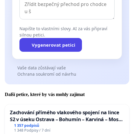
Napište to vlastními slovy. AI za vás připraví
silnou petici.
Vygenerovat petici
Vaše data zůstávají vaše
Ochrana soukromí od návrhu
Další petice, které by vás mohly zajímat
Zachování přímého vlakového spojení na lince
S2 v úseku Ostrava – Bohumín – Karviná – Mosty
u Jablunkova
1 357 podpisů
1 348 Podpisy / 7 dní