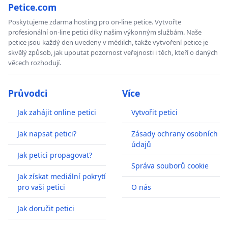
Petice.com
Poskytujeme zdarma hosting pro on-line petice. Vytvořte
profesionální on-line petici díky našim výkonným službám. Naše
petice jsou každý den uvedeny v médiích, takže vytvoření petice je
skvělý způsob, jak upoutat pozornost veřejnosti i těch, kteří o daných
věcech rozhodují.
Průvodci
Více
Jak zahájit online petici
Vytvořit petici
Jak napsat petici?
Zásady ochrany osobních
údajů
Jak petici propagovat?
Správa souborů cookie
Jak získat mediální pokrytí
pro vaši petici
O nás
Jak doručit petici