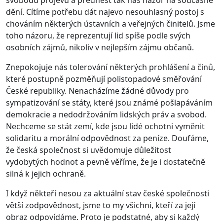
svobodu projevu a přednést tak náš názor na současné
dění. Cítíme potřebu dát najevo nesouhlasný postoj s
chováním některých ústavních a veřejných činitelů. Jsme
toho názoru, že reprezentují lid spíše podle svých
osobních zájmů, nikoliv v nejlepším zájmu občanů.
Znepokojuje nás tolerování některých prohlášení a činů,
které postupně pozměňují polistopadové směřování
České republiky. Nenacházíme žádné důvody pro
sympatizování se státy, které jsou známé pošlapáváním
demokracie a nedodržováním lidských práv a svobod.
Nechceme se stát zemí, kde jsou lidé ochotni vyměnit
solidaritu a morální odpovědnost za peníze. Doufáme,
že česká společnost si uvědomuje důležitost
vydobytých hodnot a pevně věříme, že je i dostatečně
silná k jejich ochraně.
I když někteří nesou za aktuální stav české společnosti
větší zodpovědnost, jsme to my všichni, kteří za její
obraz odpovídáme. Proto je podstatné, aby si každý