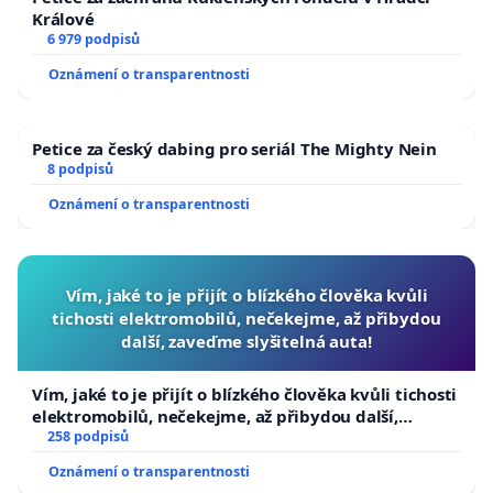
Králové
6 979 podpisů
Oznámení o transparentnosti
Petice za český dabing pro seriál The Mighty Nein
8 podpisů
Oznámení o transparentnosti
Vím, jaké to je přijít o blízkého člověka kvůli
tichosti elektromobilů, nečekejme, až přibydou
další, zaveďme slyšitelná auta!
Vím, jaké to je přijít o blízkého člověka kvůli tichosti
elektromobilů, nečekejme, až přibydou další,
zaveďme slyšitelná auta!
258 podpisů
Oznámení o transparentnosti