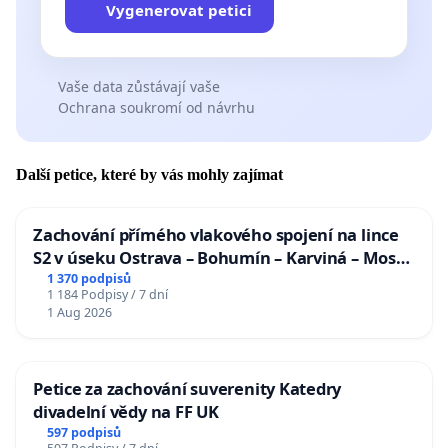
Vygenerovat petici
Vaše data zůstávají vaše
Ochrana soukromí od návrhu
Další petice, které by vás mohly zajímat
Zachování přímého vlakového spojení na lince
S2 v úseku Ostrava – Bohumín – Karviná – Mosty
u Jablunkova
1 370 podpisů
1 184 Podpisy / 7 dní
1 Aug 2026
Petice za zachování suverenity Katedry
divadelní vědy na FF UK
597 podpisů