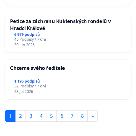
Petice za záchranu Kuklenských rondelů v
Hradci Králové
6 979 podpisů
45 Podpisy / 7 dní
30 Jun 2026
Chceme svého ředitele
1 195 podpisů
32 Podpisy / 7 dní
23 Jul 2026
1
2
3
4
5
6
7
8
»