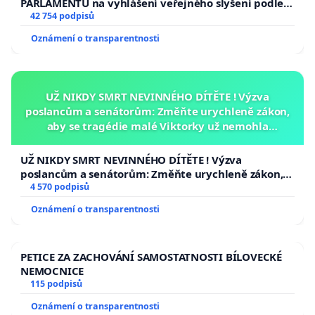
PARLAMENTU na vyhlášení veřejného slyšení podle §
144 jednacího řádu Senátu k návrhu na přijetí
42 754 podpisů
usnesení k podání ústavní žaloby na prezidenta
Oznámení o transparentnosti
republiky
UŽ NIKDY SMRT NEVINNÉHO DÍTĚTE ! Výzva
poslancům a senátorům: Změňte urychleně zákon,
aby se tragédie malé Viktorky už nemohla
opakovat!
UŽ NIKDY SMRT NEVINNÉHO DÍTĚTE ! Výzva
poslancům a senátorům: Změňte urychleně zákon,
aby se tragédie malé Viktorky už nemohla opakovat!
4 570 podpisů
Oznámení o transparentnosti
PETICE ZA ZACHOVÁNÍ SAMOSTATNOSTI BÍLOVECKÉ
NEMOCNICE
115 podpisů
Oznámení o transparentnosti