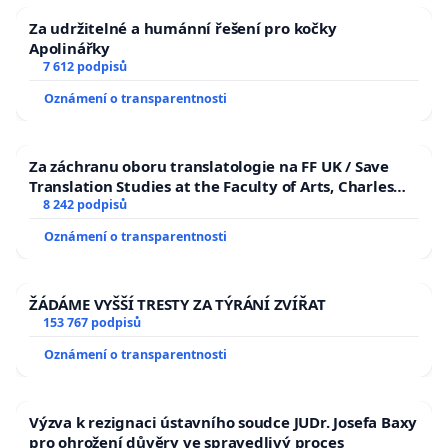
Za udržitelné a humánní řešení pro kočky
Apolinářky
7 612 podpisů
Oznámení o transparentnosti
Za záchranu oboru translatologie na FF UK / Save
Translation Studies at the Faculty of Arts, Charles
University
8 242 podpisů
Oznámení o transparentnosti
ŽÁDÁME VYŠŠÍ TRESTY ZA TÝRÁNÍ ZVÍŘAT
153 767 podpisů
Oznámení o transparentnosti
Výzva k rezignaci ústavního soudce JUDr. Josefa Baxy
pro ohrožení důvěry ve spravedlivý proces