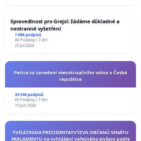
Spravedlnost pro Grejsí: žádáme důkladné a
nestranné vyšetření
1 686 podpisů
80 Podpisy / 7 dní
22 Jul 2026
Petice za zavedení menstruačního volna v České
republice
33 536 podpisů
60 Podpisy / 7 dní
15 Jun 2026
‼️VELEZRADA PREZIDENTA‼️VÝZVA OBČANŮ SENÁTU
PARLAMENTU na vyhlášení veřejného slyšení podle