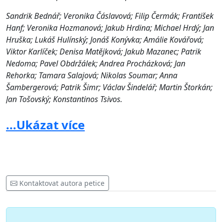
Sandrik Bednář; Veronika Čáslavová; Filip Čermák; František
Hanf; Veronika Hozmanová; Jakub Hrdina; Michael Hrdý; Jan
Hruška; Lukáš Hulínský; Jonáš Konývka; Amálie Kovářová;
Viktor Karlíček; Denisa Matějková; Jakub Mazanec; Patrik
Nedoma; Pavel Obdržálek; Andrea Procházková; Jan
Rehorka; Tamara Salajová; Nikolas Soumar; Anna
Šambergerová; Patrik Šimr; Václav Šindelář; Martin Štorkán;
Jan Tošovský; Konstantinos Tsivos.
S podporou:
...Ukázat více
Cech studentů historie; Centrální kolejní rada VŠE; Common
Law Society; Divadelní soubor Reverzní dveře, ADav DIFA
JAMU v Brně; Halas - časopis Fakulty sociálních studií; Kappa
Omega; Klub přátel účetnictví; Paragraf - časopis studentů
Kontaktovat autora petice
Právnické fakulty UK; PESUP; Politologický klub FSV UK;
Prague Banking club; Právnický akademický spolek Juristi;
Sdružení Arachne; Studentská iniciativa Sametový měsíc;