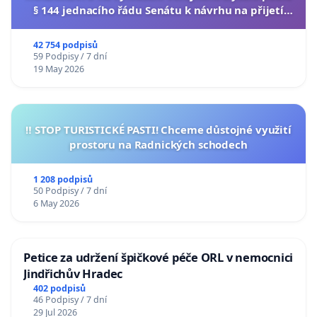
§ 144 jednacího řádu Senátu k návrhu na přijetí
usnesení k podání ústavní žaloby na prezidenta
republiky
42 754 podpisů
59 Podpisy / 7 dní
19 May 2026
‼️ STOP TURISTICKÉ PASTI! Chceme důstojné využití
prostoru na Radnických schodech
1 208 podpisů
50 Podpisy / 7 dní
6 May 2026
Petice za udržení špičkové péče ORL v nemocnici
Jindřichův Hradec
402 podpisů
46 Podpisy / 7 dní
29 Jul 2026