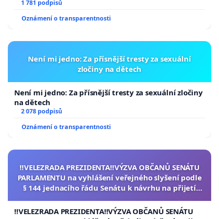
1 781 podpisů
Oznámení o transparentnosti
Není mi jedno: Za přísnější tresty za sexuální
zločiny na dětech
Není mi jedno: Za přísnější tresty za sexuální zločiny
na dětech
2 078 podpisů
Oznámení o transparentnosti
‼️VELEZRADA PREZIDENTA‼️VÝZVA OBČANŮ SENÁTU
PARLAMENTU na vyhlášení veřejného slyšení podle
§ 144 jednacího řádu Senátu k návrhu na přijetí
usnesení k podání ústavní žaloby na prezidenta
republiky
‼️VELEZRADA PREZIDENTA‼️VÝZVA OBČANŮ SENÁTU