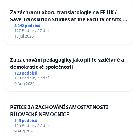
Za záchranu oboru translatologie na FF UK /
Save Translation Studies at the Faculty of Arts,
Charles University
8 242 podpisů
127 Podpisy / 7 dní
13 Jul 2026
Za zachování pedagogiky jako pilíře vzdělané a
demokratické společnosti
123 podpisů
123 Podpisy / 7 dní
6 Aug 2026
PETICE ZA ZACHOVÁNÍ SAMOSTATNOSTI
BÍLOVECKÉ NEMOCNICE
115 podpisů
115 Podpisy / 7 dní
9 Aug 2026