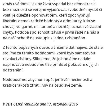
z nás uvědomil, jak by život vypadal bez demokracie,
bez možnosti se veřejně vyjadřovat, svobodně myslet či
volit. Je důležité oponovat těm, kteří zpochybňují
liberální demokratické hodnoty a odmítat ty, kdo se
chovají vulgárně, militantně a nechtějí uznat své vlastní
chyby. Podoba společnosti závisí v první řadě na nás a
na naší ochotě neustoupit z jednou získaného.
Z těchto popsaných důvodů chceme dát najevo, že stále
stojíme za těmito hodnotami, které byly sametovou
revolucí získány. Slibujeme, že je hodláme nadále
naplňovat a nebudeme tiše přihlížet pokusům o jejich
odstranění.
Nedopusťme, abychom opět jen kvůli nečinnosti a
krátkozrakosti ztratili vliv na osud své země.
V celé České republice dne 17. listopadu 2016