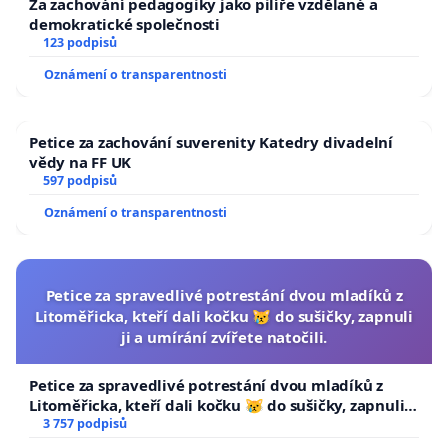
Za zachování pedagogiky jako pilíře vzdělané a
demokratické společnosti
123 podpisů
Oznámení o transparentnosti
Petice za zachování suverenity Katedry divadelní
vědy na FF UK
597 podpisů
Oznámení o transparentnosti
Petice za spravedlivé potrestání dvou mladíků z
Litoměřicka, kteří dali kočku 😿 do sušičky, zapnuli
ji a umírání zvířete natočili.
Petice za spravedlivé potrestání dvou mladíků z
Litoměřicka, kteří dali kočku 😿 do sušičky, zapnuli ji
a umírání zvířete natočili.
3 757 podpisů