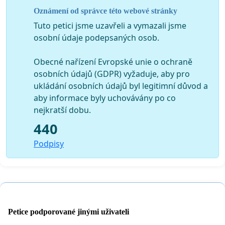
Studentská rada Gymnázia Přírodní škola; Studentská sekce
Oznámení od správce této webové stránky
IIPS (FSS MU); The Student Times; Unie studentů VŠE;
Univerzitní křesťanské hnutí; Vysokoškolské katolické hnutí
Tuto petici jsme uzavřeli a vymazali jsme
Olomouc, z. s..
osobní údaje podepsaných osob.
Obecné nařízení Evropské unie o ochraně
osobních údajů (GDPR) vyžaduje, aby pro
ukládání osobních údajů byl legitimní důvod a
aby informace byly uchovávány po co
nejkratší dobu.
440
Podpisy
Petice podporované jinými uživateli