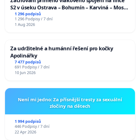
Zachování přímého vlakového spojení na lince
S2 v úseku Ostrava – Bohumín – Karviná – Mosty
u Jablunkova
1 296 podpisů
1 296 Podpisy / 7 dní
1 Aug 2026
Za udržitelné a humánní řešení pro kočky
Apolinářky
7 477 podpisů
691 Podpisy / 7 dní
10 Jun 2026
Není mi jedno: Za přísnější tresty za sexuální
zločiny na dětech
1 994 podpisů
446 Podpisy / 7 dní
22 Apr 2026