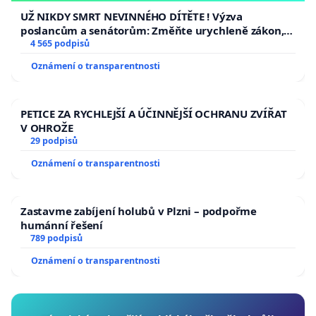
UŽ NIKDY SMRT NEVINNÉHO DÍTĚTE ! Výzva
poslancům a senátorům: Změňte urychleně zákon,
aby se tragédie malé Viktorky už nemohla opakovat!
4 565 podpisů
Oznámení o transparentnosti
PETICE ZA RYCHLEJŠÍ A ÚČINNĚJŠÍ OCHRANU ZVÍŘAT
V OHROŽE
29 podpisů
Oznámení o transparentnosti
Zastavme zabíjení holubů v Plzni – podpořme
humánní řešení
789 podpisů
Oznámení o transparentnosti