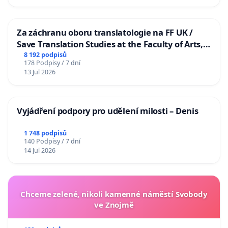
Za záchranu oboru translatologie na FF UK /
Save Translation Studies at the Faculty of Arts,
Charles University
8 192 podpisů
178 Podpisy / 7 dní
13 Jul 2026
Vyjádření podpory pro udělení milosti – Denis
1 748 podpisů
140 Podpisy / 7 dní
14 Jul 2026
Chceme zelené, nikoli kamenné náměstí Svobody
ve Znojmě