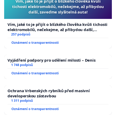
Vím, jaké to je přijít o blízkého člověka kvůli
tichosti elektromobilů, nečekejme, až přibydou
další, zaveďme slyšitelná auta!
Vím, jaké to je přijít o blízkého člověka kvůli tichosti
elektromobilů, nečekejme, až přibydou další,
zaveďme slyšitelná auta!
257 podpisů
Oznámení o transparentnosti
Vyjádření podpory pro udělení milosti – Denis
1 748 podpisů
Oznámení o transparentnosti
Ochrana Vrbenských rybníků před masivní
developerskou zástavbou
1 311 podpisů
Oznámení o transparentnosti