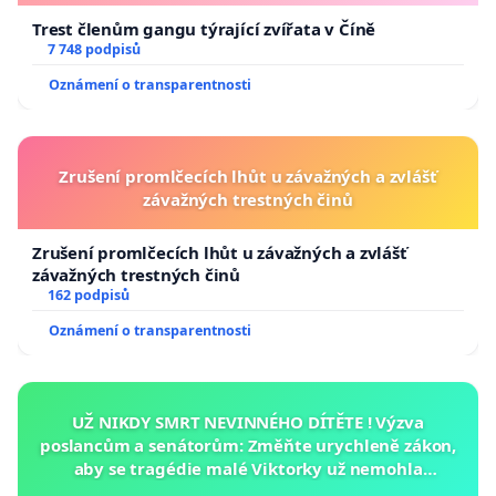
Trest členům gangu týrající zvířata v Číně
7 748 podpisů
Oznámení o transparentnosti
Zrušení promlčecích lhůt u závažných a zvlášť
závažných trestných činů
Zrušení promlčecích lhůt u závažných a zvlášť
závažných trestných činů
162 podpisů
Oznámení o transparentnosti
UŽ NIKDY SMRT NEVINNÉHO DÍTĚTE ! Výzva
poslancům a senátorům: Změňte urychleně zákon,
aby se tragédie malé Viktorky už nemohla
opakovat!