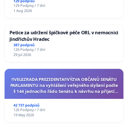
129 podpisů
129 Podpisy / 7 dní
1 Aug 2026
Petice za udržení špičkové péče ORL v nemocnici
Jindřichův Hradec
387 podpisů
126 Podpisy / 7 dní
29 Jul 2026
‼️VELEZRADA PREZIDENTA‼️VÝZVA OBČANŮ SENÁTU
PARLAMENTU na vyhlášení veřejného slyšení podle
§ 144 jednacího řádu Senátu k návrhu na přijetí
usnesení k podání ústavní žaloby na prezidenta
republiky
42 737 podpisů
126 Podpisy / 7 dní
19 May 2026