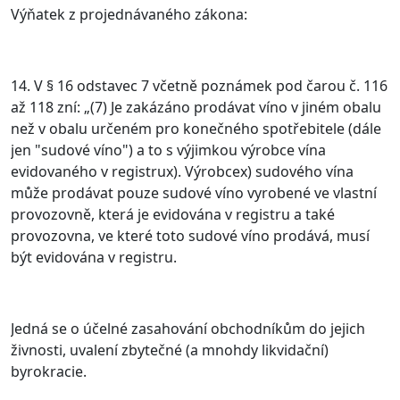
Výňatek z projednávaného zákona:
14. V § 16 odstavec 7 včetně poznámek pod čarou č. 116
až 118 zní: „(7) Je zakázáno prodávat víno v jiném obalu
než v obalu určeném pro konečného spotřebitele (dále
jen "sudové víno") a to s výjimkou výrobce vína
evidovaného v registrux). Výrobcex) sudového vína
může prodávat pouze sudové víno vyrobené ve vlastní
provozovně, která je evidována v registru a také
provozovna, ve které toto sudové víno prodává, musí
být evidována v registru.
Jedná se o účelné zasahování obchodníkům do jejich
živnosti, uvalení zbytečné (a mnohdy likvidační)
byrokracie.