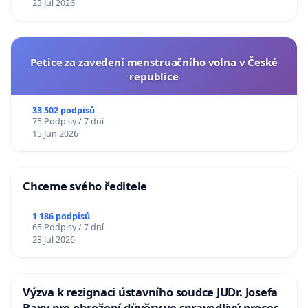
23 Jul 2026
Petice za zavedení menstruačního volna v České
republice
33 502 podpisů
75 Podpisy / 7 dní
15 Jun 2026
Chceme svého ředitele
1 186 podpisů
65 Podpisy / 7 dní
23 Jul 2026
Výzva k rezignaci ústavního soudce JUDr. Josefa
Baxy pro ohrožení důvěry ve spravedlivý proces