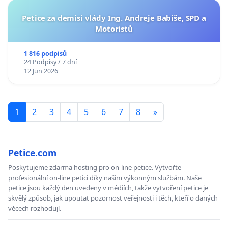
Petice za demisi vlády Ing. Andreje Babiše, SPD a
Motoristů
1 816 podpisů
24 Podpisy / 7 dní
12 Jun 2026
1
2
3
4
5
6
7
8
»
Petice.com
Poskytujeme zdarma hosting pro on-line petice. Vytvořte
profesionální on-line petici díky našim výkonným službám. Naše
petice jsou každý den uvedeny v médiích, takže vytvoření petice je
skvělý způsob, jak upoutat pozornost veřejnosti i těch, kteří o daných
věcech rozhodují.