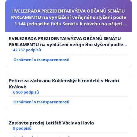
‼️VELEZRADA PREZIDENTA‼️VÝZVA OBČANŮ SENÁTU
PARLAMENTU na vyhlášení veřejného slyšení podle
§ 144 jednacího řádu Senátu k návrhu na přijetí
usnesení k podání ústavní žaloby na prezidenta
republiky
‼️VELEZRADA PREZIDENTA‼️VÝZVA OBČANŮ SENÁTU
PARLAMENTU na vyhlášení veřejného slyšení podle §
144 jednacího řádu Senátu k návrhu na přijetí
42 737 podpisů
usnesení k podání ústavní žaloby na prezidenta
Oznámení o transparentnosti
republiky
Petice za záchranu Kuklenských rondelů v Hradci
Králové
6 960 podpisů
Oznámení o transparentnosti
Zastavte prodej Letiště Václava Havla
9 podpisů