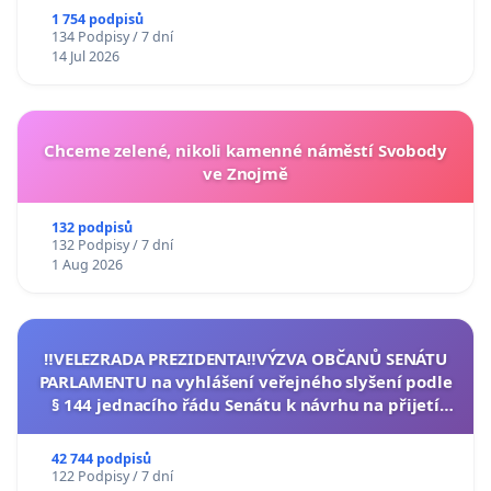
1 754 podpisů
134 Podpisy / 7 dní
14 Jul 2026
Chceme zelené, nikoli kamenné náměstí Svobody
ve Znojmě
132 podpisů
132 Podpisy / 7 dní
1 Aug 2026
‼️VELEZRADA PREZIDENTA‼️VÝZVA OBČANŮ SENÁTU
PARLAMENTU na vyhlášení veřejného slyšení podle
§ 144 jednacího řádu Senátu k návrhu na přijetí
usnesení k podání ústavní žaloby na prezidenta
republiky
42 744 podpisů
122 Podpisy / 7 dní