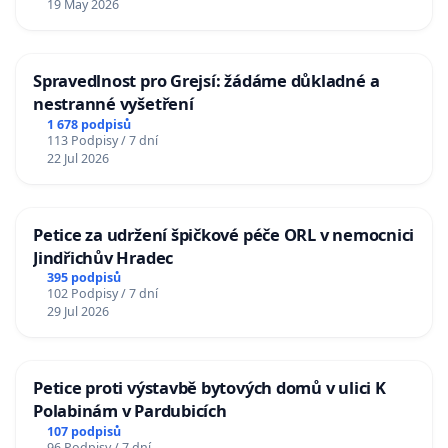
19 May 2026
Spravedlnost pro Grejsí: žádáme důkladné a
nestranné vyšetření
1 678 podpisů
113 Podpisy / 7 dní
22 Jul 2026
Petice za udržení špičkové péče ORL v nemocnici
Jindřichův Hradec
395 podpisů
102 Podpisy / 7 dní
29 Jul 2026
Petice proti výstavbě bytových domů v ulici K
Polabinám v Pardubicích
107 podpisů
96 Podpisy / 7 dní