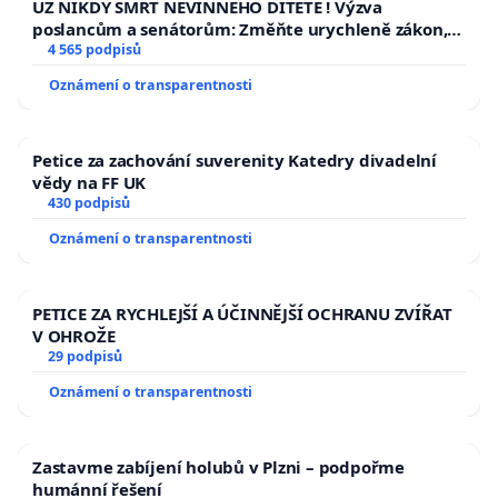
UŽ NIKDY SMRT NEVINNÉHO DÍTĚTE ! Výzva
poslancům a senátorům: Změňte urychleně zákon,
aby se tragédie malé Viktorky už nemohla opakovat!
4 565 podpisů
Oznámení o transparentnosti
Petice za zachování suverenity Katedry divadelní
vědy na FF UK
430 podpisů
Oznámení o transparentnosti
PETICE ZA RYCHLEJŠÍ A ÚČINNĚJŠÍ OCHRANU ZVÍŘAT
V OHROŽE
29 podpisů
Oznámení o transparentnosti
Zastavme zabíjení holubů v Plzni – podpořme
humánní řešení