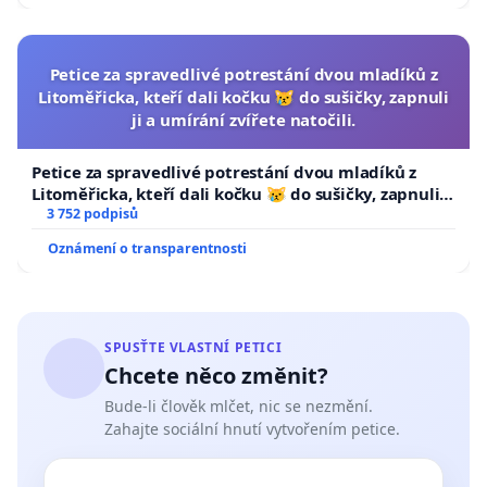
Petice za spravedlivé potrestání dvou mladíků z
Litoměřicka, kteří dali kočku 😿 do sušičky, zapnuli
ji a umírání zvířete natočili.
Petice za spravedlivé potrestání dvou mladíků z
Litoměřicka, kteří dali kočku 😿 do sušičky, zapnuli ji
a umírání zvířete natočili.
3 752 podpisů
Oznámení o transparentnosti
SPUSŤTE VLASTNÍ PETICI
Chcete něco změnit?
Bude-li člověk mlčet, nic se nezmění.
Zahajte sociální hnutí vytvořením petice.