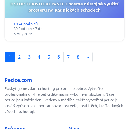
‼️ STOP TURISTICKÉ PASTI! Chceme důstojné využití
prostoru na Radnických schodech
1 174 podpisů
30 Podpisy / 7 dní
6 May 2026
1
2
3
4
5
6
7
8
»
Petice.com
Poskytujeme zdarma hosting pro on-line petice. Vytvořte
profesionální on-line petici díky našim výkonným službám. Naše
petice jsou každý den uvedeny v médiích, takže vytvoření petice je
skvělý způsob, jak upoutat pozornost veřejnosti i těch, kteří o daných
věcech rozhodují.
Průvodci
Více