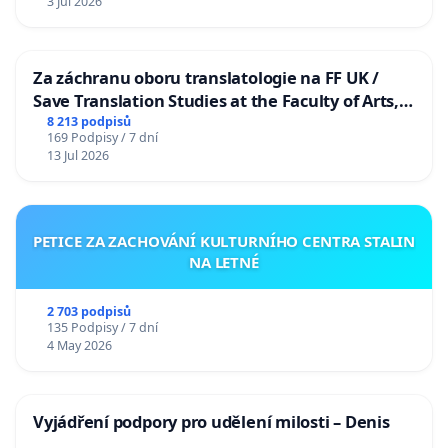
3 Jul 2026
Za záchranu oboru translatologie na FF UK /
Save Translation Studies at the Faculty of Arts,
Charles University
8 213 podpisů
169 Podpisy / 7 dní
13 Jul 2026
PETICE ZA ZACHOVÁNÍ KULTURNÍHO CENTRA STALIN
NA LETNÉ
2 703 podpisů
135 Podpisy / 7 dní
4 May 2026
Vyjádření podpory pro udělení milosti – Denis