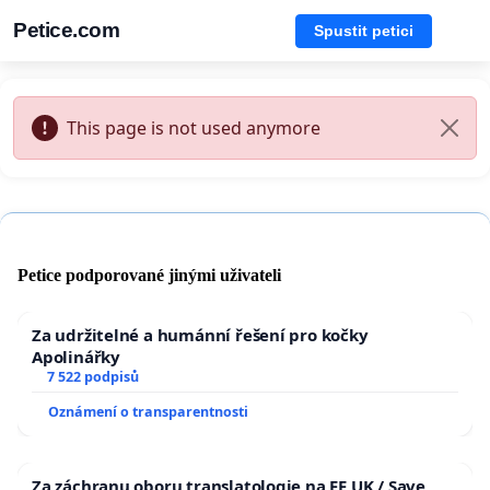
Petice.com
Spustit petici
This page is not used anymore
Petice podporované jinými uživateli
Za udržitelné a humánní řešení pro kočky
Apolinářky
7 522 podpisů
Oznámení o transparentnosti
Za záchranu oboru translatologie na FF UK / Save