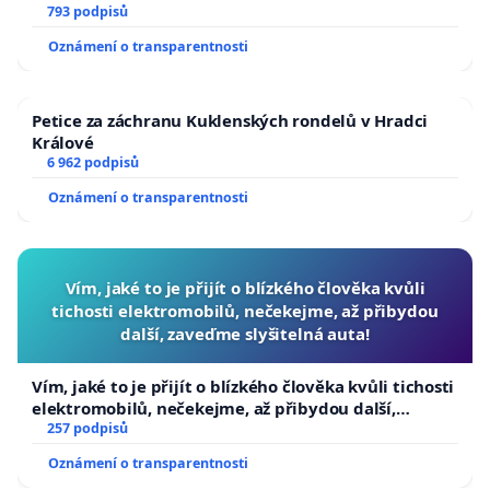
793 podpisů
Oznámení o transparentnosti
Petice za záchranu Kuklenských rondelů v Hradci
Králové
6 962 podpisů
Oznámení o transparentnosti
Vím, jaké to je přijít o blízkého člověka kvůli
tichosti elektromobilů, nečekejme, až přibydou
další, zaveďme slyšitelná auta!
Vím, jaké to je přijít o blízkého člověka kvůli tichosti
elektromobilů, nečekejme, až přibydou další,
zaveďme slyšitelná auta!
257 podpisů
Oznámení o transparentnosti