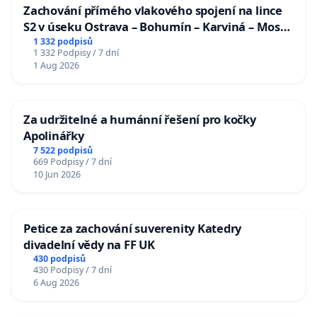
Zachování přímého vlakového spojení na lince
S2 v úseku Ostrava – Bohumín – Karviná – Mosty
u Jablunkova
1 332 podpisů
1 332 Podpisy / 7 dní
1 Aug 2026
Za udržitelné a humánní řešení pro kočky
Apolinářky
7 522 podpisů
669 Podpisy / 7 dní
10 Jun 2026
Petice za zachování suverenity Katedry
divadelní vědy na FF UK
430 podpisů
430 Podpisy / 7 dní
6 Aug 2026