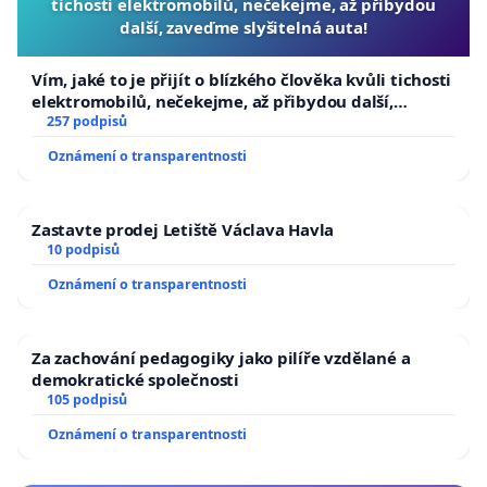
tichosti elektromobilů, nečekejme, až přibydou
další, zaveďme slyšitelná auta!
Vím, jaké to je přijít o blízkého člověka kvůli tichosti
elektromobilů, nečekejme, až přibydou další,
zaveďme slyšitelná auta!
257 podpisů
Oznámení o transparentnosti
Zastavte prodej Letiště Václava Havla
10 podpisů
Oznámení o transparentnosti
Za zachování pedagogiky jako pilíře vzdělané a
demokratické společnosti
105 podpisů
Oznámení o transparentnosti