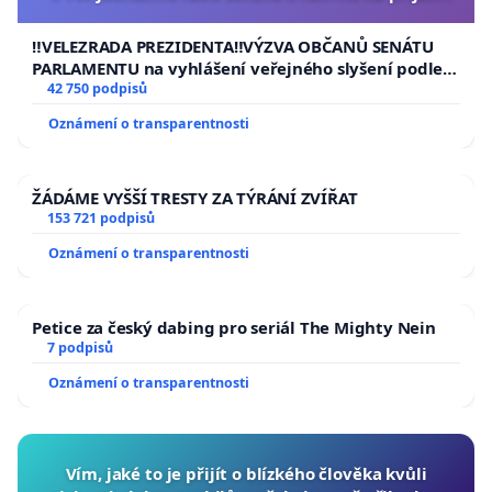
usnesení k podání ústavní žaloby na prezidenta
republiky
‼️VELEZRADA PREZIDENTA‼️VÝZVA OBČANŮ SENÁTU
PARLAMENTU na vyhlášení veřejného slyšení podle §
144 jednacího řádu Senátu k návrhu na přijetí
42 750 podpisů
usnesení k podání ústavní žaloby na prezidenta
Oznámení o transparentnosti
republiky
ŽÁDÁME VYŠŠÍ TRESTY ZA TÝRÁNÍ ZVÍŘAT
153 721 podpisů
Oznámení o transparentnosti
Petice za český dabing pro seriál The Mighty Nein
7 podpisů
Oznámení o transparentnosti
Vím, jaké to je přijít o blízkého člověka kvůli