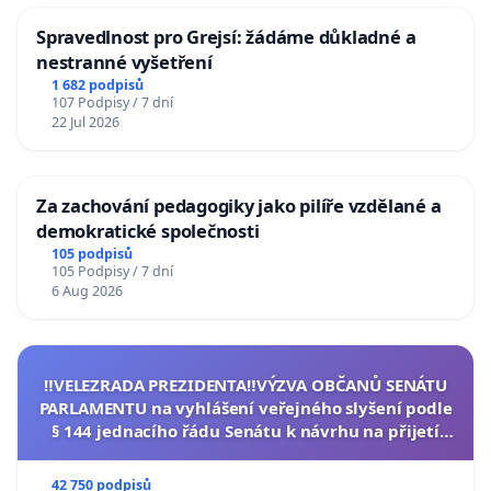
Spravedlnost pro Grejsí: žádáme důkladné a
nestranné vyšetření
1 682 podpisů
107 Podpisy / 7 dní
22 Jul 2026
Za zachování pedagogiky jako pilíře vzdělané a
demokratické společnosti
105 podpisů
105 Podpisy / 7 dní
6 Aug 2026
‼️VELEZRADA PREZIDENTA‼️VÝZVA OBČANŮ SENÁTU
PARLAMENTU na vyhlášení veřejného slyšení podle
§ 144 jednacího řádu Senátu k návrhu na přijetí
usnesení k podání ústavní žaloby na prezidenta
republiky
42 750 podpisů