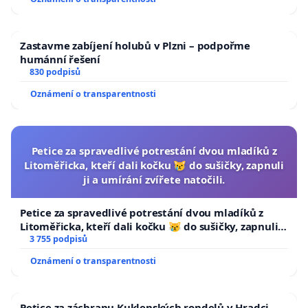
Zastavme zabíjení holubů v Plzni – podpořme
humánní řešení
830 podpisů
Oznámení o transparentnosti
Petice za spravedlivé potrestání dvou mladíků z
Litoměřicka, kteří dali kočku 😿 do sušičky, zapnuli
ji a umírání zvířete natočili.
Petice za spravedlivé potrestání dvou mladíků z
Litoměřicka, kteří dali kočku 😿 do sušičky, zapnuli ji
a umírání zvířete natočili.
3 755 podpisů
Oznámení o transparentnosti
Petice za záchranu Kuklenských rondelů v Hradci