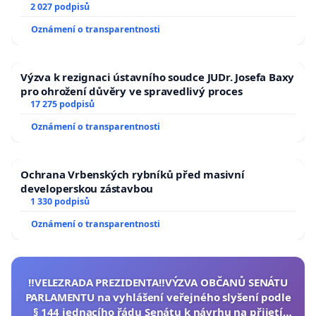
2 027 podpisů
Oznámení o transparentnosti
Výzva k rezignaci ústavního soudce JUDr. Josefa Baxy
pro ohrožení důvěry ve spravedlivý proces
17 275 podpisů
Oznámení o transparentnosti
Ochrana Vrbenských rybníků před masivní
developerskou zástavbou
1 330 podpisů
Oznámení o transparentnosti
‼️VELEZRADA PREZIDENTA‼️VÝZVA OBČANŮ SENÁTU
PARLAMENTU na vyhlášení veřejného slyšení podle
§ 144 jednacího řádu Senátu k návrhu na přijetí