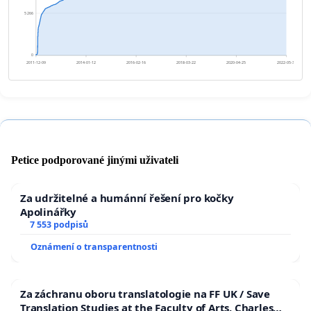
5 266
0
2011-12-09
2014-01-12
2016-02-16
2018-03-22
2020-04-25
2022-05-30
Petice podporované jinými uživateli
Za udržitelné a humánní řešení pro kočky
Apolinářky
7 553 podpisů
Oznámení o transparentnosti
Za záchranu oboru translatologie na FF UK / Save
Translation Studies at the Faculty of Arts, Charles