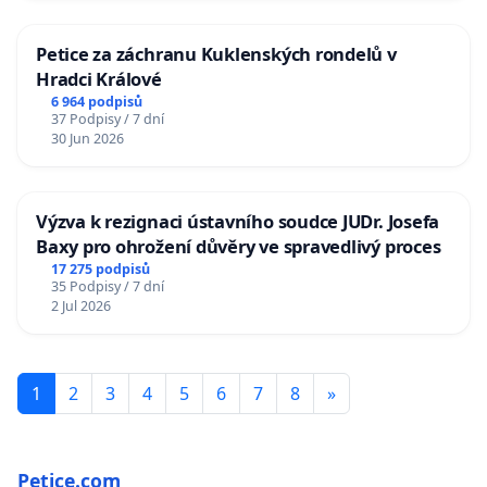
Petice za záchranu Kuklenských rondelů v
Hradci Králové
6 964 podpisů
37 Podpisy / 7 dní
30 Jun 2026
Výzva k rezignaci ústavního soudce JUDr. Josefa
Baxy pro ohrožení důvěry ve spravedlivý proces
17 275 podpisů
35 Podpisy / 7 dní
2 Jul 2026
1
2
3
4
5
6
7
8
»
Petice.com