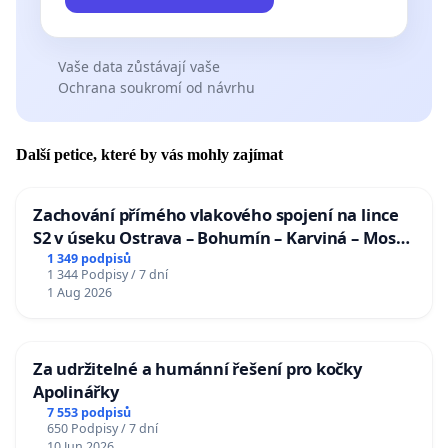
Vaše data zůstávají vaše
Ochrana soukromí od návrhu
Další petice, které by vás mohly zajímat
Zachování přímého vlakového spojení na lince
S2 v úseku Ostrava – Bohumín – Karviná – Mosty
u Jablunkova
1 349 podpisů
1 344 Podpisy / 7 dní
1 Aug 2026
Za udržitelné a humánní řešení pro kočky
Apolinářky
7 553 podpisů
650 Podpisy / 7 dní
10 Jun 2026