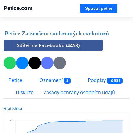
Petice.com
Spustit petici
Petice Za zrušení soukromých exekutorů
Sdílet na Facebooku (4453)
Petice
Oznámení
Podpisy
3
10 531
Diskuze
Zásady ochrany osobních údajů
Statistika
10 531