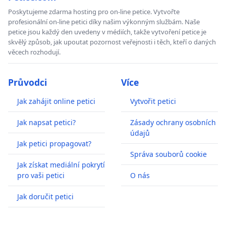
Poskytujeme zdarma hosting pro on-line petice. Vytvořte
profesionální on-line petici díky našim výkonným službám. Naše
petice jsou každý den uvedeny v médiích, takže vytvoření petice je
skvělý způsob, jak upoutat pozornost veřejnosti i těch, kteří o daných
věcech rozhodují.
Průvodci
Více
Jak zahájit online petici
Vytvořit petici
Jak napsat petici?
Zásady ochrany osobních
údajů
Jak petici propagovat?
Správa souborů cookie
Jak získat mediální pokrytí
pro vaši petici
O nás
Jak doručit petici