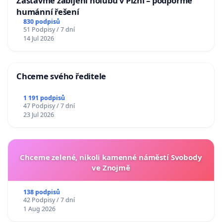
Zastavme zabíjení holubů v Plzni – podpořme
humánní řešení
830 podpisů
51 Podpisy / 7 dní
14 Jul 2026
Chceme svého ředitele
1 191 podpisů
47 Podpisy / 7 dní
23 Jul 2026
Chceme zelené, nikoli kamenné náměstí Svobody
ve Znojmě
138 podpisů
42 Podpisy / 7 dní
1 Aug 2026