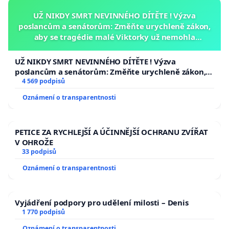
UŽ NIKDY SMRT NEVINNÉHO DÍTĚTE ! Výzva
poslancům a senátorům: Změňte urychleně zákon,
aby se tragédie malé Viktorky už nemohla
opakovat!
UŽ NIKDY SMRT NEVINNÉHO DÍTĚTE ! Výzva
poslancům a senátorům: Změňte urychleně zákon,
aby se tragédie malé Viktorky už nemohla opakovat!
4 569 podpisů
Oznámení o transparentnosti
PETICE ZA RYCHLEJŠÍ A ÚČINNĚJŠÍ OCHRANU ZVÍŘAT
V OHROŽE
33 podpisů
Oznámení o transparentnosti
Vyjádření podpory pro udělení milosti – Denis
1 770 podpisů
Oznámení o transparentnosti