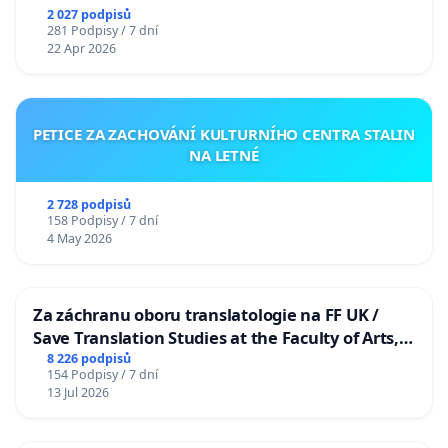
2 027 podpisů
281 Podpisy / 7 dní
22 Apr 2026
PETICE ZA ZACHOVÁNÍ KULTURNÍHO CENTRA STALIN
NA LETNÉ
2 728 podpisů
158 Podpisy / 7 dní
4 May 2026
Za záchranu oboru translatologie na FF UK /
Save Translation Studies at the Faculty of Arts,
Charles University
8 226 podpisů
154 Podpisy / 7 dní
13 Jul 2026