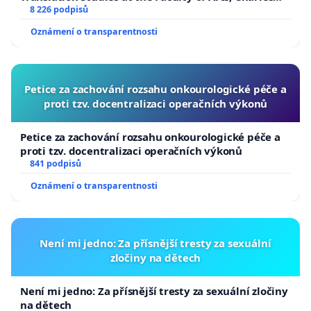
University
8 226 podpisů
Oznámení o transparentnosti
Petice za zachování rozsahu onkourologické péče a
proti tzv. docentralizaci operačních výkonů
Petice za zachování rozsahu onkourologické péče a
proti tzv. docentralizaci operačních výkonů
841 podpisů
Oznámení o transparentnosti
Není mi jedno: Za přísnější tresty za sexuální
zločiny na dětech
Není mi jedno: Za přísnější tresty za sexuální zločiny
na dětech