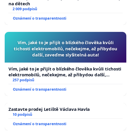
na dětech
2 009 podpisů
Oznámení o transparentnosti
Vím, jaké to je přijít o blízkého člověka kvůli
tichosti elektromobilů, nečekejme, až přibydou
další, zaveďme slyšitelná auta!
Vím, jaké to je přijít o blízkého člověka kvůli tichosti
elektromobilů, nečekejme, až přibydou další,
zaveďme slyšitelná auta!
257 podpisů
Oznámení o transparentnosti
Zastavte prodej Letiště Václava Havla
10 podpisů
Oznámení o transparentnosti