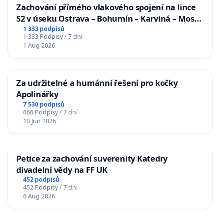
Zachování přímého vlakového spojení na lince
S2 v úseku Ostrava – Bohumín – Karviná – Mosty
u Jablunkova
1 333 podpisů
1 333 Podpisy / 7 dní
1 Aug 2026
Za udržitelné a humánní řešení pro kočky
Apolinářky
7 530 podpisů
666 Podpisy / 7 dní
10 Jun 2026
Petice za zachování suverenity Katedry
divadelní vědy na FF UK
452 podpisů
452 Podpisy / 7 dní
6 Aug 2026