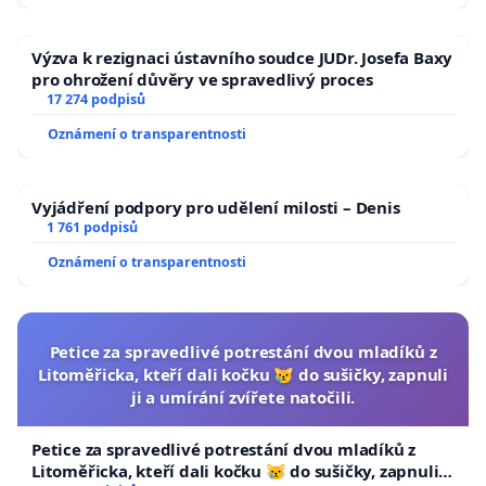
Výzva k rezignaci ústavního soudce JUDr. Josefa Baxy
pro ohrožení důvěry ve spravedlivý proces
17 274 podpisů
Oznámení o transparentnosti
Vyjádření podpory pro udělení milosti – Denis
1 761 podpisů
Oznámení o transparentnosti
Petice za spravedlivé potrestání dvou mladíků z
Litoměřicka, kteří dali kočku 😿 do sušičky, zapnuli
ji a umírání zvířete natočili.
Petice za spravedlivé potrestání dvou mladíků z
Litoměřicka, kteří dali kočku 😿 do sušičky, zapnuli ji