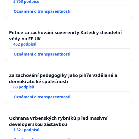
a umírání zvířete natočili.
3 753 podpisů
Oznámení o transparentnosti
Petice za zachování suverenity Katedry divadelní
vědy na FF UK
452 podpisů
Oznámení o transparentnosti
Za zachování pedagogiky jako pilíře vzdělané a
demokratické společnosti
68 podpisů
Oznámení o transparentnosti
Ochrana Vrbenských rybníků před masivní
developerskou zástavbou
1 321 podpisů