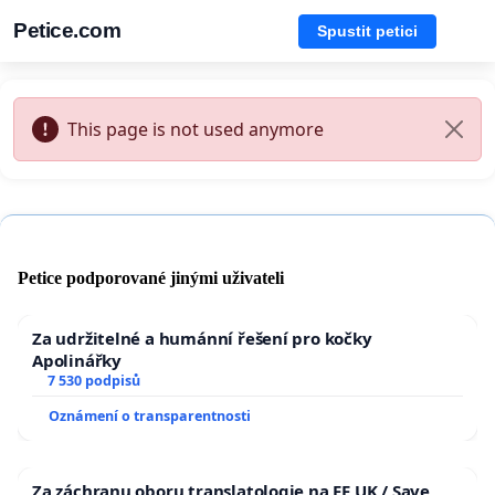
Petice.com
Spustit petici
This page is not used anymore
Petice podporované jinými uživateli
Za udržitelné a humánní řešení pro kočky
Apolinářky
7 530 podpisů
Oznámení o transparentnosti
Za záchranu oboru translatologie na FF UK / Save