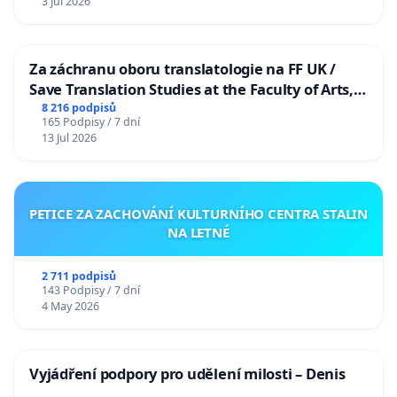
3 Jul 2026
Za záchranu oboru translatologie na FF UK /
Save Translation Studies at the Faculty of Arts,
Charles University
8 216 podpisů
165 Podpisy / 7 dní
13 Jul 2026
PETICE ZA ZACHOVÁNÍ KULTURNÍHO CENTRA STALIN
NA LETNÉ
2 711 podpisů
143 Podpisy / 7 dní
4 May 2026
Vyjádření podpory pro udělení milosti – Denis