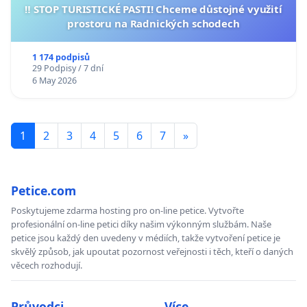
‼️ STOP TURISTICKÉ PASTI! Chceme důstojné využití
prostoru na Radnických schodech
1 174 podpisů
29 Podpisy / 7 dní
6 May 2026
1
2
3
4
5
6
7
»
Petice.com
Poskytujeme zdarma hosting pro on-line petice. Vytvořte
profesionální on-line petici díky našim výkonným službám. Naše
petice jsou každý den uvedeny v médiích, takže vytvoření petice je
skvělý způsob, jak upoutat pozornost veřejnosti i těch, kteří o daných
věcech rozhodují.
Průvodci
Více