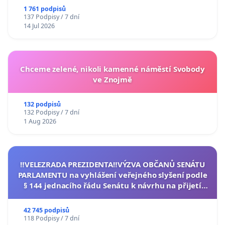
1 761 podpisů
137 Podpisy / 7 dní
14 Jul 2026
Chceme zelené, nikoli kamenné náměstí Svobody
ve Znojmě
132 podpisů
132 Podpisy / 7 dní
1 Aug 2026
‼️VELEZRADA PREZIDENTA‼️VÝZVA OBČANŮ SENÁTU
PARLAMENTU na vyhlášení veřejného slyšení podle
§ 144 jednacího řádu Senátu k návrhu na přijetí
usnesení k podání ústavní žaloby na prezidenta
republiky
42 745 podpisů
118 Podpisy / 7 dní