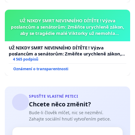
UŽ NIKDY SMRT NEVINNÉHO DÍTĚTE ! Výzva
poslancům a senátorům: Změňte urychleně zákon,
aby se tragédie malé Viktorky už nemohla
opakovat!
UŽ NIKDY SMRT NEVINNÉHO DÍTĚTE ! Výzva
poslancům a senátorům: Změňte urychleně zákon,
aby se tragédie malé Viktorky už nemohla opakovat!
4 565 podpisů
Oznámení o transparentnosti
SPUSŤTE VLASTNÍ PETICI
Chcete něco změnit?
Bude-li člověk mlčet, nic se nezmění.
Zahajte sociální hnutí vytvořením petice.