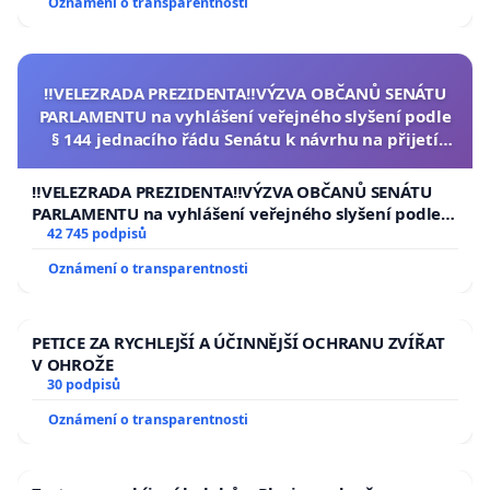
Oznámení o transparentnosti
‼️VELEZRADA PREZIDENTA‼️VÝZVA OBČANŮ SENÁTU
PARLAMENTU na vyhlášení veřejného slyšení podle
§ 144 jednacího řádu Senátu k návrhu na přijetí
usnesení k podání ústavní žaloby na prezidenta
republiky
‼️VELEZRADA PREZIDENTA‼️VÝZVA OBČANŮ SENÁTU
PARLAMENTU na vyhlášení veřejného slyšení podle §
144 jednacího řádu Senátu k návrhu na přijetí
42 745 podpisů
usnesení k podání ústavní žaloby na prezidenta
Oznámení o transparentnosti
republiky
PETICE ZA RYCHLEJŠÍ A ÚČINNĚJŠÍ OCHRANU ZVÍŘAT
V OHROŽE
30 podpisů
Oznámení o transparentnosti