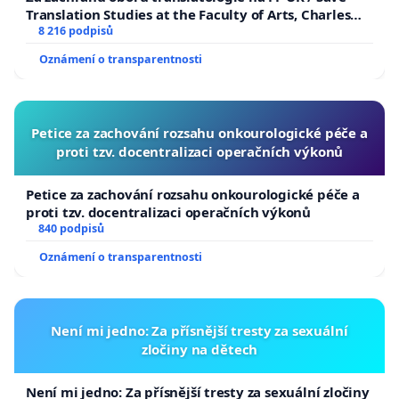
Translation Studies at the Faculty of Arts, Charles
University
8 216 podpisů
Oznámení o transparentnosti
Petice za zachování rozsahu onkourologické péče a
proti tzv. docentralizaci operačních výkonů
Petice za zachování rozsahu onkourologické péče a
proti tzv. docentralizaci operačních výkonů
840 podpisů
Oznámení o transparentnosti
Není mi jedno: Za přísnější tresty za sexuální
zločiny na dětech
Není mi jedno: Za přísnější tresty za sexuální zločiny