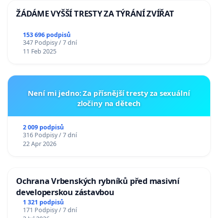
ŽÁDÁME VYŠŠÍ TRESTY ZA TÝRÁNÍ ZVÍŘAT
153 696 podpisů
347 Podpisy / 7 dní
11 Feb 2025
Není mi jedno: Za přísnější tresty za sexuální
zločiny na dětech
2 009 podpisů
316 Podpisy / 7 dní
22 Apr 2026
Ochrana Vrbenských rybníků před masivní
developerskou zástavbou
1 321 podpisů
171 Podpisy / 7 dní