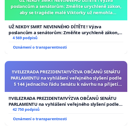
UŽ NIKDY SMRT NEVINNÉHO DÍTĚTE ! Výzva
poslancům a senátorům: Změňte urychleně zákon,
aby se tragédie malé Viktorky už nemohla
opakovat!
UŽ NIKDY SMRT NEVINNÉHO DÍTĚTE ! Výzva
poslancům a senátorům: Změňte urychleně zákon,
aby se tragédie malé Viktorky už nemohla opakovat!
4 569 podpisů
Oznámení o transparentnosti
‼️VELEZRADA PREZIDENTA‼️VÝZVA OBČANŮ SENÁTU
PARLAMENTU na vyhlášení veřejného slyšení podle
§ 144 jednacího řádu Senátu k návrhu na přijetí
usnesení k podání ústavní žaloby na prezidenta
republiky
‼️VELEZRADA PREZIDENTA‼️VÝZVA OBČANŮ SENÁTU
PARLAMENTU na vyhlášení veřejného slyšení podle §
144 jednacího řádu Senátu k návrhu na přijetí
42 750 podpisů
usnesení k podání ústavní žaloby na prezidenta
Oznámení o transparentnosti
republiky