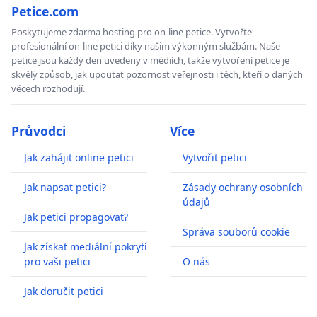
Petice.com
Poskytujeme zdarma hosting pro on-line petice. Vytvořte
profesionální on-line petici díky našim výkonným službám. Naše
petice jsou každý den uvedeny v médiích, takže vytvoření petice je
skvělý způsob, jak upoutat pozornost veřejnosti i těch, kteří o daných
věcech rozhodují.
Průvodci
Více
Jak zahájit online petici
Vytvořit petici
Jak napsat petici?
Zásady ochrany osobních
údajů
Jak petici propagovat?
Správa souborů cookie
Jak získat mediální pokrytí
pro vaši petici
O nás
Jak doručit petici