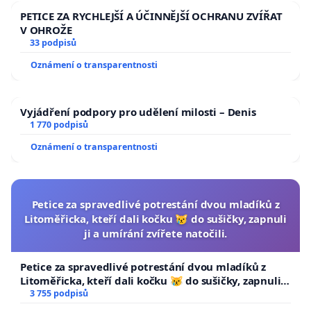
PETICE ZA RYCHLEJŠÍ A ÚČINNĚJŠÍ OCHRANU ZVÍŘAT
V OHROŽE
33 podpisů
Oznámení o transparentnosti
Vyjádření podpory pro udělení milosti – Denis
1 770 podpisů
Oznámení o transparentnosti
Petice za spravedlivé potrestání dvou mladíků z
Litoměřicka, kteří dali kočku 😿 do sušičky, zapnuli
ji a umírání zvířete natočili.
Petice za spravedlivé potrestání dvou mladíků z
Litoměřicka, kteří dali kočku 😿 do sušičky, zapnuli ji
a umírání zvířete natočili.
3 755 podpisů