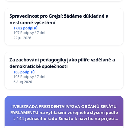
Spravedlnost pro Grejsí: žádáme důkladné a
nestranné vyšetření
1 682 podpisů
107 Podpisy / 7 dní
22 Jul 2026
Za zachování pedagogiky jako pilíře vzdělané a
demokratické společnosti
105 podpisů
105 Podpisy / 7 dní
6 Aug 2026
‼️VELEZRADA PREZIDENTA‼️VÝZVA OBČANŮ SENÁTU
PARLAMENTU na vyhlášení veřejného slyšení podle
§ 144 jednacího řádu Senátu k návrhu na přijetí
usnesení k podání ústavní žaloby na prezidenta