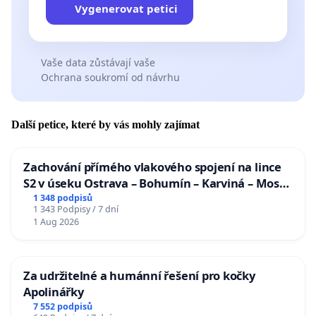
Vygenerovat petici
Vaše data zůstávají vaše
Ochrana soukromí od návrhu
Další petice, které by vás mohly zajímat
Zachování přímého vlakového spojení na lince
S2 v úseku Ostrava – Bohumín – Karviná – Mosty
u Jablunkova
1 348 podpisů
1 343 Podpisy / 7 dní
1 Aug 2026
Za udržitelné a humánní řešení pro kočky
Apolinářky
7 552 podpisů