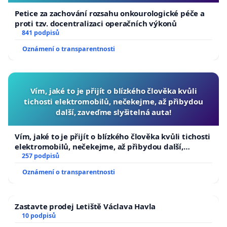
Petice za zachování rozsahu onkourologické péče a
proti tzv. docentralizaci operačních výkonů
841 podpisů
Oznámení o transparentnosti
Vím, jaké to je přijít o blízkého člověka kvůli
tichosti elektromobilů, nečekejme, až přibydou
další, zaveďme slyšitelná auta!
Vím, jaké to je přijít o blízkého člověka kvůli tichosti
elektromobilů, nečekejme, až přibydou další,
zaveďme slyšitelná auta!
257 podpisů
Oznámení o transparentnosti
Zastavte prodej Letiště Václava Havla
10 podpisů