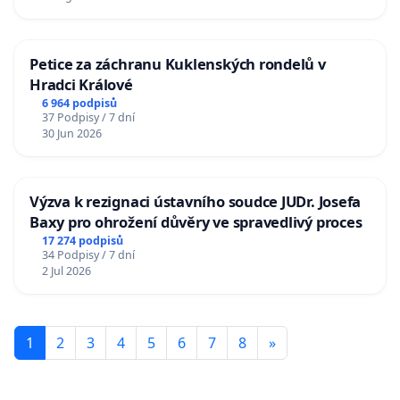
Petice za záchranu Kuklenských rondelů v
Hradci Králové
6 964 podpisů
37 Podpisy / 7 dní
30 Jun 2026
Výzva k rezignaci ústavního soudce JUDr. Josefa
Baxy pro ohrožení důvěry ve spravedlivý proces
17 274 podpisů
34 Podpisy / 7 dní
2 Jul 2026
1
2
3
4
5
6
7
8
»