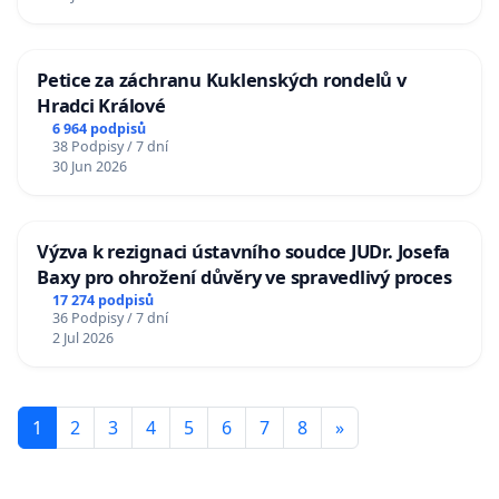
Petice za záchranu Kuklenských rondelů v
Hradci Králové
6 964 podpisů
38 Podpisy / 7 dní
30 Jun 2026
Výzva k rezignaci ústavního soudce JUDr. Josefa
Baxy pro ohrožení důvěry ve spravedlivý proces
17 274 podpisů
36 Podpisy / 7 dní
2 Jul 2026
1
2
3
4
5
6
7
8
»