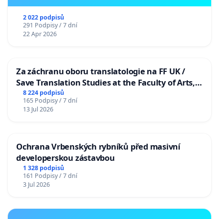
2 022 podpisů
291 Podpisy / 7 dní
22 Apr 2026
Za záchranu oboru translatologie na FF UK /
Save Translation Studies at the Faculty of Arts,
Charles University
8 224 podpisů
165 Podpisy / 7 dní
13 Jul 2026
Ochrana Vrbenských rybníků před masivní
developerskou zástavbou
1 328 podpisů
161 Podpisy / 7 dní
3 Jul 2026