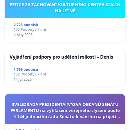
PETICE ZA ZACHOVÁNÍ KULTURNÍHO CENTRA STALIN
NA LETNÉ
2 723 podpisů
155 Podpisy / 7 dní
4 May 2026
Vyjádření podpory pro udělení milosti – Denis
1 766 podpisů
132 Podpisy / 7 dní
14 Jul 2026
‼️VELEZRADA PREZIDENTA‼️VÝZVA OBČANŮ SENÁTU
PARLAMENTU na vyhlášení veřejného slyšení podle
§ 144 jednacího řádu Senátu k návrhu na přijetí
usnesení k podání ústavní žaloby na prezidenta
republiky