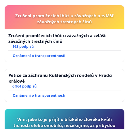
Zrušení promlčecích lhůt u závažných a zvlášť
závažných trestných činů
Zrušení promlčecích lhůt u závažných a zvlášť
závažných trestných činů
163 podpisů
Oznámení o transparentnosti
Petice za záchranu Kuklenských rondelů v Hradci
Králové
6 964 podpisů
Oznámení o transparentnosti
Vím, jaké to je přijít o blízkého člověka kvůli
tichosti elektromobilů, nečekejme, až přibydou