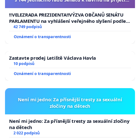
usnesení k podání ústavní žaloby na prezidenta
republiky
‼️VELEZRADA PREZIDENTA‼️VÝZVA OBČANŮ SENÁTU
PARLAMENTU na vyhlášení veřejného slyšení podle §
144 jednacího řádu Senátu k návrhu na přijetí
42 749 podpisů
usnesení k podání ústavní žaloby na prezidenta
Oznámení o transparentnosti
republiky
Zastavte prodej Letiště Václava Havla
10 podpisů
Oznámení o transparentnosti
Není mi jedno: Za přísnější tresty za sexuální
zločiny na dětech
Není mi jedno: Za přísnější tresty za sexuální zločiny
na dětech
2 022 podpisů