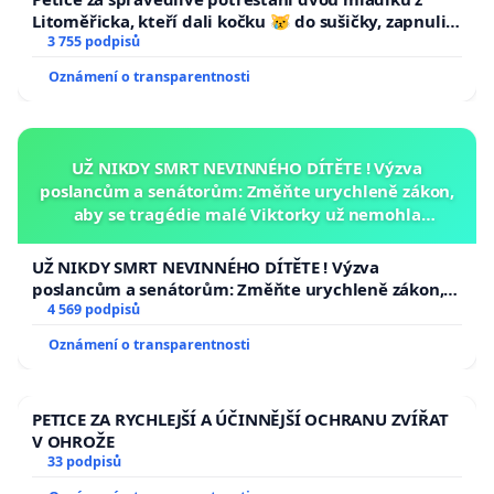
Litoměřicka, kteří dali kočku 😿 do sušičky, zapnuli ji
a umírání zvířete natočili.
3 755 podpisů
Oznámení o transparentnosti
UŽ NIKDY SMRT NEVINNÉHO DÍTĚTE ! Výzva
poslancům a senátorům: Změňte urychleně zákon,
aby se tragédie malé Viktorky už nemohla
opakovat!
UŽ NIKDY SMRT NEVINNÉHO DÍTĚTE ! Výzva
poslancům a senátorům: Změňte urychleně zákon,
aby se tragédie malé Viktorky už nemohla opakovat!
4 569 podpisů
Oznámení o transparentnosti
PETICE ZA RYCHLEJŠÍ A ÚČINNĚJŠÍ OCHRANU ZVÍŘAT
V OHROŽE
33 podpisů