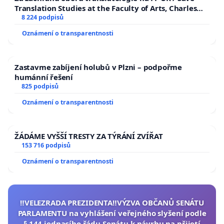
Translation Studies at the Faculty of Arts, Charles
University
8 224 podpisů
Oznámení o transparentnosti
Zastavme zabíjení holubů v Plzni – podpořme
humánní řešení
825 podpisů
Oznámení o transparentnosti
ŽÁDÁME VYŠŠÍ TRESTY ZA TÝRÁNÍ ZVÍŘAT
153 716 podpisů
Oznámení o transparentnosti
‼️VELEZRADA PREZIDENTA‼️VÝZVA OBČANŮ SENÁTU
PARLAMENTU na vyhlášení veřejného slyšení podle
§ 144 jednacího řádu Senátu k návrhu na přijetí