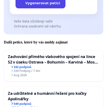
Vygenerovat petici
Vaše data zůstávají vaše
Ochrana soukromí od návrhu
Další petice, které by vás mohly zajímat
Zachování přímého vlakového spojení na lince
S2 v úseku Ostrava – Bohumín – Karviná – Mosty
u Jablunkova
1 342 podpisů
1 339 Podpisy / 7 dní
1 Aug 2026
Za udržitelné a humánní řešení pro kočky
Apolinářky
7 549 podpisů