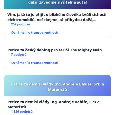
další, zaveďme slyšitelná auta!
Vím, jaké to je přijít o blízkého člověka kvůli tichosti
elektromobilů, nečekejme, až přibydou další,
zaveďme slyšitelná auta!
257 podpisů
Oznámení o transparentnosti
Petice za český dabing pro seriál The Mighty Nein
7 podpisů
Oznámení o transparentnosti
Petice za demisi vlády Ing. Andreje Babiše, SPD a
Motoristů
Petice za demisi vlády Ing. Andreje Babiše, SPD a
Motoristů
1 826 podpisů