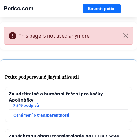
Petice.com
Spustit petici
This page is not used anymore
Petice podporované jinými uživateli
Za udržitelné a humánní řešení pro kočky
Apolinářky
7 549 podpisů
Oznámení o transparentnosti
Za záchranu oboru translatologie na FF UK / Save