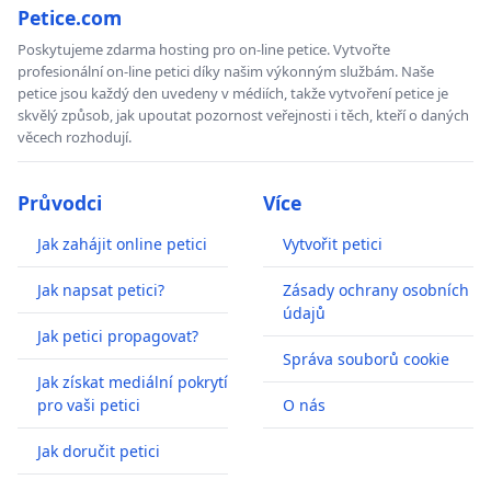
Petice.com
Poskytujeme zdarma hosting pro on-line petice. Vytvořte
profesionální on-line petici díky našim výkonným službám. Naše
petice jsou každý den uvedeny v médiích, takže vytvoření petice je
skvělý způsob, jak upoutat pozornost veřejnosti i těch, kteří o daných
věcech rozhodují.
Průvodci
Více
Jak zahájit online petici
Vytvořit petici
Jak napsat petici?
Zásady ochrany osobních
údajů
Jak petici propagovat?
Správa souborů cookie
Jak získat mediální pokrytí
pro vaši petici
O nás
Jak doručit petici