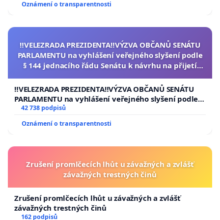
Oznámení o transparentnosti
‼️VELEZRADA PREZIDENTA‼️VÝZVA OBČANŮ SENÁTU
PARLAMENTU na vyhlášení veřejného slyšení podle
§ 144 jednacího řádu Senátu k návrhu na přijetí
usnesení k podání ústavní žaloby na prezidenta
republiky
‼️VELEZRADA PREZIDENTA‼️VÝZVA OBČANŮ SENÁTU
PARLAMENTU na vyhlášení veřejného slyšení podle §
144 jednacího řádu Senátu k návrhu na přijetí
42 738 podpisů
usnesení k podání ústavní žaloby na prezidenta
Oznámení o transparentnosti
republiky
Zrušení promlčecích lhůt u závažných a zvlášť
závažných trestných činů
Zrušení promlčecích lhůt u závažných a zvlášť
závažných trestných činů
162 podpisů