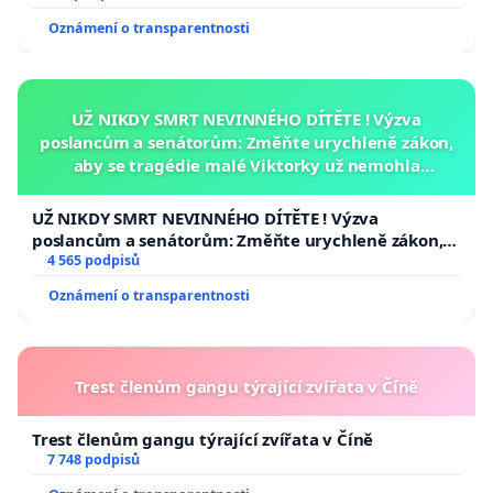
Oznámení o transparentnosti
UŽ NIKDY SMRT NEVINNÉHO DÍTĚTE ! Výzva
poslancům a senátorům: Změňte urychleně zákon,
aby se tragédie malé Viktorky už nemohla
opakovat!
UŽ NIKDY SMRT NEVINNÉHO DÍTĚTE ! Výzva
poslancům a senátorům: Změňte urychleně zákon,
aby se tragédie malé Viktorky už nemohla opakovat!
4 565 podpisů
Oznámení o transparentnosti
Trest členům gangu týrající zvířata v Číně
Trest členům gangu týrající zvířata v Číně
7 748 podpisů