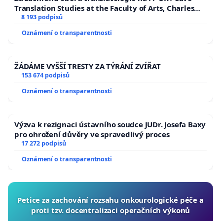
Translation Studies at the Faculty of Arts, Charles
University
8 193 podpisů
Oznámení o transparentnosti
ŽÁDÁME VYŠŠÍ TRESTY ZA TÝRÁNÍ ZVÍŘAT
153 674 podpisů
Oznámení o transparentnosti
Výzva k rezignaci ústavního soudce JUDr. Josefa Baxy
pro ohrožení důvěry ve spravedlivý proces
17 272 podpisů
Oznámení o transparentnosti
Petice za zachování rozsahu onkourologické péče a
proti tzv. docentralizaci operačních výkonů