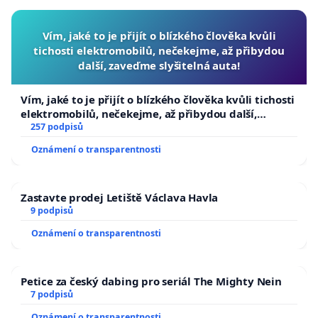
Vím, jaké to je přijít o blízkého člověka kvůli
tichosti elektromobilů, nečekejme, až přibydou
další, zaveďme slyšitelná auta!
Vím, jaké to je přijít o blízkého člověka kvůli tichosti
elektromobilů, nečekejme, až přibydou další,
zaveďme slyšitelná auta!
257 podpisů
Oznámení o transparentnosti
Zastavte prodej Letiště Václava Havla
9 podpisů
Oznámení o transparentnosti
Petice za český dabing pro seriál The Mighty Nein
7 podpisů
Oznámení o transparentnosti