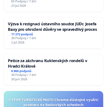
65 Podpisy / 7 dní
23 Jul 2026
Výzva k rezignaci ústavního soudce JUDr. Josefa
Baxy pro ohrožení důvěry ve spravedlivý proces
17 272 podpisů
39 Podpisy / 7 dní
2 Jul 2026
Petice za záchranu Kuklenských rondelů v
Hradci Králové
6 960 podpisů
39 Podpisy / 7 dní
30 Jun 2026
‼️ STOP TURISTICKÉ PASTI! Chceme důstojné využití
prostoru na Radnických schodech