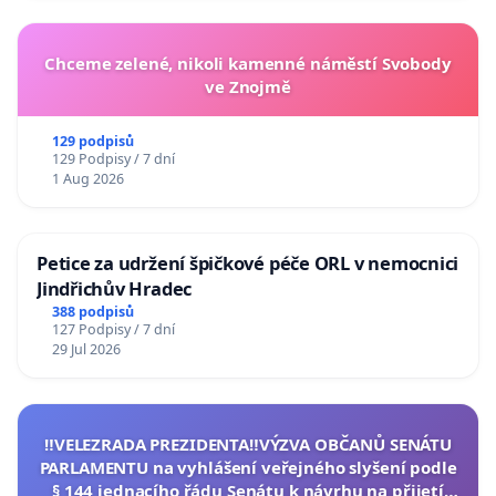
Chceme zelené, nikoli kamenné náměstí Svobody
ve Znojmě
129 podpisů
129 Podpisy / 7 dní
1 Aug 2026
Petice za udržení špičkové péče ORL v nemocnici
Jindřichův Hradec
388 podpisů
127 Podpisy / 7 dní
29 Jul 2026
‼️VELEZRADA PREZIDENTA‼️VÝZVA OBČANŮ SENÁTU
PARLAMENTU na vyhlášení veřejného slyšení podle
§ 144 jednacího řádu Senátu k návrhu na přijetí