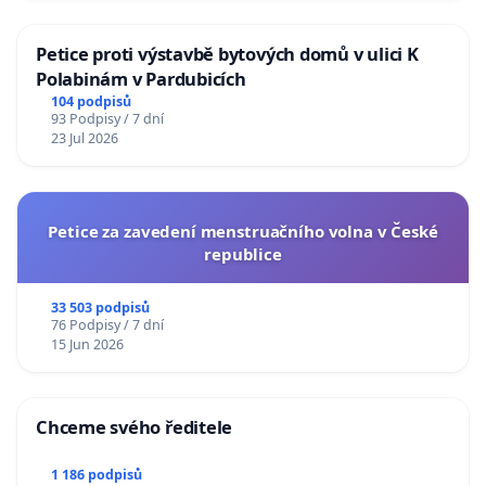
Petice proti výstavbě bytových domů v ulici K
Polabinám v Pardubicích
104 podpisů
93 Podpisy / 7 dní
23 Jul 2026
Petice za zavedení menstruačního volna v České
republice
33 503 podpisů
76 Podpisy / 7 dní
15 Jun 2026
Chceme svého ředitele
1 186 podpisů