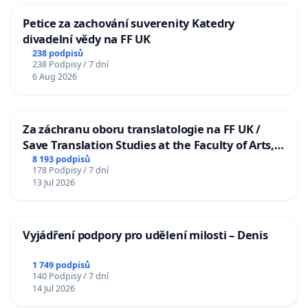
Petice za zachování suverenity Katedry
divadelní vědy na FF UK
238 podpisů
238 Podpisy / 7 dní
6 Aug 2026
Za záchranu oboru translatologie na FF UK /
Save Translation Studies at the Faculty of Arts,
Charles University
8 193 podpisů
178 Podpisy / 7 dní
13 Jul 2026
Vyjádření podpory pro udělení milosti – Denis
1 749 podpisů
140 Podpisy / 7 dní
14 Jul 2026