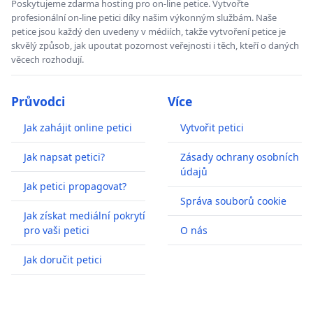
Poskytujeme zdarma hosting pro on-line petice. Vytvořte
profesionální on-line petici díky našim výkonným službám. Naše
petice jsou každý den uvedeny v médiích, takže vytvoření petice je
skvělý způsob, jak upoutat pozornost veřejnosti i těch, kteří o daných
věcech rozhodují.
Průvodci
Více
Jak zahájit online petici
Vytvořit petici
Jak napsat petici?
Zásady ochrany osobních
údajů
Jak petici propagovat?
Správa souborů cookie
Jak získat mediální pokrytí
pro vaši petici
O nás
Jak doručit petici