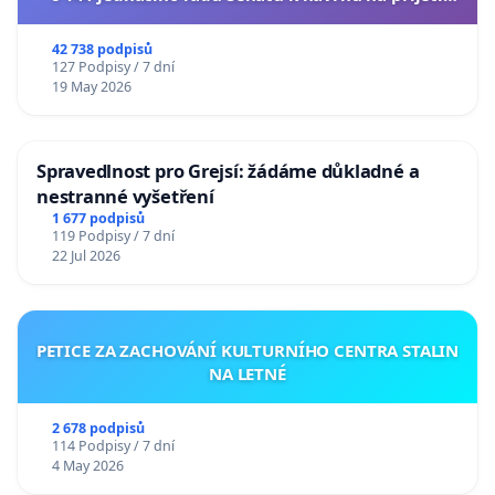
usnesení k podání ústavní žaloby na prezidenta
republiky
42 738 podpisů
127 Podpisy / 7 dní
19 May 2026
Spravedlnost pro Grejsí: žádáme důkladné a
nestranné vyšetření
1 677 podpisů
119 Podpisy / 7 dní
22 Jul 2026
PETICE ZA ZACHOVÁNÍ KULTURNÍHO CENTRA STALIN
NA LETNÉ
2 678 podpisů
114 Podpisy / 7 dní
4 May 2026