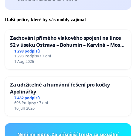
Další petice, které by vás mohly zajímat
Zachování přímého vlakového spojení na lince
S2 v úseku Ostrava – Bohumín – Karviná – Mosty
u Jablunkova
1 298 podpisů
1 298 Podpisy / 7 dní
1 Aug 2026
Za udržitelné a humánní řešení pro kočky
Apolinářky
7 482 podpisů
696 Podpisy / 7 dní
10 Jun 2026
Není mi jedno: Za přísnější tresty za sexuální