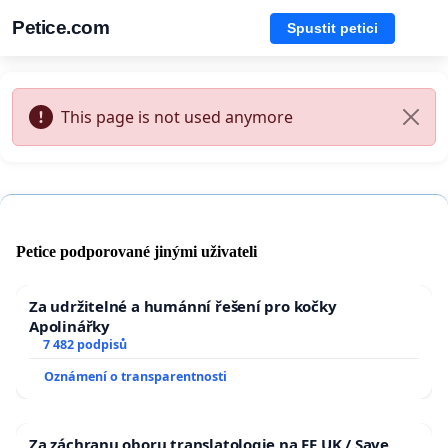
Petice.com
Spustit petici
This page is not used anymore
Petice podporované jinými uživateli
Za udržitelné a humánní řešení pro kočky
Apolinářky
7 482 podpisů
Oznámení o transparentnosti
Za záchranu oboru translatologie na FF UK / Save