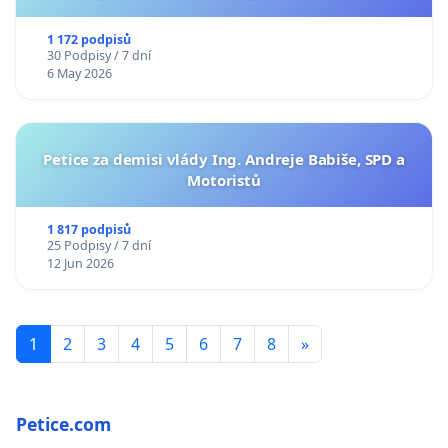
1 172 podpisů
30 Podpisy / 7 dní
6 May 2026
Petice za demisi vlády Ing. Andreje Babiše, SPD a
Motoristů
1 817 podpisů
25 Podpisy / 7 dní
12 Jun 2026
1
2
3
4
5
6
7
8
»
Petice.com