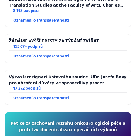
Translation Studies at the Faculty of Arts, Charles
University
8 193 podpisů
Oznámení o transparentnosti
ŽÁDÁME VYŠŠÍ TRESTY ZA TÝRÁNÍ ZVÍŘAT
153 674 podpisů
Oznámení o transparentnosti
Výzva k rezignaci ústavního soudce JUDr. Josefa Baxy
pro ohrožení důvěry ve spravedlivý proces
17 272 podpisů
Oznámení o transparentnosti
Petice za zachování rozsahu onkourologické péče a
proti tzv. docentralizaci operačních výkonů