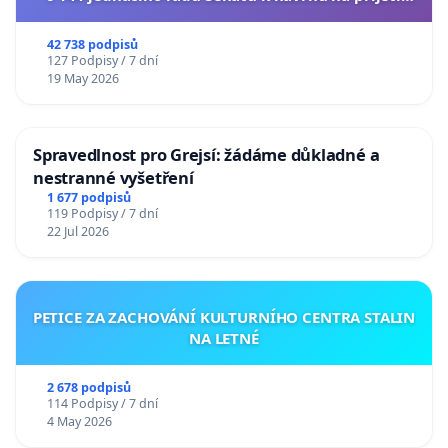
usnesení k podání ústavní žaloby na prezidenta
republiky
42 738 podpisů
127 Podpisy / 7 dní
19 May 2026
Spravedlnost pro Grejsí: žádáme důkladné a
nestranné vyšetření
1 677 podpisů
119 Podpisy / 7 dní
22 Jul 2026
PETICE ZA ZACHOVÁNÍ KULTURNÍHO CENTRA STALIN
NA LETNÉ
2 678 podpisů
114 Podpisy / 7 dní
4 May 2026