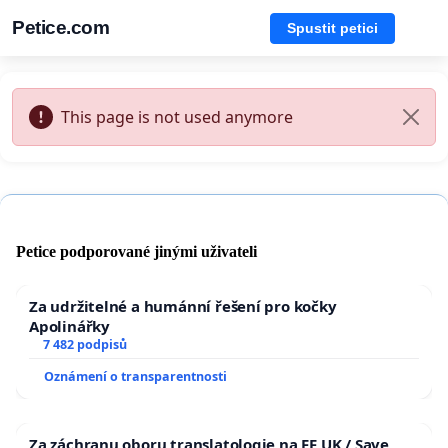
Petice.com
Spustit petici
This page is not used anymore
Petice podporované jinými uživateli
Za udržitelné a humánní řešení pro kočky
Apolinářky
7 482 podpisů
Oznámení o transparentnosti
Za záchranu oboru translatologie na FF UK / Save