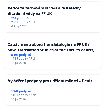
Petice za zachování suverenity Katedry
divadelní vědy na FF UK
238 podpisů
238 Podpisy / 7 dní
6 Aug 2026
Za záchranu oboru translatologie na FF UK /
Save Translation Studies at the Faculty of Arts,
Charles University
8 193 podpisů
178 Podpisy / 7 dní
13 Jul 2026
Vyjádření podpory pro udělení milosti – Denis
1 749 podpisů
140 Podpisy / 7 dní
14 Jul 2026