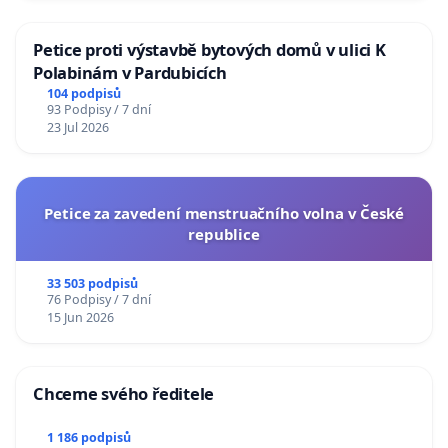
Petice proti výstavbě bytových domů v ulici K
Polabinám v Pardubicích
104 podpisů
93 Podpisy / 7 dní
23 Jul 2026
Petice za zavedení menstruačního volna v České
republice
33 503 podpisů
76 Podpisy / 7 dní
15 Jun 2026
Chceme svého ředitele
1 186 podpisů