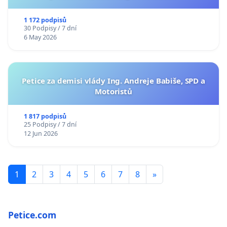
1 172 podpisů
30 Podpisy / 7 dní
6 May 2026
Petice za demisi vlády Ing. Andreje Babiše, SPD a
Motoristů
1 817 podpisů
25 Podpisy / 7 dní
12 Jun 2026
1
2
3
4
5
6
7
8
»
Petice.com