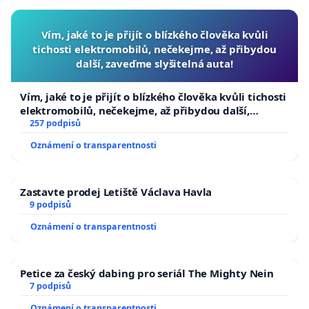
Vím, jaké to je přijít o blízkého člověka kvůli
tichosti elektromobilů, nečekejme, až přibydou
další, zaveďme slyšitelná auta!
Vím, jaké to je přijít o blízkého člověka kvůli tichosti
elektromobilů, nečekejme, až přibydou další,
zaveďme slyšitelná auta!
257 podpisů
Oznámení o transparentnosti
Zastavte prodej Letiště Václava Havla
9 podpisů
Oznámení o transparentnosti
Petice za český dabing pro seriál The Mighty Nein
7 podpisů
Oznámení o transparentnosti