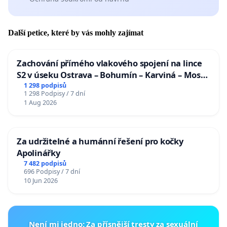
Další petice, které by vás mohly zajímat
Zachování přímého vlakového spojení na lince
S2 v úseku Ostrava – Bohumín – Karviná – Mosty
u Jablunkova
1 298 podpisů
1 298 Podpisy / 7 dní
1 Aug 2026
Za udržitelné a humánní řešení pro kočky
Apolinářky
7 482 podpisů
696 Podpisy / 7 dní
10 Jun 2026
Není mi jedno: Za přísnější tresty za sexuální