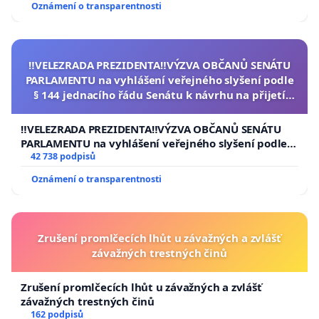
Oznámení o transparentnosti
‼️VELEZRADA PREZIDENTA‼️VÝZVA OBČANŮ SENÁTU
PARLAMENTU na vyhlášení veřejného slyšení podle
§ 144 jednacího řádu Senátu k návrhu na přijetí
usnesení k podání ústavní žaloby na prezidenta
republiky
‼️VELEZRADA PREZIDENTA‼️VÝZVA OBČANŮ SENÁTU
PARLAMENTU na vyhlášení veřejného slyšení podle §
144 jednacího řádu Senátu k návrhu na přijetí
42 738 podpisů
usnesení k podání ústavní žaloby na prezidenta
Oznámení o transparentnosti
republiky
Zrušení promlčecích lhůt u závažných a zvlášť
závažných trestných činů
Zrušení promlčecích lhůt u závažných a zvlášť
závažných trestných činů
162 podpisů