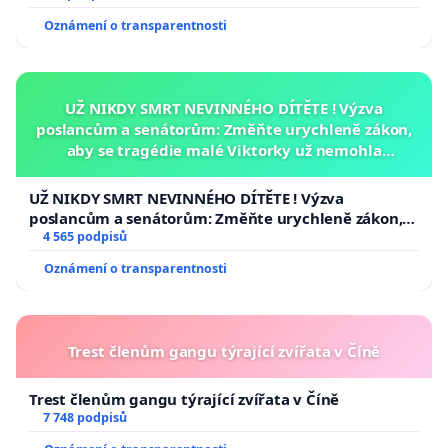
Oznámení o transparentnosti
UŽ NIKDY SMRT NEVINNÉHO DÍTĚTE ! Výzva
poslancům a senátorům: Změňte urychleně zákon,
aby se tragédie malé Viktorky už nemohla
opakovat!
UŽ NIKDY SMRT NEVINNÉHO DÍTĚTE ! Výzva
poslancům a senátorům: Změňte urychleně zákon,
aby se tragédie malé Viktorky už nemohla opakovat!
4 565 podpisů
Oznámení o transparentnosti
Trest členům gangu týrající zvířata v Číně
Trest členům gangu týrající zvířata v Číně
7 748 podpisů