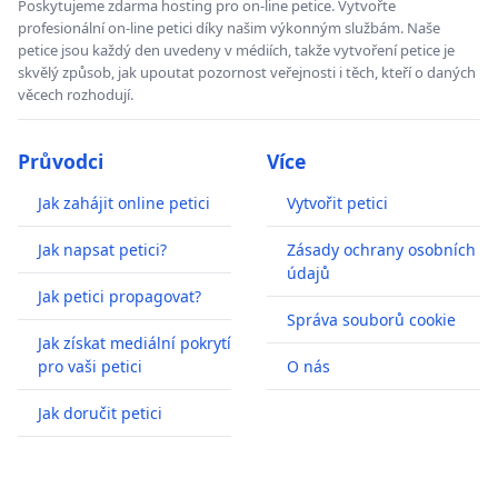
Poskytujeme zdarma hosting pro on-line petice. Vytvořte
profesionální on-line petici díky našim výkonným službám. Naše
petice jsou každý den uvedeny v médiích, takže vytvoření petice je
skvělý způsob, jak upoutat pozornost veřejnosti i těch, kteří o daných
věcech rozhodují.
Průvodci
Více
Jak zahájit online petici
Vytvořit petici
Jak napsat petici?
Zásady ochrany osobních
údajů
Jak petici propagovat?
Správa souborů cookie
Jak získat mediální pokrytí
pro vaši petici
O nás
Jak doručit petici