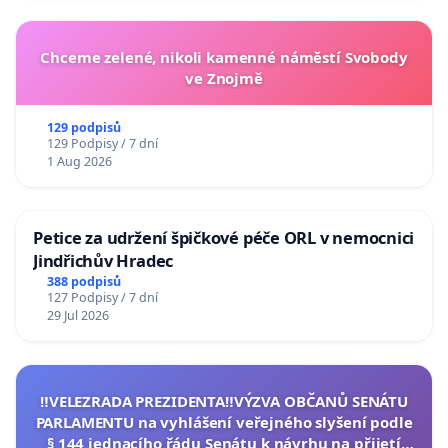
Chceme zelené, nikoli kamenné náměstí Svobody
ve Znojmě
129 podpisů
129 Podpisy / 7 dní
1 Aug 2026
Petice za udržení špičkové péče ORL v nemocnici
Jindřichův Hradec
388 podpisů
127 Podpisy / 7 dní
29 Jul 2026
‼️VELEZRADA PREZIDENTA‼️VÝZVA OBČANŮ SENÁTU
PARLAMENTU na vyhlášení veřejného slyšení podle
§ 144 jednacího řádu Senátu k návrhu na přijetí