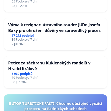
65 Podpisy / 7 dní
23 Jul 2026
Výzva k rezignaci ústavního soudce JUDr. Josefa
Baxy pro ohrožení důvěry ve spravedlivý proces
17 272 podpisů
39 Podpisy / 7 dní
2 Jul 2026
Petice za záchranu Kuklenských rondelů v
Hradci Králové
6 960 podpisů
39 Podpisy / 7 dní
30 Jun 2026
‼️ STOP TURISTICKÉ PASTI! Chceme důstojné využití
prostoru na Radnických schodech