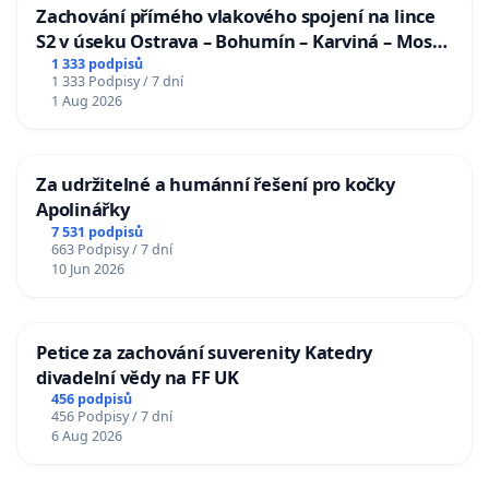
Zachování přímého vlakového spojení na lince
S2 v úseku Ostrava – Bohumín – Karviná – Mosty
u Jablunkova
1 333 podpisů
1 333 Podpisy / 7 dní
1 Aug 2026
Za udržitelné a humánní řešení pro kočky
Apolinářky
7 531 podpisů
663 Podpisy / 7 dní
10 Jun 2026
Petice za zachování suverenity Katedry
divadelní vědy na FF UK
456 podpisů
456 Podpisy / 7 dní
6 Aug 2026