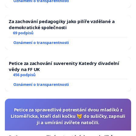
Oznámení o transparentnosti
Za zachování pedagogiky jako pilíře vzdělané a
demokratické společnosti
69 podpisů
Oznámení o transparentnosti
Petice za zachování suverenity Katedry divadelní
vědy na FF UK
456 podpisů
Oznámení o transparentnosti
Petice za spravedlivé potrestání dvou mladíků z
Litoměřicka, kteří dali kočku 😿 do sušičky, zapnuli
ji a umírání zvířete natočili.