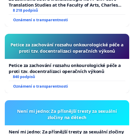
Translation Studies at the Faculty of Arts, Charles
University
8 218 podpisů
Oznámení o transparentnosti
Petice za zachování rozsahu onkourologické péče a
proti tzv. docentralizaci operačních výkonů
Petice za zachování rozsahu onkourologické péče a
proti tzv. docentralizaci operačních výkonů
840 podpisů
Oznámení o transparentnosti
Není mi jedno: Za přísnější tresty za sexuální
zločiny na dětech
Není mi jedno: Za přísnější tresty za sexuální zločiny