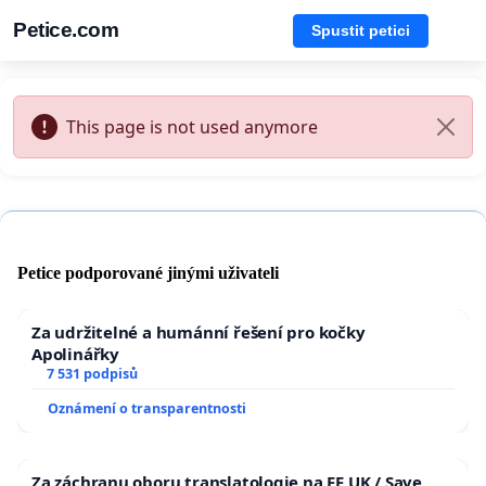
Petice.com
Spustit petici
This page is not used anymore
Petice podporované jinými uživateli
Za udržitelné a humánní řešení pro kočky
Apolinářky
7 531 podpisů
Oznámení o transparentnosti
Za záchranu oboru translatologie na FF UK / Save