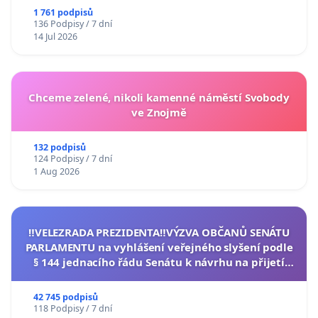
1 761 podpisů
136 Podpisy / 7 dní
14 Jul 2026
Chceme zelené, nikoli kamenné náměstí Svobody
ve Znojmě
132 podpisů
124 Podpisy / 7 dní
1 Aug 2026
‼️VELEZRADA PREZIDENTA‼️VÝZVA OBČANŮ SENÁTU
PARLAMENTU na vyhlášení veřejného slyšení podle
§ 144 jednacího řádu Senátu k návrhu na přijetí
usnesení k podání ústavní žaloby na prezidenta
republiky
42 745 podpisů
118 Podpisy / 7 dní