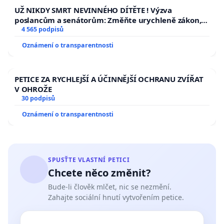
UŽ NIKDY SMRT NEVINNÉHO DÍTĚTE ! Výzva
poslancům a senátorům: Změňte urychleně zákon,
aby se tragédie malé Viktorky už nemohla opakovat!
4 565 podpisů
Oznámení o transparentnosti
PETICE ZA RYCHLEJŠÍ A ÚČINNĚJŠÍ OCHRANU ZVÍŘAT
V OHROŽE
30 podpisů
Oznámení o transparentnosti
SPUSŤTE VLASTNÍ PETICI
Chcete něco změnit?
Bude-li člověk mlčet, nic se nezmění.
Zahajte sociální hnutí vytvořením petice.