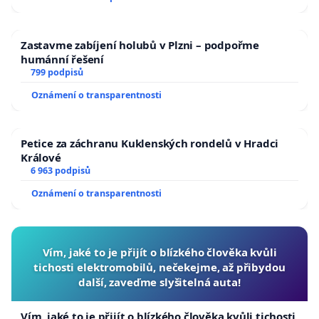
republiky
Zastavme zabíjení holubů v Plzni – podpořme
humánní řešení
799 podpisů
Oznámení o transparentnosti
Petice za záchranu Kuklenských rondelů v Hradci
Králové
6 963 podpisů
Oznámení o transparentnosti
Vím, jaké to je přijít o blízkého člověka kvůli
tichosti elektromobilů, nečekejme, až přibydou
další, zaveďme slyšitelná auta!
Vím, jaké to je přijít o blízkého člověka kvůli tichosti