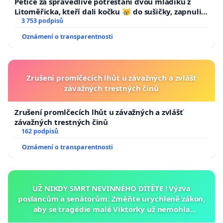
Petice za spravedlivé potrestání dvou mladíků z
Litoměřicka, kteří dali kočku 😿 do sušičky, zapnuli ji
a umírání zvířete natočili.
3 753 podpisů
Oznámení o transparentnosti
Zrušení promlčecích lhůt u závažných a zvlášť
závažných trestných činů
Zrušení promlčecích lhůt u závažných a zvlášť
závažných trestných činů
162 podpisů
Oznámení o transparentnosti
UŽ NIKDY SMRT NEVINNÉHO DÍTĚTE ! Výzva
poslancům a senátorům: Změňte urychleně zákon,
aby se tragédie malé Viktorky už nemohla
opakovat!