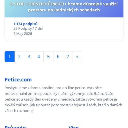
‼️ STOP TURISTICKÉ PASTI! Chceme důstojné využití
prostoru na Radnických schodech
1 174 podpisů
29 Podpisy / 7 dní
6 May 2026
1
2
3
4
5
6
7
»
Petice.com
Poskytujeme zdarma hosting pro on-line petice. Vytvořte
profesionální on-line petici díky našim výkonným službám. Naše
petice jsou každý den uvedeny v médiích, takže vytvoření petice je
skvělý způsob, jak upoutat pozornost veřejnosti i těch, kteří o daných
věcech rozhodují.
Průvodci
Více