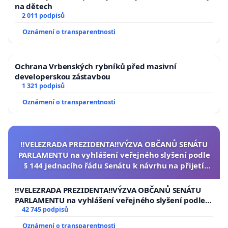
na dětech
2 011 podpisů
Oznámení o transparentnosti
Ochrana Vrbenských rybníků před masivní
developerskou zástavbou
1 321 podpisů
Oznámení o transparentnosti
‼️VELEZRADA PREZIDENTA‼️VÝZVA OBČANŮ SENÁTU
PARLAMENTU na vyhlášení veřejného slyšení podle
§ 144 jednacího řádu Senátu k návrhu na přijetí
usnesení k podání ústavní žaloby na prezidenta
republiky
‼️VELEZRADA PREZIDENTA‼️VÝZVA OBČANŮ SENÁTU
PARLAMENTU na vyhlášení veřejného slyšení podle §
144 jednacího řádu Senátu k návrhu na přijetí
42 745 podpisů
usnesení k podání ústavní žaloby na prezidenta
Oznámení o transparentnosti