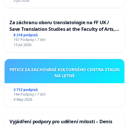
3 Jul 2026
Za záchranu oboru translatologie na FF UK /
Save Translation Studies at the Faculty of Arts,
Charles University
8 218 podpisů
167 Podpisy / 7 dní
13 Jul 2026
PETICE ZA ZACHOVÁNÍ KULTURNÍHO CENTRA STALIN
NA LETNÉ
2 712 podpisů
144 Podpisy / 7 dní
4 May 2026
Vyjádření podpory pro udělení milosti – Denis