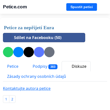
Petice.com
Spustit petici
Petice za nepřijetí Eura
Sdílet na Facebooku (50)
Petice
Podpisy
Diskuze
383
Zásady ochrany osobních údajů
Kontaktujte autora petice
1
2