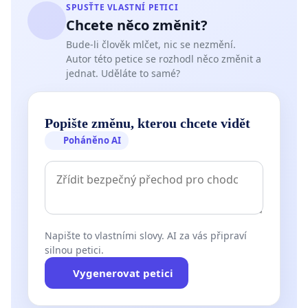
SPUSŤTE VLASTNÍ PETICI
Chcete něco změnit?
Bude-li člověk mlčet, nic se nezmění.
Autor této petice se rozhodl něco změnit a
jednat. Uděláte to samé?
Popište změnu, kterou chcete vidět
Poháněno AI
Napište to vlastními slovy. AI za vás připraví
silnou petici.
Vygenerovat petici