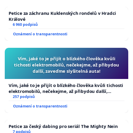
Petice za záchranu Kuklenských rondelů v Hradci
Králové
6 960 podpisů
Oznámení o transparentnosti
Vím, jaké to je přijít o blízkého člověka kvůli
tichosti elektromobilů, nečekejme, až přibydou
další, zaveďme slyšitelná auta!
Vím, jaké to je přijít o blízkého člověka kvůli tichosti
elektromobilů, nečekejme, až přibydou další,
zaveďme slyšitelná auta!
257 podpisů
Oznámení o transparentnosti
Petice za český dabing pro seriál The Mighty Nein
7 podpisů