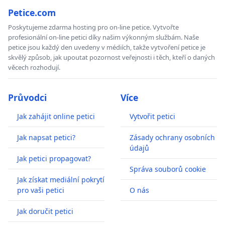
Petice.com
Poskytujeme zdarma hosting pro on-line petice. Vytvořte
profesionální on-line petici díky našim výkonným službám. Naše
petice jsou každý den uvedeny v médiích, takže vytvoření petice je
skvělý způsob, jak upoutat pozornost veřejnosti i těch, kteří o daných
věcech rozhodují.
Průvodci
Více
Jak zahájit online petici
Vytvořit petici
Jak napsat petici?
Zásady ochrany osobních
údajů
Jak petici propagovat?
Správa souborů cookie
Jak získat mediální pokrytí
pro vaši petici
O nás
Jak doručit petici