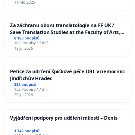
11 Feb 2025
Za záchranu oboru translatologie na FF UK /
Save Translation Studies at the Faculty of Arts,
Charles University
8 183 podpisů
189 Podpisy / 7 dní
13 Jul 2026
Petice za udržení špičkové péče ORL v nemocnici
Jindřichův Hradec
385 podpisů
152 Podpisy / 7 dní
29 Jul 2026
Vyjádření podpory pro udělení milosti – Denis
1 742 podpisů