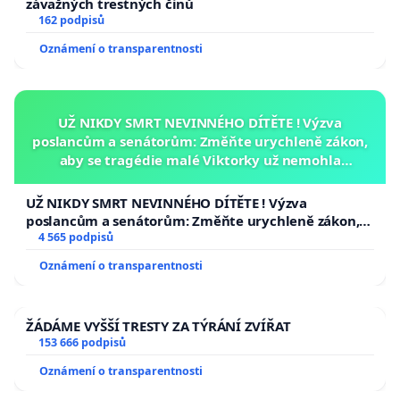
závažných trestných činů
162 podpisů
Oznámení o transparentnosti
UŽ NIKDY SMRT NEVINNÉHO DÍTĚTE ! Výzva
poslancům a senátorům: Změňte urychleně zákon,
aby se tragédie malé Viktorky už nemohla
opakovat!
UŽ NIKDY SMRT NEVINNÉHO DÍTĚTE ! Výzva
poslancům a senátorům: Změňte urychleně zákon,
aby se tragédie malé Viktorky už nemohla opakovat!
4 565 podpisů
Oznámení o transparentnosti
ŽÁDÁME VYŠŠÍ TRESTY ZA TÝRÁNÍ ZVÍŘAT
153 666 podpisů
Oznámení o transparentnosti