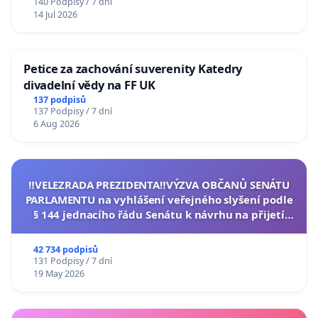
140 Podpisy / 7 dní
14 Jul 2026
Petice za zachování suverenity Katedry
divadelní vědy na FF UK
137 podpisů
137 Podpisy / 7 dní
6 Aug 2026
‼️VELEZRADA PREZIDENTA‼️VÝZVA OBČANŮ SENÁTU
PARLAMENTU na vyhlášení veřejného slyšení podle
§ 144 jednacího řádu Senátu k návrhu na přijetí
usnesení k podání ústavní žaloby na prezidenta
republiky
42 734 podpisů
131 Podpisy / 7 dní
19 May 2026