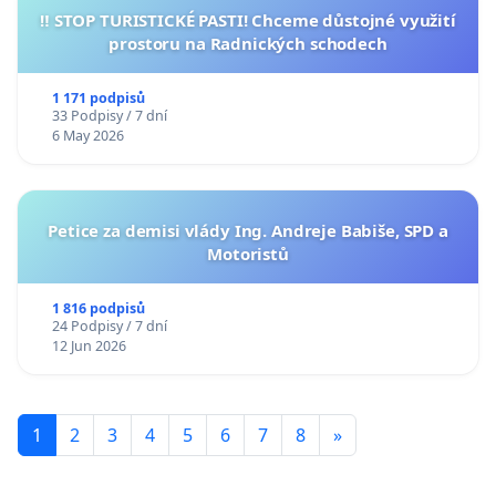
‼️ STOP TURISTICKÉ PASTI! Chceme důstojné využití
prostoru na Radnických schodech
1 171 podpisů
33 Podpisy / 7 dní
6 May 2026
Petice za demisi vlády Ing. Andreje Babiše, SPD a
Motoristů
1 816 podpisů
24 Podpisy / 7 dní
12 Jun 2026
1
2
3
4
5
6
7
8
»