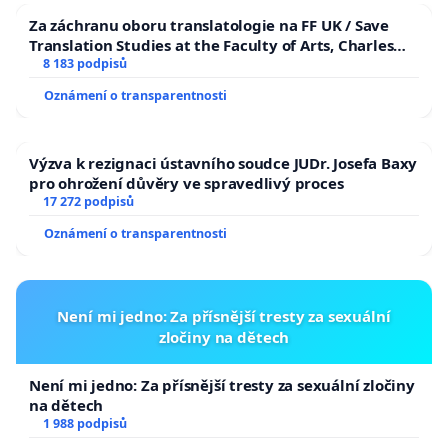
Za záchranu oboru translatologie na FF UK / Save
Translation Studies at the Faculty of Arts, Charles
University
8 183 podpisů
Oznámení o transparentnosti
Výzva k rezignaci ústavního soudce JUDr. Josefa Baxy
pro ohrožení důvěry ve spravedlivý proces
17 272 podpisů
Oznámení o transparentnosti
Není mi jedno: Za přísnější tresty za sexuální
zločiny na dětech
Není mi jedno: Za přísnější tresty za sexuální zločiny
na dětech
1 988 podpisů