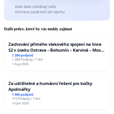
Vaše data zůstávají vaše
Ochrana soukromí od návrhu
Další petice, které by vás mohly zajímat
Zachování přímého vlakového spojení na lince
S2 v úseku Ostrava – Bohumín – Karviná – Mosty
u Jablunkova
1 284 podpisů
1 284 Podpisy / 7 dní
1 Aug 2026
Za udržitelné a humánní řešení pro kočky
Apolinářky
7 460 podpisů
715 Podpisy / 7 dní
10 Jun 2026