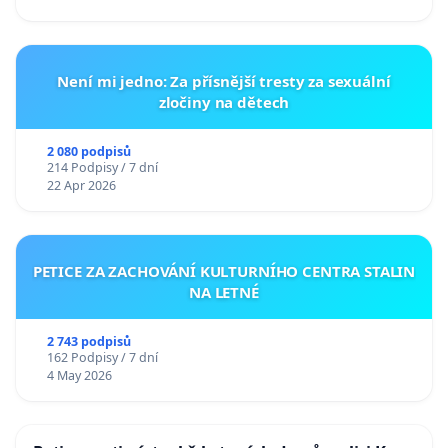
Není mi jedno: Za přísnější tresty za sexuální
zločiny na dětech
2 080 podpisů
214 Podpisy / 7 dní
22 Apr 2026
PETICE ZA ZACHOVÁNÍ KULTURNÍHO CENTRA STALIN
NA LETNÉ
2 743 podpisů
162 Podpisy / 7 dní
4 May 2026