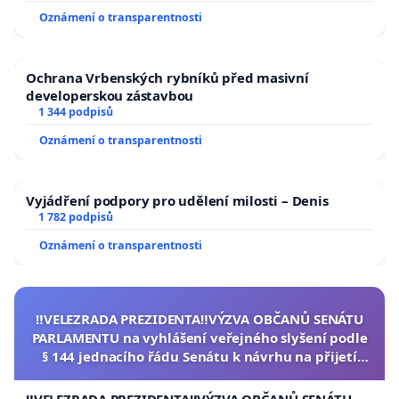
Oznámení o transparentnosti
Ochrana Vrbenských rybníků před masivní
developerskou zástavbou
1 344 podpisů
Oznámení o transparentnosti
Vyjádření podpory pro udělení milosti – Denis
1 782 podpisů
Oznámení o transparentnosti
‼️VELEZRADA PREZIDENTA‼️VÝZVA OBČANŮ SENÁTU
PARLAMENTU na vyhlášení veřejného slyšení podle
§ 144 jednacího řádu Senátu k návrhu na přijetí
usnesení k podání ústavní žaloby na prezidenta
republiky
‼️VELEZRADA PREZIDENTA‼️VÝZVA OBČANŮ SENÁTU