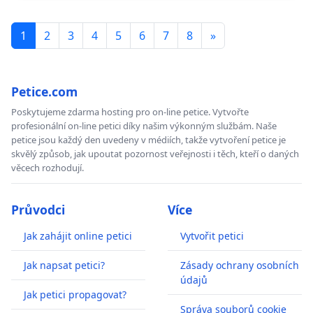
1
2
3
4
5
6
7
8
»
Petice.com
Poskytujeme zdarma hosting pro on-line petice. Vytvořte
profesionální on-line petici díky našim výkonným službám. Naše
petice jsou každý den uvedeny v médiích, takže vytvoření petice je
skvělý způsob, jak upoutat pozornost veřejnosti i těch, kteří o daných
věcech rozhodují.
Průvodci
Více
Jak zahájit online petici
Vytvořit petici
Jak napsat petici?
Zásady ochrany osobních
údajů
Jak petici propagovat?
Správa souborů cookie