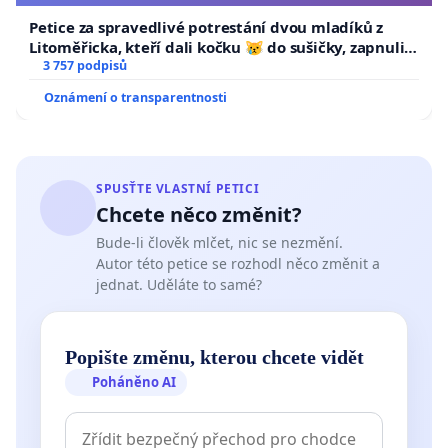
Petice za spravedlivé potrestání dvou mladíků z
Litoměřicka, kteří dali kočku 😿 do sušičky, zapnuli ji
a umírání zvířete natočili.
3 757 podpisů
Oznámení o transparentnosti
SPUSŤTE VLASTNÍ PETICI
Chcete něco změnit?
Bude-li člověk mlčet, nic se nezmění.
Autor této petice se rozhodl něco změnit a
jednat. Uděláte to samé?
Popište změnu, kterou chcete vidět
Poháněno AI