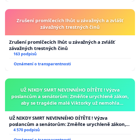
Zrušení promlčecích lhůt u závažných a zvlášť
závažných trestných činů
Zrušení promlčecích lhůt u závažných a zvlášť
závažných trestných činů
163 podpisů
Oznámení o transparentnosti
UŽ NIKDY SMRT NEVINNÉHO DÍTĚTE ! Výzva
poslancům a senátorům: Změňte urychleně zákon,
aby se tragédie malé Viktorky už nemohla
opakovat!
UŽ NIKDY SMRT NEVINNÉHO DÍTĚTE ! Výzva
poslancům a senátorům: Změňte urychleně zákon,
aby se tragédie malé Viktorky už nemohla opakovat!
4 570 podpisů
Oznámení o transparentnosti