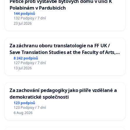
Petice proti výstavbě bytových domů v ulici K
Polabinám v Pardubicích
144 podpisů
132 Podpisy / 7 dní
23 Jul 2026
Za záchranu oboru translatologie na FF UK /
Save Translation Studies at the Faculty of Arts,
Charles University
8 242 podpisů
127 Podpisy / 7 dní
13 Jul 2026
Za zachování pedagogiky jako pilíře vzdělané a
demokratické společnosti
123 podpisů
123 Podpisy / 7 dní
6 Aug 2026