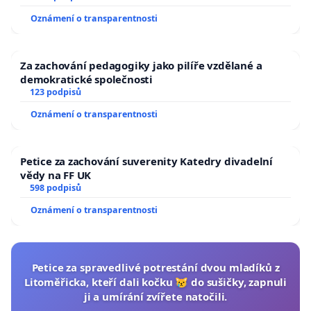
Oznámení o transparentnosti
Za zachování pedagogiky jako pilíře vzdělané a
demokratické společnosti
123 podpisů
Oznámení o transparentnosti
Petice za zachování suverenity Katedry divadelní
vědy na FF UK
598 podpisů
Oznámení o transparentnosti
Petice za spravedlivé potrestání dvou mladíků z
Litoměřicka, kteří dali kočku 😿 do sušičky, zapnuli
ji a umírání zvířete natočili.