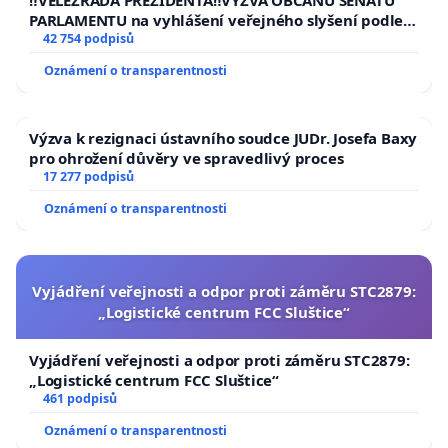
PARLAMENTU na vyhlášení veřejného slyšení podle §
144 jednacího řádu Senátu k návrhu na přijetí
42 754 podpisů
usnesení k podání ústavní žaloby na prezidenta
Oznámení o transparentnosti
republiky
Výzva k rezignaci ústavního soudce JUDr. Josefa Baxy
pro ohrožení důvěry ve spravedlivý proces
17 277 podpisů
Oznámení o transparentnosti
Vyjádření veřejnosti a odpor proti záměru STC2879:
„Logistické centrum FCC Sluštice“
Vyjádření veřejnosti a odpor proti záměru STC2879:
„Logistické centrum FCC Sluštice“
461 podpisů
Oznámení o transparentnosti