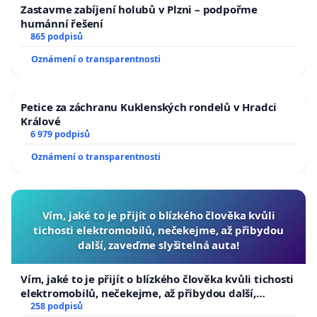
Zastavme zabíjení holubů v Plzni – podpořme
humánní řešení
865 podpisů
Oznámení o transparentnosti
Petice za záchranu Kuklenských rondelů v Hradci
Králové
6 979 podpisů
Oznámení o transparentnosti
Vím, jaké to je přijít o blízkého člověka kvůli
tichosti elektromobilů, nečekejme, až přibydou
další, zaveďme slyšitelná auta!
Vím, jaké to je přijít o blízkého člověka kvůli tichosti
elektromobilů, nečekejme, až přibydou další,
zaveďme slyšitelná auta!
258 podpisů