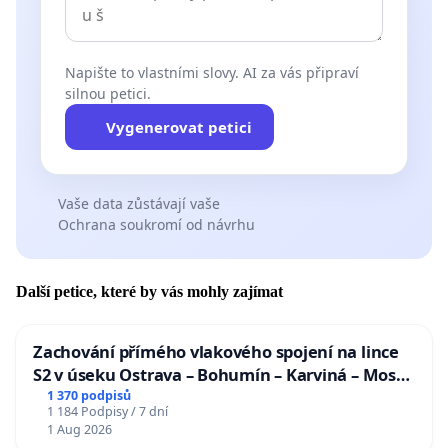
Napište to vlastními slovy. AI za vás připraví
silnou petici.
Vygenerovat petici
Vaše data zůstávají vaše
Ochrana soukromí od návrhu
Další petice, které by vás mohly zajímat
Zachování přímého vlakového spojení na lince
S2 v úseku Ostrava – Bohumín – Karviná – Mosty
u Jablunkova
1 370 podpisů
1 184 Podpisy / 7 dní
1 Aug 2026