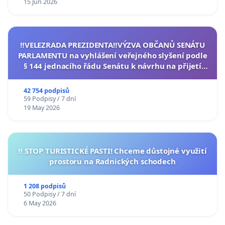
15 Jun 2026
‼️VELEZRADA PREZIDENTA‼️VÝZVA OBČANŮ SENÁTU
PARLAMENTU na vyhlášení veřejného slyšení podle
§ 144 jednacího řádu Senátu k návrhu na přijetí
usnesení k podání ústavní žaloby na prezidenta
republiky
42 754 podpisů
59 Podpisy / 7 dní
19 May 2026
‼️ STOP TURISTICKÉ PASTI! Chceme důstojné využití
prostoru na Radnických schodech
1 208 podpisů
50 Podpisy / 7 dní
6 May 2026