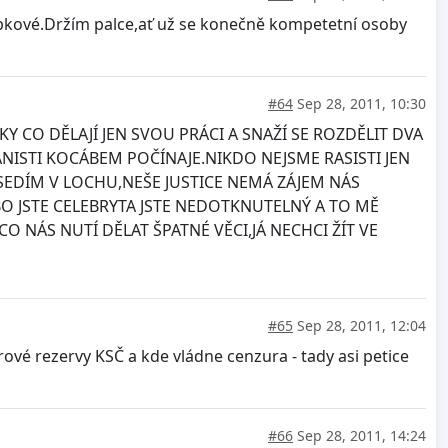
ápkové.Držím palce,ať už se konečně kompetetní osoby
#64
Sep 28, 2011, 10:30
 CO DĚLAJÍ JEN SVOU PRÁCI A SNAŽÍ SE ROZDĚLIT DVA
NISTI KOCÁBEM POČÍNAJE.NIKDO NEJSME RASISTI JEN
SEDÍM V LOCHU,NEŠE JUSTICE NEMÁ ZÁJEM NÁS
BO JSTE CELEBRYTA JSTE NEDOTKNUTELNÝ A TO MĚ
CO NÁS NUTÍ DĚLAT ŠPATNÉ VĚCI,JÁ NECHCI ŽÍT VE
#65
Sep 28, 2011, 12:04
rové rezervy KSČ a kde vládne cenzura - tady asi petice
#66
Sep 28, 2011, 14:24