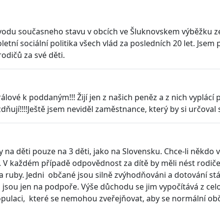
důvodu současneho stavu v obcích ve Šluknovskem výběžku ze
letní sociální politika všech vlád za posledních 20 let. Jse
odičů za své děti.
ové k poddaným!!! Žijí jen z našich peněz a z nich vyplácí pod
zdňují!!!!Ještě jsem neviděl zaměstnance, který by si určoval 
 na děti pouze na 3 děti, jako na Slovensku. Chce-li někdo 
 10. V každém případě odpovědnost za dítě by měli nést rodi
 ruby. Jedni občané jsou silně zvýhodňováni a dotování státe
jí a jsou jen na podpoře. Výše důchodu se jim vypočítává z 
opulaci, které se nemohou zveřejňovat, aby se normální obč