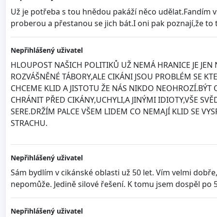
Už je potřeba s tou hnědou pakáží něco udělat.Fandím 
proberou a přestanou se jich bát.I oni pak poznají,že to 
Nepřihlášený uživatel
HLOUPOST NAŠICH POLITIKŮ UŽ NEMÁ HRANICE JE JEN 
ROZVÁŠNĚNÉ TÁBORY,ALE CIKÁNI JSOU PROBLÉM SE KTE
CHCEME KLID A JISTOTU ŽE NÁS NIKDO NEOHROZÍ.BÝT
CHRÁNIT PŘED CIKÁNY,UCHYLI,A JINÝMI IDIOTY,VŠE S
SERE.DRŽÍM PALCE VŠEM LIDEM CO NEMAJÍ KLID SE VYSPA
STRACHU.
Nepřihlášený uživatel
Sám bydlím v cikánské oblasti už 50 let. Vím velmi dobře
nepomůže. Jedině silové řešení. K tomu jsem dospěl po 50
Nepřihlášený uživatel