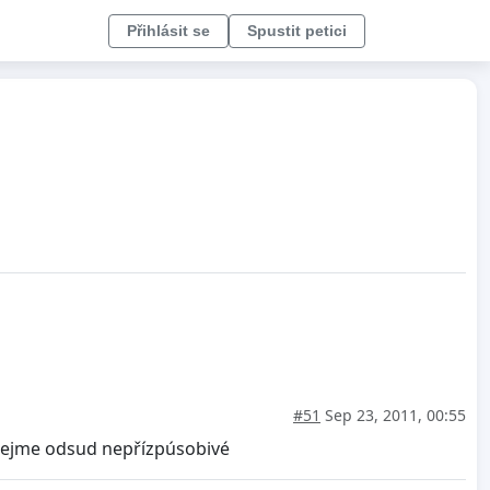
Přihlásit se
Spustit petici
#51
Sep 23, 2011, 00:55
ráskejme odsud nepřízpúsobivé