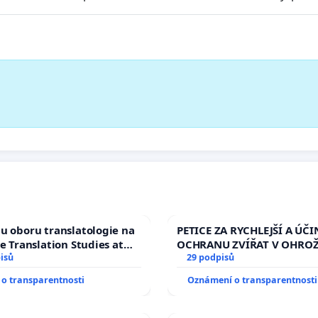
u oboru translatologie na
PETICE ZA RYCHLEJŠÍ A ÚČI
ve Translation Studies at
OCHRANU ZVÍŘAT V OHRO
 of Arts, Charles
isů
29 podpisů
o transparentnosti
Oznámení o transparentnosti