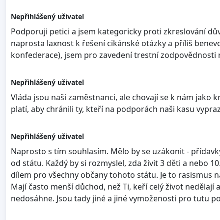
Nepřihlášený uživatel
Podporuji petici a jsem kategoricky proti zkreslování 
naprosta laxnost k řešení cikánské otázky a příliš benevo
konfederace), jsem pro zavedení trestní zodpovědnosti r
Nepřihlášený uživatel
Vláda jsou naši zaměstnanci, ale chovají se k nám jako král
platí, aby chránili ty, kteří na podporách naši kasu vypra
Nepřihlášený uživatel
Naprosto s tím souhlasím. Mělo by se uzákonit - přídavky
od státu. Každý by si rozmyslel, zda živit 3 děti a nebo
dílem pro všechny občany tohoto státu. Je to rasismus na
Mají často menší důchod, než Ti, keří celý život neděla
nedosáhne. Jsou tady jiné a jiné vymoženosti pro tutu p