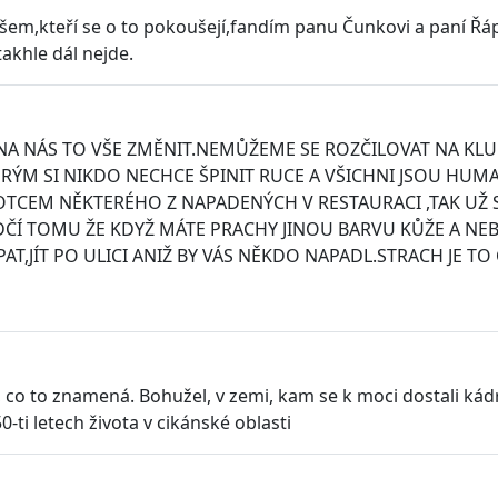
všem,kteří se o to pokoušejí,fandím panu Čunkovi a paní Ř
takhle dál nejde.
NA NÁS TO VŠE ZMĚNIT.NEMŮŽEME SE ROZČILOVAT NA KLUKY
RÝM SI NIKDO NECHCE ŠPINIT RUCE A VŠICHNI JSOU HUMA
 OTCEM NĚKTERÉHO Z NAPADENÝCH V RESTAURACI ,TAK UŽ 
VĚDČÍ TOMU ŽE KDYŽ MÁTE PRACHY JINOU BARVU KŮŽE A NE
T,JÍT PO ULICI ANIŽ BY VÁS NĚKDO NAPADL.STRACH JE TO 
, co to znamená. Bohužel, v zemi, kam se k moci dostali kád
-ti letech života v cikánské oblasti