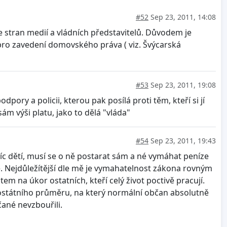
#52
Sep 23, 2011, 14:08
 stran medií a vládních představitelů. Důvodem je
m pro zavedení domovského práva ( viz. Švýcarská
#53
Sep 23, 2011, 19:08
pory a policii, kterou pak posílá proti těm, kteří si jí
sám výši platu, jako to dělá "vláda"
#54
Sep 23, 2011, 19:43
víc dětí, musí se o ně postarat sám a né vymáhat peníze
če. Nejdůležítější dle mě je vymahatelnost zákona rovným
m na úkor ostatních, kteří celý život poctivě pracují.
celostátního průměru, na který normální občan absolutně
ané nevzbouřili.