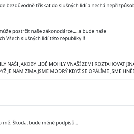
e bezdůvodně třískat do slušných lidí a nechá nepřizpůsobi
může postrčit naše zákonodárce.....a bude naše
 Všech slušných lidí této republiky !!
Y NAŠI JAKOBY LIDÉ MOHLY VNAŠÍ ZEMI ROZTAHOVAT JIN
YŽ JE NÁM ZIMA JSME MODRÝ KDYŽ SE OPÁLÍME JSME HNĚD
pro mě. Škoda, bude méně podpisů...