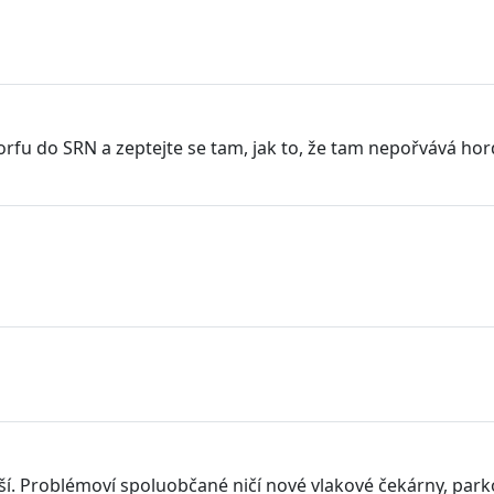
dorfu do SRN a zeptejte se tam, jak to, že tam nepořvává 
iší. Problémoví spoluobčané ničí nové vlakové čekárny, park