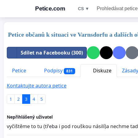
Petice.com
Prohledávat petice
CS ▼
Petice občanů k situaci ve Varnsdorfu a dalších 
Sdílet na Facebooku (300)
Petice
Podpisy
Diskuze
Zásady
831
Kontaktujte autora petice
1
2
3
4
5
Nepřihlášený uživatel
vyčištěme to tu (třeba i pod rouškou násilí)a nechme tad