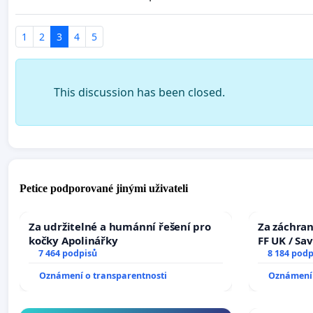
1
2
3
4
5
This discussion has been closed.
Petice podporované jinými uživateli
Za udržitelné a humánní řešení pro
Za záchran
kočky Apolinářky
FF UK / Sa
7 464 podpisů
the Faculty
8 184 podp
University
Oznámení o transparentnosti
Oznámení 