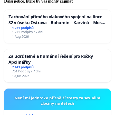
Další petice, které by vás mohly zajímat
Zachování přímého vlakového spojení na lince
S2 v úseku Ostrava – Bohumín – Karviná – Mosty
u Jablunkova
1 271 podpisů
1 271 Podpisy / 7 dní
1 Aug 2026
Za udržitelné a humánní řešení pro kočky
Apolinářky
7 443 podpisů
751 Podpisy / 7 dní
10 Jun 2026
Není mi jedno: Za přísnější tresty za sexuální
zločiny na dětech