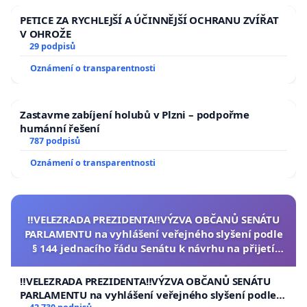
PETICE ZA RYCHLEJŠÍ A ÚČINNĚJŠÍ OCHRANU ZVÍŘAT
V OHROŽE
29 podpisů
Oznámení o transparentnosti
Zastavme zabíjení holubů v Plzni – podpořme
humánní řešení
787 podpisů
Oznámení o transparentnosti
‼️VELEZRADA PREZIDENTA‼️VÝZVA OBČANŮ SENÁTU
PARLAMENTU na vyhlášení veřejného slyšení podle
§ 144 jednacího řádu Senátu k návrhu na přijetí
usnesení k podání ústavní žaloby na prezidenta
republiky
‼️VELEZRADA PREZIDENTA‼️VÝZVA OBČANŮ SENÁTU
PARLAMENTU na vyhlášení veřejného slyšení podle §