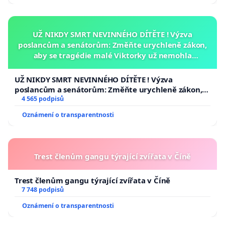
UŽ NIKDY SMRT NEVINNÉHO DÍTĚTE ! Výzva
poslancům a senátorům: Změňte urychleně zákon,
aby se tragédie malé Viktorky už nemohla
opakovat!
UŽ NIKDY SMRT NEVINNÉHO DÍTĚTE ! Výzva
poslancům a senátorům: Změňte urychleně zákon,
aby se tragédie malé Viktorky už nemohla opakovat!
4 565 podpisů
Oznámení o transparentnosti
Trest členům gangu týrající zvířata v Číně
Trest členům gangu týrající zvířata v Číně
7 748 podpisů
Oznámení o transparentnosti