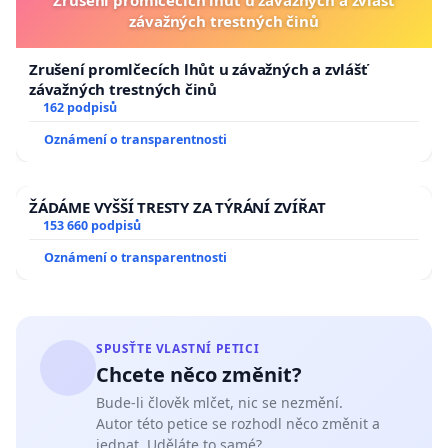
Zrušení promlčecích lhůt u závažných a zvlášť
závažných trestných činů
Zrušení promlčecích lhůt u závažných a zvlášť
závažných trestných činů
162 podpisů
Oznámení o transparentnosti
ŽÁDÁME VYŠŠÍ TRESTY ZA TÝRÁNÍ ZVÍŘAT
153 660 podpisů
Oznámení o transparentnosti
SPUSŤTE VLASTNÍ PETICI
Chcete něco změnit?
Bude-li člověk mlčet, nic se nezmění.
Autor této petice se rozhodl něco změnit a
jednat. Uděláte to samé?