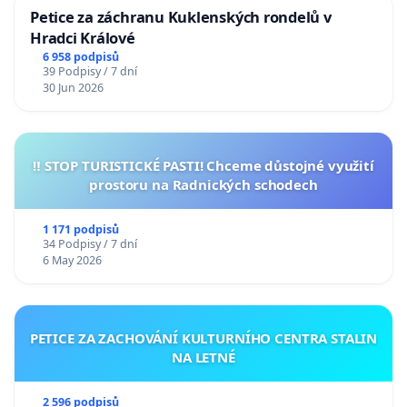
Petice za záchranu Kuklenských rondelů v
Hradci Králové
6 958 podpisů
39 Podpisy / 7 dní
30 Jun 2026
‼️ STOP TURISTICKÉ PASTI! Chceme důstojné využití
prostoru na Radnických schodech
1 171 podpisů
34 Podpisy / 7 dní
6 May 2026
PETICE ZA ZACHOVÁNÍ KULTURNÍHO CENTRA STALIN
NA LETNÉ
2 596 podpisů