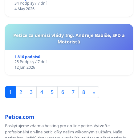
34 Podpisy / 7 dní
4 May 2026
Petice za demisi vlády Ing. Andreje Babiše, SPD a
Motoristů
1 816 podpisů
25 Podpisy / 7 dní
12 Jun 2026
1
2
3
4
5
6
7
8
»
Petice.com
Poskytujeme zdarma hosting pro on-line petice. Vytvořte
profesionální on-line petici díky našim výkonným službám. Naše
petice jsou každý den uvedeny v médiích, takže vytvoření petice je