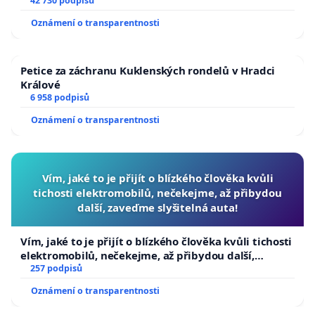
144 jednacího řádu Senátu k návrhu na přijetí
42 730 podpisů
usnesení k podání ústavní žaloby na prezidenta
Oznámení o transparentnosti
republiky
Petice za záchranu Kuklenských rondelů v Hradci
Králové
6 958 podpisů
Oznámení o transparentnosti
Vím, jaké to je přijít o blízkého člověka kvůli
tichosti elektromobilů, nečekejme, až přibydou
další, zaveďme slyšitelná auta!
Vím, jaké to je přijít o blízkého člověka kvůli tichosti
elektromobilů, nečekejme, až přibydou další,
zaveďme slyšitelná auta!
257 podpisů
Oznámení o transparentnosti