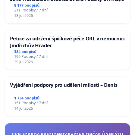
Charles University
8 177 podpisů
211 Podpisy / 7 dní
13 Jul 2026
Petice za udržení špičkové péče ORL v nemocnici
Jindřichův Hradec
384 podpisů
199 Podpisy / 7 dní
29 Jul 2026
Vyjádření podpory pro udělení milosti – Denis
1 734 podpisů
151 Podpisy / 7 dní
14 Jul 2026
‼️VELEZRADA PREZIDENTA‼️VÝZVA OBČANŮ SENÁTU