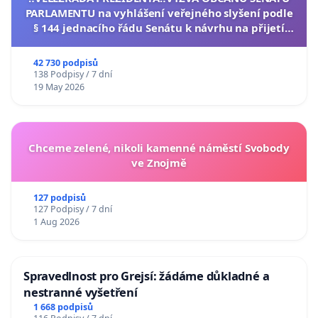
PARLAMENTU na vyhlášení veřejného slyšení podle
§ 144 jednacího řádu Senátu k návrhu na přijetí
usnesení k podání ústavní žaloby na prezidenta
republiky
42 730 podpisů
138 Podpisy / 7 dní
19 May 2026
Chceme zelené, nikoli kamenné náměstí Svobody
ve Znojmě
127 podpisů
127 Podpisy / 7 dní
1 Aug 2026
Spravedlnost pro Grejsí: žádáme důkladné a
nestranné vyšetření
1 668 podpisů