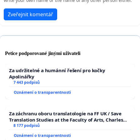
write your own name or the name of any other person either.
Zveřejnit komentář
Petice podporované jinými uživateli
Za udržitelné a humánní řešení pro kočky
Apolinářky
7 443 podpisů
Oznámení o transparentnosti
Za záchranu oboru translatologie na FF UK / Save
Translation Studies at the Faculty of Arts, Charles
University
8 177 podpisů
Oznámení o transparentnosti