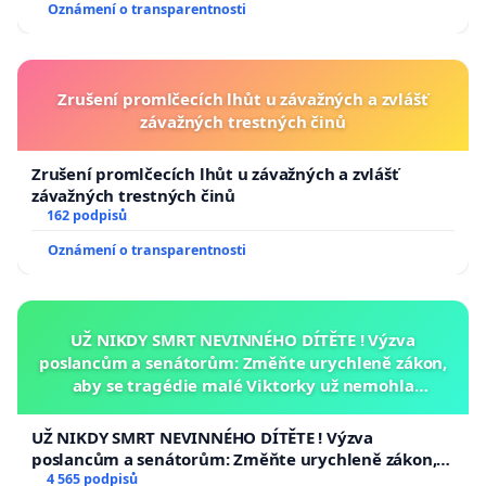
Oznámení o transparentnosti
Zrušení promlčecích lhůt u závažných a zvlášť
závažných trestných činů
Zrušení promlčecích lhůt u závažných a zvlášť
závažných trestných činů
162 podpisů
Oznámení o transparentnosti
UŽ NIKDY SMRT NEVINNÉHO DÍTĚTE ! Výzva
poslancům a senátorům: Změňte urychleně zákon,
aby se tragédie malé Viktorky už nemohla
opakovat!
UŽ NIKDY SMRT NEVINNÉHO DÍTĚTE ! Výzva
poslancům a senátorům: Změňte urychleně zákon,
aby se tragédie malé Viktorky už nemohla opakovat!
4 565 podpisů