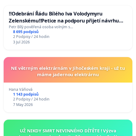
‼️Odebrání Řádu Bílého lva Volodymyru
Zelenskému‼️Petice na podporu přijetí návrhu
poslance JUDr. Jindřicha Rajchla a klubu SPD -
Petr Bílý pověřená osoba volným s…
8 695 podpisů
Odebrání státního vyznamenání Řádu Bílého lva
2 Podpisy / 24 hodin
Volodymyru Zelenskému
3 Jul 2026
NE větrným elektrárnám v Jihočeském kraji - už tu
máme jadernou elektrárnu
Hana Váňová
1 143 podpisů
2 Podpisy / 24 hodin
7 May 2026
UŽ NIKDY SMRT NEVINNÉHO DÍTĚTE ! Výzva