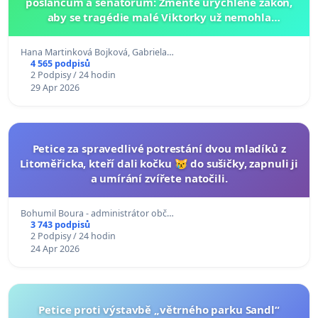
poslancům a senátorům: Změňte urychleně zákon,
aby se tragédie malé Viktorky už nemohla
opakovat!
Hana Martinková Bojková, Gabriela…
4 565 podpisů
2 Podpisy / 24 hodin
29 Apr 2026
Petice za spravedlivé potrestání dvou mladíků z
Litoměřicka, kteří dali kočku 😿 do sušičky, zapnuli ji
a umírání zvířete natočili.
Bohumil Boura - administrátor obč…
3 743 podpisů
2 Podpisy / 24 hodin
24 Apr 2026
Petice proti výstavbě „větrného parku Sandl“