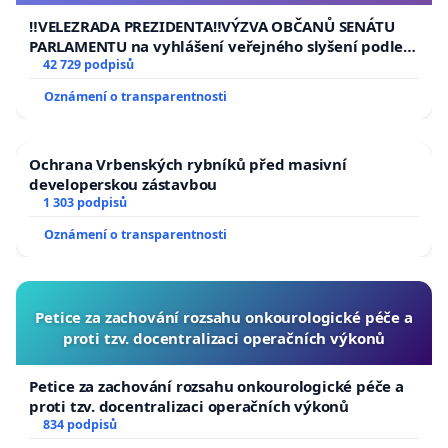
republiky
‼️VELEZRADA PREZIDENTA‼️VÝZVA OBČANŮ SENÁTU
PARLAMENTU na vyhlášení veřejného slyšení podle §
144 jednacího řádu Senátu k návrhu na přijetí
42 729 podpisů
usnesení k podání ústavní žaloby na prezidenta
Oznámení o transparentnosti
republiky
Ochrana Vrbenských rybníků před masivní
developerskou zástavbou
1 303 podpisů
Oznámení o transparentnosti
Petice za zachování rozsahu onkourologické péče a
proti tzv. docentralizaci operačních výkonů
Petice za zachování rozsahu onkourologické péče a
proti tzv. docentralizaci operačních výkonů
834 podpisů