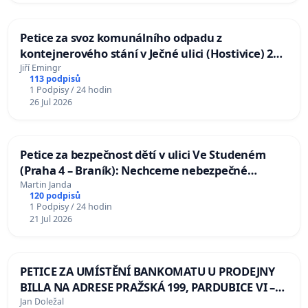
Petice za svoz komunálního odpadu z
kontejnerového stání v Ječné ulici (Hostivice) 2x
týdně a za spolupráci města Hostivice při řešení
Jiří Emingr
113 podpisů
odpadového hospodářství na sídlišti Hostivice-Jih
1 Podpisy / 24 hodin
26 Jul 2026
Petice za bezpečnost dětí v ulici Ve Studeném
(Praha 4 – Braník): Nechceme nebezpečné
sloupky a tyče v křižovatce!
Martin Janda
120 podpisů
1 Podpisy / 24 hodin
21 Jul 2026
PETICE ZA UMÍSTĚNÍ BANKOMATU U PRODEJNY
BILLA NA ADRESE PRAŽSKÁ 199, PARDUBICE VI –
POPKOVICE
Jan Doležal