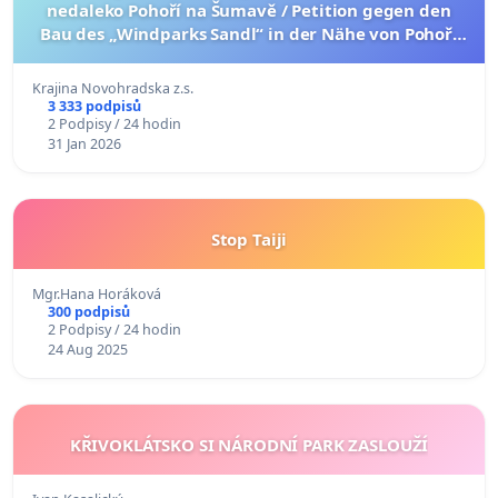
nedaleko Pohoří na Šumavě / Petition gegen den
Bau des „Windparks Sandl“ in der Nähe von Pohoří
na Šumavě (Deutsche Version der Petition finden Sie
unten)
Krajina Novohradska z.s.
3 333 podpisů
2 Podpisy / 24 hodin
31 Jan 2026
Stop Taiji
Mgr.Hana Horáková
300 podpisů
2 Podpisy / 24 hodin
24 Aug 2025
KŘIVOKLÁTSKO SI NÁRODNÍ PARK ZASLOUŽÍ