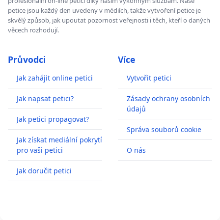
profesionální on-line petici díky našim výkonným službám. Naše
petice jsou každý den uvedeny v médiích, takže vytvoření petice je
skvělý způsob, jak upoutat pozornost veřejnosti i těch, kteří o daných
věcech rozhodují.
Průvodci
Více
Jak zahájit online petici
Vytvořit petici
Jak napsat petici?
Zásady ochrany osobních
údajů
Jak petici propagovat?
Správa souborů cookie
Jak získat mediální pokrytí
pro vaši petici
O nás
Jak doručit petici