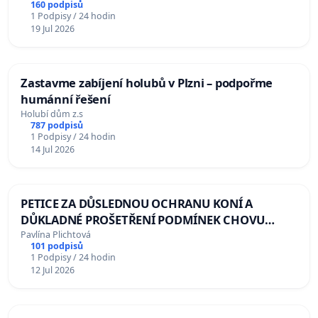
160 podpisů
1 Podpisy / 24 hodin
19 Jul 2026
Zastavme zabíjení holubů v Plzni – podpořme
humánní řešení
Holubí dům z.s
787 podpisů
1 Podpisy / 24 hodin
14 Jul 2026
PETICE ZA DŮSLEDNOU OCHRANU KONÍ A
DŮKLADNÉ PROŠETŘENÍ PODMÍNEK CHOVU
LUDVÍKA HESSE
Pavlína Plichtová
101 podpisů
1 Podpisy / 24 hodin
12 Jul 2026