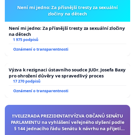
Není mi jedno: Za přísnější tresty za sexuální
zločiny na dětech
Není mi jedno: Za přísnější tresty za sexuální zločiny
na dětech
1 975 podpisů
Oznámení o transparentnosti
Výzva k rezignaci ústavního soudce JUDr. Josefa Baxy
pro ohrožení důvěry ve spravedlivý proces
17 270 podpisů
Oznámení o transparentnosti
‼️VELEZRADA PREZIDENTA‼️VÝZVA OBČANŮ SENÁTU
PARLAMENTU na vyhlášení veřejného slyšení podle
§ 144 jednacího řádu Senátu k návrhu na přijetí
usnesení k podání ústavní žaloby na prezidenta