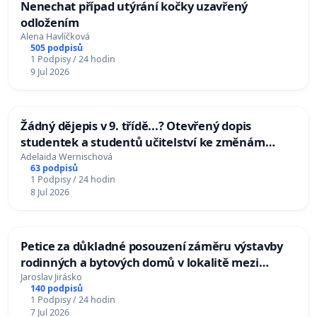
Nenechat případ utýrání kočky uzavřený
odložením
Alena Havlíčková
505 podpisů
1 Podpisy / 24 hodin
9 Jul 2026
Žádný dějepis v 9. třídě...? Otevřený dopis
studentek a studentů učitelství ke změnám
hodinové dotace dějepisu na ZŠ
Adelaida Wernischová
63 podpisů
1 Podpisy / 24 hodin
8 Jul 2026
Petice za důkladné posouzení záměru výstavby
rodinných a bytových domů v lokalitě mezi
Nerudovou alejí a Bažantnicí a dále u rybníku
Jaroslav Jirásko
140 podpisů
Pardoubek v Lázních Bělohradě
1 Podpisy / 24 hodin
7 Jul 2026