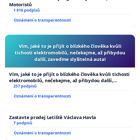
Motoristů
1 816 podpisů
Oznámení o transparentnosti
Vím, jaké to je přijít o blízkého člověka kvůli
tichosti elektromobilů, nečekejme, až přibydou
další, zaveďme slyšitelná auta!
Vím, jaké to je přijít o blízkého člověka kvůli tichosti
elektromobilů, nečekejme, až přibydou další,
zaveďme slyšitelná auta!
257 podpisů
Oznámení o transparentnosti
Zastavte prodej Letiště Václava Havla
7 podpisů
Oznámení o transparentnosti