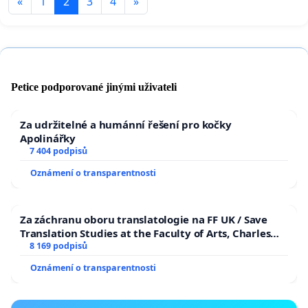
«
1
2
3
4
»
Petice podporované jinými uživateli
Za udržitelné a humánní řešení pro kočky
Apolinářky
7 404 podpisů
Oznámení o transparentnosti
Za záchranu oboru translatologie na FF UK / Save
Translation Studies at the Faculty of Arts, Charles
University
8 169 podpisů
Oznámení o transparentnosti