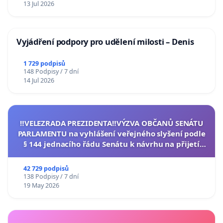
13 Jul 2026
Vyjádření podpory pro udělení milosti – Denis
1 729 podpisů
148 Podpisy / 7 dní
14 Jul 2026
‼️VELEZRADA PREZIDENTA‼️VÝZVA OBČANŮ SENÁTU
PARLAMENTU na vyhlášení veřejného slyšení podle
§ 144 jednacího řádu Senátu k návrhu na přijetí
usnesení k podání ústavní žaloby na prezidenta
republiky
42 729 podpisů
138 Podpisy / 7 dní
19 May 2026