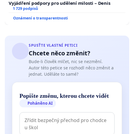
Vyjádření podpory pro udělení milosti – Denis
4. Vypracovat kapacitní studii o maximálním
1 729 podpisů
možném zatížení
plochy přehradních jezer Slapy a
Oznámení o transparentnosti
Orlík některými činnostmi (motor. čluny, hausbóty,
rybářská stanoviště bez WC).
5. Dosavadní evidenci a kontrolu koupališť
SPUSŤTE VLASTNÍ PETICI
hygienickou službou rozšířit na všechna existující
Chcete něco změnit?
koupaliště a stanovit jejich vybavení.
Bude-li člověk mlčet, nic se nezmění.
Autor této petice se rozhodl něco změnit a
jednat. Uděláte to samé?
6. Zabránit vzniku pololegálních staveb přímo na
březích jezer,
Popište změnu, kterou chcete vidět
které vznikají vinou pasivity některých stavebních
Poháněno AI
úřadů. Provést kontrolu legálnost staveb postavených
v pásmu do 50 m od vodní hladiny. Provést kontrolu
existujících staveb na březích, které nejsou zapsány
v katastru nemovitostí.