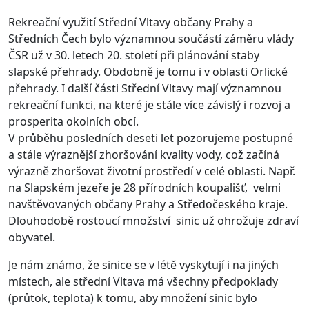
Rekreační využití Střední Vltavy občany Prahy a
Středních Čech bylo významnou součástí záměru vlády
ČSR už v 30. letech 20. století při plánování staby
slapské přehrady. Obdobně je tomu i v oblasti Orlické
přehrady. I další části Střední Vltavy mají významnou
rekreační funkci, na které je stále více závislý i rozvoj a
prosperita okolních obcí.
V průběhu posledních deseti let pozorujeme postupné
a stále výraznější zhoršování kvality vody, což začíná
výrazně zhoršovat životní prostředí v celé oblasti. Např.
na Slapském jezeře je 28 přírodních koupališť, velmi
navštěvovaných občany Prahy a Středočeského kraje.
Dlouhodobě rostoucí množství sinic už ohrožuje zdraví
obyvatel.
Je nám známo, že sinice se v létě vyskytují i na jiných
místech, ale střední Vltava má všechny předpoklady
(průtok, teplota) k tomu, aby množení sinic bylo