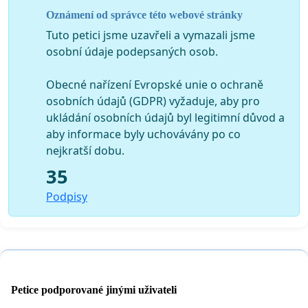
výstavbu ČOV jen v obcích s počtem obyvatel větším
Oznámení od správce této webové stránky
než 2 000. Protože obce v okolí Střední Vltavy jsou
Tuto petici jsme uzavřeli a vymazali jsme
vesměs malé, platí zde lapidární „
stokrát nic umořilo
osobní údaje podepsaných osob.
osla
“. Tento přístup je bezpodmínečně nutno změnit.
Podíl na znečištění má přirozeně i nekázeň a sobectví
Obecné nařízení Evropské unie o ochraně
některých obyvatel a vlastníků nemovitostí. To je ale
osobních údajů (GDPR) vyžaduje, aby pro
vždy způsobeno nefungujícím prosazováním zákona.
ukládání osobních údajů byl legitimní důvod a
Příslušné orgány
: MŽP, ČIŽP, MMR, stavební úřady.
aby informace byly uchovávány po co
nejkratší dobu.
35
3. Zvýšená teplota říční vody
Podpisy
V letním období, kdy bývá kalamita sinic největší, je
Vltava u Týna n/Vlt. ohřívána elektrárnou Temelín o cca
5°C. V případě plánovaného rozšíření Temelína o dalších
100 až 200% hrozí další oteplení vltavské vody. Vyšší
teplota vody výrazně zvyšuje nebezpečí sinic.
Petice podporované jinými uživateli