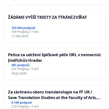
ŽÁDÁME VYŠŠÍ TRESTY ZA TÝRÁNÍ ZVÍŘAT
153 654 podpisů
359 Podpisy / 7 dní
11 Feb 2025
Petice za udržení špičkové péče ORL v nemocnici
Jindřichův Hradec
381 podpisů
231 Podpisy / 7 dní
29 Jul 2026
Za záchranu oboru translatologie na FF UK /
Save Translation Studies at the Faculty of Arts,
Charles University
8 169 podpisů
213 Podpisy / 7 dní