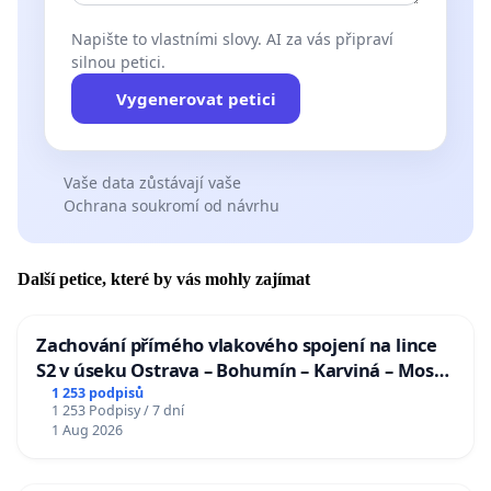
7. Opatření promítnout do rozpočtu obcí a zajistit
Napište to vlastními slovy. AI za vás připraví
zdroje financování.
silnou petici.
Vygenerovat petici
Je třeba si uvědomit, že jedině rychlá a cílevědomá
opatření zabrání hrozící ekologické katastrofě a
dopadem na celou oblast. Žádáme Senát parlamentu
Vaše data zůstávají vaše
České republiky, aby potřebná opatření prosadil.
Ochrana soukromí od návrhu
Vypracoval: výbor Sdružení pro ochranu přírody a
Další petice, které by vás mohly zajímat
krajiny v oblasti Slapského jezera (SOPK), IČ 638301082,
ve složení:
Zachování přímého vlakového spojení na lince
S2 v úseku Ostrava – Bohumín – Karviná – Mosty
RNDr. Dagmar Altmanová, předs. SOPK
u Jablunkova
1 253 podpisů
1 253 Podpisy / 7 dní
Dr. Petr Závada, místopředseda SOPK
1 Aug 2026
Ing. Pavel Filka, CSc., jednatel SOPK, kontaktní osoba