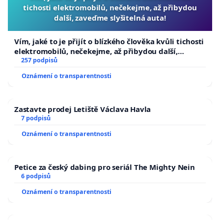
tichosti elektromobilů, nečekejme, až přibydou
petici. Nutná je okamžitá odborná a nezávislá kontrola
další, zaveďme slyšitelná auta!
funkce čistíren odpadních vod v oblasti. V závěru
analýzy navrhnout potřebná systémová opatření ke
Vím, jaké to je přijít o blízkého člověka kvůli tichosti
zlepšení stavu.
elektromobilů, nečekejme, až přibydou další,
zaveďme slyšitelná auta!
257 podpisů
2. Státní orgány
(MŽP, MD 'vč. podřízených organizací
Oznámení o transparentnosti
jako Státní plavební správa, Ředitelství vodních cest, MZ
a Povodí Vltavy, MV a poříční policie, Středočeský kraj)
Zastavte prodej Letiště Václava Havla
by měly provést potřebná opatření.
7 podpisů
3.
Vypracovat kvalifikovanou studii o důsledcích
Oznámení o transparentnosti
rozšíření JET
na teplotu vody ve Vltavě a seznámit s ní
veřejnost. Získat časový průběh množství tepla (průtok
Petice za český dabing pro seriál The Mighty Nein
a delta T) odváděného Vltavou z JET. Přimět
6 podpisů
provozovatele JET (tím je polostátní organizace ČEZ),
aby nesl náklady spojené s odstraněním ekologických
Oznámení o transparentnosti
následků oteplení vody v letním období.