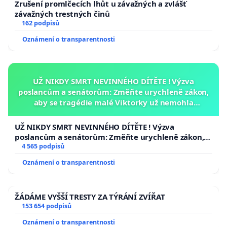
Zrušení promlčecích lhůt u závažných a zvlášť
Máme k dispozici snímky hausbótu, vypouštějící
závažných trestných činů
odpadní vodu v ústí Maredského potoka na říčním km
162 podpisů
98,5.
Oznámení o transparentnosti
Hygienická služba kontroluje pouze 4 z 28 veřejných
koupališť. Většina nemá hygienická zařízení a okolí pak
podle toho vypadá.
UŽ NIKDY SMRT NEVINNÉHO DÍTĚTE ! Výzva
poslancům a senátorům: Změňte urychleně zákon,
Na ostatních úsecích Střední Vltavy je situace podobná,
aby se tragédie malé Viktorky už nemohla
i když ne tak křiklavá.
opakovat!
UŽ NIKDY SMRT NEVINNÉHO DÍTĚTE ! Výzva
Na Orlickém jezeře dochází v létě k tomu, že se u hráze
poslancům a senátorům: Změňte urychleně zákon,
akumuluje extrémní množství sinic. Tam je zjevně vliv
aby se tragédie malé Viktorky už nemohla opakovat!
4 565 podpisů
temelínského oteplení větší. Pravděpodobně obsluha
Oznámení o transparentnosti
elektrárny odpouští v noci vrstvu sinic z hladiny do
dalšího toku místo toho, aby se v místech největší
koncentrace chemicky a mechanicky likvidovaly. Byl by
ŽÁDÁME VYŠŠÍ TRESTY ZA TÝRÁNÍ ZVÍŘAT
to možná vydatný zdroj biomasy.
153 654 podpisů
Příslušné orgány
: MD, Povodí Vltavy, Střč. kraj
Oznámení o transparentnosti