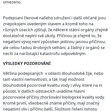
omezeno.
Podepsaní členové našeho sdružení i další občané jsou
znepokojeni uvedeným stavem a kromě toho na
různých úsecích zjišťují, že některé státní orgány zřejmě
dostatečně neplní své úkoly. Příčinou je zřejmě to, že
negativní vývoj není způsoben jedinou jasnou příčinou,
ale celou řadou drobných selhání, a žádný z orgánů se
necítí za narůstající katastrofu odpovědným.
VÝSLEDKY POZOROVÁNÍ
Většina podepsaných v oblasti dlouhodobě žije, nebo
tam vlastní nemovitosti, a tak mají možnost
dlouhodobě pozorovat kvalitu vody i vlivy, které na ni
působí. V dalších odstavcích uvádíme hlavní
pozorované příčiny zhoršování biologické kvality vody.
Kromě první, všeobecně známé příčiny, mají značný
negativní vliv i příčiny další. Složitost řešení tohoto