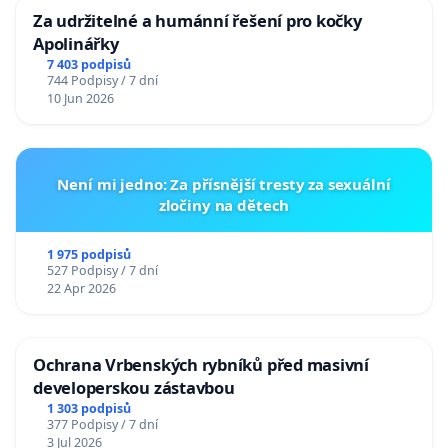
pfilka.ifp@gmail.com
tel. 775 227 094
Za udržitelné a humánní řešení pro kočky
Apolinářky
7 403 podpisů
744 Podpisy / 7 dní
10 Jun 2026
Není mi jedno: Za přísnější tresty za sexuální
zločiny na dětech
1 975 podpisů
527 Podpisy / 7 dní
22 Apr 2026
Ochrana Vrbenských rybníků před masivní
developerskou zástavbou
1 303 podpisů
377 Podpisy / 7 dní
3 Jul 2026