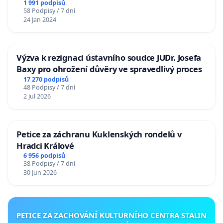
1 991 podpisů
58 Podpisy / 7 dní
24 Jan 2024
Výzva k rezignaci ústavního soudce JUDr. Josefa
Baxy pro ohrožení důvěry ve spravedlivý proces
17 270 podpisů
48 Podpisy / 7 dní
2 Jul 2026
Petice za záchranu Kuklenských rondelů v
Hradci Králové
6 956 podpisů
38 Podpisy / 7 dní
30 Jun 2026
PETICE ZA ZACHOVÁNÍ KULTURNÍHO CENTRA STALIN