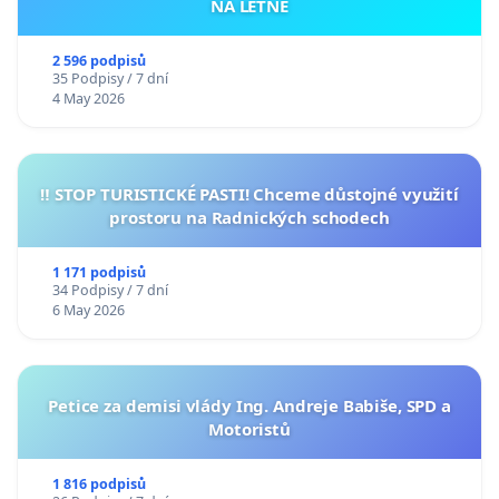
NA LETNÉ
2 596 podpisů
35 Podpisy / 7 dní
4 May 2026
‼️ STOP TURISTICKÉ PASTI! Chceme důstojné využití
prostoru na Radnických schodech
1 171 podpisů
34 Podpisy / 7 dní
6 May 2026
Petice za demisi vlády Ing. Andreje Babiše, SPD a
Motoristů
1 816 podpisů