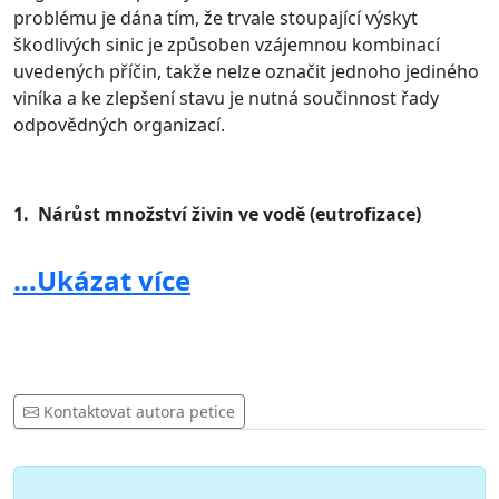
problému je dána tím, že trvale stoupající výskyt
škodlivých sinic je způsoben vzájemnou kombinací
uvedených příčin, takže nelze označit jednoho jediného
viníka a ke zlepšení stavu je nutná součinnost řady
odpovědných organizací.
1. Nárůst množství živin ve vodě (eutrofizace)
Příčinou je řada špatně fungujících ČOV (čistíren
...Ukázat více
odpadních vod) a zřejmě i nedostatečná kontrola ze
strany některých inspektorů ČIŽP, kteří vadný stav
tolerují. Další významnou příčinou je i splavování
zemědělských umělých hnojiv a dále též odpadní vody
a fekálie, svedené nebo splavované mimo existující ČOV
Kontaktovat autora petice
z malých obcí, samot, chatových osad, z plavidel, okolí
přírodních koupališť a z početných stanovišť rybářů.
Závažnou chybou je to, že stát (a proto i EU) podporují