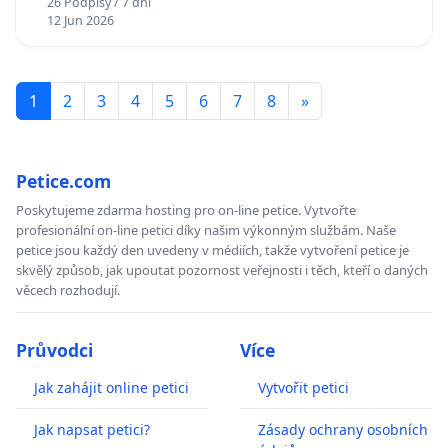
26 Podpisy / 7 dní
12 Jun 2026
1
2
3
4
5
6
7
8
»
Petice.com
Poskytujeme zdarma hosting pro on-line petice. Vytvořte
profesionální on-line petici díky našim výkonným službám. Naše
petice jsou každý den uvedeny v médiích, takže vytvoření petice je
skvělý způsob, jak upoutat pozornost veřejnosti i těch, kteří o daných
věcech rozhodují.
Průvodci
Více
Jak zahájit online petici
Vytvořit petici
Jak napsat petici?
Zásady ochrany osobních