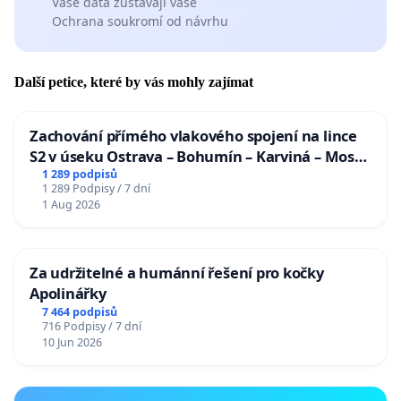
Vaše data zůstávají vaše
Ochrana soukromí od návrhu
Další petice, které by vás mohly zajímat
Zachování přímého vlakového spojení na lince
S2 v úseku Ostrava – Bohumín – Karviná – Mosty
u Jablunkova
1 289 podpisů
1 289 Podpisy / 7 dní
1 Aug 2026
Za udržitelné a humánní řešení pro kočky
Apolinářky
7 464 podpisů
716 Podpisy / 7 dní
10 Jun 2026