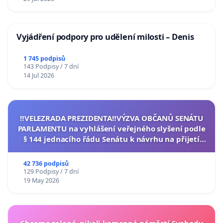
Vyjádření podpory pro udělení milosti – Denis
1 745 podpisů
143 Podpisy / 7 dní
14 Jul 2026
‼️VELEZRADA PREZIDENTA‼️VÝZVA OBČANŮ SENÁTU
PARLAMENTU na vyhlášení veřejného slyšení podle
§ 144 jednacího řádu Senátu k návrhu na přijetí
usnesení k podání ústavní žaloby na prezidenta
republiky
42 736 podpisů
129 Podpisy / 7 dní
19 May 2026