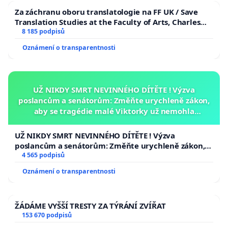
Za záchranu oboru translatologie na FF UK / Save
Translation Studies at the Faculty of Arts, Charles
University
8 185 podpisů
Oznámení o transparentnosti
UŽ NIKDY SMRT NEVINNÉHO DÍTĚTE ! Výzva
poslancům a senátorům: Změňte urychleně zákon,
aby se tragédie malé Viktorky už nemohla
opakovat!
UŽ NIKDY SMRT NEVINNÉHO DÍTĚTE ! Výzva
poslancům a senátorům: Změňte urychleně zákon,
aby se tragédie malé Viktorky už nemohla opakovat!
4 565 podpisů
Oznámení o transparentnosti
ŽÁDÁME VYŠŠÍ TRESTY ZA TÝRÁNÍ ZVÍŘAT
153 670 podpisů