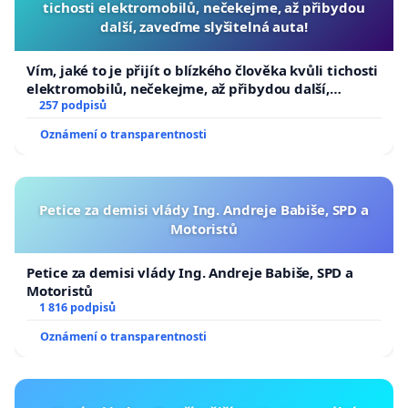
tichosti elektromobilů, nečekejme, až přibydou
další, zaveďme slyšitelná auta!
Vím, jaké to je přijít o blízkého člověka kvůli tichosti
elektromobilů, nečekejme, až přibydou další,
zaveďme slyšitelná auta!
257 podpisů
Oznámení o transparentnosti
Petice za demisi vlády Ing. Andreje Babiše, SPD a
Motoristů
Petice za demisi vlády Ing. Andreje Babiše, SPD a
Motoristů
1 816 podpisů
Oznámení o transparentnosti