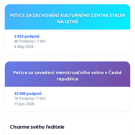
PETICE ZA ZACHOVÁNÍ KULTURNÍHO CENTRA STALIN
NA LETNÉ
2 653 podpisů
90 Podpisy / 7 dní
4 May 2026
Petice za zavedení menstruačního volna v České
republice
33 500 podpisů
76 Podpisy / 7 dní
15 Jun 2026
Chceme svého ředitele