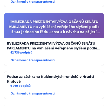
Oznámení o transparentnosti
‼️VELEZRADA PREZIDENTA‼️VÝZVA OBČANŮ SENÁTU
PARLAMENTU na vyhlášení veřejného slyšení podle
§ 144 jednacího řádu Senátu k návrhu na přijetí
usnesení k podání ústavní žaloby na prezidenta
republiky
‼️VELEZRADA PREZIDENTA‼️VÝZVA OBČANŮ SENÁTU
PARLAMENTU na vyhlášení veřejného slyšení podle §
144 jednacího řádu Senátu k návrhu na přijetí
42 736 podpisů
usnesení k podání ústavní žaloby na prezidenta
Oznámení o transparentnosti
republiky
Petice za záchranu Kuklenských rondelů v Hradci
Králové
6 960 podpisů
Oznámení o transparentnosti