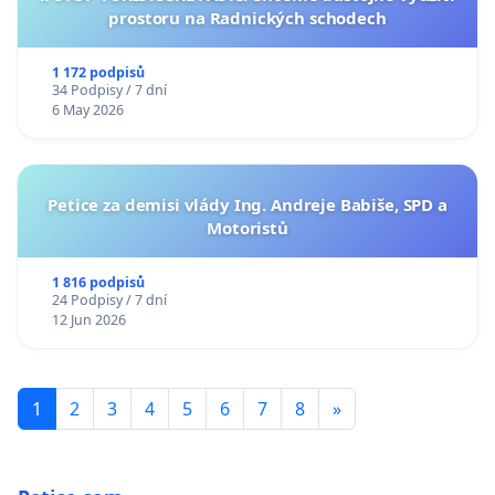
prostoru na Radnických schodech
1 172 podpisů
34 Podpisy / 7 dní
6 May 2026
Petice za demisi vlády Ing. Andreje Babiše, SPD a
Motoristů
1 816 podpisů
24 Podpisy / 7 dní
12 Jun 2026
1
2
3
4
5
6
7
8
»