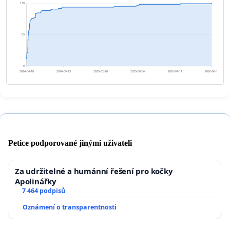
130
65
0
2024-04-18
2024-09-23
2025-02-28
2025-08-06
2026-01-11
2026-06-18
Petice podporované jinými uživateli
Za udržitelné a humánní řešení pro kočky
Apolinářky
7 464 podpisů
Oznámení o transparentnosti