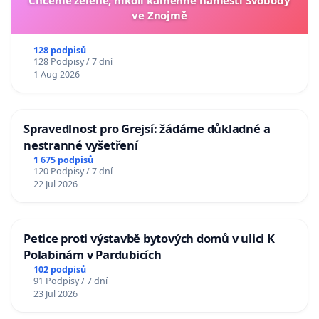
Chceme zelené, nikoli kamenné náměstí Svobody
ve Znojmě
128 podpisů
128 Podpisy / 7 dní
1 Aug 2026
Spravedlnost pro Grejsí: žádáme důkladné a
nestranné vyšetření
1 675 podpisů
120 Podpisy / 7 dní
22 Jul 2026
Petice proti výstavbě bytových domů v ulici K
Polabinám v Pardubicích
102 podpisů
91 Podpisy / 7 dní
23 Jul 2026