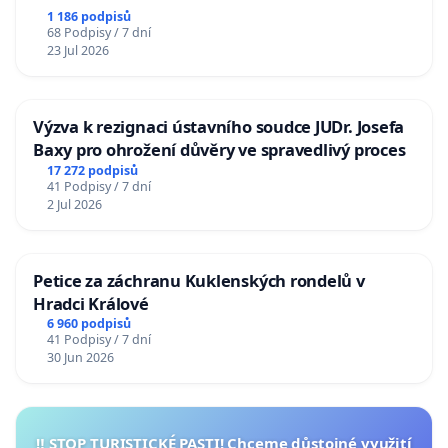
1 186 podpisů
68 Podpisy / 7 dní
23 Jul 2026
Výzva k rezignaci ústavního soudce JUDr. Josefa
Baxy pro ohrožení důvěry ve spravedlivý proces
17 272 podpisů
41 Podpisy / 7 dní
2 Jul 2026
Petice za záchranu Kuklenských rondelů v
Hradci Králové
6 960 podpisů
41 Podpisy / 7 dní
30 Jun 2026
‼️ STOP TURISTICKÉ PASTI! Chceme důstojné využití