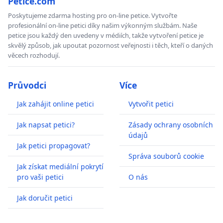
Petice.com
Poskytujeme zdarma hosting pro on-line petice. Vytvořte
profesionální on-line petici díky našim výkonným službám. Naše
petice jsou každý den uvedeny v médiích, takže vytvoření petice je
skvělý způsob, jak upoutat pozornost veřejnosti i těch, kteří o daných
věcech rozhodují.
Průvodci
Více
Jak zahájit online petici
Vytvořit petici
Jak napsat petici?
Zásady ochrany osobních
údajů
Jak petici propagovat?
Správa souborů cookie
Jak získat mediální pokrytí
pro vaši petici
O nás
Jak doručit petici