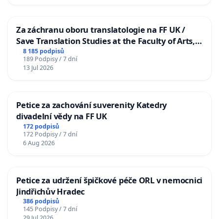
Za záchranu oboru translatologie na FF UK /
Save Translation Studies at the Faculty of Arts,
Charles University
8 185 podpisů
189 Podpisy / 7 dní
13 Jul 2026
Petice za zachování suverenity Katedry
divadelní vědy na FF UK
172 podpisů
172 Podpisy / 7 dní
6 Aug 2026
Petice za udržení špičkové péče ORL v nemocnici
Jindřichův Hradec
386 podpisů
145 Podpisy / 7 dní
29 Jul 2026