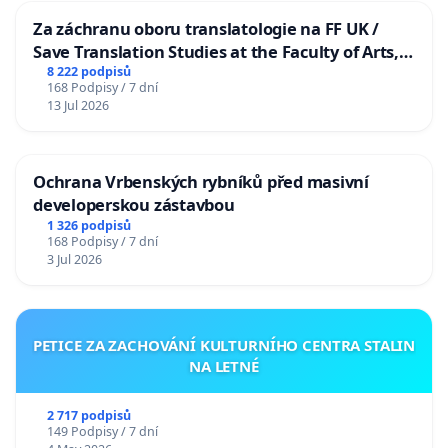
Za záchranu oboru translatologie na FF UK /
Save Translation Studies at the Faculty of Arts,
Charles University
8 222 podpisů
168 Podpisy / 7 dní
13 Jul 2026
Ochrana Vrbenských rybníků před masivní
developerskou zástavbou
1 326 podpisů
168 Podpisy / 7 dní
3 Jul 2026
PETICE ZA ZACHOVÁNÍ KULTURNÍHO CENTRA STALIN
NA LETNÉ
2 717 podpisů
149 Podpisy / 7 dní