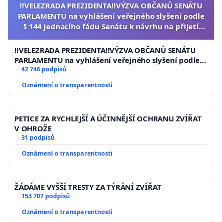
‼️VELEZRADA PREZIDENTA‼️VÝZVA OBČANŮ SENÁTU
PARLAMENTU na vyhlášení veřejného slyšení podle
§ 144 jednacího řádu Senátu k návrhu na přijetí
usnesení k podání ústavní žaloby na prezidenta
republiky
‼️VELEZRADA PREZIDENTA‼️VÝZVA OBČANŮ SENÁTU
PARLAMENTU na vyhlášení veřejného slyšení podle §
144 jednacího řádu Senátu k návrhu na přijetí
42 746 podpisů
usnesení k podání ústavní žaloby na prezidenta
Oznámení o transparentnosti
republiky
PETICE ZA RYCHLEJŠÍ A ÚČINNĚJŠÍ OCHRANU ZVÍŘAT
V OHROŽE
31 podpisů
Oznámení o transparentnosti
ŽÁDÁME VYŠŠÍ TRESTY ZA TÝRÁNÍ ZVÍŘAT
153 707 podpisů
Oznámení o transparentnosti