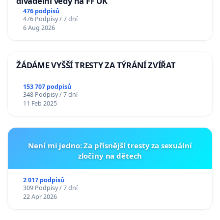
divadelní vědy na FF UK
476 podpisů
476 Podpisy / 7 dní
6 Aug 2026
ŽÁDÁME VYŠŠÍ TRESTY ZA TÝRÁNÍ ZVÍŘAT
153 707 podpisů
348 Podpisy / 7 dní
11 Feb 2025
Není mi jedno: Za přísnější tresty za sexuální
zločiny na dětech
2 017 podpisů
309 Podpisy / 7 dní
22 Apr 2026