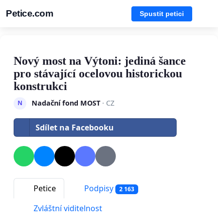
Petice.com
Spustit petici
Nový most na Výtoni: jediná šance
pro stávající ocelovou historickou
konstrukci
Nadační fond MOST
· CZ
N
Sdílet na Facebooku
Petice
Podpisy
2 163
Zvláštní viditelnost