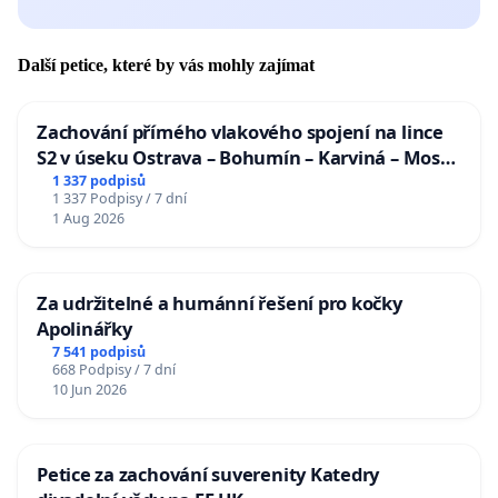
Další petice, které by vás mohly zajímat
Zachování přímého vlakového spojení na lince
S2 v úseku Ostrava – Bohumín – Karviná – Mosty
u Jablunkova
1 337 podpisů
1 337 Podpisy / 7 dní
1 Aug 2026
Za udržitelné a humánní řešení pro kočky
Apolinářky
7 541 podpisů
668 Podpisy / 7 dní
10 Jun 2026
Petice za zachování suverenity Katedry