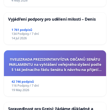
4 May 2026
Vyjádření podpory pro udělení milosti – Denis
1 761 podpisů
134 Podpisy / 7 dní
14 Jul 2026
‼️VELEZRADA PREZIDENTA‼️VÝZVA OBČANŮ SENÁTU
PARLAMENTU na vyhlášení veřejného slyšení podle
§ 144 jednacího řádu Senátu k návrhu na přijetí
usnesení k podání ústavní žaloby na prezidenta
republiky
42 746 podpisů
116 Podpisy / 7 dní
19 May 2026
Spravedlnost pro Grejsí: žádáme důkladné a