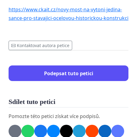
https://www.ckait.cz/novy-most-na-vytoni-jedina-
sance-pro-stavajici-ocelovou-historickou-konstrukci
Kontaktovat autora petice
Podepsat tuto petici
Sdílet tuto petici
Pomozte této petici získat více podpisů.