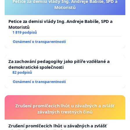
Petice za demisi vlády Ing. Andreje Babiše, SPD a
Motoristů
Petice za demisi vlády Ing. Andreje Babiše, SPD a
Motoristů
1 819 podpisů
Oznámení o transparentnosti
Za zachování pedagogiky jako pilíře vzdělané a
demokratické společnosti
82 podpisů
Oznámení o transparentnosti
Zrušení promlčecích lhůt u závažných a zvlášť
závažných trestných činů
Zrušení promlčecích lhůt u závažných a zvlášť