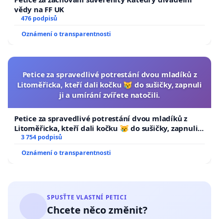
vědy na FF UK
476 podpisů
Oznámení o transparentnosti
Petice za spravedlivé potrestání dvou mladíků z
Litoměřicka, kteří dali kočku 😿 do sušičky, zapnuli
ji a umírání zvířete natočili.
Petice za spravedlivé potrestání dvou mladíků z
Litoměřicka, kteří dali kočku 😿 do sušičky, zapnuli ji
a umírání zvířete natočili.
3 754 podpisů
Oznámení o transparentnosti
SPUSŤTE VLASTNÍ PETICI
Chcete něco změnit?