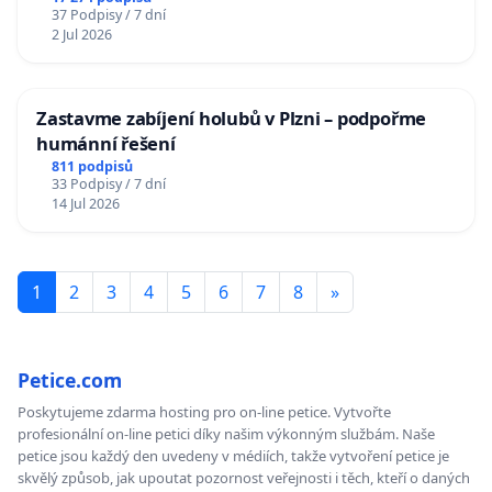
37 Podpisy / 7 dní
2 Jul 2026
Zastavme zabíjení holubů v Plzni – podpořme
humánní řešení
811 podpisů
33 Podpisy / 7 dní
14 Jul 2026
1
2
3
4
5
6
7
8
»
Petice.com
Poskytujeme zdarma hosting pro on-line petice. Vytvořte
profesionální on-line petici díky našim výkonným službám. Naše
petice jsou každý den uvedeny v médiích, takže vytvoření petice je
skvělý způsob, jak upoutat pozornost veřejnosti i těch, kteří o daných