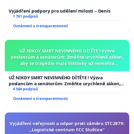
Vyjádření podpory pro udělení milosti – Denis
1 761 podpisů
Oznámení o transparentnosti
UŽ NIKDY SMRT NEVINNÉHO DÍTĚTE ! Výzva
poslancům a senátorům: Změňte urychleně zákon,
aby se tragédie malé Viktorky už nemohla
opakovat!
UŽ NIKDY SMRT NEVINNÉHO DÍTĚTE ! Výzva
poslancům a senátorům: Změňte urychleně zákon,
aby se tragédie malé Viktorky už nemohla opakovat!
4 566 podpisů
Oznámení o transparentnosti
Vyjádření veřejnosti a odpor proti záměru STC2879:
„Logistické centrum FCC Sluštice“