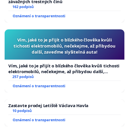
závažných trestných činů
162 podpisů
Oznámení o transparentnosti
Vím, jaké to je přijít o blízkého člověka kvůli
tichosti elektromobilů, nečekejme, až přibydou
další, zaveďme slyšitelná auta!
Vím, jaké to je přijít o blízkého člověka kvůli tichosti
elektromobilů, nečekejme, až přibydou další,
zaveďme slyšitelná auta!
257 podpisů
Oznámení o transparentnosti
Zastavte prodej Letiště Václava Havla
10 podpisů
Oznámení o transparentnosti