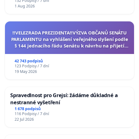
132 Podpisy / 7 dní
1 Aug 2026
‼️VELEZRADA PREZIDENTA‼️VÝZVA OBČANŮ SENÁTU
PARLAMENTU na vyhlášení veřejného slyšení podle
§ 144 jednacího řádu Senátu k návrhu na přijetí
usnesení k podání ústavní žaloby na prezidenta
republiky
42 743 podpisů
123 Podpisy / 7 dní
19 May 2026
Spravedlnost pro Grejsí: žádáme důkladné a
nestranné vyšetření
1 678 podpisů
116 Podpisy / 7 dní
22 Jul 2026