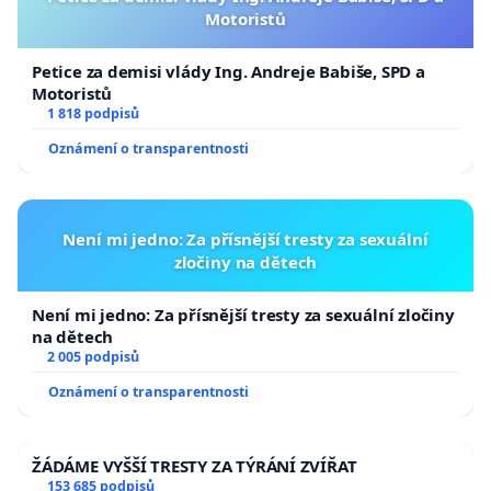
Motoristů
Petice za demisi vlády Ing. Andreje Babiše, SPD a
Motoristů
1 818 podpisů
Oznámení o transparentnosti
Není mi jedno: Za přísnější tresty za sexuální
zločiny na dětech
Není mi jedno: Za přísnější tresty za sexuální zločiny
na dětech
2 005 podpisů
Oznámení o transparentnosti
ŽÁDÁME VYŠŠÍ TRESTY ZA TÝRÁNÍ ZVÍŘAT
153 685 podpisů