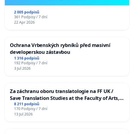
2 005 podpisů
361 Podpisy / 7 dní
22 Apr 2026
Ochrana Vrbenských rybníků před masivní
developerskou zástavbou
1 316 podpisů
192 Podpisy / 7 dní
3 Jul 2026
Za záchranu oboru translatologie na FF UK /
Save Translation Studies at the Faculty of Arts,
Charles University
8 211 podpisů
170 Podpisy / 7 dní
13 Jul 2026