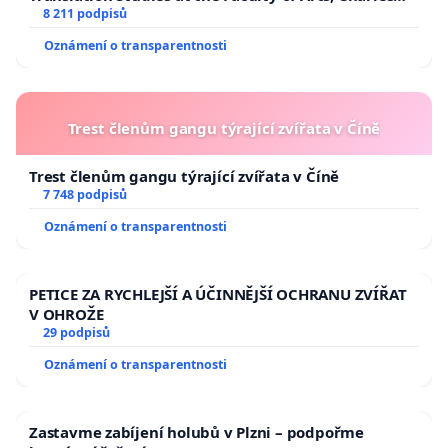
University
8 211 podpisů
Oznámení o transparentnosti
Trest členům gangu týrající zvířata v Číně
Trest členům gangu týrající zvířata v Číně
7 748 podpisů
Oznámení o transparentnosti
PETICE ZA RYCHLEJŠÍ A ÚČINNĚJŠÍ OCHRANU ZVÍŘAT
V OHROŽE
29 podpisů
Oznámení o transparentnosti
Zastavme zabíjení holubů v Plzni – podpořme