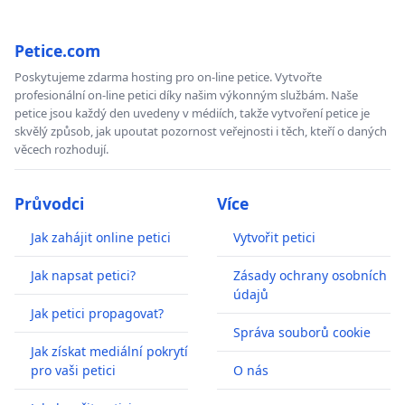
Petice.com
Poskytujeme zdarma hosting pro on-line petice. Vytvořte
profesionální on-line petici díky našim výkonným službám. Naše
petice jsou každý den uvedeny v médiích, takže vytvoření petice je
skvělý způsob, jak upoutat pozornost veřejnosti i těch, kteří o daných
věcech rozhodují.
Průvodci
Více
Jak zahájit online petici
Vytvořit petici
Jak napsat petici?
Zásady ochrany osobních
údajů
Jak petici propagovat?
Správa souborů cookie
Jak získat mediální pokrytí
pro vaši petici
O nás