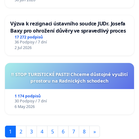
Výzva k rezignaci ústavního soudce JUDr. Josefa
Baxy pro ohrožení důvěry ve spravedlivý proces
17 272 podpisů
36 Podpisy / 7 dní
2 Jul 2026
‼️ STOP TURISTICKÉ PASTI! Chceme důstojné využití
prostoru na Radnických schodech
1 174 podpisů
30 Podpisy / 7 dní
6 May 2026
1
2
3
4
5
6
7
8
»