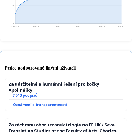
210
0
2014-12-26
2015-01-02
2015-01-10
2015-01-17
2015-01-25
2015-02-01
Petice podporované jinými uživateli
Za udržitelné a humánní řešení pro kočky
Apolinářky
7 513 podpisů
Oznámení o transparentnosti
Za záchranu oboru translatologie na FF UK / Save
Translation Studies at the Faculty of Arts, Charles