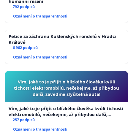
humánní řešení
792 podpisů
Oznámení o transparentnosti
Petice za záchranu Kuklenských rondelů v Hradci
Králové
6 962 podpisů
Oznámení o transparentnosti
Vím, jaké to je přijít o blízkého člověka kvůli
tichosti elektromobilů, nečekejme, až přibydou
další, zaveďme slyšitelná auta!
Vím, jaké to je přijít o blízkého člověka kvůli tichosti
elektromobilů, nečekejme, až přibydou další,
zaveďme slyšitelná auta!
257 podpisů
Oznámení o transparentnosti