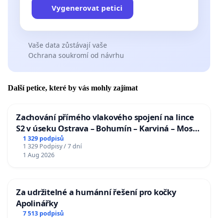
Vygenerovat petici
Vaše data zůstávají vaše
Ochrana soukromí od návrhu
Další petice, které by vás mohly zajímat
Zachování přímého vlakového spojení na lince
S2 v úseku Ostrava – Bohumín – Karviná – Mosty
u Jablunkova
1 329 podpisů
1 329 Podpisy / 7 dní
1 Aug 2026
Za udržitelné a humánní řešení pro kočky
Apolinářky
7 513 podpisů