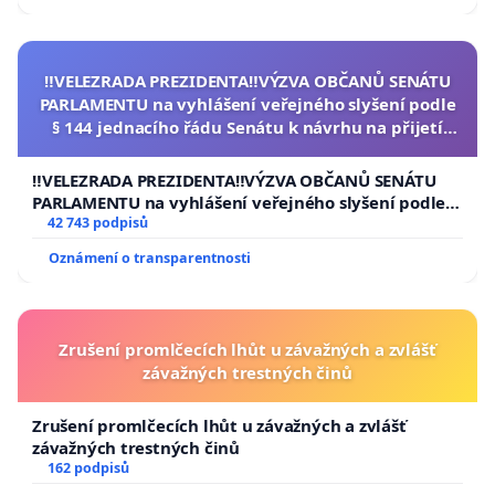
‼️VELEZRADA PREZIDENTA‼️VÝZVA OBČANŮ SENÁTU
PARLAMENTU na vyhlášení veřejného slyšení podle
§ 144 jednacího řádu Senátu k návrhu na přijetí
usnesení k podání ústavní žaloby na prezidenta
republiky
‼️VELEZRADA PREZIDENTA‼️VÝZVA OBČANŮ SENÁTU
PARLAMENTU na vyhlášení veřejného slyšení podle §
144 jednacího řádu Senátu k návrhu na přijetí
42 743 podpisů
usnesení k podání ústavní žaloby na prezidenta
Oznámení o transparentnosti
republiky
Zrušení promlčecích lhůt u závažných a zvlášť
závažných trestných činů
Zrušení promlčecích lhůt u závažných a zvlášť
závažných trestných činů
162 podpisů