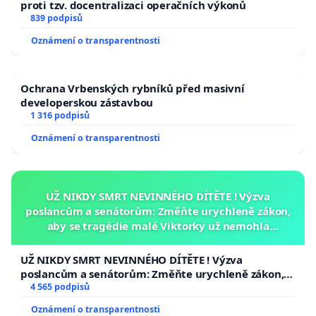
proti tzv. docentralizaci operačních výkonů
839 podpisů
Oznámení o transparentnosti
Ochrana Vrbenských rybníků před masivní
developerskou zástavbou
1 316 podpisů
Oznámení o transparentnosti
UŽ NIKDY SMRT NEVINNÉHO DÍTĚTE ! Výzva
poslancům a senátorům: Změňte urychleně zákon,
aby se tragédie malé Viktorky už nemohla
opakovat!
UŽ NIKDY SMRT NEVINNÉHO DÍTĚTE ! Výzva
poslancům a senátorům: Změňte urychleně zákon,
aby se tragédie malé Viktorky už nemohla opakovat!
4 565 podpisů
Oznámení o transparentnosti