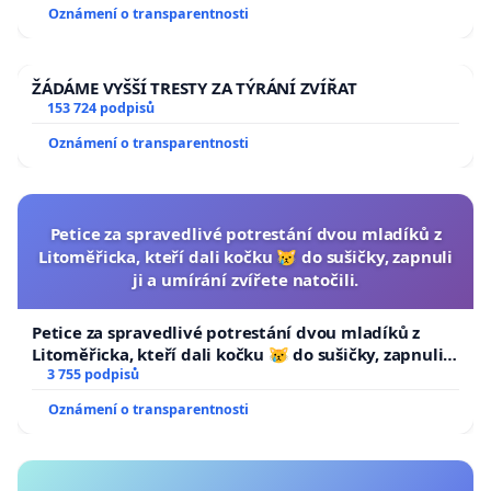
Oznámení o transparentnosti
ŽÁDÁME VYŠŠÍ TRESTY ZA TÝRÁNÍ ZVÍŘAT
153 724 podpisů
Oznámení o transparentnosti
Petice za spravedlivé potrestání dvou mladíků z
Litoměřicka, kteří dali kočku 😿 do sušičky, zapnuli
ji a umírání zvířete natočili.
Petice za spravedlivé potrestání dvou mladíků z
Litoměřicka, kteří dali kočku 😿 do sušičky, zapnuli ji
a umírání zvířete natočili.
3 755 podpisů
Oznámení o transparentnosti