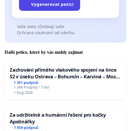
Vygenerovat petici
Vaše data zůstávají vaše
Ochrana soukromí od návrhu
Další petice, které by vás mohly zajímat
Zachování přímého vlakového spojení na lince
S2 v úseku Ostrava – Bohumín – Karviná – Mosty
u Jablunkova
1 351 podpisů
1 346 Podpisy / 7 dní
1 Aug 2026
Za udržitelné a humánní řešení pro kočky
Apolinářky
7 559 podpisů