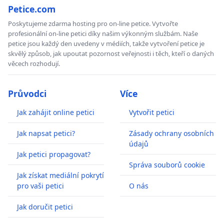
Petice.com
Poskytujeme zdarma hosting pro on-line petice. Vytvořte
profesionální on-line petici díky našim výkonným službám. Naše
petice jsou každý den uvedeny v médiích, takže vytvoření petice je
skvělý způsob, jak upoutat pozornost veřejnosti i těch, kteří o daných
věcech rozhodují.
Průvodci
Více
Jak zahájit online petici
Vytvořit petici
Jak napsat petici?
Zásady ochrany osobních
údajů
Jak petici propagovat?
Správa souborů cookie
Jak získat mediální pokrytí
pro vaši petici
O nás
Jak doručit petici