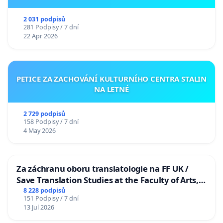
2 031 podpisů
281 Podpisy / 7 dní
22 Apr 2026
PETICE ZA ZACHOVÁNÍ KULTURNÍHO CENTRA STALIN
NA LETNÉ
2 729 podpisů
158 Podpisy / 7 dní
4 May 2026
Za záchranu oboru translatologie na FF UK /
Save Translation Studies at the Faculty of Arts,
Charles University
8 228 podpisů
151 Podpisy / 7 dní
13 Jul 2026