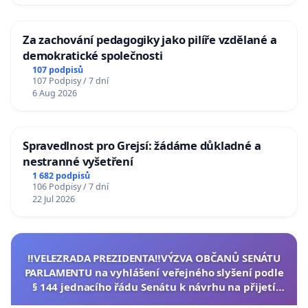
Za zachování pedagogiky jako pilíře vzdělané a
demokratické společnosti
107 podpisů
107 Podpisy / 7 dní
6 Aug 2026
Spravedlnost pro Grejsí: žádáme důkladné a
nestranné vyšetření
1 682 podpisů
106 Podpisy / 7 dní
22 Jul 2026
‼️VELEZRADA PREZIDENTA‼️VÝZVA OBČANŮ SENÁTU
PARLAMENTU na vyhlášení veřejného slyšení podle
§ 144 jednacího řádu Senátu k návrhu na přijetí
usnesení k podání ústavní žaloby na prezidenta