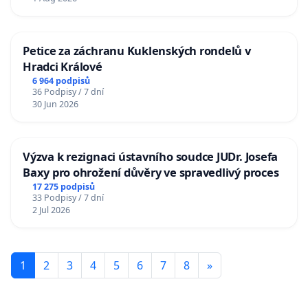
Petice za záchranu Kuklenských rondelů v
Hradci Králové
6 964 podpisů
36 Podpisy / 7 dní
30 Jun 2026
Výzva k rezignaci ústavního soudce JUDr. Josefa
Baxy pro ohrožení důvěry ve spravedlivý proces
17 275 podpisů
33 Podpisy / 7 dní
2 Jul 2026
1
2
3
4
5
6
7
8
»