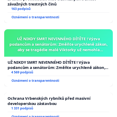
závažných trestných činů
163 podpisů
Oznámení o transparentnosti
UŽ NIKDY SMRT NEVINNÉHO DÍTĚTE ! Výzva
poslancům a senátorům: Změňte urychleně zákon,
aby se tragédie malé Viktorky už nemohla
opakovat!
UŽ NIKDY SMRT NEVINNÉHO DÍTĚTE ! Výzva
poslancům a senátorům: Změňte urychleně zákon,
aby se tragédie malé Viktorky už nemohla opakovat!
4 569 podpisů
Oznámení o transparentnosti
Ochrana Vrbenských rybníků před masivní
developerskou zástavbou
1 331 podpisů
Oznámení o transparentnosti