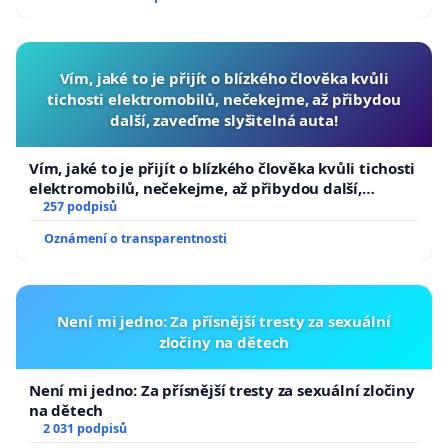
republiky
Vím, jaké to je přijít o blízkého člověka kvůli
tichosti elektromobilů, nečekejme, až přibydou
další, zaveďme slyšitelná auta!
Vím, jaké to je přijít o blízkého člověka kvůli tichosti
elektromobilů, nečekejme, až přibydou další,
zaveďme slyšitelná auta!
257 podpisů
Oznámení o transparentnosti
Není mi jedno: Za přísnější tresty za sexuální
zločiny na dětech
Není mi jedno: Za přísnější tresty za sexuální zločiny
na dětech
2 031 podpisů