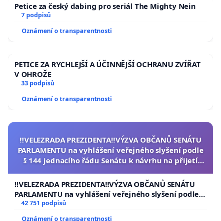
Petice za český dabing pro seriál The Mighty Nein
7 podpisů
Oznámení o transparentnosti
PETICE ZA RYCHLEJŠÍ A ÚČINNĚJŠÍ OCHRANU ZVÍŘAT
V OHROŽE
33 podpisů
Oznámení o transparentnosti
‼️VELEZRADA PREZIDENTA‼️VÝZVA OBČANŮ SENÁTU
PARLAMENTU na vyhlášení veřejného slyšení podle
§ 144 jednacího řádu Senátu k návrhu na přijetí
usnesení k podání ústavní žaloby na prezidenta
republiky
‼️VELEZRADA PREZIDENTA‼️VÝZVA OBČANŮ SENÁTU
PARLAMENTU na vyhlášení veřejného slyšení podle §
144 jednacího řádu Senátu k návrhu na přijetí
42 751 podpisů
usnesení k podání ústavní žaloby na prezidenta
Oznámení o transparentnosti