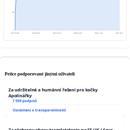
69
0
2017-09-08
2018-06-30
2019-04-20
2020-02-09
2020-11-29
2021-09-20
Petice podporované jinými uživateli
Za udržitelné a humánní řešení pro kočky
Apolinářky
7 559 podpisů
Oznámení o transparentnosti
Za záchranu oboru translatologie na FF UK / Save