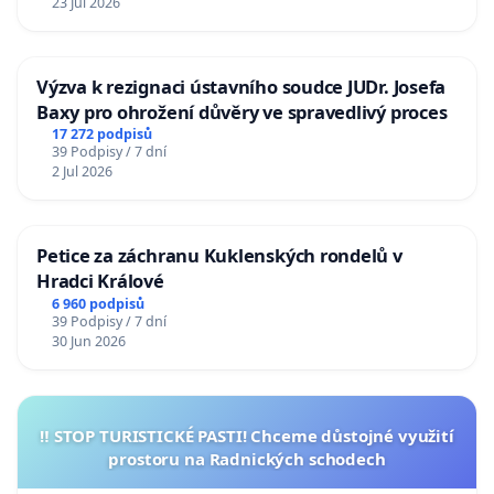
23 Jul 2026
Výzva k rezignaci ústavního soudce JUDr. Josefa
Baxy pro ohrožení důvěry ve spravedlivý proces
17 272 podpisů
39 Podpisy / 7 dní
2 Jul 2026
Petice za záchranu Kuklenských rondelů v
Hradci Králové
6 960 podpisů
39 Podpisy / 7 dní
30 Jun 2026
‼️ STOP TURISTICKÉ PASTI! Chceme důstojné využití
prostoru na Radnických schodech