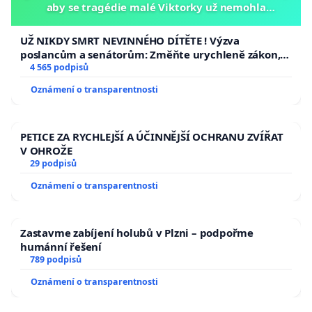
aby se tragédie malé Viktorky už nemohla
opakovat!
UŽ NIKDY SMRT NEVINNÉHO DÍTĚTE ! Výzva
poslancům a senátorům: Změňte urychleně zákon,
aby se tragédie malé Viktorky už nemohla opakovat!
4 565 podpisů
Oznámení o transparentnosti
PETICE ZA RYCHLEJŠÍ A ÚČINNĚJŠÍ OCHRANU ZVÍŘAT
V OHROŽE
29 podpisů
Oznámení o transparentnosti
Zastavme zabíjení holubů v Plzni – podpořme
humánní řešení
789 podpisů
Oznámení o transparentnosti