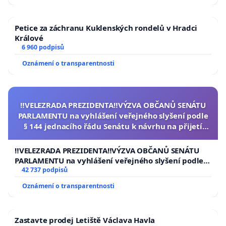
Petice za záchranu Kuklenských rondelů v Hradci
Králové
6 960 podpisů
Oznámení o transparentnosti
‼️VELEZRADA PREZIDENTA‼️VÝZVA OBČANŮ SENÁTU
PARLAMENTU na vyhlášení veřejného slyšení podle
§ 144 jednacího řádu Senátu k návrhu na přijetí
usnesení k podání ústavní žaloby na prezidenta
republiky
‼️VELEZRADA PREZIDENTA‼️VÝZVA OBČANŮ SENÁTU
PARLAMENTU na vyhlášení veřejného slyšení podle §
144 jednacího řádu Senátu k návrhu na přijetí
42 737 podpisů
usnesení k podání ústavní žaloby na prezidenta
Oznámení o transparentnosti
republiky
Zastavte prodej Letiště Václava Havla