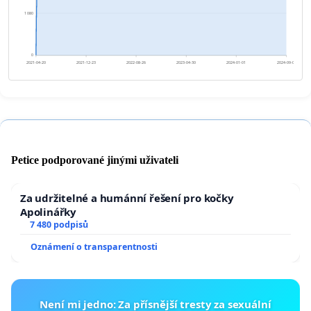
1 080
0
2021-04-20
2021-12-23
2022-08-26
2023-04-30
2024-01-01
2024-09-04
Petice podporované jinými uživateli
Za udržitelné a humánní řešení pro kočky
Apolinářky
7 480 podpisů
Oznámení o transparentnosti
Není mi jedno: Za přísnější tresty za sexuální