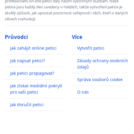
profesionální on-line petici díky našim výkonným službám. Naše
petice jsou každý den uvedeny v médiích, takže vytvoření petice je
skvělý způsob, jak upoutat pozornost veřejnosti i těch, kteří o daných
věcech rozhodují.
Průvodci
Více
Jak zahájit online petici
Vytvořit petici
Jak napsat petici?
Zásady ochrany osobních
údajů
Jak petici propagovat?
Správa souborů cookie
Jak získat mediální pokrytí
pro vaši petici
O nás
Jak doručit petici