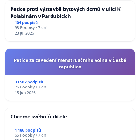
Petice proti výstavbě bytových domů v ulici K
Polabinám v Pardubicích
104 podpisů
93 Podpisy / 7 dní
23 Jul 2026
Petice za zavedení menstruačního volna v České
republice
33 502 podpisů
75 Podpisy / 7 dní
15 Jun 2026
Chceme svého ředitele
1 186 podpisů
65 Podpisy / 7 dní