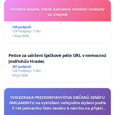
Chceme zelené, nikoli kamenné náměstí Svobody
ve Znojmě
129 podpisů
129 Podpisy / 7 dní
1 Aug 2026
Petice za udržení špičkové péče ORL v nemocnici
Jindřichův Hradec
387 podpisů
126 Podpisy / 7 dní
29 Jul 2026
‼️VELEZRADA PREZIDENTA‼️VÝZVA OBČANŮ SENÁTU
PARLAMENTU na vyhlášení veřejného slyšení podle
§ 144 jednacího řádu Senátu k návrhu na přijetí
usnesení k podání ústavní žaloby na prezidenta