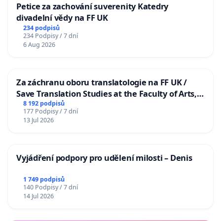
Petice za zachování suverenity Katedry
divadelní vědy na FF UK
234 podpisů
234 Podpisy / 7 dní
6 Aug 2026
Za záchranu oboru translatologie na FF UK /
Save Translation Studies at the Faculty of Arts,
Charles University
8 192 podpisů
177 Podpisy / 7 dní
13 Jul 2026
Vyjádření podpory pro udělení milosti – Denis
1 749 podpisů
140 Podpisy / 7 dní
14 Jul 2026