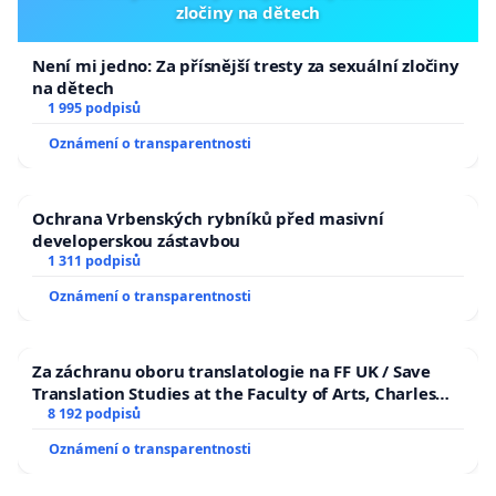
zločiny na dětech
Není mi jedno: Za přísnější tresty za sexuální zločiny
na dětech
1 995 podpisů
Oznámení o transparentnosti
Ochrana Vrbenských rybníků před masivní
developerskou zástavbou
1 311 podpisů
Oznámení o transparentnosti
Za záchranu oboru translatologie na FF UK / Save
Translation Studies at the Faculty of Arts, Charles
University
8 192 podpisů
Oznámení o transparentnosti