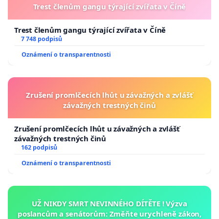
Trest členům gangu týrající zvířata v Číně
Trest členům gangu týrající zvířata v Číně
7 748 podpisů
Oznámení o transparentnosti
Zrušení promlčecích lhůt u závažných a zvlášť
závažných trestných činů
Zrušení promlčecích lhůt u závažných a zvlášť
závažných trestných činů
162 podpisů
Oznámení o transparentnosti
UŽ NIKDY SMRT NEVINNÉHO DÍTĚTE ! Výzva
poslancům a senátorům: Změňte urychleně zákon,