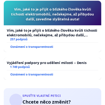
Vím, jaké to je přijít o blízkého člověka kvůli
tichosti elektromobilů, nečekejme, až přibydou
další, zaveďme slyšitelná auta!
Vím, jaké to je přijít o blízkého člověka kvůli tichosti
elektromobilů, nečekejme, až přibydou další,
zaveďme slyšitelná auta!
257 podpisů
Oznámení o transparentnosti
Vyjádření podpory pro udělení milosti – Denis
1 749 podpisů
Oznámení o transparentnosti
SPUSŤTE VLASTNÍ PETICI
Chcete něco změnit?