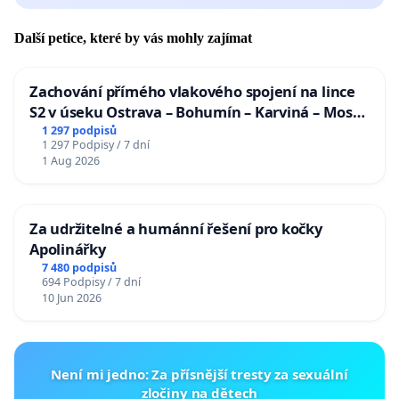
Další petice, které by vás mohly zajímat
Zachování přímého vlakového spojení na lince
S2 v úseku Ostrava – Bohumín – Karviná – Mosty
u Jablunkova
1 297 podpisů
1 297 Podpisy / 7 dní
1 Aug 2026
Za udržitelné a humánní řešení pro kočky
Apolinářky
7 480 podpisů
694 Podpisy / 7 dní
10 Jun 2026
Není mi jedno: Za přísnější tresty za sexuální
zločiny na dětech