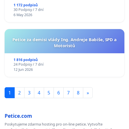
1 172 podpisů
30 Podpisy / 7 dní
6 May 2026
Petice za demisi vlády Ing. Andreje Babiše, SPD a
Motoristů
1 816 podpisů
24 Podpisy / 7 dní
12 Jun 2026
1
2
3
4
5
6
7
8
»
Petice.com
Poskytujeme zdarma hosting pro on-line petice. Vytvořte