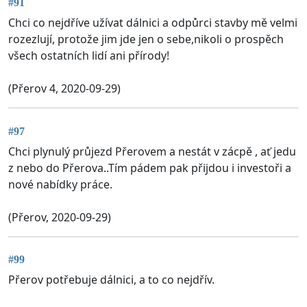
#91
Chci co nejdříve užívat dálnici a odpůrci stavby mě velmi
rozezlují, protože jim jde jen o sebe,nikoli o prospěch
všech ostatních lidí ani přírody!
(Přerov 4, 2020-09-29)
#97
Chci plynulý průjezd Přerovem a nestát v zácpě , ať jedu
z nebo do Přerova..Tím pádem pak přijdou i investoři a
nové nabídky práce.
(Přerov, 2020-09-29)
#99
Přerov potřebuje dálnici, a to co nejdřív.