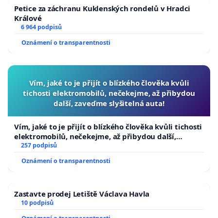
Petice za záchranu Kuklenských rondelů v Hradci
Králové
6 964 podpisů
Oznámení o transparentnosti
Vím, jaké to je přijít o blízkého člověka kvůli
tichosti elektromobilů, nečekejme, až přibydou
další, zaveďme slyšitelná auta!
Vím, jaké to je přijít o blízkého člověka kvůli tichosti
elektromobilů, nečekejme, až přibydou další,
zaveďme slyšitelná auta!
257 podpisů
Oznámení o transparentnosti
Zastavte prodej Letiště Václava Havla
10 podpisů