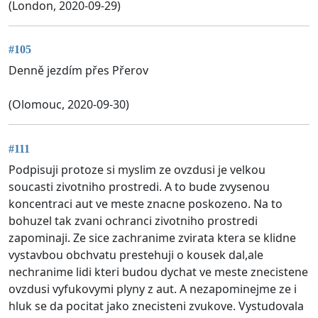
(London, 2020-09-29)
#105
Denně jezdím přes Přerov
(Olomouc, 2020-09-30)
#111
Podpisuji protoze si myslim ze ovzdusi je velkou
soucasti zivotniho prostredi. A to bude zvysenou
koncentraci aut ve meste znacne poskozeno. Na to
bohuzel tak zvani ochranci zivotniho prostredi
zapominaji. Ze sice zachranime zvirata ktera se klidne
vystavbou obchvatu prestehuji o kousek dal,ale
nechranime lidi kteri budou dychat ve meste znecistene
ovzdusi vyfukovymi plyny z aut. A nezapominejme ze i
hluk se da pocitat jako znecisteni zvukove. Vystudovala