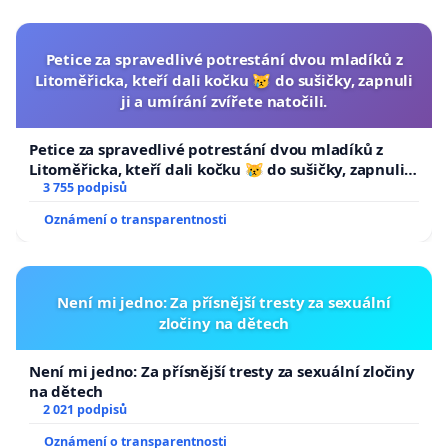
Petice za spravedlivé potrestání dvou mladíků z
Litoměřicka, kteří dali kočku 😿 do sušičky, zapnuli
ji a umírání zvířete natočili.
Petice za spravedlivé potrestání dvou mladíků z
Litoměřicka, kteří dali kočku 😿 do sušičky, zapnuli ji
a umírání zvířete natočili.
3 755 podpisů
Oznámení o transparentnosti
Není mi jedno: Za přísnější tresty za sexuální
zločiny na dětech
Není mi jedno: Za přísnější tresty za sexuální zločiny
na dětech
2 021 podpisů
Oznámení o transparentnosti