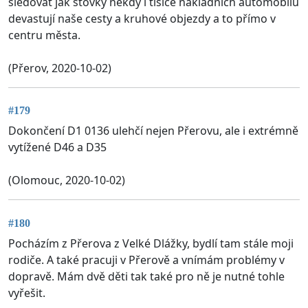
sledovat jak stovky někdy i tisíce nákladních automobilů
devastují naše cesty a kruhové objezdy a to přímo v
centru města.
(Přerov, 2020-10-02)
#179
Dokončení D1 0136 ulehčí nejen Přerovu, ale i extrémně
vytížené D46 a D35
(Olomouc, 2020-10-02)
#180
Pocházím z Přerova z Velké Dlážky, bydlí tam stále moji
rodiče. A také pracuji v Přerově a vnímám problémy v
dopravě. Mám dvě děti tak také pro ně je nutné tohle
vyřešit.