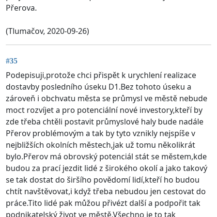
Přerova.
(Tlumačov, 2020-09-26)
#35
Podepisuji,protože chci přispět k urychlení realizace
dostavby posledního úseku D1.Bez tohoto úseku a
zároveň i obchvatu města se průmysl ve městě nebude
moct rozvíjet a pro potenciální nové investory,kteří by
zde třeba chtěli postavit průmyslové haly bude nadále
Přerov problémovým a tak by tyto vznikly nejspíše v
nejbližších okolních městech,jak už tomu několikrát
bylo.Přerov má obrovský potenciál stát se městem,kde
budou za prací jezdit lidé z širokého okolí a jako takový
se tak dostat do širšího povědomí lidí,kteří ho budou
chtít navštěvovat,i když třeba nebudou jen cestovat do
práce.Tito lidé pak můžou přivézt další a podpořit tak
podnikatelský život ve městě.Všechno je to tak