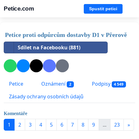
Petice.com
Spustit petici
Petice proti odpůrcům dostavby D1 v Přerově
Sdílet na Facebooku (881)
Petice
Oznámení
Podpisy
2
4 549
Zásady ochrany osobních údajů
Komentáře
1
2
3
4
5
6
7
8
9
...
23
»