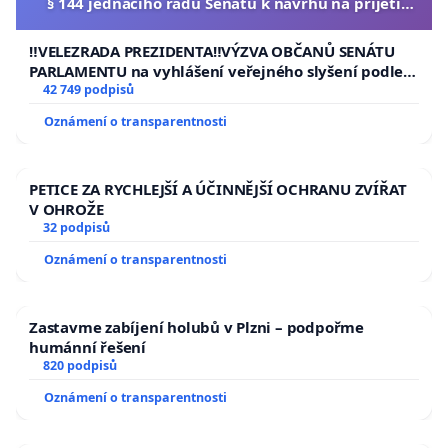
§ 144 jednacího řádu Senátu k návrhu na přijetí
usnesení k podání ústavní žaloby na prezidenta
republiky
‼️VELEZRADA PREZIDENTA‼️VÝZVA OBČANŮ SENÁTU
PARLAMENTU na vyhlášení veřejného slyšení podle §
144 jednacího řádu Senátu k návrhu na přijetí
42 749 podpisů
usnesení k podání ústavní žaloby na prezidenta
Oznámení o transparentnosti
republiky
PETICE ZA RYCHLEJŠÍ A ÚČINNĚJŠÍ OCHRANU ZVÍŘAT
V OHROŽE
32 podpisů
Oznámení o transparentnosti
Zastavme zabíjení holubů v Plzni – podpořme
humánní řešení
820 podpisů
Oznámení o transparentnosti