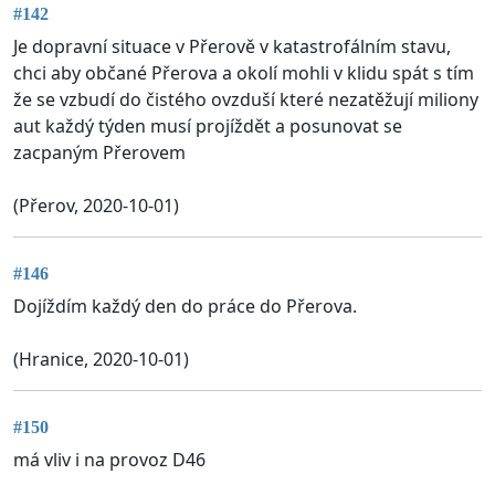
#142
Je dopravní situace v Přerově v katastrofálním stavu,
chci aby občané Přerova a okolí mohli v klidu spát s tím
že se vzbudí do čistého ovzduší které nezatěžují miliony
aut každý týden musí projíždět a posunovat se
zacpaným Přerovem
(Přerov, 2020-10-01)
#146
Dojíždím každý den do práce do Přerova.
(Hranice, 2020-10-01)
#150
má vliv i na provoz D46