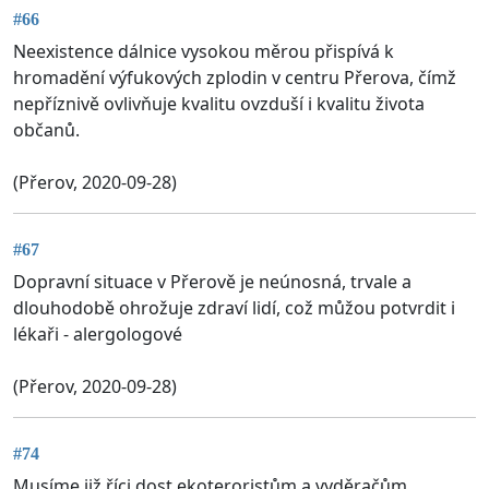
#66
Neexistence dálnice vysokou měrou přispívá k
hromadění výfukových zplodin v centru Přerova, čímž
nepříznivě ovlivňuje kvalitu ovzduší i kvalitu života
občanů.
(Přerov, 2020-09-28)
#67
Dopravní situace v Přerově je neúnosná, trvale a
dlouhodobě ohrožuje zdraví lidí, což můžou potvrdit i
lékaři - alergologové
(Přerov, 2020-09-28)
#74
Musíme již říci dost ekoteroristům a vyděračům.