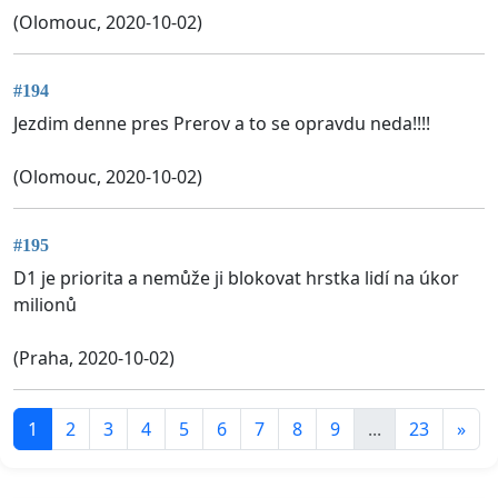
(Olomouc, 2020-10-02)
#194
Jezdim denne pres Prerov a to se opravdu neda!!!!
(Olomouc, 2020-10-02)
#195
D1 je priorita a nemůže ji blokovat hrstka lidí na úkor
milionů
(Praha, 2020-10-02)
1
2
3
4
5
6
7
8
9
...
23
»