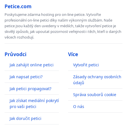
Petice.com
Poskytujeme zdarma hosting pro on-line petice. Vytvořte
profesionální on-line petici díky našim výkonným službám. Naše
petice jsou každý den uvedeny v médiích, takže vytvoření petice je
skvělý způsob, jak upoutat pozornost veřejnosti i těch, kteří o daných
věcech rozhodují.
Průvodci
Více
Jak zahájit online petici
Vytvořit petici
Jak napsat petici?
Zásady ochrany osobních
údajů
Jak petici propagovat?
Správa souborů cookie
Jak získat mediální pokrytí
pro vaši petici
O nás
Jak doručit petici