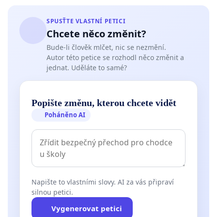
SPUSŤTE VLASTNÍ PETICI
Chcete něco změnit?
Bude-li člověk mlčet, nic se nezmění.
Autor této petice se rozhodl něco změnit a
jednat. Uděláte to samé?
Popište změnu, kterou chcete vidět
Poháněno AI
Napište to vlastními slovy. AI za vás připraví
silnou petici.
Vygenerovat petici