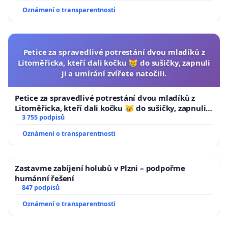
Oznámení o transparentnosti
Petice za spravedlivé potrestání dvou mladíků z
Litoměřicka, kteří dali kočku 😿 do sušičky, zapnuli
ji a umírání zvířete natočili.
Petice za spravedlivé potrestání dvou mladíků z
Litoměřicka, kteří dali kočku 😿 do sušičky, zapnuli ji
a umírání zvířete natočili.
3 755 podpisů
Oznámení o transparentnosti
Zastavme zabíjení holubů v Plzni – podpořme
humánní řešení
847 podpisů
Oznámení o transparentnosti