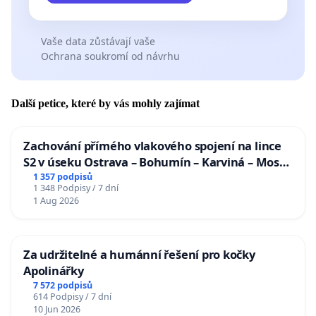
Vaše data zůstávají vaše
Ochrana soukromí od návrhu
Další petice, které by vás mohly zajímat
Zachování přímého vlakového spojení na lince
S2 v úseku Ostrava – Bohumín – Karviná – Mosty
u Jablunkova
1 357 podpisů
1 348 Podpisy / 7 dní
1 Aug 2026
Za udržitelné a humánní řešení pro kočky
Apolinářky
7 572 podpisů
614 Podpisy / 7 dní
10 Jun 2026