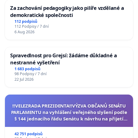
Za zachování pedagogiky jako pilíře vzdělané a
demokratické společnosti
112 podpisů
112 Podpisy / 7 dní
6 Aug 2026
Spravedlnost pro Grejsí: žádáme důkladné a
nestranné vyšetření
1 683 podpisů
98 Podpisy / 7 dní
22 Jul 2026
‼️VELEZRADA PREZIDENTA‼️VÝZVA OBČANŮ SENÁTU
PARLAMENTU na vyhlášení veřejného slyšení podle
§ 144 jednacího řádu Senátu k návrhu na přijetí
usnesení k podání ústavní žaloby na prezidenta
republiky
42 751 podpisů