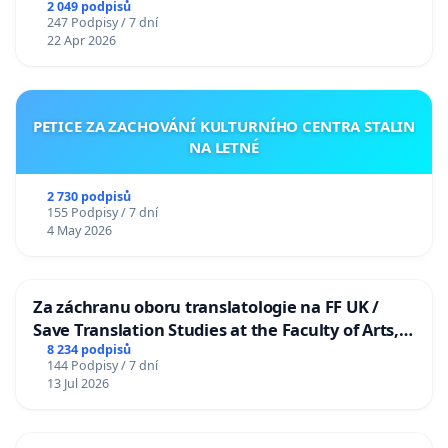
2 049 podpisů
247 Podpisy / 7 dní
22 Apr 2026
PETICE ZA ZACHOVÁNÍ KULTURNÍHO CENTRA STALIN
NA LETNÉ
2 730 podpisů
155 Podpisy / 7 dní
4 May 2026
Za záchranu oboru translatologie na FF UK /
Save Translation Studies at the Faculty of Arts,
Charles University
8 234 podpisů
144 Podpisy / 7 dní
13 Jul 2026