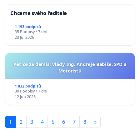
Chceme svého ředitele
1 193 podpisů
35 Podpisy / 7 dní
23 Jul 2026
Petice za demisi vlády Ing. Andreje Babiše, SPD a
Motoristů
1 832 podpisů
30 Podpisy / 7 dní
12 Jun 2026
1
2
3
4
5
6
7
8
»