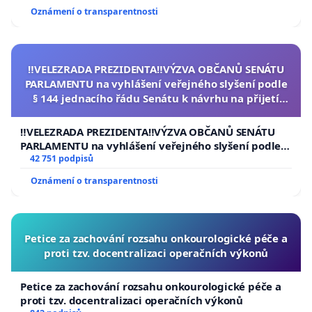
Oznámení o transparentnosti
‼️VELEZRADA PREZIDENTA‼️VÝZVA OBČANŮ SENÁTU
PARLAMENTU na vyhlášení veřejného slyšení podle
§ 144 jednacího řádu Senátu k návrhu na přijetí
usnesení k podání ústavní žaloby na prezidenta
republiky
‼️VELEZRADA PREZIDENTA‼️VÝZVA OBČANŮ SENÁTU
PARLAMENTU na vyhlášení veřejného slyšení podle §
144 jednacího řádu Senátu k návrhu na přijetí
42 751 podpisů
usnesení k podání ústavní žaloby na prezidenta
Oznámení o transparentnosti
republiky
Petice za zachování rozsahu onkourologické péče a
proti tzv. docentralizaci operačních výkonů
Petice za zachování rozsahu onkourologické péče a
proti tzv. docentralizaci operačních výkonů