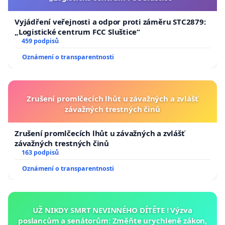
Vyjádření veřejnosti a odpor proti záměru STC2879:
„Logistické centrum FCC Sluštice“
459 podpisů
Oznámení o transparentnosti
Zrušení promlčecích lhůt u závažných a zvlášť
závažných trestných činů
Zrušení promlčecích lhůt u závažných a zvlášť
závažných trestných činů
163 podpisů
Oznámení o transparentnosti
UŽ NIKDY SMRT NEVINNÉHO DÍTĚTE ! Výzva
poslancům a senátorům: Změňte urychleně zákon,