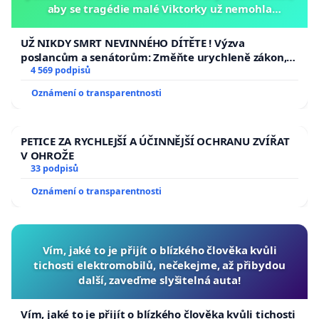
aby se tragédie malé Viktorky už nemohla
opakovat!
UŽ NIKDY SMRT NEVINNÉHO DÍTĚTE ! Výzva
poslancům a senátorům: Změňte urychleně zákon,
aby se tragédie malé Viktorky už nemohla opakovat!
4 569 podpisů
Oznámení o transparentnosti
PETICE ZA RYCHLEJŠÍ A ÚČINNĚJŠÍ OCHRANU ZVÍŘAT
V OHROŽE
33 podpisů
Oznámení o transparentnosti
Vím, jaké to je přijít o blízkého člověka kvůli
tichosti elektromobilů, nečekejme, až přibydou
další, zaveďme slyšitelná auta!
Vím, jaké to je přijít o blízkého člověka kvůli tichosti