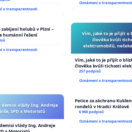
Oznámení o transparentnost
cího řádu Senátu k návrhu
 o transparentnosti
í usnesení k podání ústavní
 prezidenta republiky
zabíjení holubů v Plzni –
Vím, jaké to je přijít o
 humánní řešení
člověka kvůli tich
isů
elektromobilů, nečeke
 o transparentnosti
přibydou další, zaveďme 
auta!
Vím, jaké to je přijít o blí
člověka kvůli tichosti ele
nečekejme, až přibydou da
257 podpisů
zaveďme slyšitelná auta!
Oznámení o transparentnost
Petice za záchranu Kukle
a demisi vlády Ing. Andreje
rondelů v Hradci Králové
biše, SPD a Motoristů
6 960 podpisů
Oznámení o transparentnost
 demisi vlády Ing. Andreje
PD a Motoristů