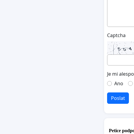
Captcha
Je mi alesp
Ano
Poslat
Petice podpo