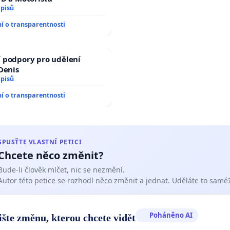
dpisů
 o transparentnosti
 podpory pro udělení
 Denis
dpisů
 o transparentnosti
SPUSŤTE VLASTNÍ PETICI
Chcete něco změnit?
Bude-li člověk mlčet, nic se nezmění.
Autor této petice se rozhodl něco změnit a jednat. Uděláte to samé
Poháněno AI
ište změnu, kterou chcete vidět