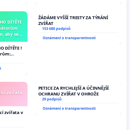
ŽÁDÁME VYŠŠÍ TRESTY ZA TÝRÁNÍ
HO DÍTĚTE
ZVÍŘAT
nátorům:
153 680 podpisů
, aby se
Oznámení o transparentnosti
už nemohla
 DÍTĚTE !
orům:
aby se
ž nemohla
i
PETICE ZA RYCHLEJŠÍ A ÚČINNĚJŠÍ
ící zvířata
OCHRANU ZVÍŘAT V OHROŽE
29 podpisů
Oznámení o transparentnosti
í zvířata v