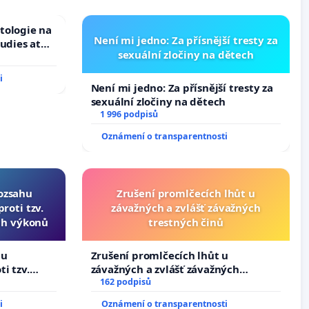
tologie na
Není mi jedno: Za přísnější tresty za
tudies at
sexuální zločiny na dětech
s
i
Není mi jedno: Za přísnější tresty za
sexuální zločiny na dětech
1 996 podpisů
Oznámení o transparentnosti
rozsahu
Zrušení promlčecích lhůt u
roti tzv.
závažných a zvlášť závažných
ch výkonů
trestných činů
hu
Zrušení promlčecích lhůt u
i tzv.
závažných a zvlášť závažných
h výkonů
trestných činů
162 podpisů
i
Oznámení o transparentnosti