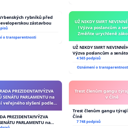
Vrbenských rybníků před
UŽ NIKDY SMRT NEVINNÉ
developerskou zástavbou
! Výzva poslancům a se
dpisů
Změňte urychleně zákon
 o transparentnosti
tragédie malé Viktorky 
opakovat!
UŽ NIKDY SMRT NEVINNÉHO
Výzva poslancům a senát
Změňte urychleně zákon, 
4 565 podpisů
tragédie malé Viktorky u
Oznámení o transparentnost
opakovat!
ZRADA PREZIDENTA‼️VÝZVA
Trest členům gangu týraj
 SENÁTU PARLAMENTU na
v Číně
í veřejného slyšení podle §
ednacího řádu Senátu k
Trest členům gangu týrajíc
a přijetí usnesení k podání
Číně
ADA PREZIDENTA‼️VÝZVA
ní žaloby na prezidenta
7 748 podpisů
SENÁTU PARLAMENTU na
republiky
 veřejného slyšení podle §
odpisů