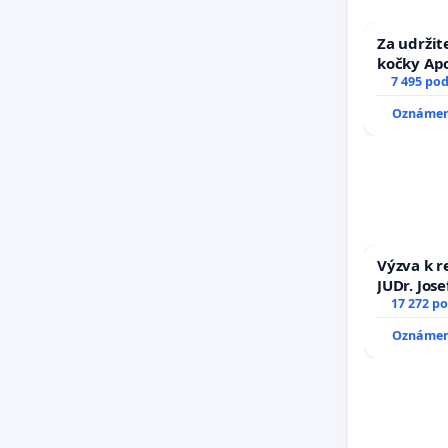
Za udržit
kočky Ap
7 495 po
Oznámení
Výzva k r
JUDr. Jos
důvěry ve
17 272 p
Oznámení