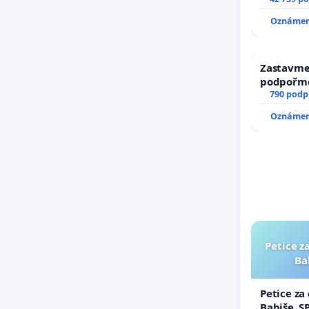
144 jedna
Oznámení
na přijet
žaloby na
Zastavme 
podpořme
790 podp
Oznámení
Petice z
Ba
Petice za
Babiše, S