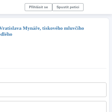
Přihlásit se
Spustit petici
 Vratislava Mynáře, tiskového mluvčího
edlého