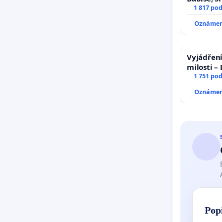
1 817 po
Oznámení
Vyjádření
milosti –
1 751 po
Oznámení
Pop