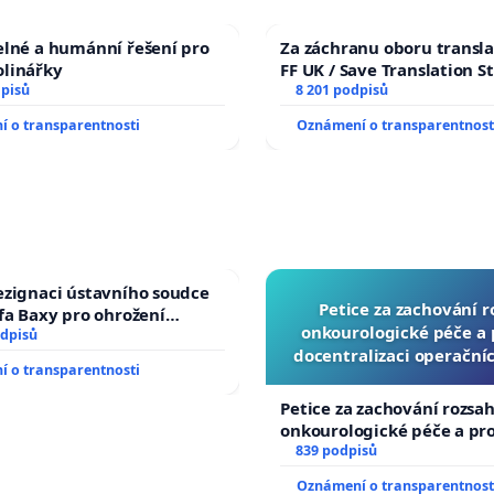
elné a humánní řešení pro
Za záchranu oboru transla
olinářky
FF UK / Save Translation S
dpisů
the Faculty of Arts, Charle
8 201 podpisů
University
 o transparentnosti
Oznámení o transparentnost
ezignaci ústavního soudce
Petice za zachování 
efa Baxy pro ohrožení
onkourologické péče a p
 spravedlivý proces
odpisů
docentralizaci operační
 o transparentnosti
Petice za zachování rozsa
onkourologické péče a prot
docentralizaci operačníc
839 podpisů
Oznámení o transparentnost