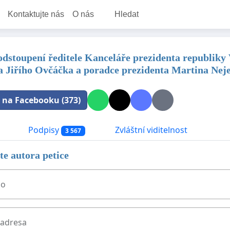
Kontaktujte nás
O nás
Hledat
 odstoupení ředitele Kanceláře prezidenta republiky
a Jiřího Ovčáčka a poradce prezidenta Martina Nej
t na Facebooku (373)
Podpisy
Zvláštní viditelnost
3 567
e autora petice
no
 adresa