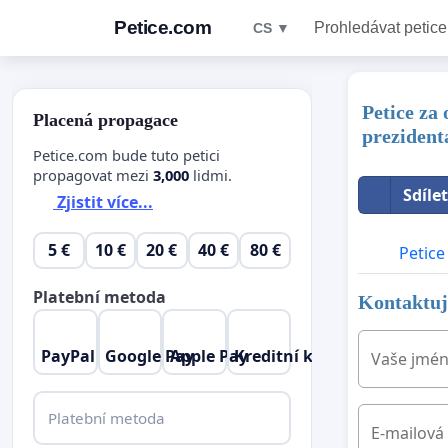
Petice.com
Prohledávat petice
CS ▼
Petice za
Placená propagace
prezident
Petice.com bude tuto petici
propagovat mezi
3,000
lidmi.
Sdíle
Zjistit více...
5 €
10 €
20 €
40 €
80 €
Petice
Platební metoda
Kontaktujt
PayPal
Google Pay
Apple Pay
Kreditní karta
Vaše jmé
Platební metoda
E-mailová