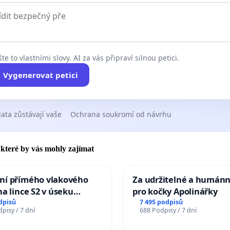
te to vlastními slovy. AI za vás připraví silnou petici.
Vygenerovat petici
ata zůstávají vaše
Ochrana soukromí od návrhu
, které by vás mohly zajímat
ní přímého vlakového
Za udržitelné a humánn
na lince S2 v úseku
pro kočky Apolinářky
– Bohumín – Karviná –
dpisů
7 495 podpisů
pisy / 7 dní
688 Podpisy / 7 dní
 Jablunkova