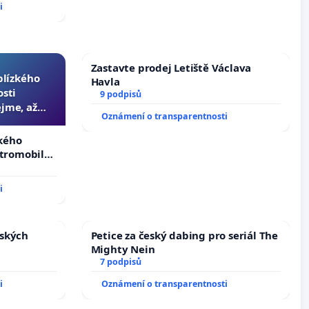
i
Zastavte prodej Letiště Václava
 blízkého
Havla
osti
9 podpisů
jme, až
Oznámení o transparentnosti
slyšitelná
zkého
ktromobilů,
lší,
i
nských
Petice za český dabing pro seriál The
Mighty Nein
7 podpisů
i
Oznámení o transparentnosti