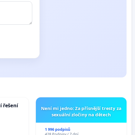
í řešení
Není mi jedno: Za přísnější tresty za
sexuální zločiny na dětech
1 996 podpisů
428 Podpisy / 7 dní