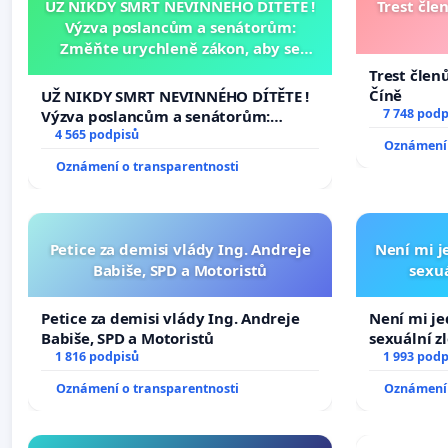
UŽ NIKDY SMRT NEVINNÉHO DÍTĚTE !
Trest čle
Výzva poslancům a senátorům:
Změňte urychleně zákon, aby se
tragédie malé Viktorky už nemohla
Trest člen
opakovat!
Číně
UŽ NIKDY SMRT NEVINNÉHO DÍTĚTE !
7 748 podp
Výzva poslancům a senátorům:
Změňte urychleně zákon, aby se
4 565 podpisů
Oznámení 
tragédie malé Viktorky už nemohla
Oznámení o transparentnosti
opakovat!
Petice za demisi vlády Ing. Andreje
Není mi je
Babiše, SPD a Motoristů
sexuá
Petice za demisi vlády Ing. Andreje
Není mi jed
Babiše, SPD a Motoristů
sexuální z
1 816 podpisů
1 993 podp
Oznámení o transparentnosti
Oznámení 