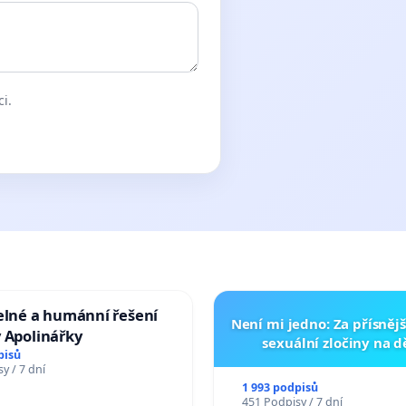
ci.
elné a humánní řešení
Není mi jedno: Za přísnějš
 Apolinářky
sexuální zločiny na 
pisů
y / 7 dní
1 993 podpisů
451 Podpisy / 7 dní