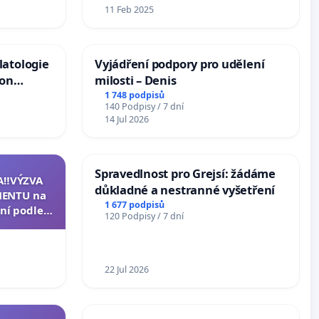
11 Feb 2025
latologie
Vyjádření podpory pro udělení
ion
milosti – Denis
Arts,
1 748 podpisů
140 Podpisy / 7 dní
14 Jul 2026
Spravedlnost pro Grejsí: žádáme
A‼️VÝZVA
důkladné a nestranné vyšetření
ENTU na
1 677 podpisů
ní podle §
120 Podpisy / 7 dní
u k návrhu
ní ústavní
epubliky
22 Jul 2026