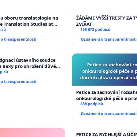
u oboru translatologie na
ŽÁDÁME VYŠŠÍ TRESTY ZA 
ve Translation Studies at
ZVÍŘAT
 of Arts, Charles
isů
153 673 podpisů
o transparentnosti
Oznámení o transparentnosti
zignaci ústavního soudce
Petice za zachování r
fa Baxy pro ohrožení důvěry
onkourologické péče a pr
livý proces
pisů
docentralizaci operační
o transparentnosti
Petice za zachování rozsah
onkourologické péče a prot
docentralizaci operačních
838 podpisů
Oznámení o transparentnosti
PETICE ZA RYCHLEJŠÍ A ÚČI