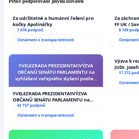
Petice podporované jinými uživateli
Za udržitelné a humánní řešení pro
Za záchran
kočky Apolinářky
FF UK / Sa
7 476 podpisů
the Faculty
8 189 podp
University
Oznámení o transparentnosti
Oznámení 
Výzva k re
‼️VELEZRADA PREZIDENTA‼️VÝZVA
JUDr. Jose
OBČANŮ SENÁTU PARLAMENTU na
ve spraved
17 272 pod
vyhlášení veřejného slyšení podle §
Oznámení 
144 jednacího řádu Senátu k návrhu
na přijetí usnesení k podání ústavní
‼️VELEZRADA PREZIDENTA‼️VÝZVA
žaloby na prezidenta republiky
OBČANŮ SENÁTU PARLAMENTU na
vyhlášení veřejného slyšení podle §
42 737 podpisů
144 jednacího řádu Senátu k návrhu
Oznámení o transparentnosti
na přijetí usnesení k podání ústavní
žaloby na prezidenta republiky