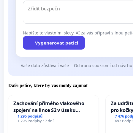
Napište to vlastními slovy. AI za vás připraví silnou peti
Vygenerovat petici
Vaše data zůstávají vaše
Ochrana soukromí od návrhu
Další petice, které by vás mohly zajímat
Zachování přímého vlakového
Za udržit
spojení na lince S2 v úseku
pro kočky
Ostrava – Bohumín – Karviná –
1 295 podpisů
7 476 pod
1 295 Podpisy / 7 dní
692 Podpis
Mosty u Jablunkova