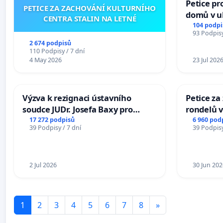
Petice pr
PETICE ZA ZACHOVÁNÍ KULTURNÍHO
domů v ul
CENTRA STALIN NA LETNÉ
Pardubic
104 podpi
93 Podpisy
2 674 podpisů
110 Podpisy / 7 dní
4 May 2026
23 Jul 202
Výzva k rezignaci ústavního
Petice z
soudce JUDr. Josefa Baxy pro
rondelů v
ohrožení důvěry ve spravedlivý
17 272 podpisů
6 960 pod
39 Podpisy / 7 dní
39 Podpisy
proces
2 Jul 2026
30 Jun 202
1
2
3
4
5
6
7
8
»