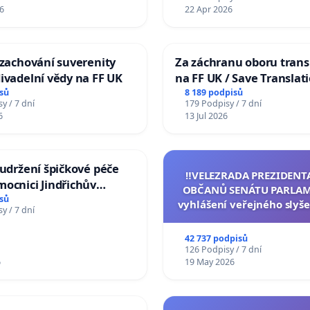
6
22 Apr 2026
 zachování suverenity
Za záchranu oboru trans
ivadelní vědy na FF UK
na FF UK / Save Translat
Studies at the Faculty of 
sů
8 189 podpisů
y / 7 dní
179 Podpisy / 7 dní
Charles University
6
13 Jul 2026
 udržení špičkové péče
‼️VELEZRADA PREZIDENT
ocnici Jindřichův
OBČANŮ SENÁTU PARLAM
sů
vyhlášení veřejného slyše
y / 7 dní
144 jednacího řádu Senát
na přijetí usnesení k podá
42 737 podpisů
žaloby na prezidenta r
126 Podpisy / 7 dní
6
19 May 2026