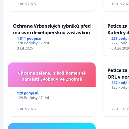
1 Aug 2026
10 Jun 202
Ochrana Vrbenských rybníků před
Petice za
masivní developerskou zástavbou
Katedry d
1 311 podpisů
227 podpi
278 Podpisy / 7 dní
227 Podpis
3 Jul 2026
6 Aug 202
Petice za
Chceme zelené, nikoli kamenné
ORL v nem
náměstí Svobody ve Znojmě
Hradec
387 podpi
126 Podpis
129 podpisů
129 Podpisy / 7 dní
1 Aug 2026
29 Jul 202