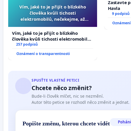
Zastavte p
Vím, jaké to je přijít o blízkého
Havla
člověka kvůli tichosti
9 podpisů
elektromobilů, nečekejme, až
Oznámení 
přibydou další, zaveďme slyšitelná
auta!
Vím, jaké to je přijít o blízkého
člověka kvůli tichosti elektromobilů,
nečekejme, až přibydou další,
257 podpisů
zaveďme slyšitelná auta!
Oznámení o transparentnosti
SPUSŤTE VLASTNÍ PETICI
Chcete něco změnit?
Bude-li člověk mlčet, nic se nezmění.
Autor této petice se rozhodl něco změnit a jednat.
Pohán
Popište změnu, kterou chcete vidět