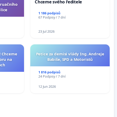
Chceme svého ředitele
truačního
lice
1 186 podpisů
67 Podpisy / 7 dní
23 Jul 2026
I! Chceme
Petice za demisi vlády Ing. Andreje
toru na
Babiše, SPD a Motoristů
ech
1 816 podpisů
24 Podpisy / 7 dní
12 Jun 2026