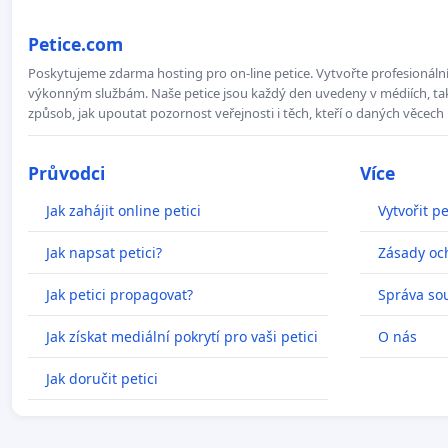
Petice.com
Poskytujeme zdarma hosting pro on-line petice. Vytvořte profesionální 
výkonným službám. Naše petice jsou každý den uvedeny v médiích, takž
způsob, jak upoutat pozornost veřejnosti i těch, kteří o daných věcech 
Průvodci
Více
Jak zahájit online petici
Vytvořit pe
Jak napsat petici?
Zásady oc
Jak petici propagovat?
Správa so
Jak získat mediální pokrytí pro vaši petici
O nás
Jak doručit petici