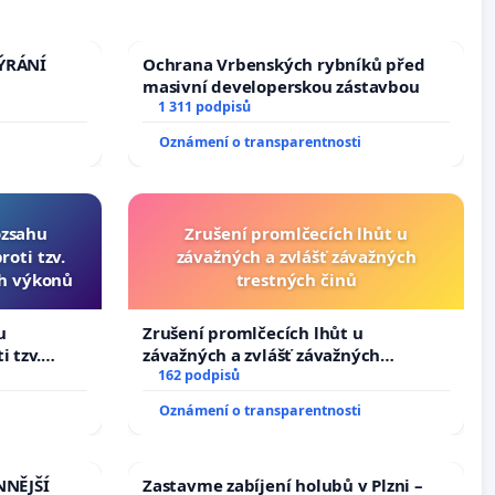
TÝRÁNÍ
Ochrana Vrbenských rybníků před
masivní developerskou zástavbou
1 311 podpisů
Oznámení o transparentnosti
ozsahu
Zrušení promlčecích lhůt u
oti tzv.
závažných a zvlášť závažných
ch výkonů
trestných činů
u
Zrušení promlčecích lhůt u
i tzv.
závažných a zvlášť závažných
 výkonů
trestných činů
162 podpisů
Oznámení o transparentnosti
NNĚJŠÍ
Zastavme zabíjení holubů v Plzni –