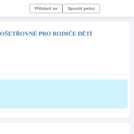
Přihlásit se
Spustit petici
 OŠETŘOVNÉ PRO RODIČE DĚTÍ