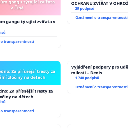
nům gangu týrající zvířata
OCHRANU ZVÍŘAT V OHRO
v Číně
29 podpisů
Oznámení o transparentnosti
ům gangu týrající zvířata v
isů
o transparentnosti
Vyjádření podpory pro udě
dno: Za přísnější tresty za
milosti – Denis
lní zločiny na dětech
1 748 podpisů
Oznámení o transparentnosti
no: Za přísnější tresty za
ločiny na dětech
isů
o transparentnosti