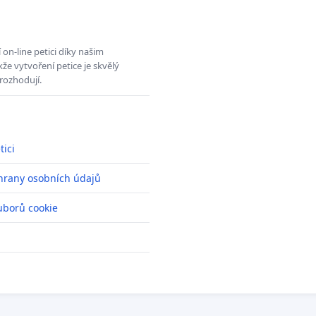
on-line petici díky našim
e vytvoření petice je skvělý
rozhodují.
tici
hrany osobních údajů
uborů cookie