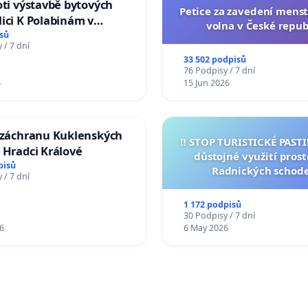
oti výstavbě bytových
Petice za zavedení mens
ici K Polabinám v
volna v České repub
ích
sů
 / 7 dní
33 502 podpisů
76 Podpisy / 7 dní
6
15 Jun 2026
a záchranu Kuklenských
‼️ STOP TURISTICKÉ PAST
 Hradci Králové
důstojné využití pros
pisů
Radnických schod
 / 7 dní
1 172 podpisů
30 Podpisy / 7 dní
6
6 May 2026