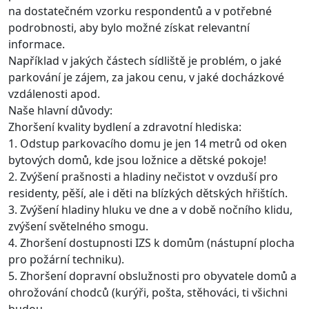
na dostatečném vzorku respondentů a v potřebné
podrobnosti, aby bylo možné získat relevantní
informace.
Například v jakých částech sídliště je problém, o jaké
parkování je zájem, za jakou cenu, v jaké docházkové
vzdálenosti apod.
Naše hlavní důvody:
Zhoršení kvality bydlení a zdravotní hlediska:
1. Odstup parkovacího domu je jen 14 metrů od oken
bytových domů, kde jsou ložnice a dětské pokoje!
2. Zvýšení prašnosti a hladiny nečistot v ovzduší pro
residenty, pěší, ale i děti na blízkých dětských hřištích.
3. Zvýšení hladiny hluku ve dne a v době nočního klidu,
zvýšení světelného smogu.
4. Zhoršení dostupnosti IZS k domům (nástupní plocha
pro požární techniku).
5. Zhoršení dopravní obslužnosti pro obyvatele domů a
ohrožování chodců (kurýři, pošta, stěhováci, ti všichni