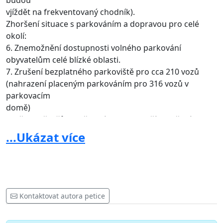
budou
vjíždět na frekventovaný chodník).
Zhoršení situace s parkováním a dopravou pro celé
okolí:
6. Znemožnění dostupnosti volného parkování
obyvatelům celé blízké oblasti.
7. Zrušení bezplatného parkoviště pro cca 210 vozů
(nahrazení placeným parkováním pro 316 vozů v
parkovacím
domě)
8. Přesun řidičů do přilehlých ulic a další zhoršení
parkování v okolí.
...Ukázat více
9. Komplikace s dopravou ve Werichově ulici, která
nemá na takové řešení kapacitu.
K petici je připojen Podpisový arch. Text petice je
umístěn v blízkosti Podpisového archu. Každý
podpisový arch
Kontaktovat autora petice
obsahuje název petice, jméno, příjmení a bydliště
podpisujících.