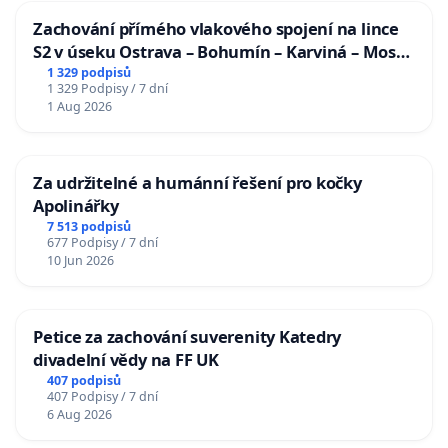
Zachování přímého vlakového spojení na lince
S2 v úseku Ostrava – Bohumín – Karviná – Mosty
u Jablunkova
1 329 podpisů
1 329 Podpisy / 7 dní
1 Aug 2026
Za udržitelné a humánní řešení pro kočky
Apolinářky
7 513 podpisů
677 Podpisy / 7 dní
10 Jun 2026
Petice za zachování suverenity Katedry
divadelní vědy na FF UK
407 podpisů
407 Podpisy / 7 dní
6 Aug 2026