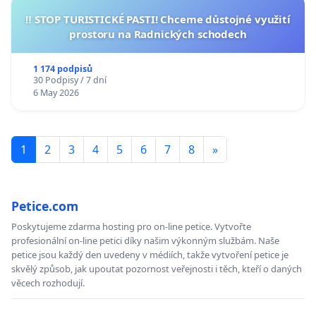
‼️ STOP TURISTICKÉ PASTI! Chceme důstojné využití
prostoru na Radnických schodech
1 174 podpisů
30 Podpisy / 7 dní
6 May 2026
1
2
3
4
5
6
7
8
»
Petice.com
Poskytujeme zdarma hosting pro on-line petice. Vytvořte
profesionální on-line petici díky našim výkonným službám. Naše
petice jsou každý den uvedeny v médiích, takže vytvoření petice je
skvělý způsob, jak upoutat pozornost veřejnosti i těch, kteří o daných
věcech rozhodují.