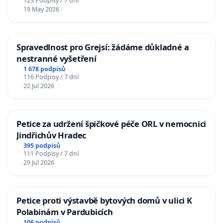
123 Podpisy / 7 dní
19 May 2026
Spravedlnost pro Grejsí: žádáme důkladné a
nestranné vyšetření
1 678 podpisů
116 Podpisy / 7 dní
22 Jul 2026
Petice za udržení špičkové péče ORL v nemocnici
Jindřichův Hradec
395 podpisů
111 Podpisy / 7 dní
29 Jul 2026
Petice proti výstavbě bytových domů v ulici K
Polabinám v Pardubicích
106 podpisů