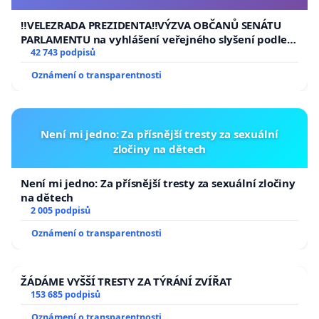
usnesení k podání ústavní žaloby na prezidenta
republiky
‼️VELEZRADA PREZIDENTA‼️VÝZVA OBČANŮ SENÁTU
PARLAMENTU na vyhlášení veřejného slyšení podle §
144 jednacího řádu Senátu k návrhu na přijetí
42 743 podpisů
usnesení k podání ústavní žaloby na prezidenta
Oznámení o transparentnosti
republiky
Není mi jedno: Za přísnější tresty za sexuální
zločiny na dětech
Není mi jedno: Za přísnější tresty za sexuální zločiny
na dětech
2 005 podpisů
Oznámení o transparentnosti
ŽÁDÁME VYŠŠÍ TRESTY ZA TÝRÁNÍ ZVÍŘAT
153 685 podpisů
Oznámení o transparentnosti