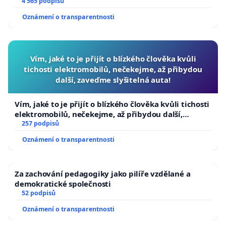
aby se tragédie malé Viktorky už nemohla opakovat!
4 565 podpisů
Oznámení o transparentnosti
Vím, jaké to je přijít o blízkého člověka kvůli
tichosti elektromobilů, nečekejme, až přibydou
další, zaveďme slyšitelná auta!
Vím, jaké to je přijít o blízkého člověka kvůli tichosti
elektromobilů, nečekejme, až přibydou další,
zaveďme slyšitelná auta!
257 podpisů
Oznámení o transparentnosti
Za zachování pedagogiky jako pilíře vzdělané a
demokratické společnosti
52 podpisů
Oznámení o transparentnosti