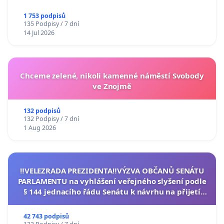
1 753 podpisů
135 Podpisy / 7 dní
14 Jul 2026
Chceme zelené, nikoli kamenné náměstí Svobody
ve Znojmě
132 podpisů
132 Podpisy / 7 dní
1 Aug 2026
‼️VELEZRADA PREZIDENTA‼️VÝZVA OBČANŮ SENÁTU
PARLAMENTU na vyhlášení veřejného slyšení podle
§ 144 jednacího řádu Senátu k návrhu na přijetí
usnesení k podání ústavní žaloby na prezidenta
republiky
42 743 podpisů