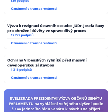
839 podpisů
Oznámení o transparentnosti
Výzva k rezignaci ústavního soudce JUDr. Josefa Baxy
pro ohrožení důvěry ve spravedlivý proces
17 272 podpisů
Oznámení o transparentnosti
Ochrana Vrbenských rybníků před masivní
developerskou zástavbou
1 316 podpisů
Oznámení o transparentnosti
‼️VELEZRADA PREZIDENTA‼️VÝZVA OBČANŮ SENÁTU
PARLAMENTU na vyhlášení veřejného slyšení podle
§ 144 jednacího řádu Senátu k návrhu na přijetí