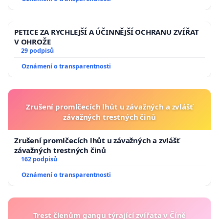
PETICE ZA RYCHLEJŠÍ A ÚČINNĚJŠÍ OCHRANU ZVÍŘAT
V OHROŽE
29 podpisů
Oznámení o transparentnosti
Zrušení promlčecích lhůt u závažných a zvlášť
závažných trestných činů
Zrušení promlčecích lhůt u závažných a zvlášť
závažných trestných činů
162 podpisů
Oznámení o transparentnosti
Trest členům gangu týrající zvířata v Číně