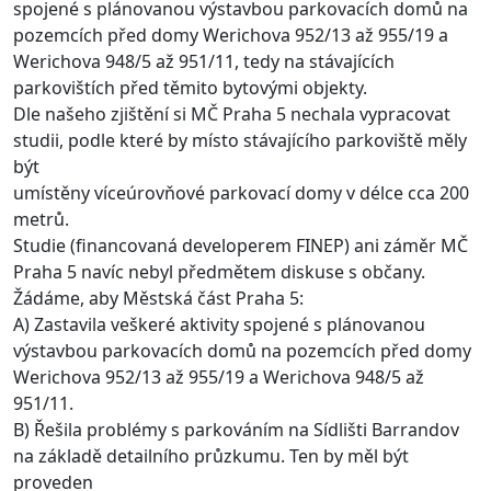
spojené s plánovanou výstavbou parkovacích domů na
pozemcích před domy Werichova 952/13 až 955/19 a
Werichova 948/5 až 951/11, tedy na stávajících
parkovištích před těmito bytovými objekty.
Dle našeho zjištění si MČ Praha 5 nechala vypracovat
studii, podle které by místo stávajícího parkoviště měly
být
umístěny víceúrovňové parkovací domy v délce cca 200
metrů.
Studie (financovaná developerem FINEP) ani záměr MČ
Praha 5 navíc nebyl předmětem diskuse s občany.
Žádáme, aby Městská část Praha 5:
A) Zastavila veškeré aktivity spojené s plánovanou
výstavbou parkovacích domů na pozemcích před domy
Werichova 952/13 až 955/19 a Werichova 948/5 až
951/11.
B) Řešila problémy s parkováním na Sídlišti Barrandov
na základě detailního průzkumu. Ten by měl být
proveden