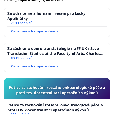
Za udržitelné a humánní řešení pro kočky
Apolinářky
7 513 podpisů
Oznámení o transparentnosti
Za záchranu oboru translatologie na FF UK / Save
Translation Studies at the Faculty of Arts, Charles
University
8 211 podpisů
Oznámení o transparentnosti
Petice za zachování rozsahu onkourologické péče a
proti tzv. docentralizaci operačních výkonů
Petice za zachování rozsahu onkourologické péče a
proti tzv. docentralizaci operačních výkonů