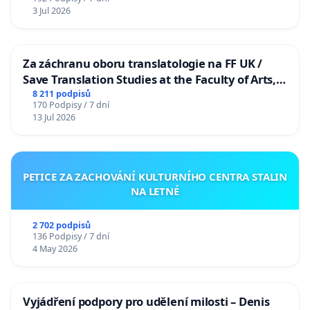
3 Jul 2026
Za záchranu oboru translatologie na FF UK /
Save Translation Studies at the Faculty of Arts,
Charles University
8 211 podpisů
170 Podpisy / 7 dní
13 Jul 2026
PETICE ZA ZACHOVÁNÍ KULTURNÍHO CENTRA STALIN
NA LETNÉ
2 702 podpisů
136 Podpisy / 7 dní
4 May 2026
Vyjádření podpory pro udělení milosti – Denis