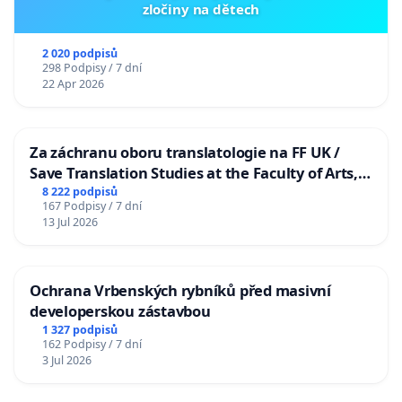
zločiny na dětech
2 020 podpisů
298 Podpisy / 7 dní
22 Apr 2026
Za záchranu oboru translatologie na FF UK /
Save Translation Studies at the Faculty of Arts,
Charles University
8 222 podpisů
167 Podpisy / 7 dní
13 Jul 2026
Ochrana Vrbenských rybníků před masivní
developerskou zástavbou
1 327 podpisů
162 Podpisy / 7 dní
3 Jul 2026