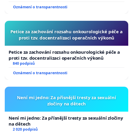
usnesení k podání ústavní žaloby na prezidenta
Oznámení o transparentnosti
republiky
Petice za zachování rozsahu onkourologické péče a
proti tzv. docentralizaci operačních výkonů
Petice za zachování rozsahu onkourologické péče a
proti tzv. docentralizaci operačních výkonů
840 podpisů
Oznámení o transparentnosti
Není mi jedno: Za přísnější tresty za sexuální
zločiny na dětech
Není mi jedno: Za přísnější tresty za sexuální zločiny
na dětech
2 020 podpisů