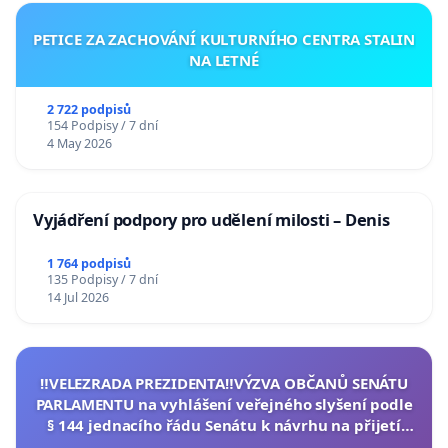
PETICE ZA ZACHOVÁNÍ KULTURNÍHO CENTRA STALIN
NA LETNÉ
2 722 podpisů
154 Podpisy / 7 dní
4 May 2026
Vyjádření podpory pro udělení milosti – Denis
1 764 podpisů
135 Podpisy / 7 dní
14 Jul 2026
‼️VELEZRADA PREZIDENTA‼️VÝZVA OBČANŮ SENÁTU
PARLAMENTU na vyhlášení veřejného slyšení podle
§ 144 jednacího řádu Senátu k návrhu na přijetí
usnesení k podání ústavní žaloby na prezidenta