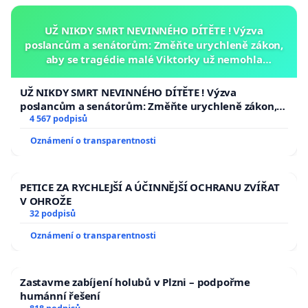
UŽ NIKDY SMRT NEVINNÉHO DÍTĚTE ! Výzva
poslancům a senátorům: Změňte urychleně zákon,
aby se tragédie malé Viktorky už nemohla
opakovat!
UŽ NIKDY SMRT NEVINNÉHO DÍTĚTE ! Výzva
poslancům a senátorům: Změňte urychleně zákon,
aby se tragédie malé Viktorky už nemohla opakovat!
4 567 podpisů
Oznámení o transparentnosti
PETICE ZA RYCHLEJŠÍ A ÚČINNĚJŠÍ OCHRANU ZVÍŘAT
V OHROŽE
32 podpisů
Oznámení o transparentnosti
Zastavme zabíjení holubů v Plzni – podpořme
humánní řešení