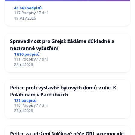
republiky
42 748 podpisů
117 Podpisy / 7 dní
19 May 2026
Spravedlnost pro Grejsí: žádáme důkladné a
nestranné vyšetření
1 680 podpisů
111 Podpisy / 7 dní
22 Jul 2026
Petice proti výstavbě bytových domů v ulici K
Polabinám v Pardubicích
121 podpisů
110 Podpisy / 7 dní
23 Jul 2026
Petice za udržení špičkové péče ORL v nemocnici