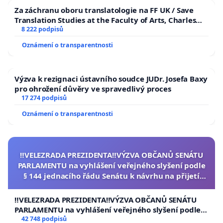
Za záchranu oboru translatologie na FF UK / Save
Translation Studies at the Faculty of Arts, Charles
University
8 222 podpisů
Oznámení o transparentnosti
Výzva k rezignaci ústavního soudce JUDr. Josefa Baxy
pro ohrožení důvěry ve spravedlivý proces
17 274 podpisů
Oznámení o transparentnosti
‼️VELEZRADA PREZIDENTA‼️VÝZVA OBČANŮ SENÁTU
PARLAMENTU na vyhlášení veřejného slyšení podle
§ 144 jednacího řádu Senátu k návrhu na přijetí
usnesení k podání ústavní žaloby na prezidenta
republiky
‼️VELEZRADA PREZIDENTA‼️VÝZVA OBČANŮ SENÁTU
PARLAMENTU na vyhlášení veřejného slyšení podle §
144 jednacího řádu Senátu k návrhu na přijetí
42 748 podpisů