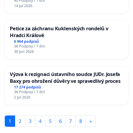
40 Podpisy / 7 dní
14 Jul 2026
Petice za záchranu Kuklenských rondelů v
Hradci Králové
6 964 podpisů
38 Podpisy / 7 dní
30 Jun 2026
Výzva k rezignaci ústavního soudce JUDr. Josefa
Baxy pro ohrožení důvěry ve spravedlivý proces
17 274 podpisů
36 Podpisy / 7 dní
2 Jul 2026
1
2
3
4
5
6
7
8
»