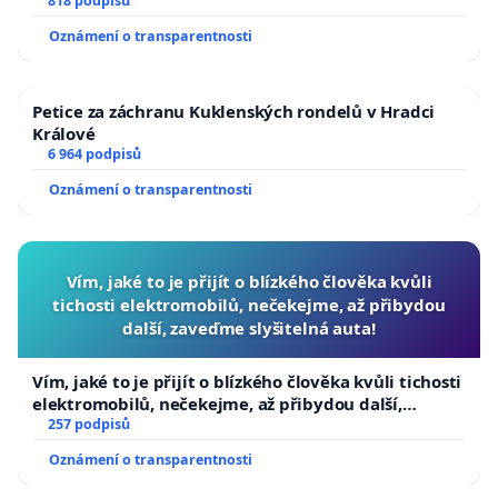
818 podpisů
Oznámení o transparentnosti
Petice za záchranu Kuklenských rondelů v Hradci
Králové
6 964 podpisů
Oznámení o transparentnosti
Vím, jaké to je přijít o blízkého člověka kvůli
tichosti elektromobilů, nečekejme, až přibydou
další, zaveďme slyšitelná auta!
Vím, jaké to je přijít o blízkého člověka kvůli tichosti
elektromobilů, nečekejme, až přibydou další,
zaveďme slyšitelná auta!
257 podpisů
Oznámení o transparentnosti