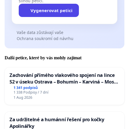
silnou petici.
Vygenerovat petici
Vaše data zůstávají vaše
Ochrana soukromí od návrhu
Další petice, které by vás mohly zajímat
Zachování přímého vlakového spojení na lince
S2 v úseku Ostrava – Bohumín – Karviná – Mosty
u Jablunkova
1 341 podpisů
1 338 Podpisy / 7 dní
1 Aug 2026
Za udržitelné a humánní řešení pro kočky
Apolinářky