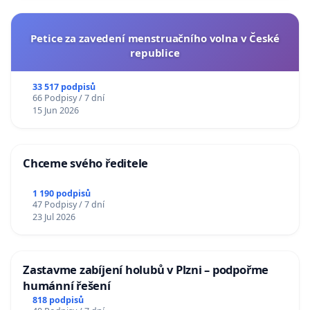
Petice za zavedení menstruačního volna v České
republice
33 517 podpisů
66 Podpisy / 7 dní
15 Jun 2026
Chceme svého ředitele
1 190 podpisů
47 Podpisy / 7 dní
23 Jul 2026
Zastavme zabíjení holubů v Plzni – podpořme
humánní řešení
818 podpisů