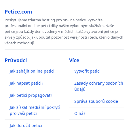
Petice.com
Poskytujeme zdarma hosting pro on-line petice. Vytvořte
profesionální on-line petici díky našim výkonným službám. Naše
petice jsou každý den uvedeny v médiích, takže vytvoření petice je
skvělý způsob, jak upoutat pozornost veřejnosti i těch, kteří o daných
věcech rozhodují.
Průvodci
Více
Jak zahájit online petici
Vytvořit petici
Jak napsat petici?
Zásady ochrany osobních
údajů
Jak petici propagovat?
Správa souborů cookie
Jak získat mediální pokrytí
pro vaši petici
O nás
Jak doručit petici