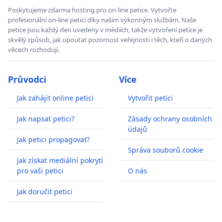
Poskytujeme zdarma hosting pro on-line petice. Vytvořte
profesionální on-line petici díky našim výkonným službám. Naše
petice jsou každý den uvedeny v médiích, takže vytvoření petice je
skvělý způsob, jak upoutat pozornost veřejnosti i těch, kteří o daných
věcech rozhodují.
Průvodci
Více
Jak zahájit online petici
Vytvořit petici
Jak napsat petici?
Zásady ochrany osobních
údajů
Jak petici propagovat?
Správa souborů cookie
Jak získat mediální pokrytí
pro vaši petici
O nás
Jak doručit petici