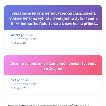
‼️VELEZRADA PREZIDENTA‼️VÝZVA OBČANŮ SENÁTU
PARLAMENTU na vyhlášení veřejného slyšení podle
§ 144 jednacího řádu Senátu k návrhu na přijetí
usnesení k podání ústavní žaloby na prezidenta
republiky
42 729 podpisů
138 Podpisy / 7 dní
19 May 2026
Chceme zelené, nikoli kamenné náměstí Svobody
ve Znojmě
127 podpisů
127 Podpisy / 7 dní
1 Aug 2026