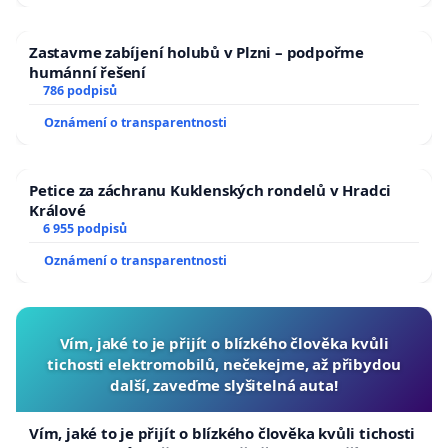
Zastavme zabíjení holubů v Plzni – podpořme
humánní řešení
786 podpisů
Oznámení o transparentnosti
Petice za záchranu Kuklenských rondelů v Hradci
Králové
6 955 podpisů
Oznámení o transparentnosti
Vím, jaké to je přijít o blízkého člověka kvůli
tichosti elektromobilů, nečekejme, až přibydou
další, zaveďme slyšitelná auta!
Vím, jaké to je přijít o blízkého člověka kvůli tichosti