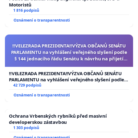
Motoristů
1 816 podpisů
Oznámení o transparentnosti
‼️VELEZRADA PREZIDENTA‼️VÝZVA OBČANŮ SENÁTU
PARLAMENTU na vyhlášení veřejného slyšení podle
§ 144 jednacího řádu Senátu k návrhu na přijetí
usnesení k podání ústavní žaloby na prezidenta
republiky
‼️VELEZRADA PREZIDENTA‼️VÝZVA OBČANŮ SENÁTU
PARLAMENTU na vyhlášení veřejného slyšení podle §
144 jednacího řádu Senátu k návrhu na přijetí
42 729 podpisů
usnesení k podání ústavní žaloby na prezidenta
Oznámení o transparentnosti
republiky
Ochrana Vrbenských rybníků před masivní
developerskou zástavbou
1 303 podpisů
Oznámení o transparentnosti