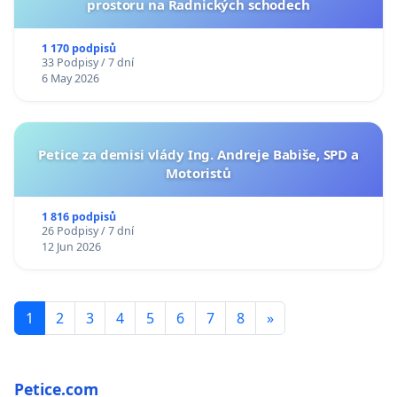
prostoru na Radnických schodech
1 170 podpisů
33 Podpisy / 7 dní
6 May 2026
Petice za demisi vlády Ing. Andreje Babiše, SPD a
Motoristů
1 816 podpisů
26 Podpisy / 7 dní
12 Jun 2026
1
2
3
4
5
6
7
8
»
Petice.com