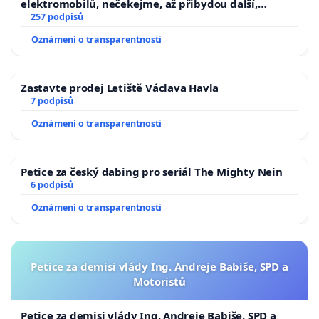
elektromobilů, nečekejme, až přibydou další,
zaveďme slyšitelná auta!
257 podpisů
Oznámení o transparentnosti
Zastavte prodej Letiště Václava Havla
7 podpisů
Oznámení o transparentnosti
Petice za český dabing pro seriál The Mighty Nein
6 podpisů
Oznámení o transparentnosti
Petice za demisi vlády Ing. Andreje Babiše, SPD a
Motoristů
Petice za demisi vlády Ing. Andreje Babiše, SPD a