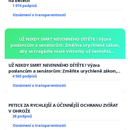
na dětech
1 974 podpisů
Oznámení o transparentnosti
UŽ NIKDY SMRT NEVINNÉHO DÍTĚTE ! Výzva
poslancům a senátorům: Změňte urychleně zákon,
aby se tragédie malé Viktorky už nemohla
opakovat!
UŽ NIKDY SMRT NEVINNÉHO DÍTĚTE ! Výzva
poslancům a senátorům: Změňte urychleně zákon,
aby se tragédie malé Viktorky už nemohla opakovat!
4 565 podpisů
Oznámení o transparentnosti
PETICE ZA RYCHLEJŠÍ A ÚČINNĚJŠÍ OCHRANU ZVÍŘAT
V OHROŽE
28 podpisů
Oznámení o transparentnosti