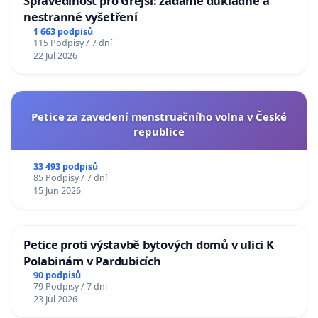
Spravedlnost pro Grejsí: žádáme důkladné a
nestranné vyšetření
1 663 podpisů
115 Podpisy / 7 dní
22 Jul 2026
Petice za zavedení menstruačního volna v České
republice
33 493 podpisů
85 Podpisy / 7 dní
15 Jun 2026
Petice proti výstavbě bytových domů v ulici K
Polabinám v Pardubicích
90 podpisů
79 Podpisy / 7 dní
23 Jul 2026