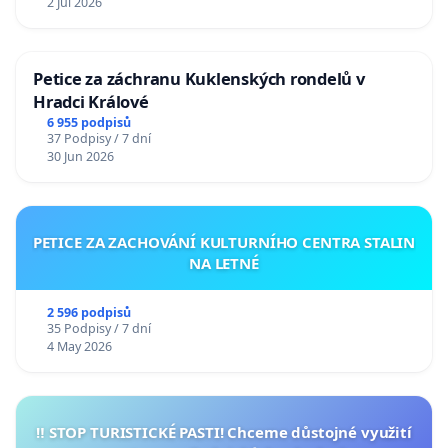
2 Jul 2026
Petice za záchranu Kuklenských rondelů v
Hradci Králové
6 955 podpisů
37 Podpisy / 7 dní
30 Jun 2026
PETICE ZA ZACHOVÁNÍ KULTURNÍHO CENTRA STALIN
NA LETNÉ
2 596 podpisů
35 Podpisy / 7 dní
4 May 2026
‼️ STOP TURISTICKÉ PASTI! Chceme důstojné využití