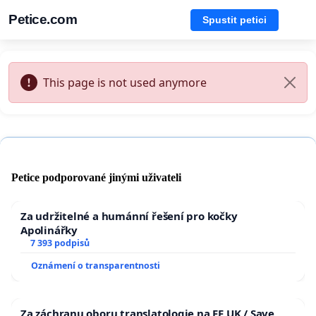
Petice.com
Spustit petici
This page is not used anymore
Petice podporované jinými uživateli
Za udržitelné a humánní řešení pro kočky
Apolinářky
7 393 podpisů
Oznámení o transparentnosti
Za záchranu oboru translatologie na FF UK / Save