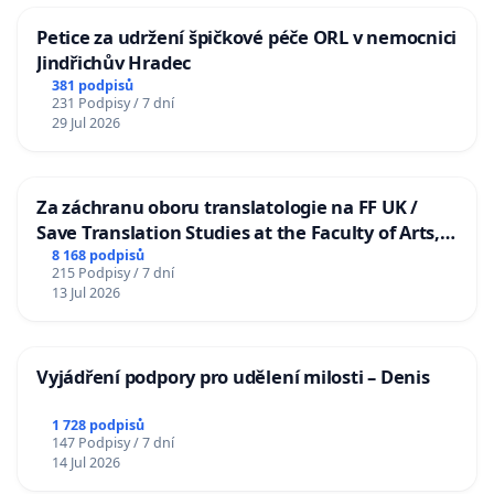
Petice za udržení špičkové péče ORL v nemocnici
Jindřichův Hradec
381 podpisů
231 Podpisy / 7 dní
29 Jul 2026
Za záchranu oboru translatologie na FF UK /
Save Translation Studies at the Faculty of Arts,
Charles University
8 168 podpisů
215 Podpisy / 7 dní
13 Jul 2026
Vyjádření podpory pro udělení milosti – Denis
1 728 podpisů
147 Podpisy / 7 dní
14 Jul 2026