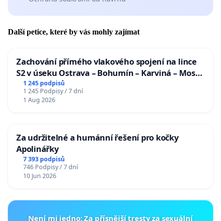
Další petice, které by vás mohly zajímat
Zachování přímého vlakového spojení na lince
S2 v úseku Ostrava – Bohumín – Karviná – Mosty
u Jablunkova
1 245 podpisů
1 245 Podpisy / 7 dní
1 Aug 2026
Za udržitelné a humánní řešení pro kočky
Apolinářky
7 393 podpisů
746 Podpisy / 7 dní
10 Jun 2026
Není mi jedno: Za přísnější tresty za sexuální