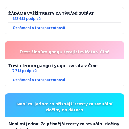
ŽÁDÁME VYŠŠÍ TRESTY ZA TÝRÁNÍ ZVÍŘAT
153 653 podpisů
Oznámení o transparentnosti
Trest členům gangu týrající zvířata v Číně
Trest členům gangu týrající zvířata v Číně
7 748 podpisů
Oznámení o transparentnosti
Není mi jedno: Za přísnější tresty za sexuální
zločiny na dětech
Není mi jedno: Za přísnější tresty za sexuální zločiny