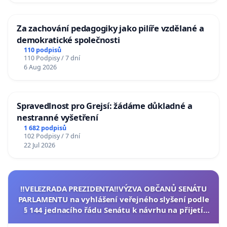
Za zachování pedagogiky jako pilíře vzdělané a
demokratické společnosti
110 podpisů
110 Podpisy / 7 dní
6 Aug 2026
Spravedlnost pro Grejsí: žádáme důkladné a
nestranné vyšetření
1 682 podpisů
102 Podpisy / 7 dní
22 Jul 2026
‼️VELEZRADA PREZIDENTA‼️VÝZVA OBČANŮ SENÁTU
PARLAMENTU na vyhlášení veřejného slyšení podle
§ 144 jednacího řádu Senátu k návrhu na přijetí
usnesení k podání ústavní žaloby na prezidenta