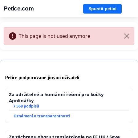
Petice.com
Spustit petici
This page is not used anymore
Petice podporované jinými uživateli
Za udržitelné a humánní řešení pro kočky
Apolinářky
7 568 podpisů
Oznámení o transparentnosti
Za záchranu oboru translatologie na FF UK / Save