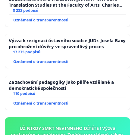
Translation Studies at the Faculty of Arts, Charles
University
8 232 podpisů
Oznámení o transparentnosti
Výzva k rezignaci ústavního soudce JUDr. Josefa Baxy
pro ohrožení důvěry ve spravedlivý proces
17 275 podpisů
Oznámení o transparentnosti
Za zachování pedagogiky jako pilíře vzdělané a
demokratické společnosti
110 podpisů
Oznámení o transparentnosti
UŽ NIKDY SMRT NEVINNÉHO DÍTĚTE ! Výzva
poslancům a senátorům: Změňte urychleně zákon,