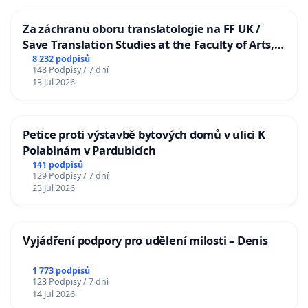
Za záchranu oboru translatologie na FF UK /
Save Translation Studies at the Faculty of Arts,
Charles University
8 232 podpisů
148 Podpisy / 7 dní
13 Jul 2026
Petice proti výstavbě bytových domů v ulici K
Polabinám v Pardubicích
141 podpisů
129 Podpisy / 7 dní
23 Jul 2026
Vyjádření podpory pro udělení milosti – Denis
1 773 podpisů
123 Podpisy / 7 dní
14 Jul 2026