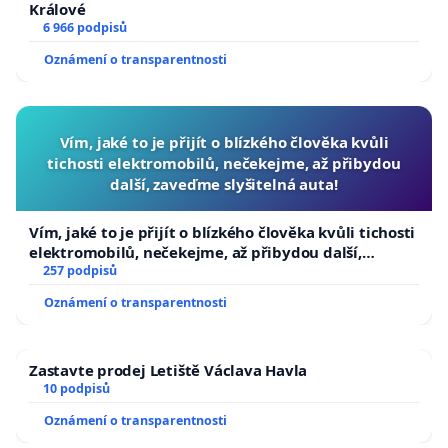
Králové
6 966 podpisů
Oznámení o transparentnosti
Vím, jaké to je přijít o blízkého člověka kvůli
tichosti elektromobilů, nečekejme, až přibydou
další, zaveďme slyšitelná auta!
Vím, jaké to je přijít o blízkého člověka kvůli tichosti
elektromobilů, nečekejme, až přibydou další,
zaveďme slyšitelná auta!
257 podpisů
Oznámení o transparentnosti
Zastavte prodej Letiště Václava Havla
10 podpisů
Oznámení o transparentnosti