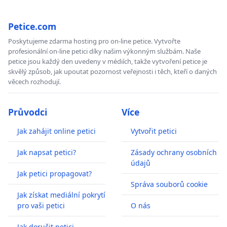
Petice.com
Poskytujeme zdarma hosting pro on-line petice. Vytvořte
profesionální on-line petici díky našim výkonným službám. Naše
petice jsou každý den uvedeny v médiích, takže vytvoření petice je
skvělý způsob, jak upoutat pozornost veřejnosti i těch, kteří o daných
věcech rozhodují.
Průvodci
Více
Jak zahájit online petici
Vytvořit petici
Jak napsat petici?
Zásady ochrany osobních
údajů
Jak petici propagovat?
Správa souborů cookie
Jak získat mediální pokrytí
pro vaši petici
O nás
Jak doručit petici