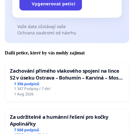
Vygenerovat petici
Vaše data zůstávají vaše
Ochrana soukromí od návrhu
Další petice, které by vás mohly zajímat
Zachování přímého vlakového spojení na lince
S2 v úseku Ostrava – Bohumín – Karviná – Mosty
u Jablunkova
1 356 podpisů
1 347 Podpisy / 7 dní
1 Aug 2026
Za udržitelné a humánní řešení pro kočky
Apolinářky
7 568 podpisů