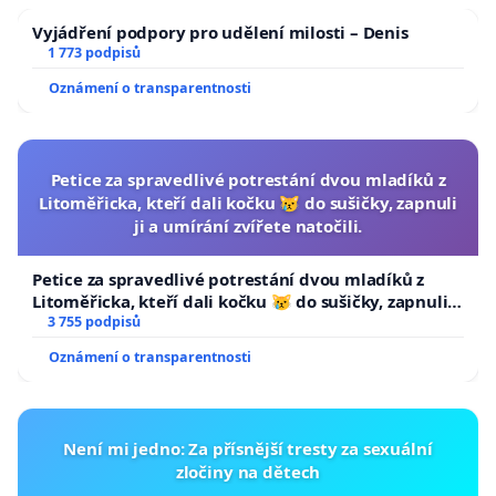
Vyjádření podpory pro udělení milosti – Denis
1 773 podpisů
Oznámení o transparentnosti
Petice za spravedlivé potrestání dvou mladíků z
Litoměřicka, kteří dali kočku 😿 do sušičky, zapnuli
ji a umírání zvířete natočili.
Petice za spravedlivé potrestání dvou mladíků z
Litoměřicka, kteří dali kočku 😿 do sušičky, zapnuli ji
a umírání zvířete natočili.
3 755 podpisů
Oznámení o transparentnosti
Není mi jedno: Za přísnější tresty za sexuální
zločiny na dětech