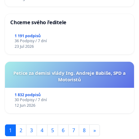
Chceme svého ředitele
1 191 podpisů
36 Podpisy / 7 dní
23 Jul 2026
Petice za demisi vlády Ing. Andreje Babiše, SPD a
Motoristů
1 832 podpisů
30 Podpisy / 7 dní
12 Jun 2026
1
2
3
4
5
6
7
8
»