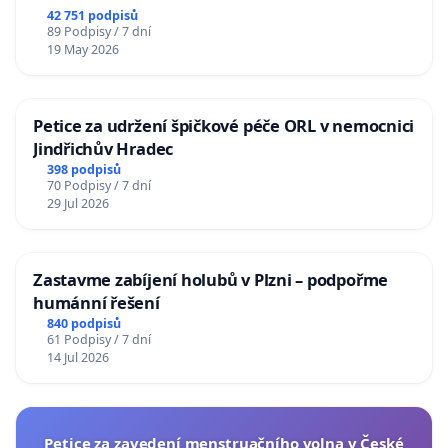
republiky
42 751 podpisů
89 Podpisy / 7 dní
19 May 2026
Petice za udržení špičkové péče ORL v nemocnici
Jindřichův Hradec
398 podpisů
70 Podpisy / 7 dní
29 Jul 2026
Zastavme zabíjení holubů v Plzni – podpořme
humánní řešení
840 podpisů
61 Podpisy / 7 dní
14 Jul 2026
Petice za zavedení menstruačního volna v České