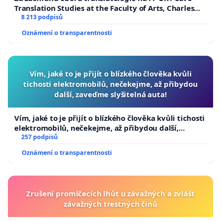
Translation Studies at the Faculty of Arts, Charles
University
8 213 podpisů
Oznámení o transparentnosti
Vím, jaké to je přijít o blízkého člověka kvůli
tichosti elektromobilů, nečekejme, až přibydou
další, zaveďme slyšitelná auta!
Vím, jaké to je přijít o blízkého člověka kvůli tichosti
elektromobilů, nečekejme, až přibydou další,
zaveďme slyšitelná auta!
257 podpisů
Oznámení o transparentnosti
Zrušení promlčecích lhůt u závažných a zvlášť
závažných trestných činů