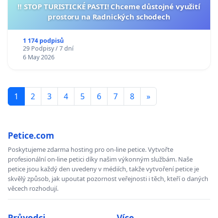
‼️ STOP TURISTICKÉ PASTI! Chceme důstojné využití
prostoru na Radnických schodech
1 174 podpisů
29 Podpisy / 7 dní
6 May 2026
1
2
3
4
5
6
7
8
»
Petice.com
Poskytujeme zdarma hosting pro on-line petice. Vytvořte
profesionální on-line petici díky našim výkonným službám. Naše
petice jsou každý den uvedeny v médiích, takže vytvoření petice je
skvělý způsob, jak upoutat pozornost veřejnosti i těch, kteří o daných
věcech rozhodují.
Průvodci
Více