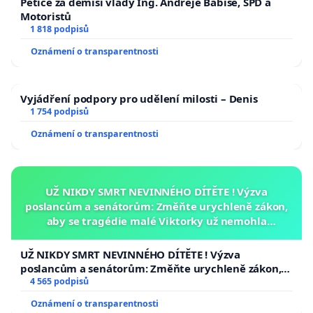
Petice za demisi vlády Ing. Andreje Babiše, SPD a
Motoristů
1 818 podpisů
Oznámení o transparentnosti
Vyjádření podpory pro udělení milosti – Denis
1 754 podpisů
Oznámení o transparentnosti
UŽ NIKDY SMRT NEVINNÉHO DÍTĚTE ! Výzva
poslancům a senátorům: Změňte urychleně zákon,
aby se tragédie malé Viktorky už nemohla
opakovat!
UŽ NIKDY SMRT NEVINNÉHO DÍTĚTE ! Výzva
poslancům a senátorům: Změňte urychleně zákon,
aby se tragédie malé Viktorky už nemohla opakovat!
4 565 podpisů
Oznámení o transparentnosti