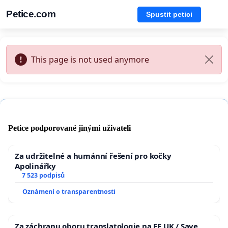
Petice.com
Spustit petici
This page is not used anymore
Petice podporované jinými uživateli
Za udržitelné a humánní řešení pro kočky
Apolinářky
7 523 podpisů
Oznámení o transparentnosti
Za záchranu oboru translatologie na FF UK / Save