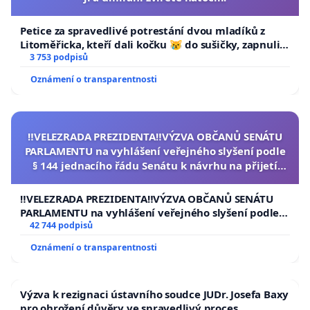
Petice za spravedlivé potrestání dvou mladíků z
Litoměřicka, kteří dali kočku 😿 do sušičky, zapnuli ji
a umírání zvířete natočili.
3 753 podpisů
Oznámení o transparentnosti
‼️VELEZRADA PREZIDENTA‼️VÝZVA OBČANŮ SENÁTU
PARLAMENTU na vyhlášení veřejného slyšení podle
§ 144 jednacího řádu Senátu k návrhu na přijetí
usnesení k podání ústavní žaloby na prezidenta
republiky
‼️VELEZRADA PREZIDENTA‼️VÝZVA OBČANŮ SENÁTU
PARLAMENTU na vyhlášení veřejného slyšení podle §
144 jednacího řádu Senátu k návrhu na přijetí
42 744 podpisů
usnesení k podání ústavní žaloby na prezidenta
Oznámení o transparentnosti
republiky
Výzva k rezignaci ústavního soudce JUDr. Josefa Baxy
pro ohrožení důvěry ve spravedlivý proces