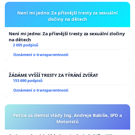
Není mi jedno: Za přísnější tresty za sexuální
zločiny na dětech
Není mi jedno: Za přísnější tresty za sexuální zločiny
na dětech
2 005 podpisů
Oznámení o transparentnosti
ŽÁDÁME VYŠŠÍ TRESTY ZA TÝRÁNÍ ZVÍŘAT
153 690 podpisů
Oznámení o transparentnosti
Petice za demisi vlády Ing. Andreje Babiše, SPD a
Motoristů