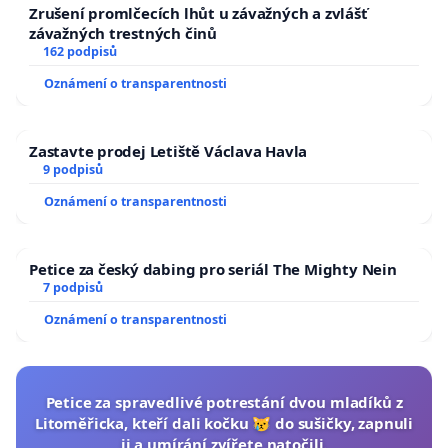
Zrušení promlčecích lhůt u závažných a zvlášť
závažných trestných činů
162 podpisů
Oznámení o transparentnosti
Zastavte prodej Letiště Václava Havla
9 podpisů
Oznámení o transparentnosti
Petice za český dabing pro seriál The Mighty Nein
7 podpisů
Oznámení o transparentnosti
Petice za spravedlivé potrestání dvou mladíků z
Litoměřicka, kteří dali kočku 😿 do sušičky, zapnuli
ji a umírání zvířete natočili.