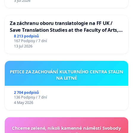
3 Jul 2026
Za záchranu oboru translatologie na FF UK /
Save Translation Studies at the Faculty of Arts,
Charles University
8 213 podpisů
167 Podpisy / 7 dní
13 Jul 2026
PETICE ZA ZACHOVÁNÍ KULTURNÍHO CENTRA STALIN
NA LETNÉ
2 704 podpisů
136 Podpisy / 7 dní
4 May 2026
Chceme zelené, nikoli kamenné náměstí Svobody