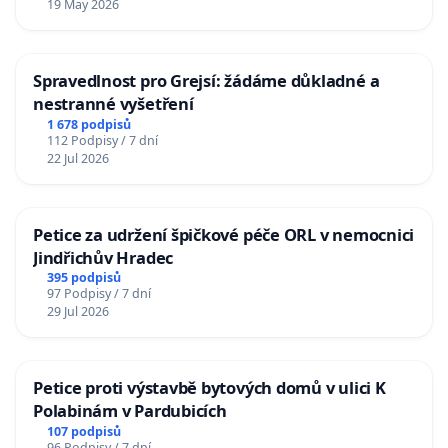
19 May 2026
Spravedlnost pro Grejsí: žádáme důkladné a
nestranné vyšetření
1 678 podpisů
112 Podpisy / 7 dní
22 Jul 2026
Petice za udržení špičkové péče ORL v nemocnici
Jindřichův Hradec
395 podpisů
97 Podpisy / 7 dní
29 Jul 2026
Petice proti výstavbě bytových domů v ulici K
Polabinám v Pardubicích
107 podpisů
96 Podpisy / 7 dní