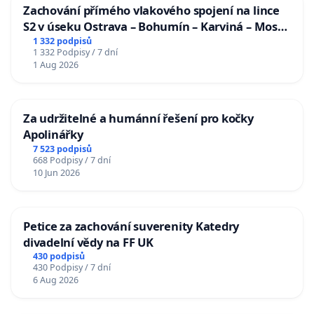
Zachování přímého vlakového spojení na lince
S2 v úseku Ostrava – Bohumín – Karviná – Mosty
u Jablunkova
1 332 podpisů
1 332 Podpisy / 7 dní
1 Aug 2026
Za udržitelné a humánní řešení pro kočky
Apolinářky
7 523 podpisů
668 Podpisy / 7 dní
10 Jun 2026
Petice za zachování suverenity Katedry
divadelní vědy na FF UK
430 podpisů
430 Podpisy / 7 dní
6 Aug 2026