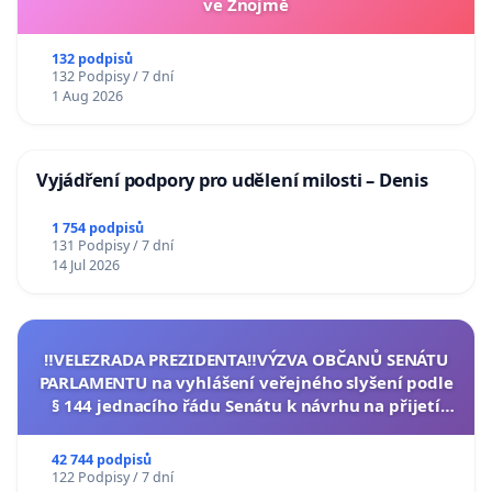
ve Znojmě
132 podpisů
132 Podpisy / 7 dní
1 Aug 2026
Vyjádření podpory pro udělení milosti – Denis
1 754 podpisů
131 Podpisy / 7 dní
14 Jul 2026
‼️VELEZRADA PREZIDENTA‼️VÝZVA OBČANŮ SENÁTU
PARLAMENTU na vyhlášení veřejného slyšení podle
§ 144 jednacího řádu Senátu k návrhu na přijetí
usnesení k podání ústavní žaloby na prezidenta
republiky
42 744 podpisů
122 Podpisy / 7 dní