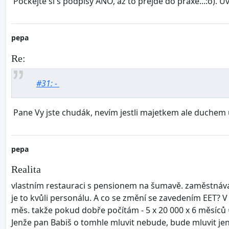
Počkejte si s podpisy ANO, až to přejde do praxe...:o). Uv
pepa
Re:
#31: -
Pane Vy jste chudák, nevím jestli majetkem ale duchem urč
pepa
Realita
vlastním restauraci s pensionem na šumavě. zaměstnávám n
je to kvůli personálu. A co se změní se zavedením EET? V 
měs. takže pokud dobře počítám - 5 x 20 000 x 6 měsíců = 
Jenže pan Babiš o tomhle mluvit nebude, bude mluvit jen 