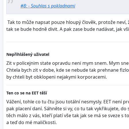
#8: - Souhlas s pokladnami
Tak to může napsat pouze hloupý člověk, protože neví, že
tak se bude hodně divit. A pak zase bude nadávat, jak vš
Nepřihlášený uživatel
Zit v policejnim state opravdu neni mym snem. Mym snem 
Chtela bych zit v dobe, kde se nebude tak prehnane fizl
by chteli byt obklopeni nejakymi korporacemi.
Ten co se na EET těší
Vážení, tohle co tu čtu jsou totální nesmysly. EET není pro
pak placení daní. Sáhněte si vy, co tu tak vykřikujete, do
těch málo z vás, kteří platí vše tak jak se má se sveze s 
a teď do mé maličkosti.