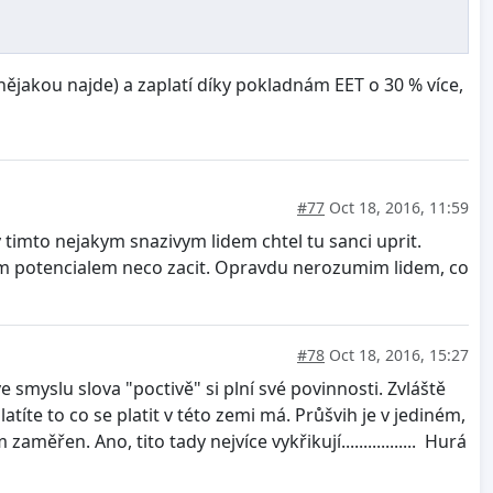
 nějakou najde) a zaplatí díky pokladnám EET o 30 % více,
#77
Oct 18, 2016, 11:59
timto nejakym snazivym lidem chtel tu sanci uprit.
okym potencialem neco zacit. Opravdu nerozumim lidem, co
#78
Oct 18, 2016, 15:27
ve smyslu slova "poctivě" si plní své povinnosti. Zvláště
atíte to co se platit v této zemi má. Průšvih je v jediném,
řen. Ano, tito tady nejvíce vykřikují................. Hurá