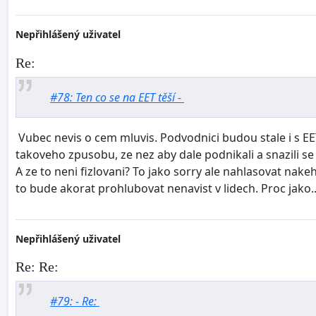
Nepřihlášený uživatel
Re:
#78: Ten co se na EET těší -
Vubec nevis o cem mluvis. Podvodnici budou stale i s EET
takoveho zpusobu, ze nez aby dale podnikali a snazili s
A ze to neni fizlovani? To jako sorry ale nahlasovat nake
to bude akorat prohlubovat nenavist v lidech. Proc jako.
Nepřihlášený uživatel
Re: Re:
#79: - Re: