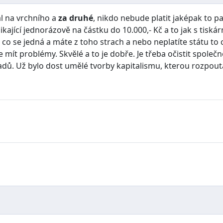
l na vrchního a
za druhé
, nikdo nebude platit jaképak to pa
kající jednorázově na částku do 10.000,- Kč a to jak s tiskár
 o co se jedná a máte z toho strach a nebo neplatíte státu to
e mít problémy. Skvělé a to je dobře. Je třeba očistit spole
dů. Už bylo dost umělé tvorby kapitalismu, kterou rozpoutal