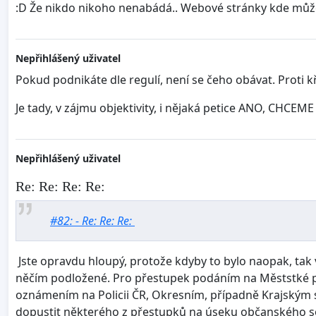
:D Že nikdo nikoho nenabádá.. Webové stránky kde může
Nepřihlášený uživatel
Pokud podnikáte dle regulí, není se čeho obávat. Proti kři
Je tady, v zájmu objektivity, i nějaká petice ANO, CHCEME
Nepřihlášený uživatel
Re: Re: Re: Re:
#82: - Re: Re: Re:
Jste opravdu hloupý, protože kdyby to bylo naopak, tak 
něčím podložené. Pro přestupek podáním na Měststké po
oznámením na Policii ČR, Okresním, případně Krajským s
dopustit některého z přestupků na úseku občanského souž