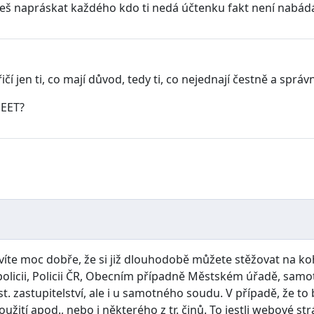
š napráskat každého kdo ti nedá účtenku fakt není nabádán
čí jen ti, co mají důvod, tedy ti, co nejednají čestně a správ
 EET?
víte moc dobře, že si již dlouhodobě můžete stěžovat na koh
licii, Policii ČR, Obecním případně Městském úřadě, samot
t. zastupitelství, ale i u samotného soudu. V případě, že
ití apod., nebo i některého z tr. činů. To jestli webové st