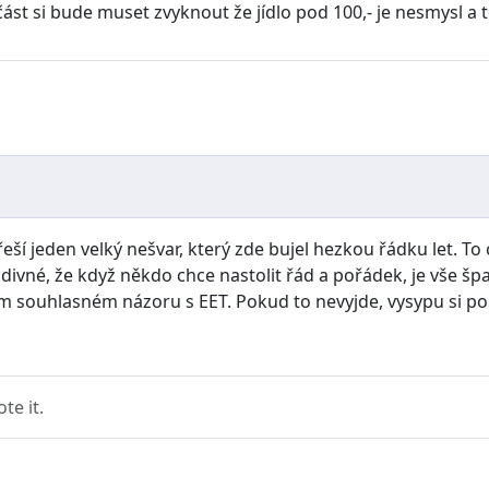
st si bude muset zvyknout že jídlo pod 100,- je nesmysl a ten
řeší jeden velký nešvar, který zde bujel hezkou řádku let. To 
vné, že když někdo chce nastolit řád a pořádek, je vše špat
ém souhlasném názoru s EET. Pokud to nevyjde, vysypu si pope
e it.