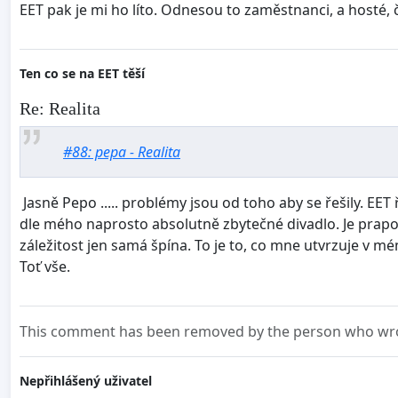
EET pak je mi ho líto. Odnesou to zaměstnanci, a hosté, čá
Ten co se na EET těší
Re: Realita
#88: pepa - Realita
Jasně Pepo ..... problémy jsou od toho aby se řešily. EET 
dle mého naprosto absolutně zbytečné divadlo. Je prapodi
záležitost jen samá špína. To je to, co mne utvrzuje v m
Toť vše.
This comment has been removed by the person who wrot
Nepřihlášený uživatel