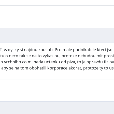
, vzdycky si najdou zpusob. Pro male podnikatele kteri jsou 
e tu o neco tak se na to vykaslou, protoze nebudou mit pro
ho vrchniho co mi neda uctenku od piva, to je opravdu fizlov
. aby se na tom obohatili korporace akorat, protoze ty to us