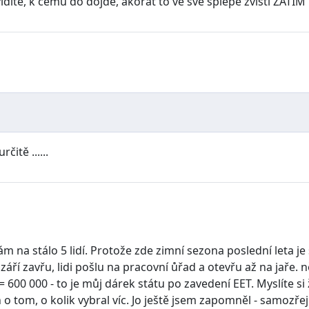
idíte, k čemu do dojde, akorát to ve své splepé zvisti ZATÍM 
itě ......
a stálo 5 lidí. Protože zde zimní sezona poslední leta je sk
září zavřu, lidi pošlu na pracovní ůřad a otevřu až na jaře.
600 000 - to je můj dárek státu po zavedení EET. Myslíte si ž
o tom, o kolik vybral víc. Jo ještě jsem zapomněl - samozřej