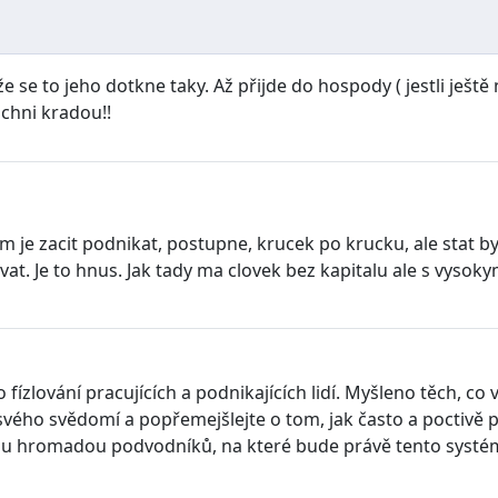
 se to jeho dotkne taky. Až přijde do hospody ( jestli ještě
ichni kradou!!
je zacit podnikat, postupne, krucek po krucku, ale stat by 
ovat. Je to hnus. Jak tady ma clovek bez kapitalu ale s vys
 fízlování pracujících a podnikajících lidí. Myšleno těch, co 
 svého svědomí a popřemejšlejte o tom, jak často a poctivě pl
tou hromadou podvodníků, na které bude právě tento systém zamě