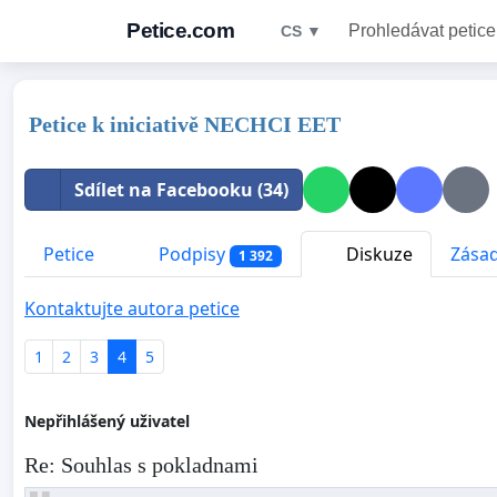
Petice.com
Prohledávat petice
CS ▼
Petice k iniciativě NECHCI EET
Sdílet na Facebooku (34)
Petice
Podpisy
Diskuze
Zásad
1 392
Kontaktujte autora petice
1
2
3
4
5
Nepřihlášený uživatel
Re: Souhlas s pokladnami