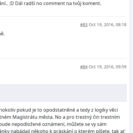
í.. :D Dál radší no comment na tvůj koment.
#83
Oct 19, 2016, 08:18
ně.
#84
Oct 19, 2016, 09:59
okoliv pokud je to opodstatněné a tedy z logiky věci
ném Magistrátu města. No a pro trestný čin trestním
 to bude nepodložené oznámení, můžete se vy sám
ránky nabádají někoho k práskání o kterém píšete, tak ať