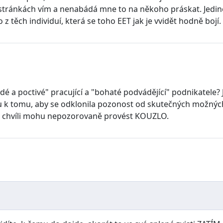
těch stránkách vím a nenabádá mne to na někoho práskat. Je
z těch individuí, která se toho EET jak je vvidět hodně boj
dé a poctivé" pracující a "bohaté podvádějící" podnikatele? J
k tomu, aby se odklonila pozonost od skutečných možných 
 chvíli mohu nepozorovaně provést KOUZLO.