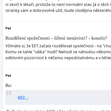
si skočí k lékaři, protože to není normální stav. Já o 
stránky sám a dobrovolně užít, bude zlodějina některého 
Pet
Rozdělení společnosti - šíření nenávisti? - kouzlo?
Všímáte si, že EET začala rozdělovat společnost - na "chu
Komu se tahle "válka" hodí? Nehodí se náhodou někomu 
odkloním pozornost k něčemu nepodstatnému a v téhle
Pet
Re:
#83: -