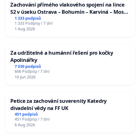
Zachování přímého vlakového spojení na lince
S2 v úseku Ostrava – Bohumín – Karviná – Mosty
u Jablunkova
1 333 podpisů
1 333 Podpisy / 7 dní
1 Aug 2026
Za udržitelné a humánní řešení pro kočky
Apolinářky
7 530 podpisů
666 Podpisy / 7 dní
10 Jun 2026
Petice za zachování suverenity Katedry
divadelní vědy na FF UK
451 podpisů
451 Podpisy / 7 dní
6 Aug 2026