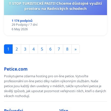
‼️ STOP TURISTICKÉ PASTI! Chceme důstojné využití
prostoru na Radnických schodech
1 174 podpisů
29 Podpisy / 7 dní
6 May 2026
1
2
3
4
5
6
7
8
»
Petice.com
Poskytujeme zdarma hosting pro on-line petice. Vytvořte
profesionální on-line petici díky našim výkonným službám. Naše
petice jsou každý den uvedeny v médiích, takže vytvoření petice je
skvělý způsob, jak upoutat pozornost veřejnosti i těch, kteří o daných
věcech rozhodují.
Průvodci
Více