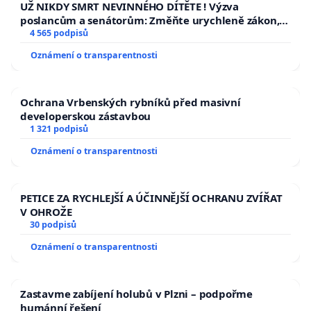
UŽ NIKDY SMRT NEVINNÉHO DÍTĚTE ! Výzva
poslancům a senátorům: Změňte urychleně zákon,
aby se tragédie malé Viktorky už nemohla opakovat!
4 565 podpisů
Oznámení o transparentnosti
Ochrana Vrbenských rybníků před masivní
developerskou zástavbou
1 321 podpisů
Oznámení o transparentnosti
PETICE ZA RYCHLEJŠÍ A ÚČINNĚJŠÍ OCHRANU ZVÍŘAT
V OHROŽE
30 podpisů
Oznámení o transparentnosti
Zastavme zabíjení holubů v Plzni – podpořme
humánní řešení