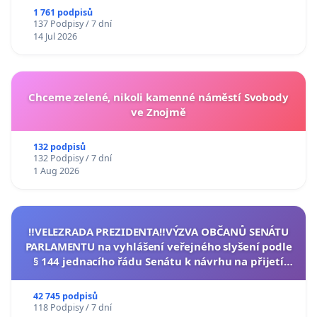
1 761 podpisů
137 Podpisy / 7 dní
14 Jul 2026
Chceme zelené, nikoli kamenné náměstí Svobody
ve Znojmě
132 podpisů
132 Podpisy / 7 dní
1 Aug 2026
‼️VELEZRADA PREZIDENTA‼️VÝZVA OBČANŮ SENÁTU
PARLAMENTU na vyhlášení veřejného slyšení podle
§ 144 jednacího řádu Senátu k návrhu na přijetí
usnesení k podání ústavní žaloby na prezidenta
republiky
42 745 podpisů
118 Podpisy / 7 dní