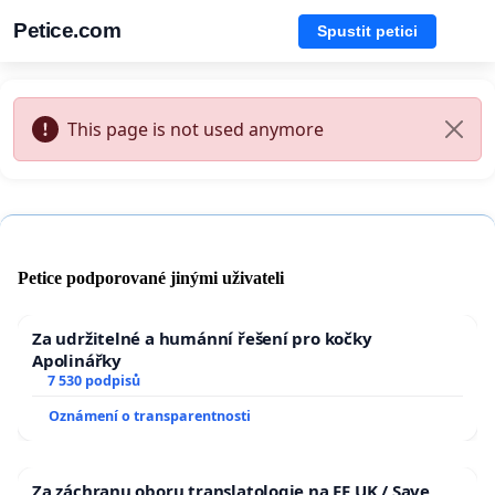
Petice.com
Spustit petici
This page is not used anymore
Petice podporované jinými uživateli
Za udržitelné a humánní řešení pro kočky
Apolinářky
7 530 podpisů
Oznámení o transparentnosti
Za záchranu oboru translatologie na FF UK / Save