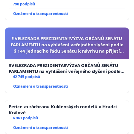
798 podpisů
Oznámení o transparentnosti
‼️VELEZRADA PREZIDENTA‼️VÝZVA OBČANŮ SENÁTU
PARLAMENTU na vyhlášení veřejného slyšení podle
§ 144 jednacího řádu Senátu k návrhu na přijetí
usnesení k podání ústavní žaloby na prezidenta
republiky
‼️VELEZRADA PREZIDENTA‼️VÝZVA OBČANŮ SENÁTU
PARLAMENTU na vyhlášení veřejného slyšení podle §
144 jednacího řádu Senátu k návrhu na přijetí
42 745 podpisů
usnesení k podání ústavní žaloby na prezidenta
Oznámení o transparentnosti
republiky
Petice za záchranu Kuklenských rondelů v Hradci
Králové
6 963 podpisů
Oznámení o transparentnosti