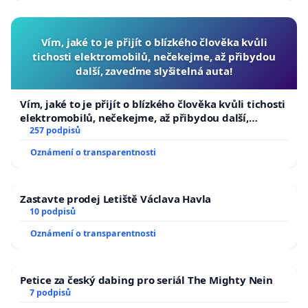
Vím, jaké to je přijít o blízkého člověka kvůli
tichosti elektromobilů, nečekejme, až přibydou
další, zaveďme slyšitelná auta!
Vím, jaké to je přijít o blízkého člověka kvůli tichosti
elektromobilů, nečekejme, až přibydou další,
zaveďme slyšitelná auta!
257 podpisů
Oznámení o transparentnosti
Zastavte prodej Letiště Václava Havla
10 podpisů
Oznámení o transparentnosti
Petice za český dabing pro seriál The Mighty Nein
7 podpisů