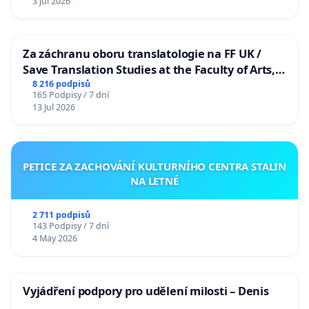
3 Jul 2026
Za záchranu oboru translatologie na FF UK /
Save Translation Studies at the Faculty of Arts,
Charles University
8 216 podpisů
165 Podpisy / 7 dní
13 Jul 2026
PETICE ZA ZACHOVÁNÍ KULTURNÍHO CENTRA STALIN
NA LETNÉ
2 711 podpisů
143 Podpisy / 7 dní
4 May 2026
Vyjádření podpory pro udělení milosti – Denis