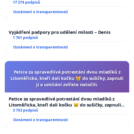
17 274 podpisů
Oznámení o transparentnosti
Vyjádření podpory pro udělení milosti – Denis
1 761 podpisů
Oznámení o transparentnosti
Petice za spravedlivé potrestání dvou mladíků z
Litoměřicka, kteří dali kočku 😿 do sušičky, zapnuli
ji a umírání zvířete natočili.
Petice za spravedlivé potrestání dvou mladíků z
Litoměřicka, kteří dali kočku 😿 do sušičky, zapnuli ji
a umírání zvířete natočili.
3 753 podpisů
Oznámení o transparentnosti