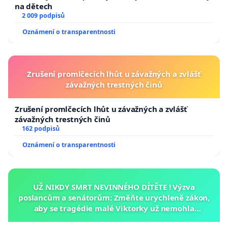
na dětech
2 009 podpisů
Oznámení o transparentnosti
Zrušení promlčecích lhůt u závažných a zvlášť
závažných trestných činů
Zrušení promlčecích lhůt u závažných a zvlášť
závažných trestných činů
162 podpisů
Oznámení o transparentnosti
UŽ NIKDY SMRT NEVINNÉHO DÍTĚTE ! Výzva
poslancům a senátorům: Změňte urychleně zákon,
aby se tragédie malé Viktorky už nemohla
opakovat!