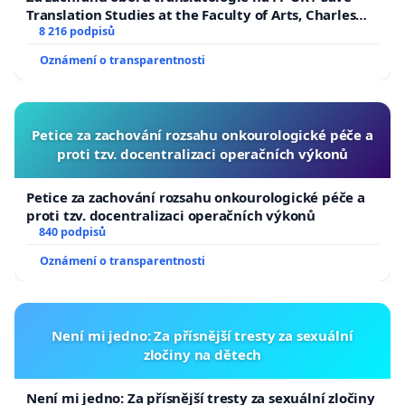
Translation Studies at the Faculty of Arts, Charles
University
8 216 podpisů
Oznámení o transparentnosti
Petice za zachování rozsahu onkourologické péče a
proti tzv. docentralizaci operačních výkonů
Petice za zachování rozsahu onkourologické péče a
proti tzv. docentralizaci operačních výkonů
840 podpisů
Oznámení o transparentnosti
Není mi jedno: Za přísnější tresty za sexuální
zločiny na dětech
Není mi jedno: Za přísnější tresty za sexuální zločiny