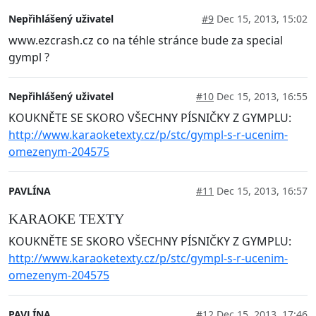
Nepřihlášený uživatel
#9
Dec 15, 2013, 15:02
www.ezcrash.cz co na téhle stránce bude za special
gympl ?
Nepřihlášený uživatel
#10
Dec 15, 2013, 16:55
KOUKNĚTE SE SKORO VŠECHNY PÍSNIČKY Z GYMPLU:
http://www.karaoketexty.cz/p/stc/gympl-s-r-ucenim-
omezenym-204575
PAVLÍNA
#11
Dec 15, 2013, 16:57
KARAOKE TEXTY
KOUKNĚTE SE SKORO VŠECHNY PÍSNIČKY Z GYMPLU:
http://www.karaoketexty.cz/p/stc/gympl-s-r-ucenim-
omezenym-204575
PAVLÍNA
#12
Dec 15, 2013, 17:46