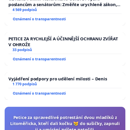
poslancům a senátorům: Změňte urychleně zákon,
aby se tragédie malé Viktorky už nemohla opakovat!
4 569 podpisů
Oznámení o transparentnosti
PETICE ZA RYCHLEJŠÍ A ÚČINNĚJŠÍ OCHRANU ZVÍŘAT
V OHROŽE
33 podpisů
Oznámení o transparentnosti
Vyjádření podpory pro udělení milosti – Denis
1 770 podpisů
Oznámení o transparentnosti
Petice za spravedlivé potrestání dvou mladíků z
Litoměřicka, kteří dali kočku 😿 do sušičky, zapnuli
ji a umírání zvířete natočili.