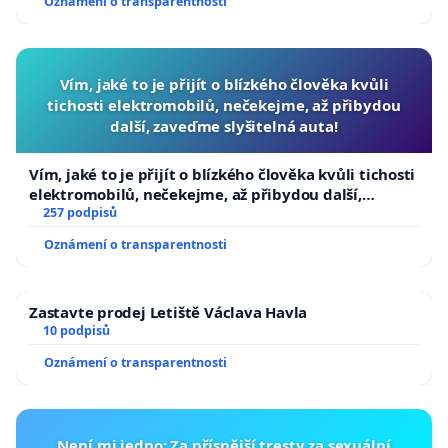
Oznámení o transparentnosti
Vím, jaké to je přijít o blízkého člověka kvůli
tichosti elektromobilů, nečekejme, až přibydou
další, zaveďme slyšitelná auta!
Vím, jaké to je přijít o blízkého člověka kvůli tichosti
elektromobilů, nečekejme, až přibydou další,
zaveďme slyšitelná auta!
257 podpisů
Oznámení o transparentnosti
Zastavte prodej Letiště Václava Havla
10 podpisů
Oznámení o transparentnosti
Není mi jedno: Za přísnější tresty za sexuální