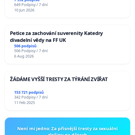
649 Podpisy / 7 dní
10 Jun 2026
Petice za zachování suverenity Katedry
divadelní vědy na FF UK
506 podpisů
506 Podpisy / 7 dní
6 Aug 2026
ŽÁDÁME VYŠŠÍ TRESTY ZA TÝRÁNÍ ZVÍŘAT
153 721 podpisů
342 Podpisy / 7 dní
11 Feb 2025
Není mi jedno: Za přísnější tresty za sexuální
zločiny na dětech