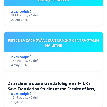
2 027 podpisů
283 Podpisy / 7 dní
22 Apr 2026
PETICE ZA ZACHOVÁNÍ KULTURNÍHO CENTRA STALIN
NA LETNÉ
2 728 podpisů
158 Podpisy / 7 dní
4 May 2026
Za záchranu oboru translatologie na FF UK /
Save Translation Studies at the Faculty of Arts,
Charles University
8 225 podpisů
154 Podpisy / 7 dní
13 Jul 2026