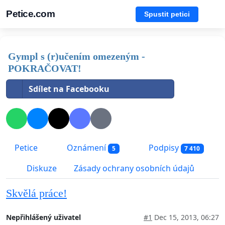
Petice.com
Spustit petici
Gympl s (r)učením omezeným -
POKRAČOVAT!
Sdílet na Facebooku
Petice
Oznámení
Podpisy
5
7 410
Diskuze
Zásady ochrany osobních údajů
Skvělá práce!
Nepřihlášený uživatel
#1
Dec 15, 2013, 06:27