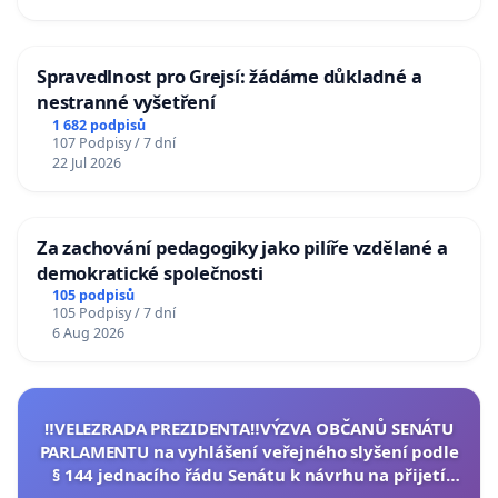
Spravedlnost pro Grejsí: žádáme důkladné a
nestranné vyšetření
1 682 podpisů
107 Podpisy / 7 dní
22 Jul 2026
Za zachování pedagogiky jako pilíře vzdělané a
demokratické společnosti
105 podpisů
105 Podpisy / 7 dní
6 Aug 2026
‼️VELEZRADA PREZIDENTA‼️VÝZVA OBČANŮ SENÁTU
PARLAMENTU na vyhlášení veřejného slyšení podle
§ 144 jednacího řádu Senátu k návrhu na přijetí