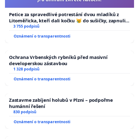
Petice za spravedlivé potrestání dvou mladíků z
Litoměřicka, kteří dali kočku 😿 do sušičky, zapnuli ji
a umírání zvířete natočili.
3 755 podpisů
Oznámení o transparentnosti
Ochrana Vrbenských rybníků před masivní
developerskou zástavbou
1 328 podpisů
Oznámení o transparentnosti
Zastavme zabíjení holubů v Plzni – podpořme
humánní řešení
830 podpisů
Oznámení o transparentnosti