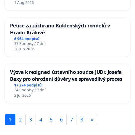
1 Aug 2026
Petice za záchranu Kuklenských rondelů v
Hradci Králové
6 964 podpisů
37 Podpisy / 7 dní
30 Jun 2026
Výzva k rezignaci ústavního soudce JUDr. Josefa
Baxy pro ohrožení důvěry ve spravedlivý proces
17 274 podpisů
34 Podpisy / 7 dní
2 Jul 2026
1
2
3
4
5
6
7
8
»