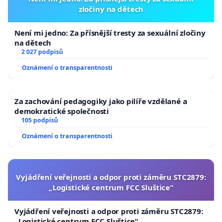
zločiny na dětech
Není mi jedno: Za přísnější tresty za sexuální zločiny
na dětech
2 027 podpisů
Oznámení o transparentnosti
Za zachování pedagogiky jako pilíře vzdělané a
demokratické společnosti
105 podpisů
Oznámení o transparentnosti
Vyjádření veřejnosti a odpor proti záměru STC2879:
„Logistické centrum FCC Sluštice“
Vyjádření veřejnosti a odpor proti záměru STC2879:
„Logistické centrum FCC Sluštice“