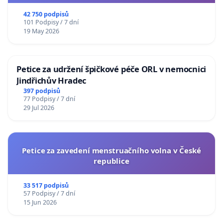
usnesení k podání ústavní žaloby na prezidenta
republiky
42 750 podpisů
101 Podpisy / 7 dní
19 May 2026
Petice za udržení špičkové péče ORL v nemocnici
Jindřichův Hradec
397 podpisů
77 Podpisy / 7 dní
29 Jul 2026
Petice za zavedení menstruačního volna v České
republice
33 517 podpisů
57 Podpisy / 7 dní
15 Jun 2026