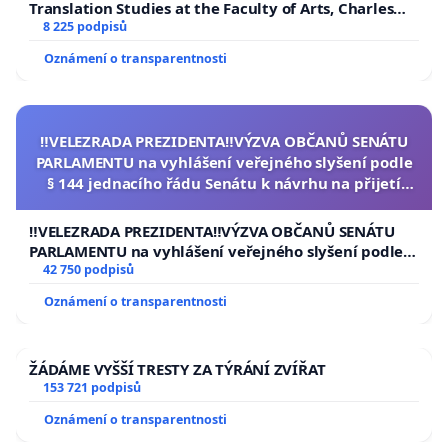
Translation Studies at the Faculty of Arts, Charles
University
8 225 podpisů
Oznámení o transparentnosti
‼️VELEZRADA PREZIDENTA‼️VÝZVA OBČANŮ SENÁTU
PARLAMENTU na vyhlášení veřejného slyšení podle
§ 144 jednacího řádu Senátu k návrhu na přijetí
usnesení k podání ústavní žaloby na prezidenta
republiky
‼️VELEZRADA PREZIDENTA‼️VÝZVA OBČANŮ SENÁTU
PARLAMENTU na vyhlášení veřejného slyšení podle §
144 jednacího řádu Senátu k návrhu na přijetí
42 750 podpisů
usnesení k podání ústavní žaloby na prezidenta
Oznámení o transparentnosti
republiky
ŽÁDÁME VYŠŠÍ TRESTY ZA TÝRÁNÍ ZVÍŘAT
153 721 podpisů
Oznámení o transparentnosti