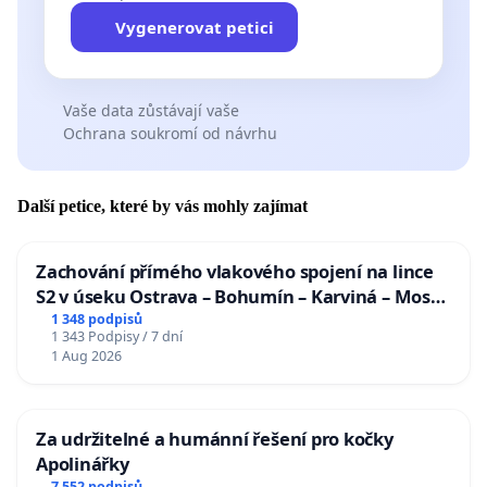
Vygenerovat petici
Vaše data zůstávají vaše
Ochrana soukromí od návrhu
Další petice, které by vás mohly zajímat
Zachování přímého vlakového spojení na lince
S2 v úseku Ostrava – Bohumín – Karviná – Mosty
u Jablunkova
1 348 podpisů
1 343 Podpisy / 7 dní
1 Aug 2026
Za udržitelné a humánní řešení pro kočky
Apolinářky
7 552 podpisů