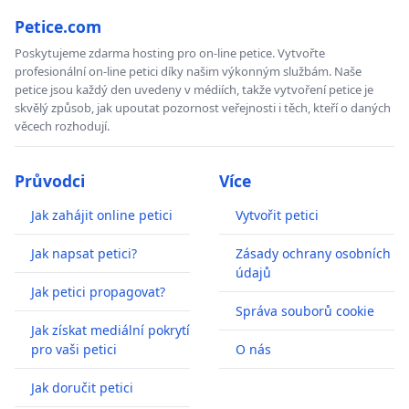
Petice.com
Poskytujeme zdarma hosting pro on-line petice. Vytvořte
profesionální on-line petici díky našim výkonným službám. Naše
petice jsou každý den uvedeny v médiích, takže vytvoření petice je
skvělý způsob, jak upoutat pozornost veřejnosti i těch, kteří o daných
věcech rozhodují.
Průvodci
Více
Jak zahájit online petici
Vytvořit petici
Jak napsat petici?
Zásady ochrany osobních
údajů
Jak petici propagovat?
Správa souborů cookie
Jak získat mediální pokrytí
pro vaši petici
O nás
Jak doručit petici