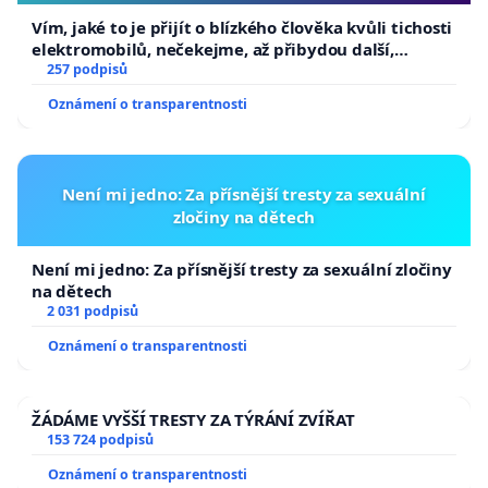
Vím, jaké to je přijít o blízkého člověka kvůli tichosti
elektromobilů, nečekejme, až přibydou další,
zaveďme slyšitelná auta!
257 podpisů
Oznámení o transparentnosti
Není mi jedno: Za přísnější tresty za sexuální
zločiny na dětech
Není mi jedno: Za přísnější tresty za sexuální zločiny
na dětech
2 031 podpisů
Oznámení o transparentnosti
ŽÁDÁME VYŠŠÍ TRESTY ZA TÝRÁNÍ ZVÍŘAT
153 724 podpisů
Oznámení o transparentnosti