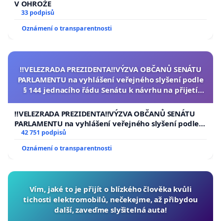
V OHROŽE
33 podpisů
Oznámení o transparentnosti
‼️VELEZRADA PREZIDENTA‼️VÝZVA OBČANŮ SENÁTU
PARLAMENTU na vyhlášení veřejného slyšení podle
§ 144 jednacího řádu Senátu k návrhu na přijetí
usnesení k podání ústavní žaloby na prezidenta
republiky
‼️VELEZRADA PREZIDENTA‼️VÝZVA OBČANŮ SENÁTU
PARLAMENTU na vyhlášení veřejného slyšení podle §
144 jednacího řádu Senátu k návrhu na přijetí
42 751 podpisů
usnesení k podání ústavní žaloby na prezidenta
Oznámení o transparentnosti
republiky
Vím, jaké to je přijít o blízkého člověka kvůli
tichosti elektromobilů, nečekejme, až přibydou
další, zaveďme slyšitelná auta!