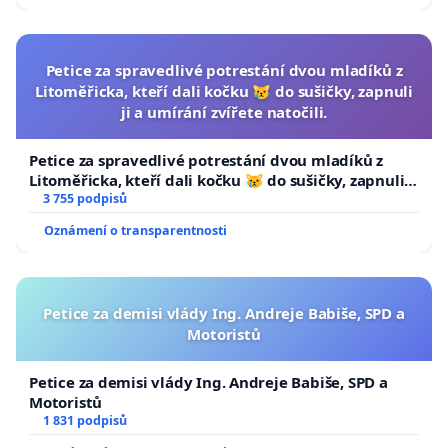
Petice za spravedlivé potrestání dvou mladíků z
Litoměřicka, kteří dali kočku 😿 do sušičky, zapnuli
ji a umírání zvířete natočili.
Petice za spravedlivé potrestání dvou mladíků z
Litoměřicka, kteří dali kočku 😿 do sušičky, zapnuli ji
a umírání zvířete natočili.
3 755 podpisů
Oznámení o transparentnosti
Petice za demisi vlády Ing. Andreje Babiše, SPD a
Motoristů
Petice za demisi vlády Ing. Andreje Babiše, SPD a
Motoristů
1 831 podpisů