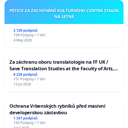
PETICE ZA ZACHOVÁNÍ KULTURNÍHO CENTRA STALIN
NA LETNÉ
2 729 podpisů
158 Podpisy / 7 dní
4 May 2026
Za záchranu oboru translatologie na FF UK /
Save Translation Studies at the Faculty of Arts,
Charles University
8 228 podpisů
151 Podpisy / 7 dní
13 Jul 2026
Ochrana Vrbenských rybníků před masivní
developerskou zástavbou
1 331 podpisů
150 Podpisy / 7 dní
3 Jul 2026