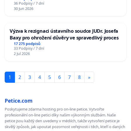
36 Podpisy / 7 dní
30 Jun 2026
Výzva k rezignaci ústavního soudce JUDr. Josefa
Baxy pro ohrožení důvěry ve spravedlivý proces
17 275 podpisů
33 Podpisy / 7 dní
2 Jul 2026
1
2
3
4
5
6
7
8
»
Petice.com
Poskytujeme zdarma hosting pro on-line petice. Vytvořte
profesionální on-line petici díky našim výkonným službám. Naše
petice jsou každý den uvedeny v médiích, takže vytvoření petice je
skvělý způsob, jak upoutat pozornost veřejnosti i těch, kteří o daných