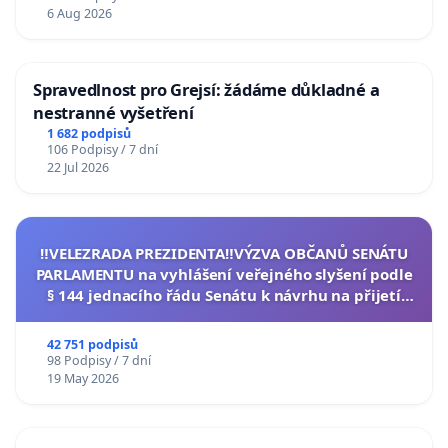
6 Aug 2026
Spravedlnost pro Grejsí: žádáme důkladné a
nestranné vyšetření
1 682 podpisů
106 Podpisy / 7 dní
22 Jul 2026
‼️VELEZRADA PREZIDENTA‼️VÝZVA OBČANŮ SENÁTU
PARLAMENTU na vyhlášení veřejného slyšení podle
§ 144 jednacího řádu Senátu k návrhu na přijetí
usnesení k podání ústavní žaloby na prezidenta
republiky
42 751 podpisů
98 Podpisy / 7 dní
19 May 2026