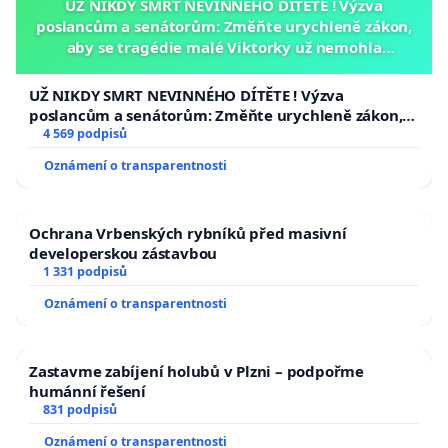
UŽ NIKDY SMRT NEVINNÉHO DÍTĚTE ! Výzva
poslancům a senátorům: Změňte urychleně zákon,
aby se tragédie malé Viktorky už nemohla
opakovat!
UŽ NIKDY SMRT NEVINNÉHO DÍTĚTE ! Výzva
poslancům a senátorům: Změňte urychleně zákon,
aby se tragédie malé Viktorky už nemohla opakovat!
4 569 podpisů
Oznámení o transparentnosti
Ochrana Vrbenských rybníků před masivní
developerskou zástavbou
1 331 podpisů
Oznámení o transparentnosti
Zastavme zabíjení holubů v Plzni – podpořme
humánní řešení
831 podpisů
Oznámení o transparentnosti