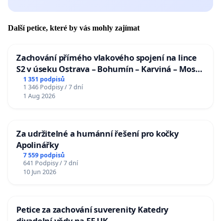
Další petice, které by vás mohly zajímat
Zachování přímého vlakového spojení na lince
S2 v úseku Ostrava – Bohumín – Karviná – Mosty
u Jablunkova
1 351 podpisů
1 346 Podpisy / 7 dní
1 Aug 2026
Za udržitelné a humánní řešení pro kočky
Apolinářky
7 559 podpisů
641 Podpisy / 7 dní
10 Jun 2026
Petice za zachování suverenity Katedry
divadelní vědy na FF UK