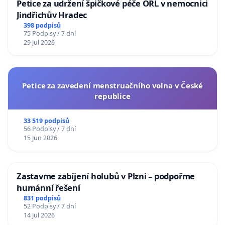
Petice za udržení špičkové péče ORL v nemocnici
Jindřichův Hradec
398 podpisů
75 Podpisy / 7 dní
29 Jul 2026
Petice za zavedení menstruačního volna v České
republice
33 519 podpisů
56 Podpisy / 7 dní
15 Jun 2026
Zastavme zabíjení holubů v Plzni – podpořme
humánní řešení
831 podpisů
52 Podpisy / 7 dní
14 Jul 2026