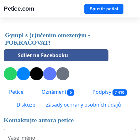
Petice.com
Spustit petici
Gympl s (r)učením omezeným -
POKRAČOVAT!
Sdílet na Facebooku
Petice
Oznámení
Podpisy
5
7 410
Diskuze
Zásady ochrany osobních údajů
Kontaktujte autora petice
Vaše jméno