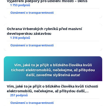
Vyjádření podpory pro udělení milosti – Denis
1 753 podpisů
Oznámení o transparentnosti
Ochrana Vrbenských rybníků před masivní
developerskou zástavbou
1 316 podpisů
Oznámení o transparentnosti
Vím, jaké to je přijít o blízkého člověka kvůli
tichosti elektromobilů, nečekejme, až přibydou
další, zaveďme slyšitelná auta!
Vím, jaké to je přijít o blízkého člověka kvůli tichosti
elektromobilů, nečekejme, až přibydou další,
zaveďme slyšitelná auta!
257 podpisů
Oznámení o transparentnosti