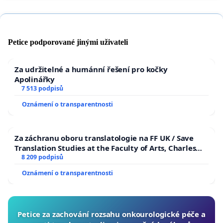
Petice podporované jinými uživateli
Za udržitelné a humánní řešení pro kočky
Apolinářky
7 513 podpisů
Oznámení o transparentnosti
Za záchranu oboru translatologie na FF UK / Save
Translation Studies at the Faculty of Arts, Charles
University
8 209 podpisů
Oznámení o transparentnosti
Petice za zachování rozsahu onkourologické péče a