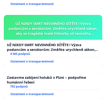
Oznámení o transparentnosti
UŽ NIKDY SMRT NEVINNÉHO DÍTĚTE ! Výzva
poslancům a senátorům: Změňte urychleně zákon,
aby se tragédie malé Viktorky už nemohla
opakovat!
UŽ NIKDY SMRT NEVINNÉHO DÍTĚTE ! Výzva
poslancům a senátorům: Změňte urychleně zákon,
aby se tragédie malé Viktorky už nemohla opakovat!
4 565 podpisů
Oznámení o transparentnosti
Zastavme zabíjení holubů v Plzni – podpořme
humánní řešení
792 podpisů
Oznámení o transparentnosti