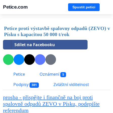
Petice.com
Spustit petici
Petice proti výstavbě spalovny odpadů (ZEVO) v
Písku s kapacitou 50 000 t/rok
Sdílet na Facebooku
Petice
Oznámení
5
Podpisy
Zvláštní viditelnost
381
prosba - přispějte i finančně na boj proti
spalovně odpadů ZEVO v Písku, podepište
referendum