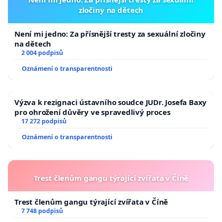
zločiny na dětech
Není mi jedno: Za přísnější tresty za sexuální zločiny
na dětech
2 004 podpisů
Oznámení o transparentnosti
Výzva k rezignaci ústavního soudce JUDr. Josefa Baxy
pro ohrožení důvěry ve spravedlivý proces
17 272 podpisů
Oznámení o transparentnosti
Trest členům gangu týrající zvířata v Číně
Trest členům gangu týrající zvířata v Číně
7 748 podpisů