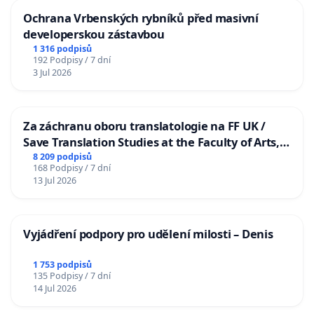
Ochrana Vrbenských rybníků před masivní
developerskou zástavbou
1 316 podpisů
192 Podpisy / 7 dní
3 Jul 2026
Za záchranu oboru translatologie na FF UK /
Save Translation Studies at the Faculty of Arts,
Charles University
8 209 podpisů
168 Podpisy / 7 dní
13 Jul 2026
Vyjádření podpory pro udělení milosti – Denis
1 753 podpisů
135 Podpisy / 7 dní
14 Jul 2026