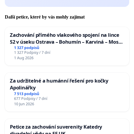
Další petice, které by vás mohly zajímat
Zachování přímého vlakového spojení na lince
S2 v úseku Ostrava – Bohumín – Karviná – Mosty
u Jablunkova
1 327 podpisů
1 327 Podpisy / 7 dní
1 Aug 2026
Za udržitelné a humánní řešení pro kočky
Apolinářky
7 513 podpisů
677 Podpisy / 7 dní
10 Jun 2026
Petice za zachování suverenity Katedry
divadelní vědy na FF UK