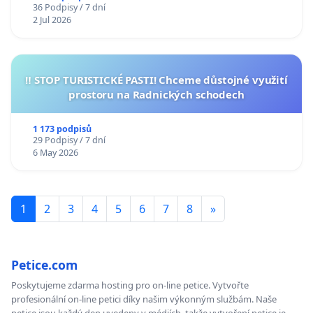
36 Podpisy / 7 dní
2 Jul 2026
‼️ STOP TURISTICKÉ PASTI! Chceme důstojné využití
prostoru na Radnických schodech
1 173 podpisů
29 Podpisy / 7 dní
6 May 2026
1
2
3
4
5
6
7
8
»
Petice.com
Poskytujeme zdarma hosting pro on-line petice. Vytvořte
profesionální on-line petici díky našim výkonným službám. Naše