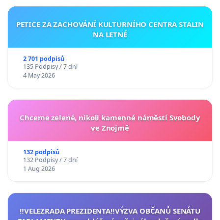
PETICE ZA ZACHOVÁNÍ KULTURNÍHO CENTRA STALIN
NA LETNÉ
2 701 podpisů
135 Podpisy / 7 dní
4 May 2026
Chceme zelené, nikoli kamenné náměstí Svobody
ve Znojmě
132 podpisů
132 Podpisy / 7 dní
1 Aug 2026
‼️VELEZRADA PREZIDENTA‼️VÝZVA OBČANŮ SENÁTU