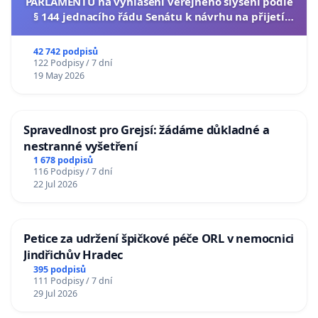
PARLAMENTU na vyhlášení veřejného slyšení podle
§ 144 jednacího řádu Senátu k návrhu na přijetí
usnesení k podání ústavní žaloby na prezidenta
republiky
42 742 podpisů
122 Podpisy / 7 dní
19 May 2026
Spravedlnost pro Grejsí: žádáme důkladné a
nestranné vyšetření
1 678 podpisů
116 Podpisy / 7 dní
22 Jul 2026
Petice za udržení špičkové péče ORL v nemocnici
Jindřichův Hradec
395 podpisů
111 Podpisy / 7 dní
29 Jul 2026