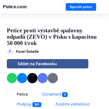
Petice.com
Spustit petici
Petice proti výstavbě spalovny
odpadů (ZEVO) v Písku s kapacitou
50 000 t/rok
Pavel Šebelle
·
P
Sdílet na Facebooku
Petice
Oznámení
5
Podpisy
Zvláštní viditelnost
381