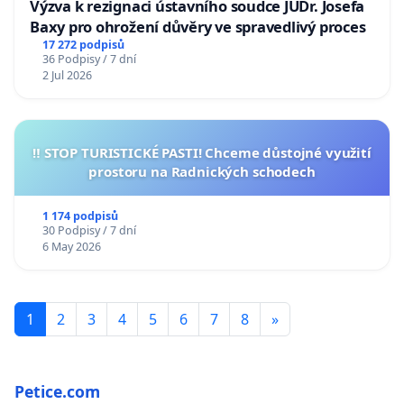
Výzva k rezignaci ústavního soudce JUDr. Josefa
Baxy pro ohrožení důvěry ve spravedlivý proces
17 272 podpisů
36 Podpisy / 7 dní
2 Jul 2026
‼️ STOP TURISTICKÉ PASTI! Chceme důstojné využití
prostoru na Radnických schodech
1 174 podpisů
30 Podpisy / 7 dní
6 May 2026
1
2
3
4
5
6
7
8
»
Petice.com