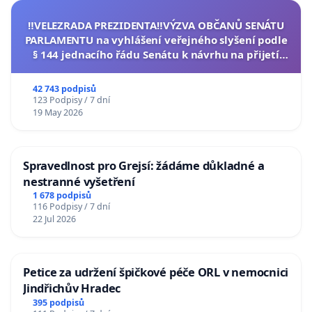
‼️VELEZRADA PREZIDENTA‼️VÝZVA OBČANŮ SENÁTU
PARLAMENTU na vyhlášení veřejného slyšení podle
§ 144 jednacího řádu Senátu k návrhu na přijetí
usnesení k podání ústavní žaloby na prezidenta
republiky
42 743 podpisů
123 Podpisy / 7 dní
19 May 2026
Spravedlnost pro Grejsí: žádáme důkladné a
nestranné vyšetření
1 678 podpisů
116 Podpisy / 7 dní
22 Jul 2026
Petice za udržení špičkové péče ORL v nemocnici
Jindřichův Hradec
395 podpisů