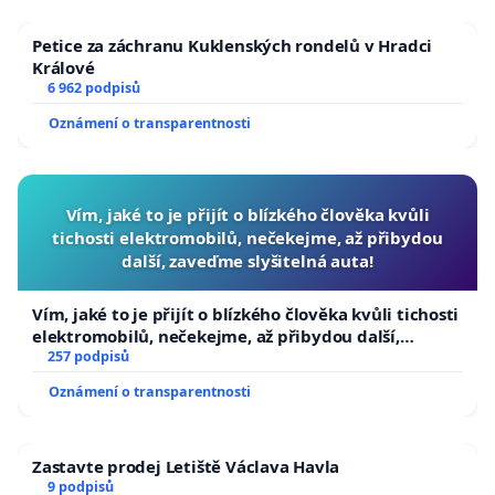
Petice za záchranu Kuklenských rondelů v Hradci
Králové
6 962 podpisů
Oznámení o transparentnosti
Vím, jaké to je přijít o blízkého člověka kvůli
tichosti elektromobilů, nečekejme, až přibydou
další, zaveďme slyšitelná auta!
Vím, jaké to je přijít o blízkého člověka kvůli tichosti
elektromobilů, nečekejme, až přibydou další,
zaveďme slyšitelná auta!
257 podpisů
Oznámení o transparentnosti
Zastavte prodej Letiště Václava Havla
9 podpisů