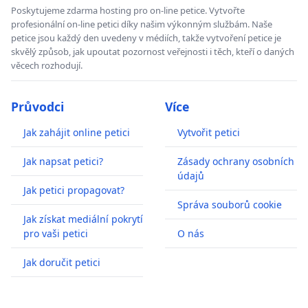
Poskytujeme zdarma hosting pro on-line petice. Vytvořte
profesionální on-line petici díky našim výkonným službám. Naše
petice jsou každý den uvedeny v médiích, takže vytvoření petice je
skvělý způsob, jak upoutat pozornost veřejnosti i těch, kteří o daných
věcech rozhodují.
Průvodci
Více
Jak zahájit online petici
Vytvořit petici
Jak napsat petici?
Zásady ochrany osobních
údajů
Jak petici propagovat?
Správa souborů cookie
Jak získat mediální pokrytí
pro vaši petici
O nás
Jak doručit petici