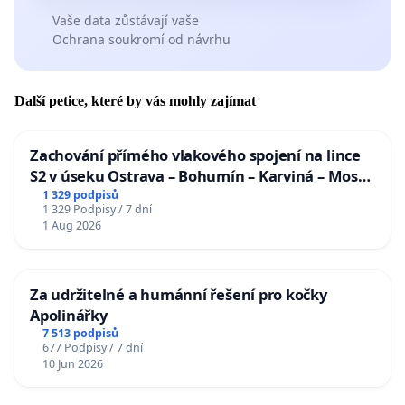
Vaše data zůstávají vaše
Ochrana soukromí od návrhu
Další petice, které by vás mohly zajímat
Zachování přímého vlakového spojení na lince
S2 v úseku Ostrava – Bohumín – Karviná – Mosty
u Jablunkova
1 329 podpisů
1 329 Podpisy / 7 dní
1 Aug 2026
Za udržitelné a humánní řešení pro kočky
Apolinářky
7 513 podpisů
677 Podpisy / 7 dní
10 Jun 2026