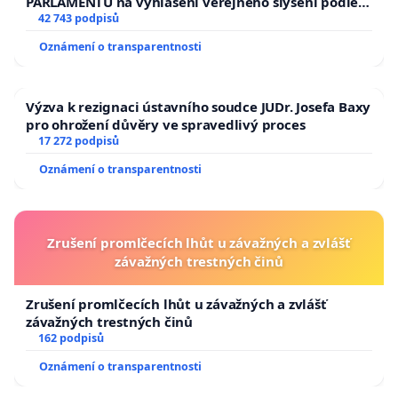
PARLAMENTU na vyhlášení veřejného slyšení podle §
144 jednacího řádu Senátu k návrhu na přijetí
42 743 podpisů
usnesení k podání ústavní žaloby na prezidenta
Oznámení o transparentnosti
republiky
Výzva k rezignaci ústavního soudce JUDr. Josefa Baxy
pro ohrožení důvěry ve spravedlivý proces
17 272 podpisů
Oznámení o transparentnosti
Zrušení promlčecích lhůt u závažných a zvlášť
závažných trestných činů
Zrušení promlčecích lhůt u závažných a zvlášť
závažných trestných činů
162 podpisů
Oznámení o transparentnosti