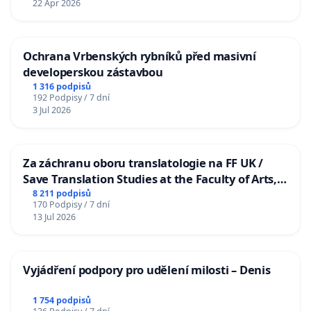
22 Apr 2026
Ochrana Vrbenských rybníků před masivní
developerskou zástavbou
1 316 podpisů
192 Podpisy / 7 dní
3 Jul 2026
Za záchranu oboru translatologie na FF UK /
Save Translation Studies at the Faculty of Arts,
Charles University
8 211 podpisů
170 Podpisy / 7 dní
13 Jul 2026
Vyjádření podpory pro udělení milosti – Denis
1 754 podpisů