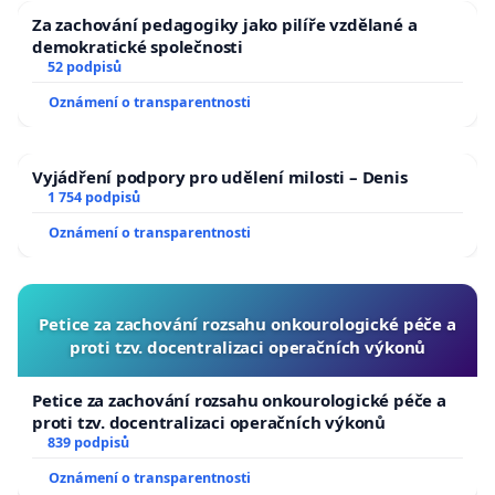
těch látek, které překračují svým příspěvkem 1 %
Za zachování pedagogiky jako pilíře vzdělané a
imisního limitu, což jsou těžké kovy – Arsen (28,1 %
demokratické společnosti
52 podpisů
imisního limitu), Nikl (8,4 % imisního limitu), dále
Oznámení o transparentnosti
Cd+ Tl (2,2 % imisního limitu) a u dopravy se jedná o
částice PM10 (5,2 % imisního limitu). Dokumentace
a rozptylová studie i hodnocení zdravotních rizik
Vyjádření podpory pro udělení milosti – Denis
jsou založeny na neaktuálních datech a v
1 754 podpisů
dokumentaci i v přílohách je velké množství
Oznámení o transparentnosti
nejasností. Subjektivní závěry zpracovatele nejsou
řádně odůvodněny na tvrdých datech a studiích z
jiných již funkčních spaloven ZEVO a jejich okolí.
Petice za zachování rozsahu onkourologické péče a
proti tzv. docentralizaci operačních výkonů
Petice za zachování rozsahu onkourologické péče a
proti tzv. docentralizaci operačních výkonů
839 podpisů
Oznámení o transparentnosti