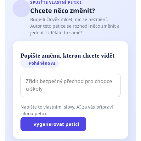
SPUSŤTE VLASTNÍ PETICI
Chcete něco změnit?
Bude-li člověk mlčet, nic se nezmění.
Autor této petice se rozhodl něco změnit a
jednat. Uděláte to samé?
Popište změnu, kterou chcete vidět
Poháněno AI
Napište to vlastními slovy. AI za vás připraví
silnou petici.
Vygenerovat petici