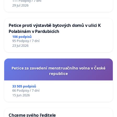
111 Podpisy / 7 dní
29 Jul 2026
Petice proti výstavbě bytových domů v ulici K
Polabinám v Pardubicích
106 podpisů
95 Podpisy / 7 dní
23 Jul 2026
Petice za zavedení menstruačního volna v České
republice
33 505 podpisů
66 Podpisy / 7 dní
15 Jun 2026
Chceme svého ředitele