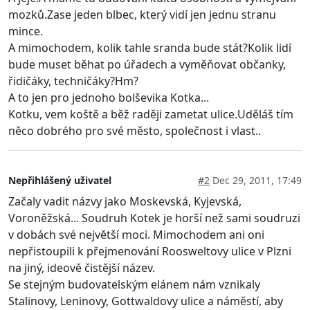
mozků.Zase jeden blbec, který vidí jen jednu stranu
mince.
A mimochodem, kolik tahle sranda bude stát?Kolik lidí
bude muset běhat po úřadech a vyměňovat občanky,
řidičáky, techničáky?Hm?
A to jen pro jednoho bolševika Kotka...
Kotku, vem koště a běž raději zametat ulice.Uděláš tím
něco dobrého pro své město, společnost i vlast..
Nepřihlášený uživatel
#2
Dec 29, 2011, 17:49
Začaly vadit názvy jako Moskevská, Kyjevská,
Voroněžská... Soudruh Kotek je horší než sami soudruzi
v dobách své největší moci. Mimochodem ani oni
nepřistoupili k přejmenování Roosweltovy ulice v Plzni
na jiný, ideově čistější název.
Se stejným budovatelským elánem nám vznikaly
Stalinovy, Leninovy, Gottwaldovy ulice a náměstí, aby