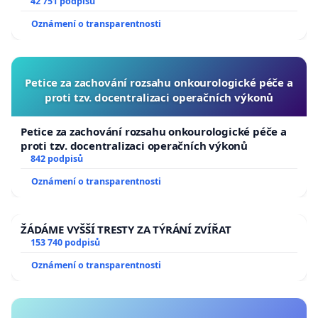
144 jednacího řádu Senátu k návrhu na přijetí
42 751 podpisů
usnesení k podání ústavní žaloby na prezidenta
Oznámení o transparentnosti
republiky
Petice za zachování rozsahu onkourologické péče a
proti tzv. docentralizaci operačních výkonů
Petice za zachování rozsahu onkourologické péče a
proti tzv. docentralizaci operačních výkonů
842 podpisů
Oznámení o transparentnosti
ŽÁDÁME VYŠŠÍ TRESTY ZA TÝRÁNÍ ZVÍŘAT
153 740 podpisů
Oznámení o transparentnosti