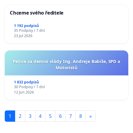
Chceme svého ředitele
1 192 podpisů
35 Podpisy / 7 dní
23 Jul 2026
Petice za demisi vlády Ing. Andreje Babiše, SPD a
Motoristů
1 832 podpisů
30 Podpisy / 7 dní
12 Jun 2026
1
2
3
4
5
6
7
8
»