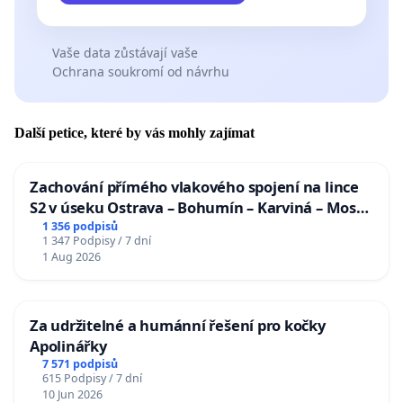
Vaše data zůstávají vaše
Ochrana soukromí od návrhu
Další petice, které by vás mohly zajímat
Zachování přímého vlakového spojení na lince
S2 v úseku Ostrava – Bohumín – Karviná – Mosty
u Jablunkova
1 356 podpisů
1 347 Podpisy / 7 dní
1 Aug 2026
Za udržitelné a humánní řešení pro kočky
Apolinářky
7 571 podpisů
615 Podpisy / 7 dní
10 Jun 2026