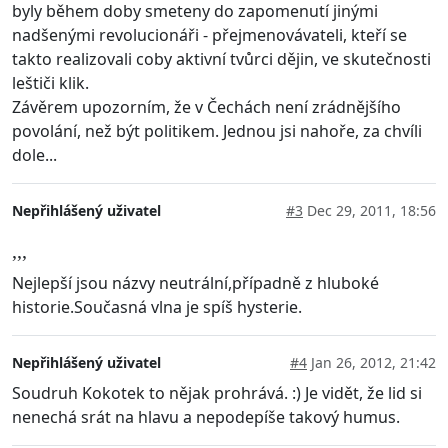
byly během doby smeteny do zapomenutí jinými
nadšenými revolucionáři - přejmenovávateli, kteří se
takto realizovali coby aktivní tvůrci dějin, ve skutečnosti
leštiči klik.
Závěrem upozorním, že v Čechách není zrádnějšího
povolání, než být politikem. Jednou jsi nahoře, za chvíli
dole...
Nepřihlášený uživatel
#3
Dec 29, 2011, 18:56
,,,
Nejlepší jsou názvy neutrální,případně z hluboké
historie.Současná vlna je spíš hysterie.
Nepřihlášený uživatel
#4
Jan 26, 2012, 21:42
Soudruh Kokotek to nějak prohrává. :) Je vidět, že lid si
nenechá srát na hlavu a nepodepíše takový humus.