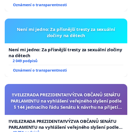
Oznámení o transparentnosti
Není mi jedno: Za přísnější tresty za sexuální
zločiny na dětech
Není mi jedno: Za přísnější tresty za sexuální zločiny
na dětech
2 049 podpisů
Oznámení o transparentnosti
‼️VELEZRADA PREZIDENTA‼️VÝZVA OBČANŮ SENÁTU
PARLAMENTU na vyhlášení veřejného slyšení podle
§ 144 jednacího řádu Senátu k návrhu na přijetí
usnesení k podání ústavní žaloby na prezidenta
republiky
‼️VELEZRADA PREZIDENTA‼️VÝZVA OBČANŮ SENÁTU
PARLAMENTU na vyhlášení veřejného slyšení podle §