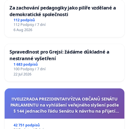
Za zachování pedagogiky jako pilíře vzdělané a
demokratické společnosti
112 podpisů
112 Podpisy / 7 dní
6 Aug 2026
Spravedlnost pro Grejsí: žádáme důkladné a
nestranné vyšetření
1 683 podpisů
100 Podpisy / 7 dní
22 Jul 2026
‼️VELEZRADA PREZIDENTA‼️VÝZVA OBČANŮ SENÁTU
PARLAMENTU na vyhlášení veřejného slyšení podle
§ 144 jednacího řádu Senátu k návrhu na přijetí
usnesení k podání ústavní žaloby na prezidenta
republiky
42 751 podpisů