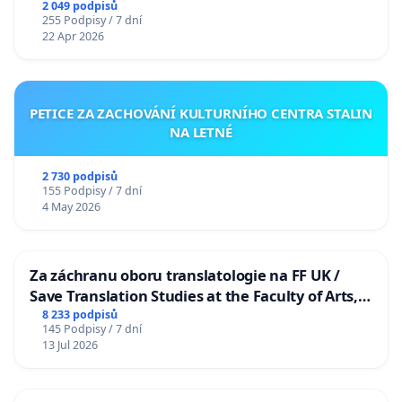
2 049 podpisů
255 Podpisy / 7 dní
22 Apr 2026
PETICE ZA ZACHOVÁNÍ KULTURNÍHO CENTRA STALIN
NA LETNÉ
2 730 podpisů
155 Podpisy / 7 dní
4 May 2026
Za záchranu oboru translatologie na FF UK /
Save Translation Studies at the Faculty of Arts,
Charles University
8 233 podpisů
145 Podpisy / 7 dní
13 Jul 2026