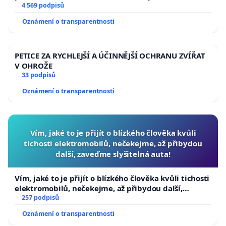
aby se tragédie malé Viktorky už nemohla opakovat!
4 569 podpisů
Oznámení o transparentnosti
PETICE ZA RYCHLEJŠÍ A ÚČINNĚJŠÍ OCHRANU ZVÍŘAT
V OHROŽE
33 podpisů
Oznámení o transparentnosti
Vím, jaké to je přijít o blízkého člověka kvůli
tichosti elektromobilů, nečekejme, až přibydou
další, zaveďme slyšitelná auta!
Vím, jaké to je přijít o blízkého člověka kvůli tichosti
elektromobilů, nečekejme, až přibydou další,
zaveďme slyšitelná auta!
257 podpisů
Oznámení o transparentnosti