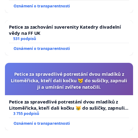
Oznámení o transparentnosti
Petice za zachování suverenity Katedry divadelní
vědy na FF UK
531 podpisů
Oznámení o transparentnosti
Petice za spravedlivé potrestání dvou mladíků z
Litoměřicka, kteří dali kočku 😿 do sušičky, zapnuli
ji a umírání zvířete natočili.
Petice za spravedlivé potrestání dvou mladíků z
Litoměřicka, kteří dali kočku 😿 do sušičky, zapnuli ji
a umírání zvířete natočili.
3 755 podpisů
Oznámení o transparentnosti