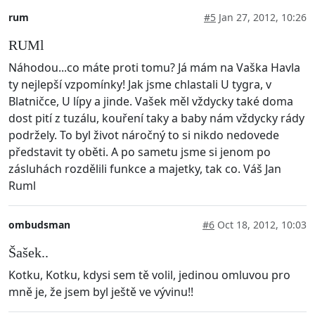
rum
#5
Jan 27, 2012, 10:26
RUMl
Náhodou...co máte proti tomu? Já mám na Vaška Havla
ty nejlepší vzpomínky! Jak jsme chlastali U tygra, v
Blatničce, U lípy a jinde. Vašek měl vždycky také doma
dost pití z tuzálu, kouření taky a baby nám vždycky rády
podržely. To byl život náročný to si nikdo nedovede
představit ty oběti. A po sametu jsme si jenom po
zásluhách rozdělili funkce a majetky, tak co. Váš Jan
Ruml
ombudsman
#6
Oct 18, 2012, 10:03
Šašek..
Kotku, Kotku, kdysi sem tě volil, jedinou omluvou pro
mně je, že jsem byl ještě ve vývinu!!