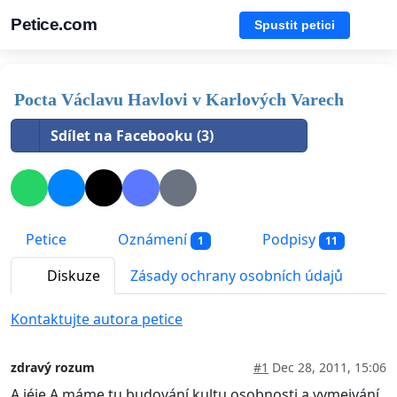
Petice.com
Spustit petici
Pocta Václavu Havlovi v Karlových Varech
Sdílet na Facebooku (3)
Petice
Oznámení
Podpisy
1
11
Diskuze
Zásady ochrany osobních údajů
Kontaktujte autora petice
zdravý rozum
#1
Dec 28, 2011, 15:06
A jéje.A máme tu budování kultu osobnosti a vymejvání