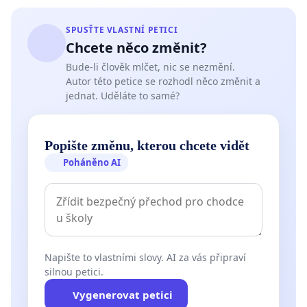
SPUSŤTE VLASTNÍ PETICI
Chcete něco změnit?
Bude-li člověk mlčet, nic se nezmění.
Autor této petice se rozhodl něco změnit a
jednat. Uděláte to samé?
Popište změnu, kterou chcete vidět
Poháněno AI
Napište to vlastními slovy. AI za vás připraví
silnou petici.
Vygenerovat petici