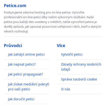
Petice.com
Poskytujeme zdarma hosting pro on-line petice. Vytvořte
profesionální on-line petici díky našim výkonným službám. Naše
petice jsou každý den uvedeny v médiích, takže vytvoření petice je
skvělý způsob, jak upoutat pozornost veřejnosti i těch, kteří o daných
věcech rozhodují.
Průvodci
Více
Jak zahájit online petici
Vytvořit petici
Jak napsat petici?
Zásady ochrany osobních
údajů
Jak petici propagovat?
Správa souborů cookie
Jak získat mediální pokrytí
pro vaši petici
O nás
Jak doručit petici