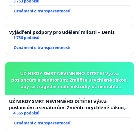
a umírání zvířete natočili.
3 753 podpisů
Oznámení o transparentnosti
Vyjádření podpory pro udělení milosti – Denis
1 756 podpisů
Oznámení o transparentnosti
UŽ NIKDY SMRT NEVINNÉHO DÍTĚTE ! Výzva
poslancům a senátorům: Změňte urychleně zákon,
aby se tragédie malé Viktorky už nemohla
opakovat!
UŽ NIKDY SMRT NEVINNÉHO DÍTĚTE ! Výzva
poslancům a senátorům: Změňte urychleně zákon,
aby se tragédie malé Viktorky už nemohla opakovat!
4 565 podpisů
Oznámení o transparentnosti