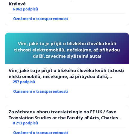
Králové
6 962 podpisů
Oznámení o transparentnosti
Vím, jaké to je přijít o blízkého člověka kvůli
tichosti elektromobilů, nečekejme, až přibydou
další, zaveďme slyšitelná auta!
Vím, jaké to je přijít o blízkého člověka kvůli tichosti
elektromobilů, nečekejme, až přibydou další,
zaveďme slyšitelná auta!
257 podpisů
Oznámení o transparentnosti
Za záchranu oboru translatologie na FF UK / Save
Translation Studies at the Faculty of Arts, Charles
University
8 213 podpisů
Oznámení o transparentnosti