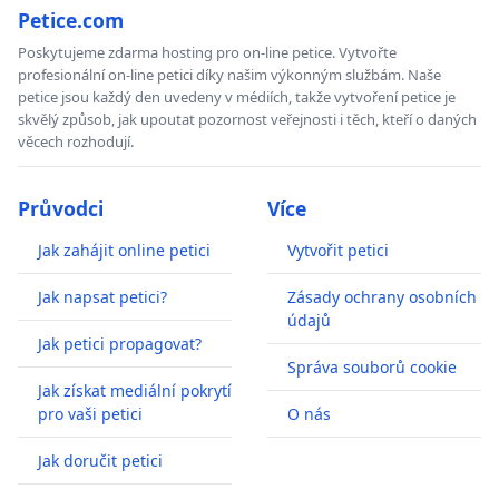
Petice.com
Poskytujeme zdarma hosting pro on-line petice. Vytvořte
profesionální on-line petici díky našim výkonným službám. Naše
petice jsou každý den uvedeny v médiích, takže vytvoření petice je
skvělý způsob, jak upoutat pozornost veřejnosti i těch, kteří o daných
věcech rozhodují.
Průvodci
Více
Jak zahájit online petici
Vytvořit petici
Jak napsat petici?
Zásady ochrany osobních
údajů
Jak petici propagovat?
Správa souborů cookie
Jak získat mediální pokrytí
pro vaši petici
O nás
Jak doručit petici