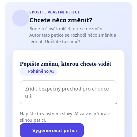
SPUSŤTE VLASTNÍ PETICI
Chcete něco změnit?
Bude-li člověk mlčet, nic se nezmění.
Autor této petice se rozhodl něco změnit a
jednat. Uděláte to samé?
Popište změnu, kterou chcete vidět
Poháněno AI
Napište to vlastními slovy. AI za vás připraví
silnou petici.
Vygenerovat petici