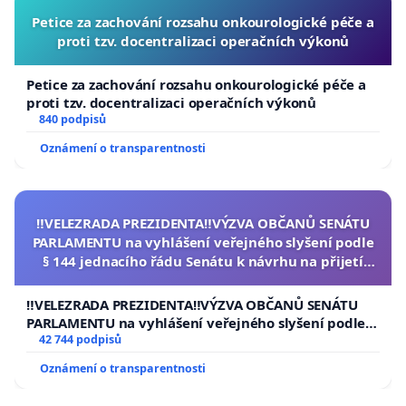
Petice za zachování rozsahu onkourologické péče a
proti tzv. docentralizaci operačních výkonů
Petice za zachování rozsahu onkourologické péče a
proti tzv. docentralizaci operačních výkonů
840 podpisů
Oznámení o transparentnosti
‼️VELEZRADA PREZIDENTA‼️VÝZVA OBČANŮ SENÁTU
PARLAMENTU na vyhlášení veřejného slyšení podle
§ 144 jednacího řádu Senátu k návrhu na přijetí
usnesení k podání ústavní žaloby na prezidenta
republiky
‼️VELEZRADA PREZIDENTA‼️VÝZVA OBČANŮ SENÁTU
PARLAMENTU na vyhlášení veřejného slyšení podle §
144 jednacího řádu Senátu k návrhu na přijetí
42 744 podpisů
usnesení k podání ústavní žaloby na prezidenta
Oznámení o transparentnosti
republiky