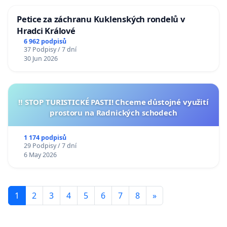
Petice za záchranu Kuklenských rondelů v
Hradci Králové
6 962 podpisů
37 Podpisy / 7 dní
30 Jun 2026
‼️ STOP TURISTICKÉ PASTI! Chceme důstojné využití
prostoru na Radnických schodech
1 174 podpisů
29 Podpisy / 7 dní
6 May 2026
1
2
3
4
5
6
7
8
»