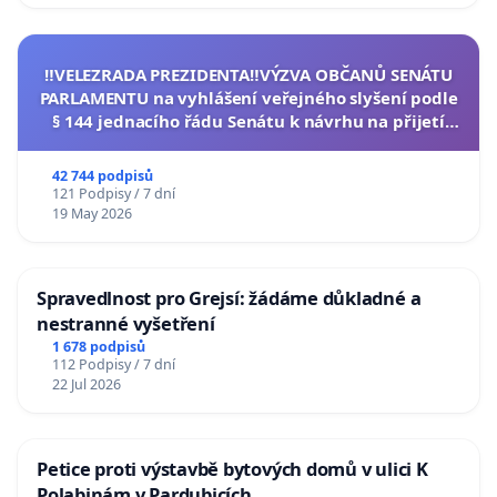
‼️VELEZRADA PREZIDENTA‼️VÝZVA OBČANŮ SENÁTU
PARLAMENTU na vyhlášení veřejného slyšení podle
§ 144 jednacího řádu Senátu k návrhu na přijetí
usnesení k podání ústavní žaloby na prezidenta
republiky
42 744 podpisů
121 Podpisy / 7 dní
19 May 2026
Spravedlnost pro Grejsí: žádáme důkladné a
nestranné vyšetření
1 678 podpisů
112 Podpisy / 7 dní
22 Jul 2026
Petice proti výstavbě bytových domů v ulici K
Polabinám v Pardubicích