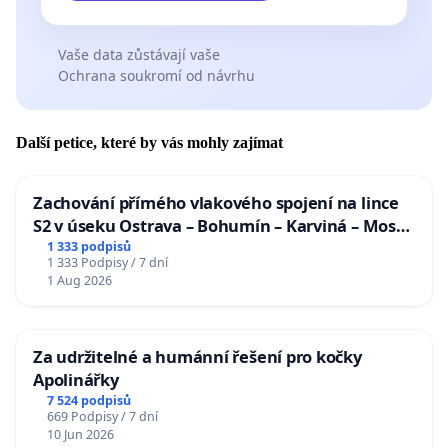
Vaše data zůstávají vaše
Ochrana soukromí od návrhu
Další petice, které by vás mohly zajímat
Zachování přímého vlakového spojení na lince
S2 v úseku Ostrava – Bohumín – Karviná – Mosty
u Jablunkova
1 333 podpisů
1 333 Podpisy / 7 dní
1 Aug 2026
Za udržitelné a humánní řešení pro kočky
Apolinářky
7 524 podpisů
669 Podpisy / 7 dní
10 Jun 2026