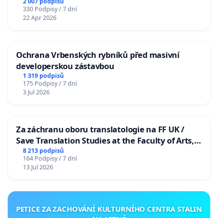
2 007 podpisů
330 Podpisy / 7 dní
22 Apr 2026
Ochrana Vrbenských rybníků před masivní
developerskou zástavbou
1 319 podpisů
175 Podpisy / 7 dní
3 Jul 2026
Za záchranu oboru translatologie na FF UK /
Save Translation Studies at the Faculty of Arts,
Charles University
8 213 podpisů
164 Podpisy / 7 dní
13 Jul 2026
PETICE ZA ZACHOVÁNÍ KULTURNÍHO CENTRA STALIN