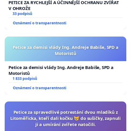
PETICE ZA RYCHLEJŠÍ A ÚČINNĚJŠÍ OCHRANU ZVÍŘAT
V OHROŽE
33 podpisů
Oznámení o transparentnosti
Petice za demisi vlády Ing. Andreje Babiše, SPD a
Motoristů
Petice za demisi vlády Ing. Andreje Babiše, SPD a
Motoristů
1 833 podpisů
Oznámení o transparentnosti
Petice za spravedlivé potrestání dvou mladíků z
Litoměřicka, kteří dali kočku 😿 do sušičky, zapnuli
ji a umírání zvířete natočili.