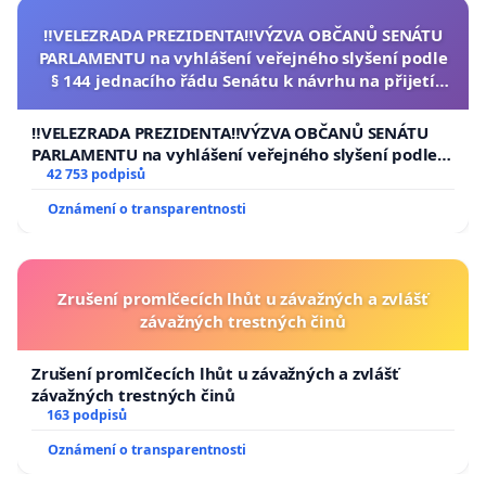
‼️VELEZRADA PREZIDENTA‼️VÝZVA OBČANŮ SENÁTU
PARLAMENTU na vyhlášení veřejného slyšení podle
§ 144 jednacího řádu Senátu k návrhu na přijetí
usnesení k podání ústavní žaloby na prezidenta
republiky
‼️VELEZRADA PREZIDENTA‼️VÝZVA OBČANŮ SENÁTU
PARLAMENTU na vyhlášení veřejného slyšení podle §
144 jednacího řádu Senátu k návrhu na přijetí
42 753 podpisů
usnesení k podání ústavní žaloby na prezidenta
Oznámení o transparentnosti
republiky
Zrušení promlčecích lhůt u závažných a zvlášť
závažných trestných činů
Zrušení promlčecích lhůt u závažných a zvlášť
závažných trestných činů
163 podpisů
Oznámení o transparentnosti