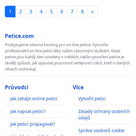
1
2
3
4
5
6
7
8
»
Petice.com
Poskytujeme zdarma hosting pro on-line petice. Vytvořte
profesionální on-line petici díky našim výkonným službám. Naše
petice jsou každý den uvedeny v médiích, takže vytvoření petice je
skvělý způsob, jak upoutat pozornost veřejnosti i těch, kteří o daných
věcech rozhodují.
Průvodci
Více
Jak zahájit online petici
Vytvořit petici
Jak napsat petici?
Zásady ochrany osobních
údajů
Jak petici propagovat?
Správa souborů cookie