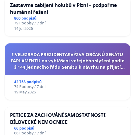
Zastavme zabíjení holubů v Plzni – podpořme
humánní řešení
860 podpisů
79 Podpisy / 7 dní
14 Jul 2026
‼️VELEZRADA PREZIDENTA‼️VÝZVA OBČANŮ SENÁTU
PARLAMENTU na vyhlášení veřejného slyšení podle
§ 144 jednacího řádu Senátu k návrhu na přijetí
usnesení k podání ústavní žaloby na prezidenta
republiky
42 753 podpisů
74 Podpisy / 7 dní
19 May 2026
PETICE ZA ZACHOVÁNÍ SAMOSTATNOSTI
BÍLOVECKÉ NEMOCNICE
66 podpisů
66 Podpisy / 7 dní