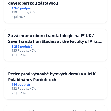
developerskou zástavbou
1 340 podpisů
139 Podpisy / 7 dní
3 Jul 2026
Za záchranu oboru translatologie na FF UK /
Save Translation Studies at the Faculty of Arts,
Charles University
8 239 podpisů
135 Podpisy / 7 dní
13 Jul 2026
Petice proti výstavbě bytových domů v ulici K
Polabinám v Pardubicích
144 podpisů
132 Podpisy / 7 dní
23 Jul 2026