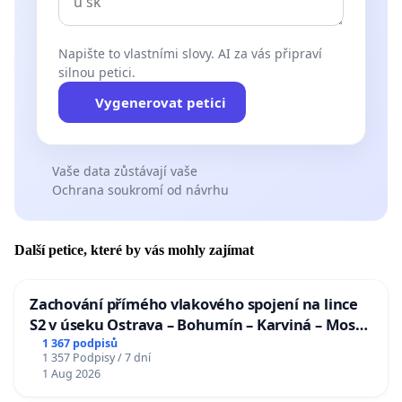
Napište to vlastními slovy. AI za vás připraví
silnou petici.
Vygenerovat petici
Vaše data zůstávají vaše
Ochrana soukromí od návrhu
Další petice, které by vás mohly zajímat
Zachování přímého vlakového spojení na lince
S2 v úseku Ostrava – Bohumín – Karviná – Mosty
u Jablunkova
1 367 podpisů
1 357 Podpisy / 7 dní
1 Aug 2026