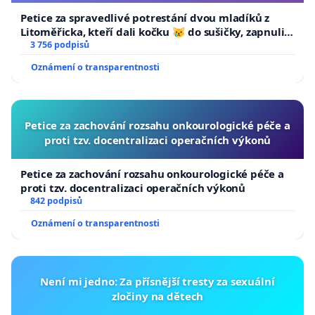
Petice za spravedlivé potrestání dvou mladíků z
Litoměřicka, kteří dali kočku 😿 do sušičky, zapnuli ji
a umírání zvířete natočili.
3 756 podpisů
Oznámení o transparentnosti
Petice za zachování rozsahu onkourologické péče a
proti tzv. docentralizaci operačních výkonů
Petice za zachování rozsahu onkourologické péče a
proti tzv. docentralizaci operačních výkonů
842 podpisů
Oznámení o transparentnosti
Není mi jedno: Za přísnější tresty za sexuální
zločiny na dětech