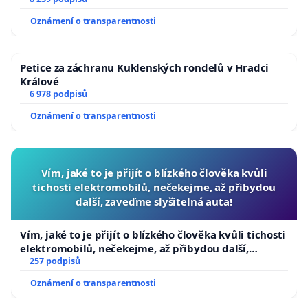
University
Oznámení o transparentnosti
Petice za záchranu Kuklenských rondelů v Hradci
Králové
6 978 podpisů
Oznámení o transparentnosti
Vím, jaké to je přijít o blízkého člověka kvůli
tichosti elektromobilů, nečekejme, až přibydou
další, zaveďme slyšitelná auta!
Vím, jaké to je přijít o blízkého člověka kvůli tichosti
elektromobilů, nečekejme, až přibydou další,
zaveďme slyšitelná auta!
257 podpisů
Oznámení o transparentnosti