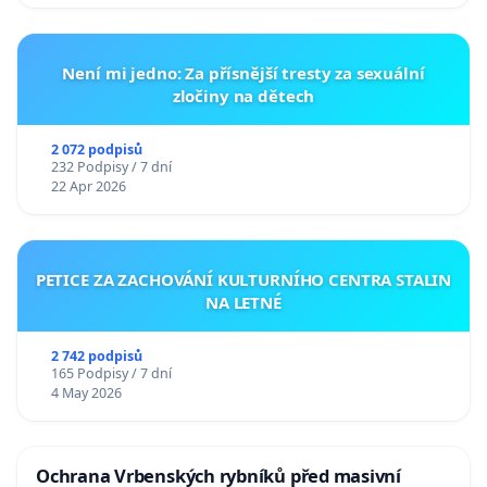
Není mi jedno: Za přísnější tresty za sexuální
zločiny na dětech
2 072 podpisů
232 Podpisy / 7 dní
22 Apr 2026
PETICE ZA ZACHOVÁNÍ KULTURNÍHO CENTRA STALIN
NA LETNÉ
2 742 podpisů
165 Podpisy / 7 dní
4 May 2026
Ochrana Vrbenských rybníků před masivní