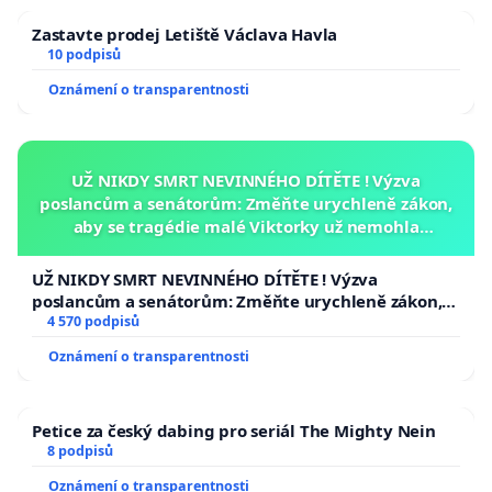
Zastavte prodej Letiště Václava Havla
10 podpisů
Oznámení o transparentnosti
UŽ NIKDY SMRT NEVINNÉHO DÍTĚTE ! Výzva
poslancům a senátorům: Změňte urychleně zákon,
aby se tragédie malé Viktorky už nemohla
opakovat!
UŽ NIKDY SMRT NEVINNÉHO DÍTĚTE ! Výzva
poslancům a senátorům: Změňte urychleně zákon,
aby se tragédie malé Viktorky už nemohla opakovat!
4 570 podpisů
Oznámení o transparentnosti
Petice za český dabing pro seriál The Mighty Nein
8 podpisů
Oznámení o transparentnosti