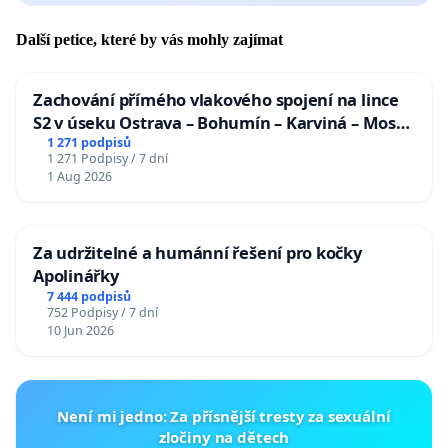
Další petice, které by vás mohly zajímat
Zachování přímého vlakového spojení na lince
S2 v úseku Ostrava – Bohumín – Karviná – Mosty
u Jablunkova
1 271 podpisů
1 271 Podpisy / 7 dní
1 Aug 2026
Za udržitelné a humánní řešení pro kočky
Apolinářky
7 444 podpisů
752 Podpisy / 7 dní
10 Jun 2026
Není mi jedno: Za přísnější tresty za sexuální
zločiny na dětech