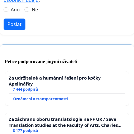
Ano
Ne
Poslat
Petice podporované jinými uživateli
Za udržitelné a humánní řešení pro kočky
Apolinářky
7 444 podpisů
Oznámení o transparentnosti
Za záchranu oboru translatologie na FF UK / Save
Translation Studies at the Faculty of Arts, Charles
University
8 177 podpisů