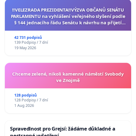
‼️VELEZRADA PREZIDENTA‼️VÝZVA OBČANŮ SENÁTU
PARLAMENTU na vyhlášení veřejného slyšení podle
§ 144 jednacího řádu Senátu k návrhu na přijetí
usnesení k podání ústavní žaloby na prezidenta
republiky
42 731 podpisů
139 Podpisy / 7 dní
19 May 2026
Chceme zelené, nikoli kamenné náměstí Svobody
ve Znojmě
128 podpisů
128 Podpisy / 7 dní
1 Aug 2026
Spravedlnost pro Grejsí: žádáme důkladné a
nestranné vyšetření