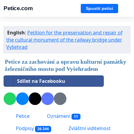
Petice.com
Spustit petici
English
:
Petition for the preservation and repair of
the cultural monument of the railway bridge under
Vyšehrad
Petice za zachování a opravu kulturní památky
železničního mostu pod Vyšehradem
Sdílet na Facebooku
Petice
Oznámení
11
Podpisy
Zvláštní viditelnost
26 244