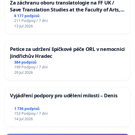
Za záchranu oboru translatologie na FF UK /
Save Translation Studies at the Faculty of Arts,
Charles University
8 177 podpisů
211 Podpisy / 7 dní
13 Jul 2026
Petice za udržení špičkové péče ORL v nemocnici
Jindřichův Hradec
384 podpisů
199 Podpisy / 7 dní
29 Jul 2026
Vyjádření podpory pro udělení milosti – Denis
1 736 podpisů
153 Podpisy / 7 dní
14 Jul 2026