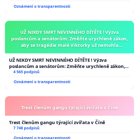
Oznámení o transparentnosti
UŽ NIKDY SMRT NEVINNÉHO DÍTĚTE ! Výzva
poslancům a senátorům: Změňte urychleně zákon,
aby se tragédie malé Viktorky už nemohla
opakovat!
UŽ NIKDY SMRT NEVINNÉHO DÍTĚTE ! Výzva
poslancům a senátorům: Změňte urychleně zákon,
aby se tragédie malé Viktorky už nemohla opakovat!
4 565 podpisů
Oznámení o transparentnosti
Trest členům gangu týrající zvířata v Číně
Trest členům gangu týrající zvířata v Číně
7 748 podpisů
Oznámení o transparentnosti