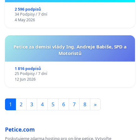
2 596 podpisů
34 Podpisy / 7 dní
4 May 2026
Petice za demisi vlády Ing. Andreje Babiše, SPD a
Motoristů
1 816 podpisů
25 Podpisy / 7 dní
12 Jun 2026
1
2
3
4
5
6
7
8
»
Petice.com
Poskytujeme zdarma hosting pro on-line petice. Vytvořte