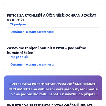
PETICE ZA RYCHLEJŠÍ A ÚČINNĚJŠÍ OCHRANU ZVÍŘAT
V OHROŽE
29 podpisů
Oznámení o transparentnosti
Zastavme zabíjení holubů v Plzni – podpořme
humánní řešení
787 podpisů
Oznámení o transparentnosti
‼️VELEZRADA PREZIDENTA‼️VÝZVA OBČANŮ SENÁTU
PARLAMENTU na vyhlášení veřejného slyšení podle
§ 144 jednacího řádu Senátu k návrhu na přijetí
usnesení k podání ústavní žaloby na prezidenta
republiky
‼️VELEZRADA PREZIDENTA‼️VÝZVA OBČANŮ SENÁTU