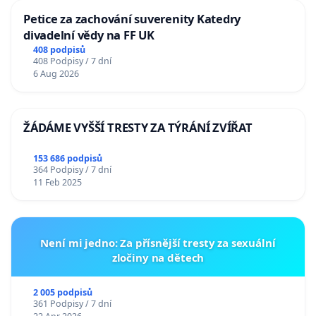
Petice za zachování suverenity Katedry
divadelní vědy na FF UK
408 podpisů
408 Podpisy / 7 dní
6 Aug 2026
ŽÁDÁME VYŠŠÍ TRESTY ZA TÝRÁNÍ ZVÍŘAT
153 686 podpisů
364 Podpisy / 7 dní
11 Feb 2025
Není mi jedno: Za přísnější tresty za sexuální
zločiny na dětech
2 005 podpisů
361 Podpisy / 7 dní