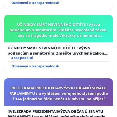
Oznámení o transparentnosti
UŽ NIKDY SMRT NEVINNÉHO DÍTĚTE ! Výzva
poslancům a senátorům: Změňte urychleně zákon,
aby se tragédie malé Viktorky už nemohla
opakovat!
UŽ NIKDY SMRT NEVINNÉHO DÍTĚTE ! Výzva
poslancům a senátorům: Změňte urychleně zákon,
aby se tragédie malé Viktorky už nemohla opakovat!
4 565 podpisů
Oznámení o transparentnosti
‼️VELEZRADA PREZIDENTA‼️VÝZVA OBČANŮ SENÁTU
PARLAMENTU na vyhlášení veřejného slyšení podle
§ 144 jednacího řádu Senátu k návrhu na přijetí
usnesení k podání ústavní žaloby na prezidenta
republiky
‼️VELEZRADA PREZIDENTA‼️VÝZVA OBČANŮ SENÁTU
PARLAMENTU na vyhlášení veřejného slyšení podle §