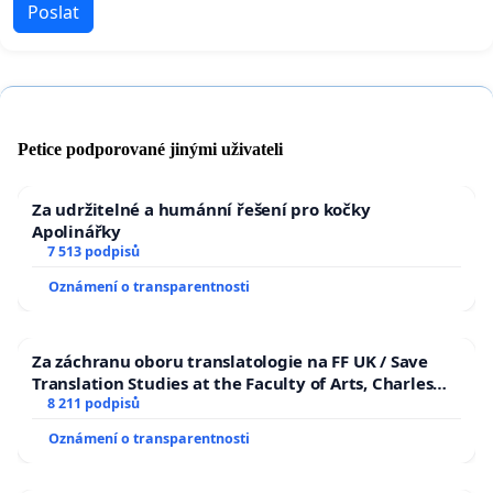
Poslat
Petice podporované jinými uživateli
Za udržitelné a humánní řešení pro kočky
Apolinářky
7 513 podpisů
Oznámení o transparentnosti
Za záchranu oboru translatologie na FF UK / Save
Translation Studies at the Faculty of Arts, Charles
University
8 211 podpisů
Oznámení o transparentnosti