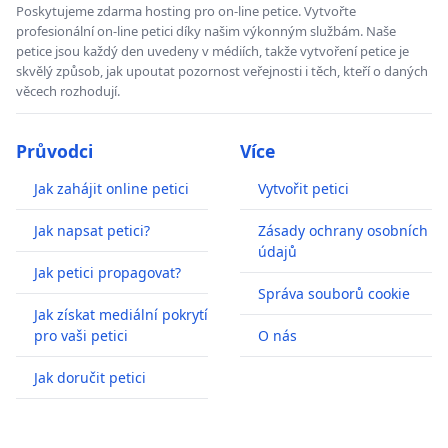
Poskytujeme zdarma hosting pro on-line petice. Vytvořte
profesionální on-line petici díky našim výkonným službám. Naše
petice jsou každý den uvedeny v médiích, takže vytvoření petice je
skvělý způsob, jak upoutat pozornost veřejnosti i těch, kteří o daných
věcech rozhodují.
Průvodci
Více
Jak zahájit online petici
Vytvořit petici
Jak napsat petici?
Zásady ochrany osobních
údajů
Jak petici propagovat?
Správa souborů cookie
Jak získat mediální pokrytí
pro vaši petici
O nás
Jak doručit petici