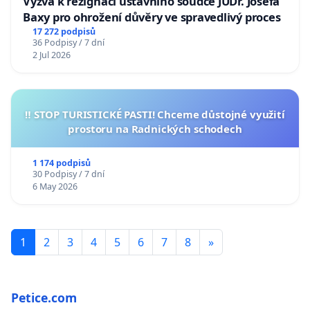
Výzva k rezignaci ústavního soudce JUDr. Josefa
Baxy pro ohrožení důvěry ve spravedlivý proces
17 272 podpisů
36 Podpisy / 7 dní
2 Jul 2026
‼️ STOP TURISTICKÉ PASTI! Chceme důstojné využití
prostoru na Radnických schodech
1 174 podpisů
30 Podpisy / 7 dní
6 May 2026
1
2
3
4
5
6
7
8
»
Petice.com