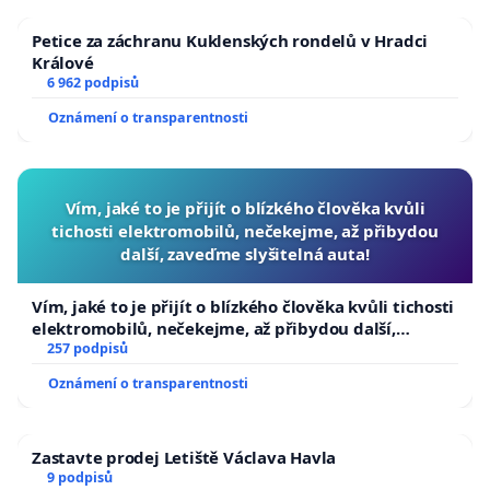
Petice za záchranu Kuklenských rondelů v Hradci
Králové
6 962 podpisů
Oznámení o transparentnosti
Vím, jaké to je přijít o blízkého člověka kvůli
tichosti elektromobilů, nečekejme, až přibydou
další, zaveďme slyšitelná auta!
Vím, jaké to je přijít o blízkého člověka kvůli tichosti
elektromobilů, nečekejme, až přibydou další,
zaveďme slyšitelná auta!
257 podpisů
Oznámení o transparentnosti
Zastavte prodej Letiště Václava Havla
9 podpisů