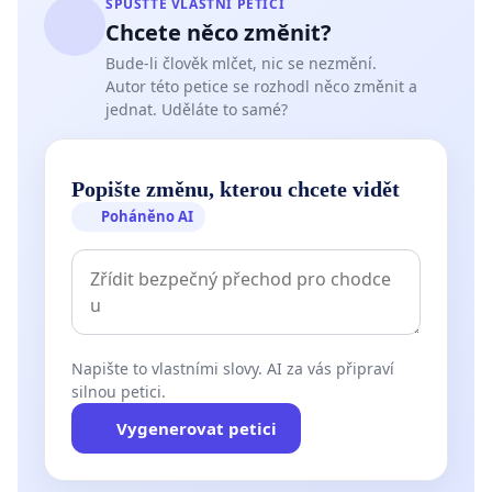
SPUSŤTE VLASTNÍ PETICI
Chcete něco změnit?
Bude-li člověk mlčet, nic se nezmění.
Autor této petice se rozhodl něco změnit a
jednat. Uděláte to samé?
Popište změnu, kterou chcete vidět
Poháněno AI
Napište to vlastními slovy. AI za vás připraví
silnou petici.
Vygenerovat petici