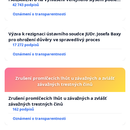
144 jednacího řádu Senátu k návrhu na přijetí
42 743 podpisů
usnesení k podání ústavní žaloby na prezidenta
Oznámení o transparentnosti
republiky
Výzva k rezignaci ústavního soudce JUDr. Josefa Baxy
pro ohrožení důvěry ve spravedlivý proces
17 272 podpisů
Oznámení o transparentnosti
Zrušení promlčecích lhůt u závažných a zvlášť
závažných trestných činů
Zrušení promlčecích lhůt u závažných a zvlášť
závažných trestných činů
162 podpisů
Oznámení o transparentnosti