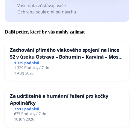
Vaše data zůstávají vaše
Ochrana soukromí od návrhu
Další petice, které by vás mohly zajímat
Zachování přímého vlakového spojení na lince
S2 v úseku Ostrava – Bohumín – Karviná – Mosty
u Jablunkova
1 329 podpisů
1 329 Podpisy / 7 dní
1 Aug 2026
Za udržitelné a humánní řešení pro kočky
Apolinářky
7 513 podpisů
677 Podpisy / 7 dní
10 Jun 2026