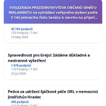
‼️VELEZRADA PREZIDENTA‼️VÝZVA OBČANŮ SENÁTU
PARLAMENTU na vyhlášení veřejného slyšení podle
§ 144 jednacího řádu Senátu k návrhu na přijetí
usnesení k podání ústavní žaloby na prezidenta
republiky
42 743 podpisů
123 Podpisy / 7 dní
19 May 2026
Spravedlnost pro Grejsí: žádáme důkladné a
nestranné vyšetření
1 678 podpisů
116 Podpisy / 7 dní
22 Jul 2026
Petice za udržení špičkové péče ORL v nemocnici
Jindřichův Hradec
395 podpisů
111 Podpisy / 7 dní