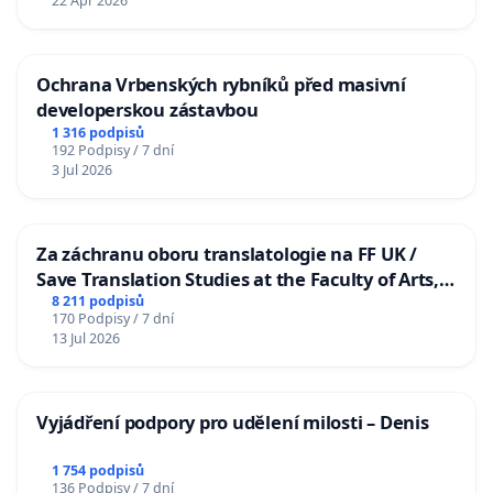
22 Apr 2026
Ochrana Vrbenských rybníků před masivní
developerskou zástavbou
1 316 podpisů
192 Podpisy / 7 dní
3 Jul 2026
Za záchranu oboru translatologie na FF UK /
Save Translation Studies at the Faculty of Arts,
Charles University
8 211 podpisů
170 Podpisy / 7 dní
13 Jul 2026
Vyjádření podpory pro udělení milosti – Denis
1 754 podpisů
136 Podpisy / 7 dní