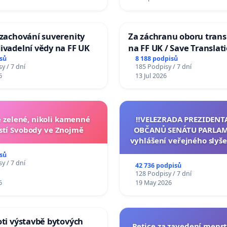
 zachování suverenity
Za záchranu oboru trans
ivadelní vědy na FF UK
na FF UK / Save Translat
Studies at the Faculty of 
sů
8 188 podpisů
y / 7 dní
185 Podpisy / 7 dní
Charles University
6
13 Jul 2026
zelené, nikoli kamenné
‼️VELEZRADA PREZIDENT
tí Svobody ve Znojmě
OBČANŮ SENÁTU PARLAM
vyhlášení veřejného slyše
144 jednacího řádu Senát
sů
na přijetí usnesení k podá
y / 7 dní
42 736 podpisů
žaloby na prezidenta r
128 Podpisy / 7 dní
6
19 May 2026
oti výstavbě bytových
Petice za zavedení mens