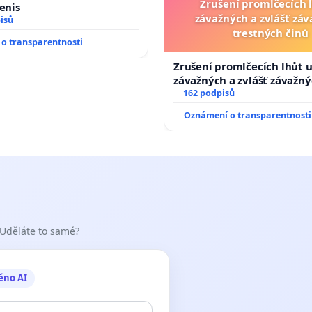
Zrušení promlčecích 
Denis
závažných a zvlášť zá
isů
trestných činů
o transparentnosti
Zrušení promlčecích lhůt 
závažných a zvlášť závažn
trestných činů
162 podpisů
Oznámení o transparentnosti
 Uděláte to samé?
ěno AI