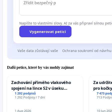
Napište to vlastními slovy. AI za vás připraví silnou peti
Vygenerovat petici
Vaše data zůstávají vaše
Ochrana soukromí od návrhu
Další petice, které by vás mohly zajímat
Zachování přímého vlakového
Za udržit
spojení na lince S2 v úseku
pro kočky
Ostrava – Bohumín – Karviná –
1 292 podpisů
7 473 pod
1 292 Podpisy / 7 dní
713 Podpis
Mosty u Jablunkova
1 Aug 2026
10 Jun 202