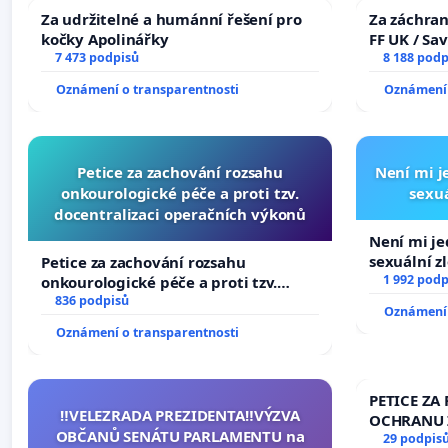
Za udržitelné a humánní řešení pro
Za záchran
kočky Apolinářky
FF UK / Sa
7 473 podpisů
the Faculty
8 188 podp
University
Oznámení o transparentnosti
Oznámení 
Petice za zachování rozsahu
Není mi je
onkourologické péče a proti tzv.
sexuá
docentralizaci operačních výkonů
Není mi jed
sexuální z
Petice za zachování rozsahu
1 992 podp
onkourologické péče a proti tzv.
docentralizaci operačních výkonů
836 podpisů
Oznámení 
Oznámení o transparentnosti
PETICE ZA 
‼️VELEZRADA PREZIDENTA‼️VÝZVA
OCHRANU 
OBČANŮ SENÁTU PARLAMENTU na
29 podpis