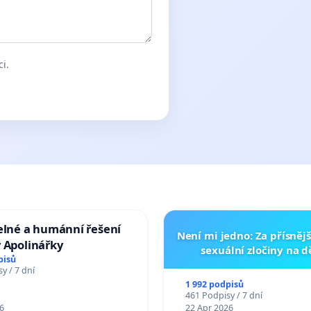
ci.
elné a humánní řešení
Není mi jedno: Za přísnějš
 Apolinářky
sexuální zločiny na 
pisů
y / 7 dní
1 992 podpisů
461 Podpisy / 7 dní
6
22 Apr 2026