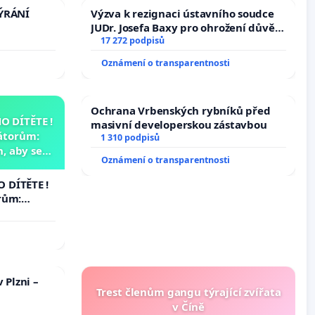
TÝRÁNÍ
Výzva k rezignaci ústavního soudce
JUDr. Josefa Baxy pro ohrožení důvěry
ve spravedlivý proces
17 272 podpisů
Oznámení o transparentnosti
Ochrana Vrbenských rybníků před
 DÍTĚTE !
masivní developerskou zástavbou
átorům:
1 310 podpisů
, aby se
Oznámení o transparentnosti
už nemohla
 DÍTĚTE !
rům:
by se
 nemohla
 Plzni –
Trest členům gangu týrající zvířata
v Číně