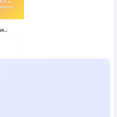
lhůt u
važných
u
ých