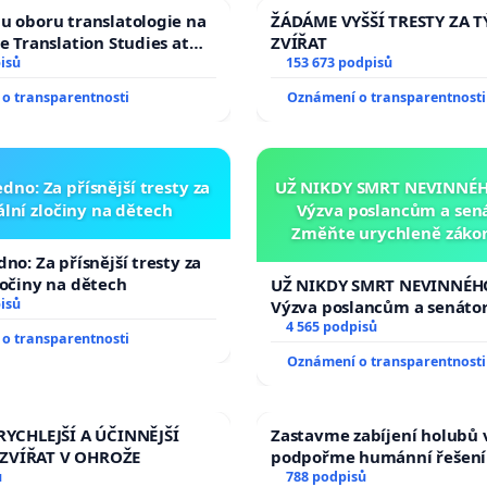
u oboru translatologie na
ŽÁDÁME VYŠŠÍ TRESTY ZA 
ve Translation Studies at
ZVÍŘAT
 of Arts, Charles
isů
153 673 podpisů
o transparentnosti
Oznámení o transparentnosti
dno: Za přísnější tresty za
UŽ NIKDY SMRT NEVINNÉHO
lní zločiny na dětech
Výzva poslancům a sen
Změňte urychleně zákon
tragédie malé Viktorky 
no: Za přísnější tresty za
opakovat!
ločiny na dětech
UŽ NIKDY SMRT NEVINNÉHO
isů
Výzva poslancům a senáto
Změňte urychleně zákon, a
4 565 podpisů
o transparentnosti
tragédie malé Viktorky už
Oznámení o transparentnosti
opakovat!
RYCHLEJŠÍ A ÚČINNĚJŠÍ
Zastavme zabíjení holubů v
ZVÍŘAT V OHROŽE
podpořme humánní řešení
ů
788 podpisů