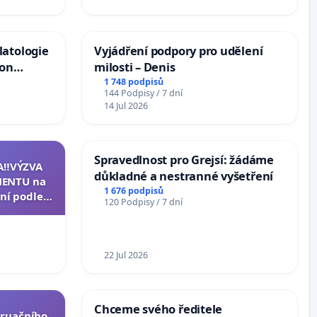
latologie
Vyjádření podpory pro udělení
ion
milosti – Denis
Arts,
1 748 podpisů
144 Podpisy / 7 dní
14 Jul 2026
Spravedlnost pro Grejsí: žádáme
A‼️VÝZVA
důkladné a nestranné vyšetření
ENTU na
1 676 podpisů
ní podle §
120 Podpisy / 7 dní
u k návrhu
ní ústavní
epubliky
22 Jul 2026
Chceme svého ředitele
truačního