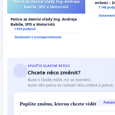
Petice za demisi vlády Ing. Andreje
milosti – 
Babiše, SPD a Motoristů
1 748 podp
Oznámení 
Petice za demisi vlády Ing. Andreje
Babiše, SPD a Motoristů
1 816 podpisů
Oznámení o transparentnosti
SPUSŤTE VLASTNÍ PETICI
Chcete něco změnit?
Bude-li člověk mlčet, nic se nezmění.
Autor této petice se rozhodl něco změnit a jednat.
Pohán
Popište změnu, kterou chcete vidět