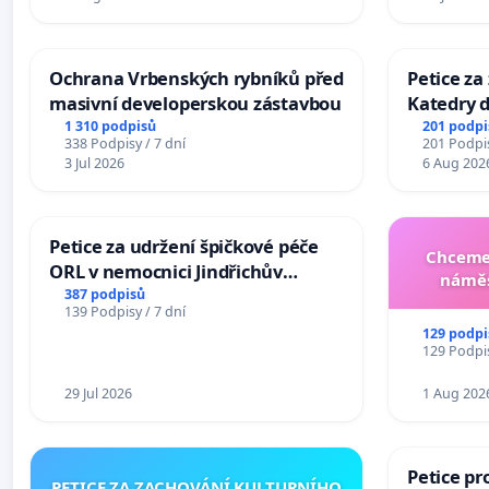
Ochrana Vrbenských rybníků před
Petice za
masivní developerskou zástavbou
Katedry d
1 310 podpisů
201 podpi
338 Podpisy / 7 dní
201 Podpis
3 Jul 2026
6 Aug 202
Petice za udržení špičkové péče
Chceme 
ORL v nemocnici Jindřichův
náměs
Hradec
387 podpisů
139 Podpisy / 7 dní
129 podpi
129 Podpis
29 Jul 2026
1 Aug 202
Petice pr
PETICE ZA ZACHOVÁNÍ KULTURNÍHO