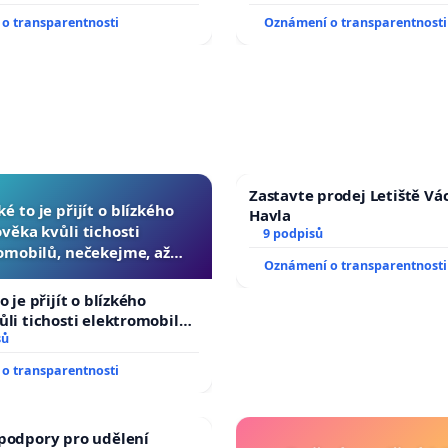
o transparentnosti
Oznámení o transparentnosti
Zastavte prodej Letiště Vá
ké to je přijít o blízkého
Havla
ověka kvůli tichosti
9 podpisů
omobilů, nečekejme, až
Oznámení o transparentnosti
další, zaveďme slyšitelná
auta!
o je přijít o blízkého
ůli tichosti elektromobilů,
 až přibydou další,
sů
yšitelná auta!
o transparentnosti
podpory pro udělení