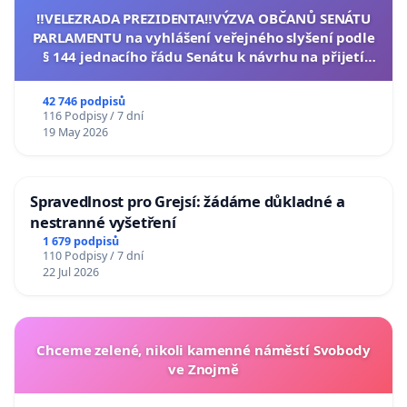
‼️VELEZRADA PREZIDENTA‼️VÝZVA OBČANŮ SENÁTU
PARLAMENTU na vyhlášení veřejného slyšení podle
§ 144 jednacího řádu Senátu k návrhu na přijetí
usnesení k podání ústavní žaloby na prezidenta
republiky
42 746 podpisů
116 Podpisy / 7 dní
19 May 2026
Spravedlnost pro Grejsí: žádáme důkladné a
nestranné vyšetření
1 679 podpisů
110 Podpisy / 7 dní
22 Jul 2026
Chceme zelené, nikoli kamenné náměstí Svobody
ve Znojmě