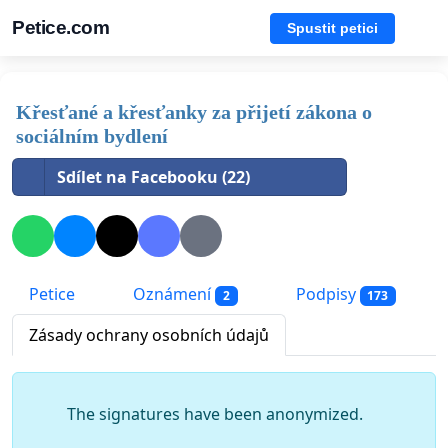
Petice.com
Spustit petici
Křesťané a křesťanky za přijetí zákona o
sociálním bydlení
Sdílet na Facebooku (22)
Petice
Oznámení
Podpisy
2
173
Zásady ochrany osobních údajů
The signatures have been anonymized.