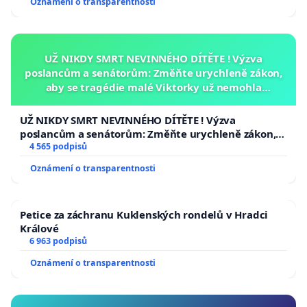
Oznámení o transparentnosti
UŽ NIKDY SMRT NEVINNÉHO DÍTĚTE ! Výzva
poslancům a senátorům: Změňte urychleně zákon,
aby se tragédie malé Viktorky už nemohla
opakovat!
UŽ NIKDY SMRT NEVINNÉHO DÍTĚTE ! Výzva
poslancům a senátorům: Změňte urychleně zákon,
aby se tragédie malé Viktorky už nemohla opakovat!
4 565 podpisů
Oznámení o transparentnosti
Petice za záchranu Kuklenských rondelů v Hradci
Králové
6 963 podpisů
Oznámení o transparentnosti