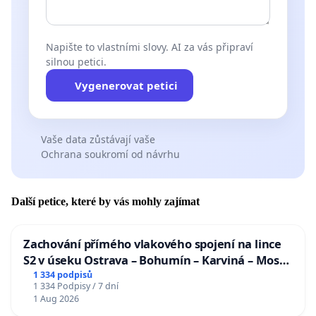
Napište to vlastními slovy. AI za vás připraví
silnou petici.
Vygenerovat petici
Vaše data zůstávají vaše
Ochrana soukromí od návrhu
Další petice, které by vás mohly zajímat
Zachování přímého vlakového spojení na lince
S2 v úseku Ostrava – Bohumín – Karviná – Mosty
u Jablunkova
1 334 podpisů
1 334 Podpisy / 7 dní
1 Aug 2026