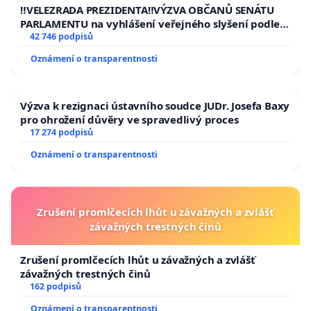
republiky
‼️VELEZRADA PREZIDENTA‼️VÝZVA OBČANŮ SENÁTU
PARLAMENTU na vyhlášení veřejného slyšení podle §
144 jednacího řádu Senátu k návrhu na přijetí
42 746 podpisů
usnesení k podání ústavní žaloby na prezidenta
Oznámení o transparentnosti
republiky
Výzva k rezignaci ústavního soudce JUDr. Josefa Baxy
pro ohrožení důvěry ve spravedlivý proces
17 274 podpisů
Oznámení o transparentnosti
Zrušení promlčecích lhůt u závažných a zvlášť
závažných trestných činů
Zrušení promlčecích lhůt u závažných a zvlášť
závažných trestných činů
162 podpisů
Oznámení o transparentnosti