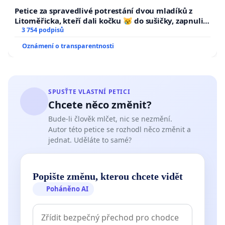
Petice za spravedlivé potrestání dvou mladíků z
Litoměřicka, kteří dali kočku 😿 do sušičky, zapnuli ji
a umírání zvířete natočili.
3 754 podpisů
Oznámení o transparentnosti
SPUSŤTE VLASTNÍ PETICI
Chcete něco změnit?
Bude-li člověk mlčet, nic se nezmění.
Autor této petice se rozhodl něco změnit a
jednat. Uděláte to samé?
Popište změnu, kterou chcete vidět
Poháněno AI