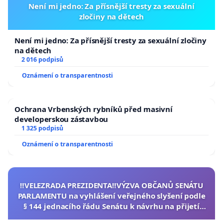
Není mi jedno: Za přísnější tresty za sexuální
zločiny na dětech
Není mi jedno: Za přísnější tresty za sexuální zločiny
na dětech
2 016 podpisů
Oznámení o transparentnosti
Ochrana Vrbenských rybníků před masivní
developerskou zástavbou
1 325 podpisů
Oznámení o transparentnosti
‼️VELEZRADA PREZIDENTA‼️VÝZVA OBČANŮ SENÁTU
PARLAMENTU na vyhlášení veřejného slyšení podle
§ 144 jednacího řádu Senátu k návrhu na přijetí
usnesení k podání ústavní žaloby na prezidenta