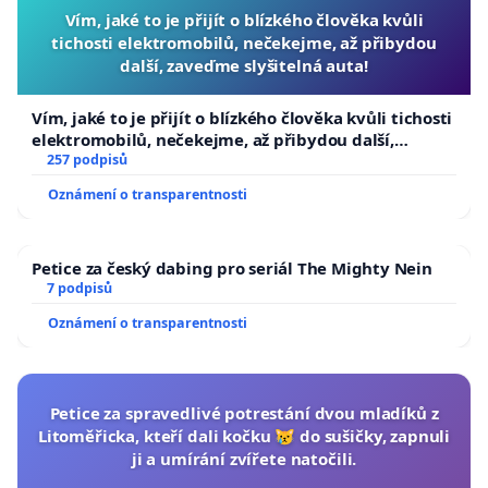
Vím, jaké to je přijít o blízkého člověka kvůli
tichosti elektromobilů, nečekejme, až přibydou
další, zaveďme slyšitelná auta!
Vím, jaké to je přijít o blízkého člověka kvůli tichosti
elektromobilů, nečekejme, až přibydou další,
zaveďme slyšitelná auta!
257 podpisů
Oznámení o transparentnosti
Petice za český dabing pro seriál The Mighty Nein
7 podpisů
Oznámení o transparentnosti
Petice za spravedlivé potrestání dvou mladíků z
Litoměřicka, kteří dali kočku 😿 do sušičky, zapnuli
ji a umírání zvířete natočili.