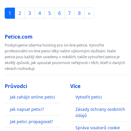
1
2
3
4
5
6
7
8
»
Petice.com
Poskytujeme zdarma hosting pro on-line petice. Vytvořte
profesionální on-line petici díky našim výkonným službám. Naše
petice jsou každý den uvedeny v médiích, takže vytvoření petice je
skvělý způsob, jak upoutat pozornost veřejnosti i těch, kteří o daných
věcech rozhodují.
Průvodci
Více
Jak zahájit online petici
Vytvořit petici
Jak napsat petici?
Zásady ochrany osobních
údajů
Jak petici propagovat?
Správa souborů cookie