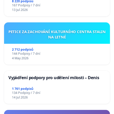
Charles University
8 220 podpisů
167 Podpisy / 7 dní
13 Jul 2026
PETICE ZA ZACHOVÁNÍ KULTURNÍHO CENTRA STALIN
NA LETNÉ
2 712 podpisů
144 Podpisy / 7 dní
4 May 2026
Vyjádření podpory pro udělení milosti – Denis
1 761 podpisů
134 Podpisy / 7 dní
14 Jul 2026