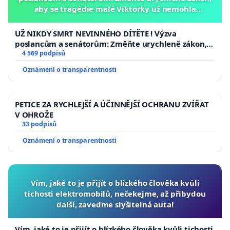
aby se tragédie malé Viktorky už nemohla
opakovat!
UŽ NIKDY SMRT NEVINNÉHO DÍTĚTE ! Výzva
poslancům a senátorům: Změňte urychleně zákon,
aby se tragédie malé Viktorky už nemohla opakovat!
4 569 podpisů
Oznámení o transparentnosti
PETICE ZA RYCHLEJŠÍ A ÚČINNĚJŠÍ OCHRANU ZVÍŘAT
V OHROŽE
33 podpisů
Oznámení o transparentnosti
Vím, jaké to je přijít o blízkého člověka kvůli
tichosti elektromobilů, nečekejme, až přibydou
další, zaveďme slyšitelná auta!
Vím, jaké to je přijít o blízkého člověka kvůli tichosti