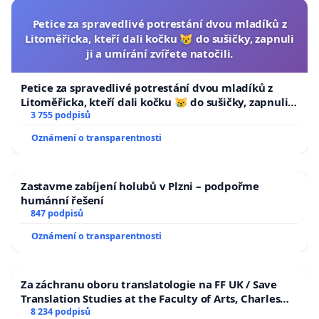
Petice za spravedlivé potrestání dvou mladíků z
Litoměřicka, kteří dali kočku 😿 do sušičky, zapnuli
ji a umírání zvířete natočili.
Petice za spravedlivé potrestání dvou mladíků z
Litoměřicka, kteří dali kočku 😿 do sušičky, zapnuli ji
a umírání zvířete natočili.
3 755 podpisů
Oznámení o transparentnosti
Zastavme zabíjení holubů v Plzni – podpořme
humánní řešení
847 podpisů
Oznámení o transparentnosti
Za záchranu oboru translatologie na FF UK / Save
Translation Studies at the Faculty of Arts, Charles
University
8 234 podpisů