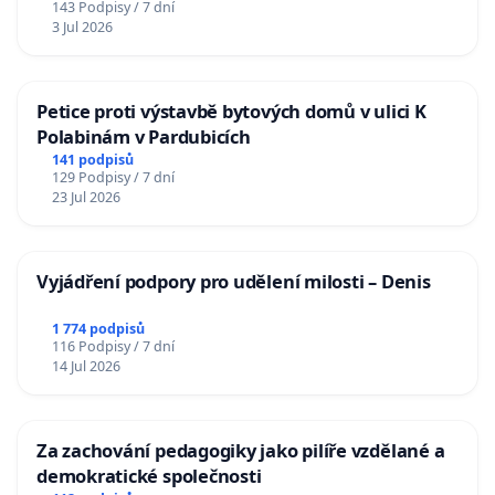
143 Podpisy / 7 dní
3 Jul 2026
Petice proti výstavbě bytových domů v ulici K
Polabinám v Pardubicích
141 podpisů
129 Podpisy / 7 dní
23 Jul 2026
Vyjádření podpory pro udělení milosti – Denis
1 774 podpisů
116 Podpisy / 7 dní
14 Jul 2026
Za zachování pedagogiky jako pilíře vzdělané a
demokratické společnosti