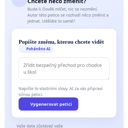
Chcete něco změnit?
Bude-li člověk mlčet, nic se nezmění.
Autor této petice se rozhodl něco změnit a
jednat. Uděláte to samé?
Popište změnu, kterou chcete vidět
Poháněno AI
Napište to vlastními slovy. AI za vás připraví
silnou petici.
Vygenerovat petici
Vaše data zůstávají vaše