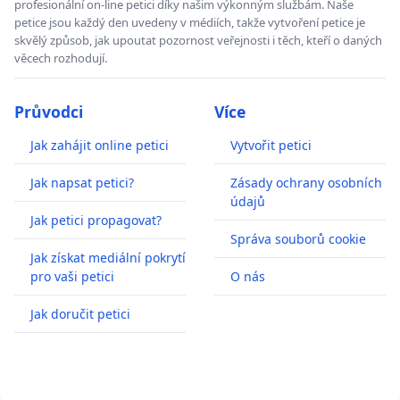
profesionální on-line petici díky našim výkonným službám. Naše
petice jsou každý den uvedeny v médiích, takže vytvoření petice je
skvělý způsob, jak upoutat pozornost veřejnosti i těch, kteří o daných
věcech rozhodují.
Průvodci
Více
Jak zahájit online petici
Vytvořit petici
Jak napsat petici?
Zásady ochrany osobních
údajů
Jak petici propagovat?
Správa souborů cookie
Jak získat mediální pokrytí
pro vaši petici
O nás
Jak doručit petici