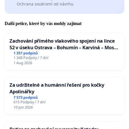
Ochrana soukromí od návrhu
Další petice, které by vás mohly zajímat
Zachování přímého vlakového spojení na lince
S2 v úseku Ostrava – Bohumín – Karviná – Mosty
u Jablunkova
1 357 podpisů
1 348 Podpisy / 7 dní
1 Aug 2026
Za udržitelné a humánní řešení pro kočky
Apolinářky
7 573 podpisů
615 Podpisy / 7 dní
10 Jun 2026