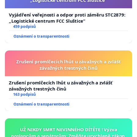
„Logistické centrum FCC Sluštice“
Vyjádření veřejnosti a odpor proti záměru STC2879:
„Logistické centrum FCC Sluštice“
459 podpisů
Oznámení o transparentnosti
Zrušení promlčecích lhůt u závažných a zvlášť
závažných trestných činů
Zrušení promlčecích lhůt u závažných a zvlášť
závažných trestných činů
163 podpisů
Oznámení o transparentnosti
UŽ NIKDY SMRT NEVINNÉHO DÍTĚTE ! Výzva
poslancům a senátorům: Změňte urychleně zákon,