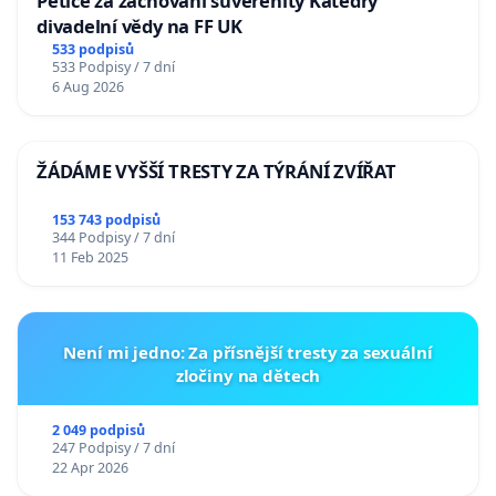
Petice za zachování suverenity Katedry
divadelní vědy na FF UK
533 podpisů
533 Podpisy / 7 dní
6 Aug 2026
ŽÁDÁME VYŠŠÍ TRESTY ZA TÝRÁNÍ ZVÍŘAT
153 743 podpisů
344 Podpisy / 7 dní
11 Feb 2025
Není mi jedno: Za přísnější tresty za sexuální
zločiny na dětech
2 049 podpisů
247 Podpisy / 7 dní
22 Apr 2026