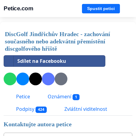
Petice.com
Spustit petici
DiscGolf Jindřichův Hradec - zachování
současného nebo adekvátní přemístění
discgolfového hřiště
Sdílet na Facebooku
Petice
Oznámení
1
Podpisy
Zvláštní viditelnost
424
Kontaktujte autora petice