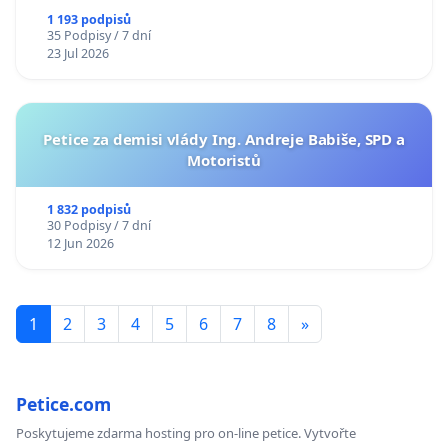
1 193 podpisů
35 Podpisy / 7 dní
23 Jul 2026
Petice za demisi vlády Ing. Andreje Babiše, SPD a
Motoristů
1 832 podpisů
30 Podpisy / 7 dní
12 Jun 2026
1
2
3
4
5
6
7
8
»
Petice.com
Poskytujeme zdarma hosting pro on-line petice. Vytvořte