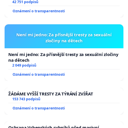
144 jednacího řádu Senátu k návrhu na přijetí
42 751 podpisů
usnesení k podání ústavní žaloby na prezidenta
Oznámení o transparentnosti
republiky
Není mi jedno: Za přísnější tresty za sexuální
zločiny na dětech
Není mi jedno: Za přísnější tresty za sexuální zločiny
na dětech
2 049 podpisů
Oznámení o transparentnosti
ŽÁDÁME VYŠŠÍ TRESTY ZA TÝRÁNÍ ZVÍŘAT
153 743 podpisů
Oznámení o transparentnosti
Ochrana Vrbenských rybníků před masivní