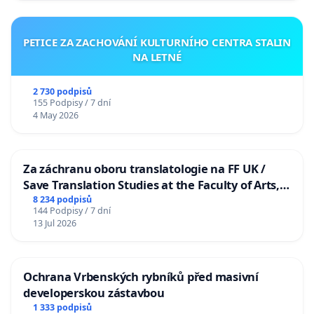
PETICE ZA ZACHOVÁNÍ KULTURNÍHO CENTRA STALIN
NA LETNÉ
2 730 podpisů
155 Podpisy / 7 dní
4 May 2026
Za záchranu oboru translatologie na FF UK /
Save Translation Studies at the Faculty of Arts,
Charles University
8 234 podpisů
144 Podpisy / 7 dní
13 Jul 2026
Ochrana Vrbenských rybníků před masivní
developerskou zástavbou
1 333 podpisů