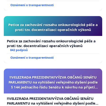
Oznámení o transparentnosti
Petice za zachování rozsahu onkourologické péče a
proti tzv. docentralizaci operačních výkonů
Petice za zachování rozsahu onkourologické péče a
proti tzv. docentralizaci operačních výkonů
842 podpisů
Oznámení o transparentnosti
‼️VELEZRADA PREZIDENTA‼️VÝZVA OBČANŮ SENÁTU
PARLAMENTU na vyhlášení veřejného slyšení podle
§ 144 jednacího řádu Senátu k návrhu na přijetí
usnesení k podání ústavní žaloby na prezidenta
republiky
‼️VELEZRADA PREZIDENTA‼️VÝZVA OBČANŮ SENÁTU
PARLAMENTU na vyhlášení veřejného slyšení podle §