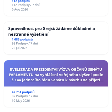
112 podpisů
112 Podpisy / 7 dní
6 Aug 2026
Spravedlnost pro Grejsí: žádáme důkladné a
nestranné vyšetření
1 683 podpisů
98 Podpisy / 7 dní
22 Jul 2026
‼️VELEZRADA PREZIDENTA‼️VÝZVA OBČANŮ SENÁTU
PARLAMENTU na vyhlášení veřejného slyšení podle
§ 144 jednacího řádu Senátu k návrhu na přijetí
usnesení k podání ústavní žaloby na prezidenta
republiky
42 751 podpisů
82 Podpisy / 7 dní
19 May 2026