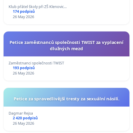
Klub přátel školy při ZŠ Klenovic…
174 podpisů
26 May 2026
Petice zaměstnanců společnosti TWIST za vyplacení
dlužných mezd
Zaměstnanci společnosti TWIST
193 podpisů
26 May 2026
Petice za spravedlivější tresty za sexuální násilí.
Dagmar Rejsa
2 420 podpisů
26 May 2026