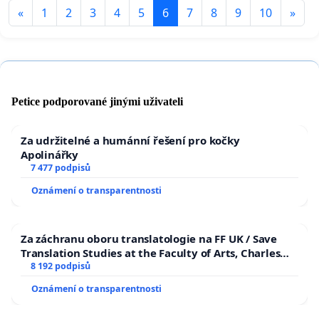
«
1
2
3
4
5
6
7
8
9
10
»
Petice podporované jinými uživateli
Za udržitelné a humánní řešení pro kočky
Apolinářky
7 477 podpisů
Oznámení o transparentnosti
Za záchranu oboru translatologie na FF UK / Save
Translation Studies at the Faculty of Arts, Charles
University
8 192 podpisů
Oznámení o transparentnosti