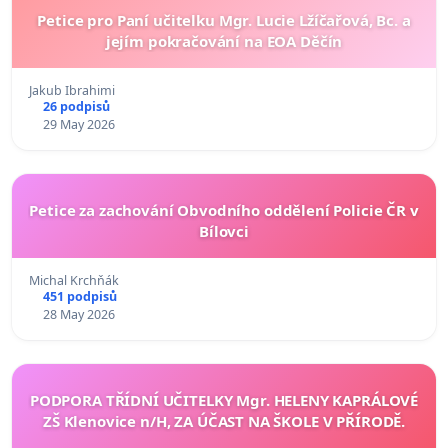
Petice pro Paní učitelku Mgr. Lucie Lžíčařová, Bc. a
jejím pokračování na EOA Děčín
Jakub Ibrahimi
26 podpisů
29 May 2026
Petice za zachování Obvodního oddělení Policie ČR v
Bílovci
Michal Krchňák
451 podpisů
28 May 2026
PODPORA TŘÍDNÍ UČITELKY Mgr. HELENY KAPRÁLOVÉ
ZŠ Klenovice n/H, ZA ÚČAST NA ŠKOLE V PŘÍRODĚ.