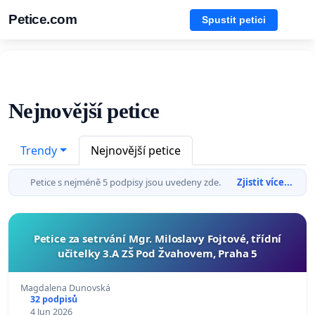
Petice.com
Spustit petici
Nejnovější petice
Trendy
Nejnovější petice
Petice s nejméně 5 podpisy jsou uvedeny zde.
Zjistit více...
Petice za setrvání Mgr. Miloslavy Fojtové, třídní
učitelky 3.A ZŠ Pod Žvahovem, Praha 5
Magdalena Dunovská
32 podpisů
4 Jun 2026