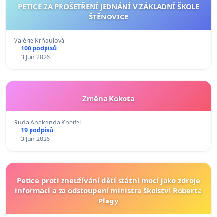
PETICE ZA PROŠETŘENÍ JEDNÁNÍ V ZÁKLADNÍ ŠKOLE
ŠTĚNOVICE
Valérie Krňoulová
100 podpisů
3 Jun 2026
Změna Kokota
Ruda Anakonda Kneifel
19 podpisů
3 Jun 2026
Petice proti zneužívání dětí státní mocí jako zdroje
informací a za odstoupení ministra školství Roberta
Plagy