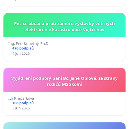
Petice občanů proti záměru výstavby větrných
elektráren v katastru obce Vojtěchov
Ing. Petr Konečný, Ph.D.
476 podpisů
4 Jun 2026
Vyjádření podpory paní Bc. Janě Oplové, ze strany
rodičů MŠ Školní
Iva Krejcárková
108 podpisů
3 Jun 2026