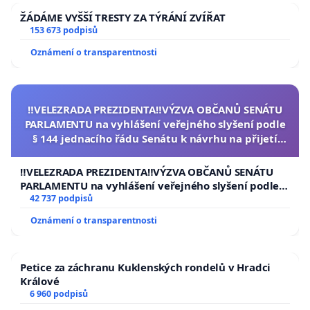
ŽÁDÁME VYŠŠÍ TRESTY ZA TÝRÁNÍ ZVÍŘAT
153 673 podpisů
Oznámení o transparentnosti
‼️VELEZRADA PREZIDENTA‼️VÝZVA OBČANŮ SENÁTU
PARLAMENTU na vyhlášení veřejného slyšení podle
§ 144 jednacího řádu Senátu k návrhu na přijetí
usnesení k podání ústavní žaloby na prezidenta
republiky
‼️VELEZRADA PREZIDENTA‼️VÝZVA OBČANŮ SENÁTU
PARLAMENTU na vyhlášení veřejného slyšení podle §
144 jednacího řádu Senátu k návrhu na přijetí
42 737 podpisů
usnesení k podání ústavní žaloby na prezidenta
Oznámení o transparentnosti
republiky
Petice za záchranu Kuklenských rondelů v Hradci
Králové
6 960 podpisů