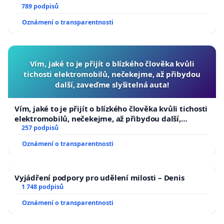
789 podpisů
Oznámení o transparentnosti
Vím, jaké to je přijít o blízkého člověka kvůli
tichosti elektromobilů, nečekejme, až přibydou
další, zaveďme slyšitelná auta!
Vím, jaké to je přijít o blízkého člověka kvůli tichosti
elektromobilů, nečekejme, až přibydou další,
zaveďme slyšitelná auta!
257 podpisů
Oznámení o transparentnosti
Vyjádření podpory pro udělení milosti – Denis
1 748 podpisů
Oznámení o transparentnosti