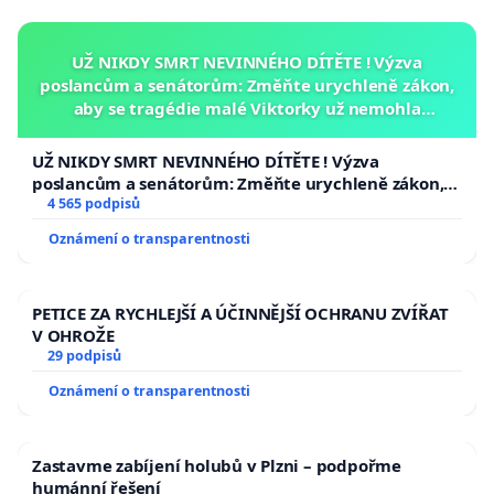
UŽ NIKDY SMRT NEVINNÉHO DÍTĚTE ! Výzva
poslancům a senátorům: Změňte urychleně zákon,
aby se tragédie malé Viktorky už nemohla
opakovat!
UŽ NIKDY SMRT NEVINNÉHO DÍTĚTE ! Výzva
poslancům a senátorům: Změňte urychleně zákon,
aby se tragédie malé Viktorky už nemohla opakovat!
4 565 podpisů
Oznámení o transparentnosti
PETICE ZA RYCHLEJŠÍ A ÚČINNĚJŠÍ OCHRANU ZVÍŘAT
V OHROŽE
29 podpisů
Oznámení o transparentnosti
Zastavme zabíjení holubů v Plzni – podpořme
humánní řešení