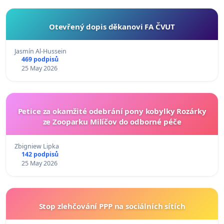
Otevřený dopis děkanovi FA ČVUT
Jasmín Al-Hussein
469 podpisů
25 May 2026
Petice za okamžité odebrání pony kobylky Rozárky
ze Zooparku Milíčov do odborné péče
Zbigniew Lipka
142 podpisů
25 May 2026
Stop zlehčování PPP na sociálních sítích