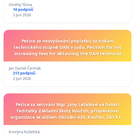
Ondřej Tůma
16 podpisů
3 Jun 2026
Petice za nezvyšování poplatků za získání
technického stupně DAN v judu. Petition for not
increasing fees for obtaining the DAN technical
degree in judo.
Jan Daniel Čermák
213 podpisů
2 Jun 2026
Petice za setrvání Mgr. Jany Ležalové ve funkci
ředitelky Základní školy Kouřim, příspěvkové
organizace se sídlem Okružní 435, Kouřim, 281 61 a
její opětovné zvolení do vedení školy
Kristýna Koželská