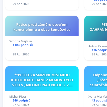
29 Apr 2026
29 Apr 202
Petice proti záměru otevření
PE
kamenolomu u obce Benešovice
ZAHRANI
Simona Mejtská
1 016 podpisů
Anton Kajma
136 podpi
28 Apr 2026
28 Apr 202
**PETICE ZA SNÍŽENÍ MÍSTNÍHO
Odpalov
KOEFICIENTU DANĚ Z NEMOVITÝCH
Jirča
VĚCÍ V JABLONCI NAD NISOU Z 2,0
celoroční
ZPĚT NA 1,0**
Michal Pitra
Ivana Mia Má
246 podpisů
43 podpis
27 Apr 2026
26 Apr 202