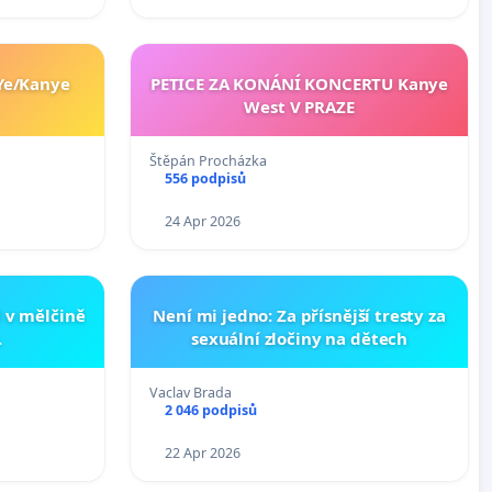
 Ye/Kanye
PETICE ZA KONÁNÍ KONCERTU Kanye
West V PRAZE
Štěpán Procházka
556 podpisů
24 Apr 2026
 v mělčině
Není mi jedno: Za přísnější tresty za
.
sexuální zločiny na dětech
Vaclav Brada
2 046 podpisů
22 Apr 2026