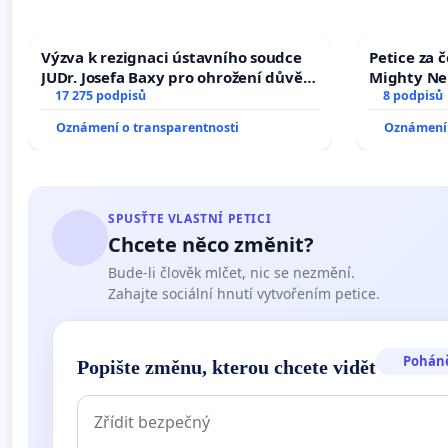
Výzva k rezignaci ústavního soudce
Petice za 
JUDr. Josefa Baxy pro ohrožení důvěry
Mighty Ne
ve spravedlivý proces
17 275 podpisů
8 podpisů
Oznámení o transparentnosti
Oznámení 
SPUSŤTE VLASTNÍ PETICI
Chcete něco změnit?
Bude-li člověk mlčet, nic se nezmění.
Zahajte sociální hnutí vytvořením petice.
Pohán
Popište změnu, kterou chcete vidět