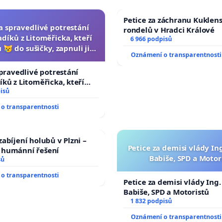
Petice za záchranu Kuklen
za spravedlivé potrestání
rondelů v Hradci Králové
díků z Litoměřicka, kteří
6 966 podpisů
 😿 do sušičky, zapnuli ji a
Oznámení o transparentnosti
ání zvířete natočili.
spravedlivé potrestání
ků z Litoměřicka, kteří
😿 do sušičky, zapnuli ji a
isů
řete natočili.
o transparentnosti
abíjení holubů v Plzni –
Petice za demisi vlády In
humánní řešení
Babiše, SPD a Motor
sů
o transparentnosti
Petice za demisi vlády Ing
Babiše, SPD a Motoristů
1 832 podpisů
Oznámení o transparentnosti