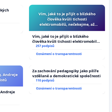
ských
Vím, jaké to je přijít o blízkého
člověka kvůli tichosti
elektromobilů, nečekejme, až
přibydou další, zaveďme slyšitelná
auta!
Vím, jaké to je přijít o blízkého
člověka kvůli tichosti elektromobilů,
nečekejme, až přibydou další,
257 podpisů
zaveďme slyšitelná auta!
Oznámení o transparentnosti
Za zachování pedagogiky jako pilíře
g. Andreje
vzdělané a demokratické společnosti
istů
110 podpisů
Oznámení o transparentnosti
. Andreje