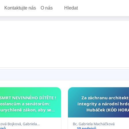
Kontaktujte nás
O nás
Hledat
SMRT NEVINNÉHO DÍTĚTE !
Za záchranu architek
poslancům a senátorům:
integrity a národní hrd
urychleně zákon, aby se
Hubáček (KÓD HORA
malé Viktorky už nemohla
opakovat!
ová Bojková, Gabriela…
Bc. Gabriela Macháčková
pisů
10 podpisů