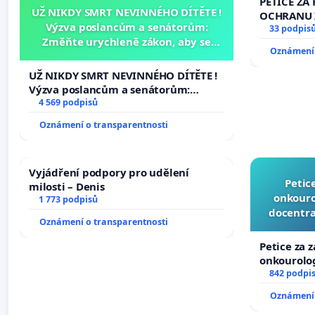
PETICE ZA 
UŽ NIKDY SMRT NEVINNÉHO DÍTĚTE !
OCHRANU 
Výzva poslancům a senátorům:
33 podpis
Změňte urychleně zákon, aby se
Oznámení 
tragédie malé Viktorky už nemohla
opakovat!
UŽ NIKDY SMRT NEVINNÉHO DÍTĚTE !
Výzva poslancům a senátorům:
Změňte urychleně zákon, aby se
4 569 podpisů
tragédie malé Viktorky už nemohla
Oznámení o transparentnosti
opakovat!
Vyjádření podpory pro udělení
Petic
milosti – Denis
onkouro
1 773 podpisů
docentra
Oznámení o transparentnosti
Petice za 
onkourolog
docentrali
842 podpi
Oznámení 