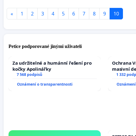
«
1
2
3
4
5
6
7
8
9
10
Petice podporované jinými uživateli
Za udržitelné a humánní řešení pro
Ochrana V
kočky Apolinářky
masivní d
7 568 podpisů
1 332 podp
Oznámení o transparentnosti
Oznámení 