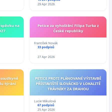
29 Apr 2026
íspěvku na
Petice za vyhoštění Filipa Turka z
027
České republiky
František Novák
33 podpisů
27 Apr 2026
í soudkyně
PETICE PROTI PLÁNOVANÉ VÝSTAVBĚ
du týrání
PŘÍSTAVIŠTĚ SLOVÁCKO V LOKALITĚ
TRÁVNÍKY ZA DRAHOU
Lucie Mikulová
67 podpisů
25 Apr 2026