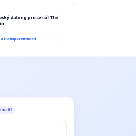
český dabing pro seriál The
in
o transparentnosti
ěno AI