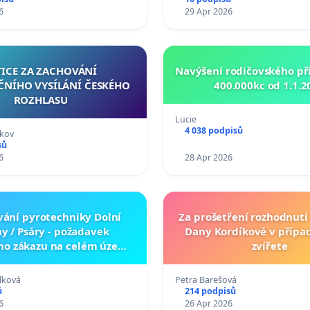
6
29 Apr 2026
TICE ZA ZACHOVÁNÍ
Navýšení rodičovského př
ČNÍHO VYSÍLÁNÍ ČESKÉHO
400.000kc od 1.1.2
ROZHLASU
Lucie
4 038 podpisů
kov
sů
6
28 Apr 2026
ání pyrotechniky Dolní
Za prošetření rozhodnut
ny / Psáry - požadavek
Dany Kordíkové v přípa
ho zákazu na celém území
zvířete
obce
lková
Petra Barešová
ů
214 podpisů
6
26 Apr 2026