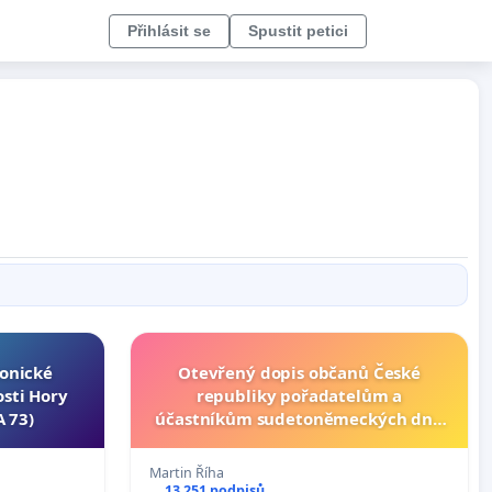
Přihlásit se
Spustit petici
tonické
Otevřený dopis občanů České
osti Hory
republiky pořadatelům a
 73)
účastníkům sudetoněmeckých dnů
v Brně
Martin Říha
13 251 podpisů