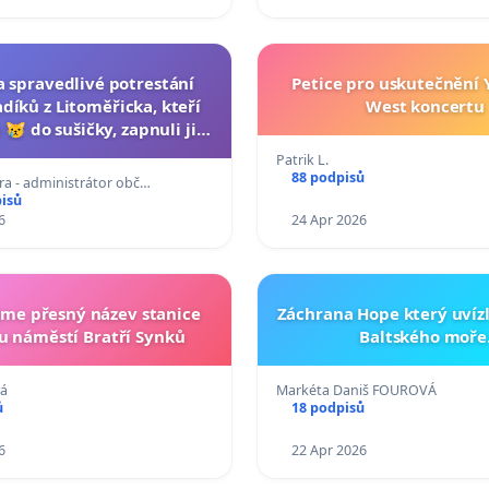
a spravedlivé potrestání
Petice pro uskutečnění
díků z Litoměřicka, kteří
West koncertu
 😿 do sušičky, zapnuli ji a
ání zvířete natočili.
Patrik L.
88 podpisů
a - administrátor obč…
pisů
6
24 Apr 2026
me přesný název stanice
Záchrana Hope který uvízl
u náměstí Bratří Synků
Baltského moře
vá
Markéta Daniš FOUROVÁ
ů
18 podpisů
6
22 Apr 2026