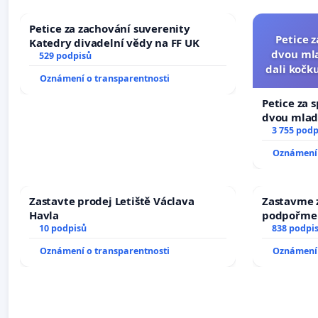
Petice za zachování suverenity
Petice 
Katedry divadelní vědy na FF UK
dvou mla
529 podpisů
dali kočku
Oznámení o transparentnosti
umír
Petice za 
dvou mladí
dali kočku 
3 755 podp
umírání zví
Oznámení 
Zastavte prodej Letiště Václava
Zastavme z
Havla
podpořme 
10 podpisů
838 podpi
Oznámení o transparentnosti
Oznámení 