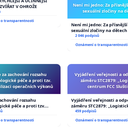
RYCHLEJŠÍ A ÚČINNĚJŠÍ
Není mi jedno: Za přísnějš
ZVÍŘAT V OHROŽE
sexuální zločiny na 
ů
o transparentnosti
Není mi jedno: Za přísnější
sexuální zločiny na dětech
2 046 podpisů
Oznámení o transparentnosti
e za zachování rozsahu
Vyjádření veřejnosti a od
logické péče a proti tzv.
záměru STC2879: „Logi
lizaci operačních výkonů
centrum FCC Slušti
zachování rozsahu
Vyjádření veřejnosti a odp
ické péče a proti tzv.
záměru STC2879: „Logistic
zaci operačních výkonů
sů
centrum FCC Sluštice“
459 podpisů
o transparentnosti
Oznámení o transparentnosti