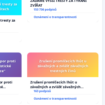
ŽÁDÁME VYŠŠÍ TRESTY ZA TÝRÁNÍ
í tresty za
ZVÍŘAT
dětech
153 736 podpisů
Oznámení o transparentnosti
 tresty za
por proti
Zrušení promlčecích lhůt u
stické
závažných a zvlášť závažných
ce“
trestných činů
or proti
Zrušení promlčecích lhůt u
ké
závažných a zvlášť závažných
trestných činů
163 podpisů
Oznámení o transparentnosti