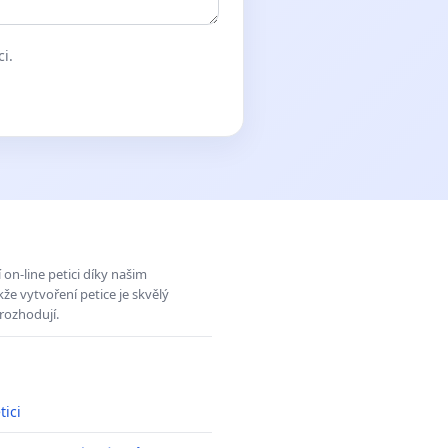
ci.
on-line petici díky našim
e vytvoření petice je skvělý
rozhodují.
tici