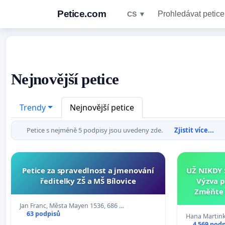
Petice.com
Prohledávat petice
CS ▼
Nejnovější petice
Trendy
Nejnovější petice
Petice s nejméně 5 podpisy jsou uvedeny zde.
Zjistit více...
Petice za spravedlnost a jmenování
UŽ NIKDY 
ředitelky ZŠ a MŠ Bílovice
Výzva 
Změňte 
tragédie 
Jan Franc, Města Mayen 1536, 686 …
63 podpisů
Hana Martink
4 569 pod