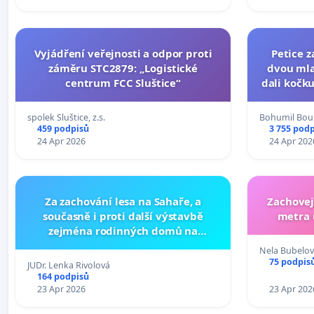
Vyjádření veřejnosti a odpor proti
Petice z
záměru STC2879: „Logistické
dvou mla
centrum FCC Sluštice“
dali kočku
umír
spolek Sluštice, z.s.
Bohumil Bour
459 podpisů
3 755 pod
24 Apr 2026
24 Apr 202
Za zachování lesa na Sahaře, a
Zachovej
současně i proti další výstavbě
metra 
zejména rodinných domů na
pozemku č. parc. 503/1 v k.ú.
Nela Bubelo
Čejetice u Mladé Boleslavi
75 podpis
JUDr. Lenka Rivolová
164 podpisů
23 Apr 2026
23 Apr 202