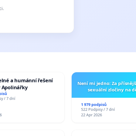
ci.
elné a humánní řešení
Není mi jedno: Za přísnějš
 Apolinářky
sexuální zločiny na 
pisů
y / 7 dní
1 979 podpisů
522 Podpisy / 7 dní
6
22 Apr 2026