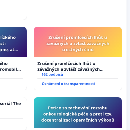
blízkého
Zrušení promlčecích lhůt u
sti
závažných a zvlášť závažných
jme, až
trestných činů
slyšitelná
kého
Zrušení promlčecích lhůt u
tromobilů,
závažných a zvlášť závažných
ší,
trestných činů
162 podpisů
Oznámení o transparentnosti
seriál The
Petice za zachování rozsahu
onkourologické péče a proti tzv.
docentralizaci operačních výkonů