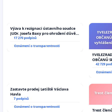
Výzva k rezignaci ústavního soudce
‼️VELEZ
JUDr. Josefa Baxy pro ohrožení důvěry
OBČANŮ
ve spravedlivý proces
17 270 podpisů
vyhlášení
Oznámení o transparentnosti
144 jedna
na přijet
‼️VELEZRA
žaloby 
OBČANŮ S
vyhlášení 
42 729 pod
144 jednac
Oznámení 
na přijetí
žaloby na 
Zastavte prodej Letiště Václava
Trest čle
Havla
7 podpisů
Oznámení o transparentnosti
Trest člen