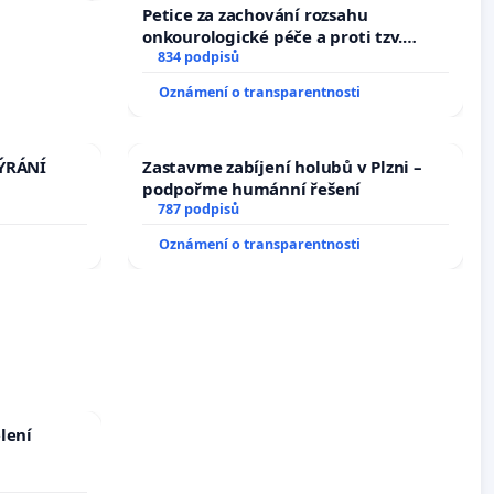
Petice za zachování rozsahu
onkourologické péče a proti tzv.
docentralizaci operačních výkonů
834 podpisů
Oznámení o transparentnosti
TÝRÁNÍ
Zastavme zabíjení holubů v Plzni –
podpořme humánní řešení
787 podpisů
Oznámení o transparentnosti
lení