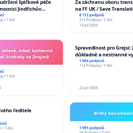
 udržení špičkové péče
Za záchranu oboru trans
ocnici Jindřichův
na FF UK / Save Translat
Studies at the Faculty of 
sů
8 172 podpisů
y / 7 dní
211 Podpisy / 7 dní
Charles University
6
13 Jul 2026
Spravedlnost pro Grejsí
zelené, nikoli kamenné
důkladné a nestranné vy
tí Svobody ve Znojmě
1 664 podpisů
114 Podpisy / 7 dní
sů
y / 7 dní
6
22 Jul 2026
vého ředitele
Břehy bez omezen
pisů
1 991 podpisů
 / 7 dní
58 Podpisy / 7 dní