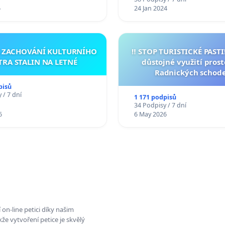
6
24 Jan 2024
A ZACHOVÁNÍ KULTURNÍHO
‼️ STOP TURISTICKÉ PAST
TRA STALIN NA LETNÉ
důstojné využití pros
Radnických schod
pisů
 / 7 dní
1 171 podpisů
34 Podpisy / 7 dní
6
6 May 2026
on-line petici díky našim
e vytvoření petice je skvělý