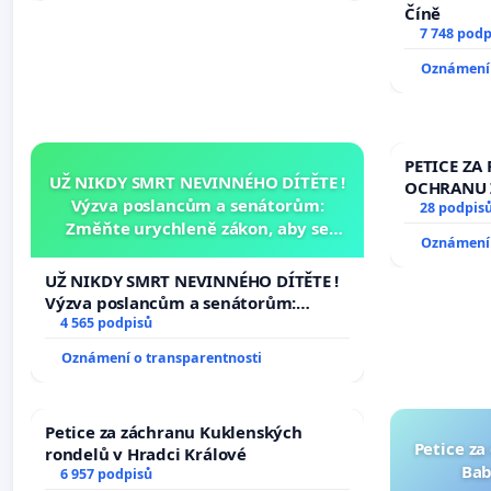
Číně
7 748 podp
Oznámení 
PETICE ZA 
UŽ NIKDY SMRT NEVINNÉHO DÍTĚTE !
OCHRANU 
Výzva poslancům a senátorům:
28 podpis
Změňte urychleně zákon, aby se
Oznámení 
tragédie malé Viktorky už nemohla
opakovat!
UŽ NIKDY SMRT NEVINNÉHO DÍTĚTE !
Výzva poslancům a senátorům:
Změňte urychleně zákon, aby se
4 565 podpisů
tragédie malé Viktorky už nemohla
Oznámení o transparentnosti
opakovat!
Petice za záchranu Kuklenských
Petice za
rondelů v Hradci Králové
Bab
6 957 podpisů