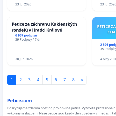
23 Jul 2026
23 Jul 202
Petice za záchranu Kuklenských
PETICE Z
rondelů v Hradci Králové
CEN
6 957 podpisů
39 Podpisy / 7 dní
2 596 pod
35 Podpisy
30 Jun 2026
4 May 202
1
2
3
4
5
6
7
8
»
Petice.com
Poskytujeme zdarma hosting pro on-line petice. Vytvořte profesionální 
výkonným službám. Naše petice jsou každý den uvedeny v médiích, takž