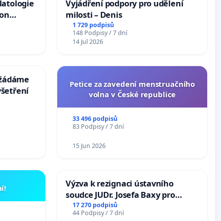
latologie
Vyjádření podpory pro udělení
ion
milosti – Denis
Arts,
1 729 podpisů
148 Podpisy / 7 dní
14 Jul 2026
: žádáme
Petice za zavedení menstruačního
šetření
volna v České republice
33 496 podpisů
83 Podpisy / 7 dní
15 Jun 2026
Výzva k rezignaci ústavního
í!
soudce JUDr. Josefa Baxy pro
ohrožení důvěry ve spravedlivý
17 270 podpisů
44 Podpisy / 7 dní
proces