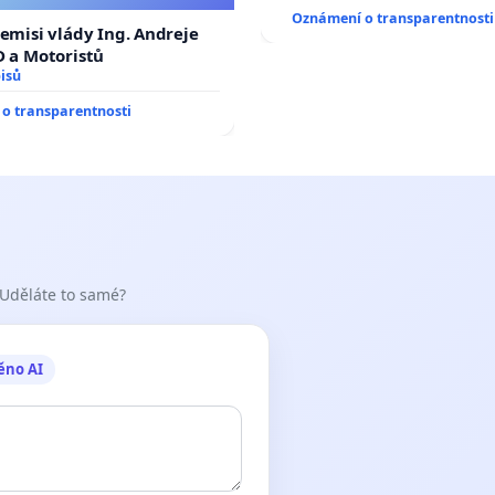
Oznámení o transparentnosti
demisi vlády Ing. Andreje
D a Motoristů
isů
o transparentnosti
 Uděláte to samé?
ěno AI