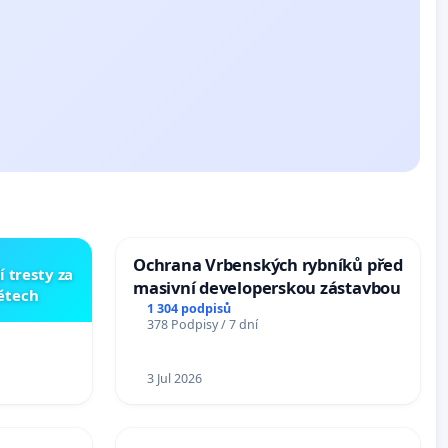
Ochrana Vrbenských rybníků před
í tresty za
masivní developerskou zástavbou
dětech
1 304 podpisů
378 Podpisy / 7 dní
3 Jul 2026