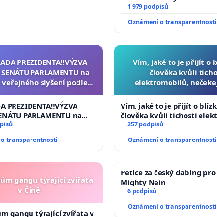
1 979 podpisů
Oznámení o transparentnosti
RADA PREZIDENTA‼️VÝZVA
Vím, jaké to je přijít o 
 SENÁTU PARLAMENTU na
člověka kvůli ticho
 veřejného slyšení podle §
elektromobilů, nečeke
cího řádu Senátu k návrhu
přibydou další, zaveďme 
í usnesení k podání ústavní
auta!
DA PREZIDENTA‼️VÝZVA
Vím, jaké to je přijít o blíz
na prezidenta republiky
ENÁTU PARLAMENTU na
člověka kvůli tichosti elek
veřejného slyšení podle §
pisů
nečekejme, až přibydou dal
257 podpisů
ího řádu Senátu k návrhu
zaveďme slyšitelná auta!
o transparentnosti
Oznámení o transparentnosti
 usnesení k podání ústavní
prezidenta republiky
Petice za český dabing pro 
nům gangu týrající zvířata
Mighty Nein
v Číně
6 podpisů
Oznámení o transparentnosti
ům gangu týrající zvířata v