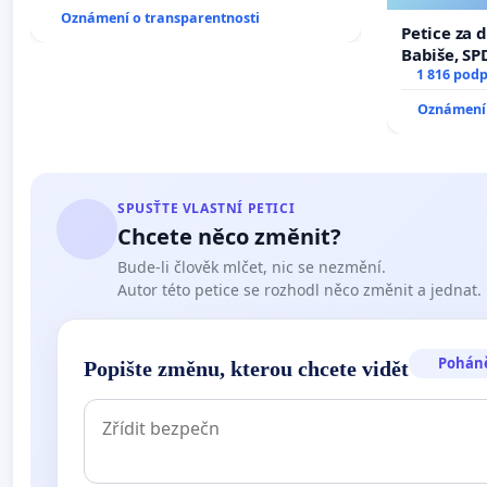
Oznámení o transparentnosti
Petice za 
Babiše, SP
1 816 podp
Oznámení 
SPUSŤTE VLASTNÍ PETICI
Chcete něco změnit?
Bude-li člověk mlčet, nic se nezmění.
Autor této petice se rozhodl něco změnit a jednat.
Pohán
Popište změnu, kterou chcete vidět