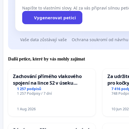
Napište to vlastními slovy. AI za vás připraví silnou peti
Vygenerovat petici
Vaše data zůstávají vaše
Ochrana soukromí od návrhu
Další petice, které by vás mohly zajímat
Zachování přímého vlakového
Za udržit
spojení na lince S2 v úseku
pro kočky
Ostrava – Bohumín – Karviná –
1 257 podpisů
7 416 pod
1 257 Podpisy / 7 dní
748 Podpis
Mosty u Jablunkova
1 Aug 2026
10 Jun 202