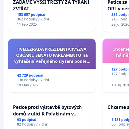
ŽÁDÁME VYŠŠÍ TRESTY ZA TÝRÁNÍ
Petice za
ZVÍŘAT
ORL v nem
Hradec
153 657 podpisů
381 podpi
362 Podpisy / 7 dní
216 Podpis
11 Feb 2025
29 Jul 202
‼️VELEZRADA PREZIDENTA‼️VÝZVA
Chceme 
OBČANŮ SENÁTU PARLAMENTU na
náměs
vyhlášení veřejného slyšení podle §
144 jednacího řádu Senátu k návrhu
127 podpi
na přijetí usnesení k podání ústavní
127 Podpis
42 729 podpisů
žaloby na prezidenta republiky
138 Podpisy / 7 dní
19 May 2026
1 Aug 202
Petice proti výstavbě bytových
Chceme s
domů v ulici K Polabinám v
Pardubicích
93 podpisů
1 181 pod
82 Podpisy / 7 dní
66 Podpisy