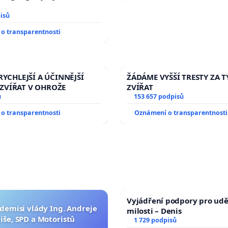
isů
o transparentnosti
RYCHLEJŠÍ A ÚČINNĚJŠÍ
ŽÁDÁME VYŠŠÍ TRESTY ZA 
ZVÍŘAT V OHROŽE
ZVÍŘAT
ů
153 657 podpisů
o transparentnosti
Oznámení o transparentnosti
Vyjádření podpory pro udě
 demisi vlády Ing. Andreje
milosti – Denis
iše, SPD a Motoristů
1 729 podpisů