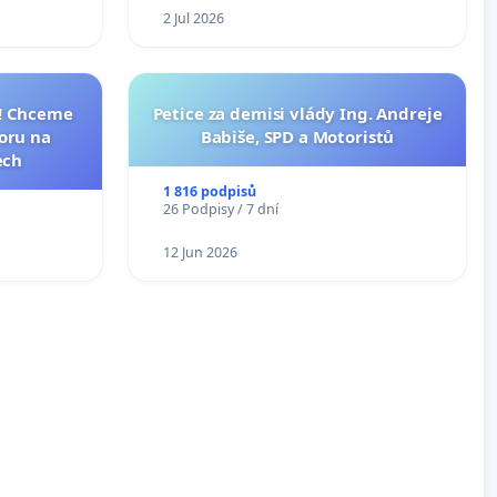
2 Jul 2026
I! Chceme
Petice za demisi vlády Ing. Andreje
toru na
Babiše, SPD a Motoristů
ech
1 816 podpisů
26 Podpisy / 7 dní
12 Jun 2026