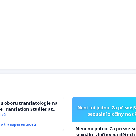
u oboru translatologie na
Není mi jedno: Za přísnějš
ve Translation Studies at
sexuální zločiny na 
 of Arts, Charles
isů
o transparentnosti
Není mi jedno: Za přísnější
sexuální zločiny na dětech