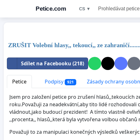
Petice.com
Prohledávat petice
CS ▼
ZRUŠIT Volební hlasy,, tekoucí,, ze zahraničí........
Sdílet na Facebooku (218)
Petice
Podpisy
Zásady ochrany osobn
921
Jsem pro založení petice pro zrušení hlasů,,tekoucích ze
roku.Považuji za neadekvátní,aby tito lidé rozhodoval
vládnout,jako budoucí prezident! A tímto vlastně ovlivň
,,procenta,, hlasů,,která byla vytvořena volbou občanů
Považuji to za manipulaci konečných výsledků veškerýc