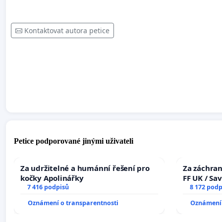
Kontaktovat autora petice
Petice podporované jinými uživateli
Za udržitelné a humánní řešení pro
Za záchran
kočky Apolinářky
FF UK / Sa
7 416 podpisů
the Faculty
8 172 podp
University
Oznámení o transparentnosti
Oznámení 